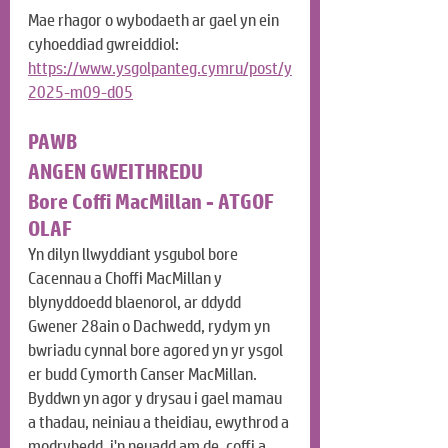
Mae rhagor o wybodaeth ar gael yn ein 
cyhoeddiad gwreiddiol: 
https://www.ysgolpanteg.cymru/post/y
2025-m09-d05
PAWB
ANGEN GWEITHREDU
Bore Coffi MacMillan - ATGOF 
OLAF
Yn dilyn llwyddiant ysgubol bore 
Cacennau a Choffi MacMillan y 
blynyddoedd blaenorol, ar ddydd 
Gwener 28ain o Dachwedd, rydym yn 
bwriadu cynnal bore agored yn yr ysgol 
er budd Cymorth Canser MacMillan. 
Byddwn yn agor y drysau i gael mamau 
a thadau, neiniau a theidiau, ewythrod a 
modrybedd, i'n neuadd am de, coffi a 