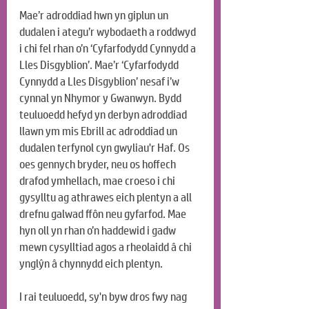
Mae’r adroddiad hwn yn giplun un 
dudalen i ategu’r wybodaeth a roddwyd 
i chi fel rhan o’n ‘Cyfarfodydd Cynnydd a 
Lles Disgyblion’. Mae’r ‘Cyfarfodydd 
Cynnydd a Lles Disgyblion’ nesaf i’w 
cynnal yn Nhymor y Gwanwyn. Bydd 
teuluoedd hefyd yn derbyn adroddiad 
llawn ym mis Ebrill ac adroddiad un 
dudalen terfynol cyn gwyliau'r Haf. Os 
oes gennych bryder, neu os hoffech 
drafod ymhellach, mae croeso i chi 
gysylltu ag athrawes eich plentyn a all 
drefnu galwad ffôn neu gyfarfod. Mae 
hyn oll yn rhan o’n haddewid i gadw 
mewn cysylltiad agos a rheolaidd â chi 
ynglŷn â chynnydd eich plentyn.
I rai teuluoedd, sy'n byw dros fwy nag 