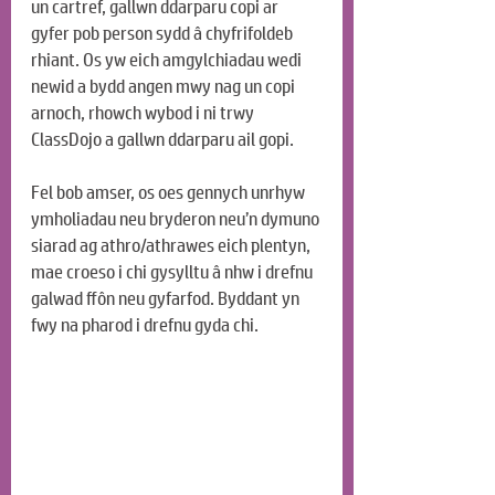
un cartref, gallwn ddarparu copi ar 
gyfer pob person sydd â chyfrifoldeb 
rhiant. Os yw eich amgylchiadau wedi 
newid a bydd angen mwy nag un copi 
arnoch, rhowch wybod i ni trwy 
ClassDojo a gallwn ddarparu ail gopi.
Fel bob amser, os oes gennych unrhyw 
ymholiadau neu bryderon neu’n dymuno 
siarad ag athro/athrawes eich plentyn, 
mae croeso i chi gysylltu â nhw i drefnu 
galwad ffôn neu gyfarfod. Byddant yn 
fwy na pharod i drefnu gyda chi.