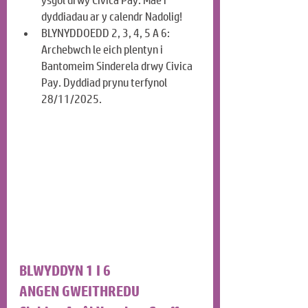
ysgol drwy Civica Pay. Mae'r 
dyddiadau ar y calendr Nadolig!
BLYNYDDOEDD 2, 3, 4, 5 A 6: 
Archebwch le eich plentyn i 
Bantomeim Sinderela drwy Civica 
Pay. Dyddiad prynu terfynol 
28/11/2025.
BLWYDDYN 1 I 6
ANGEN GWEITHREDU