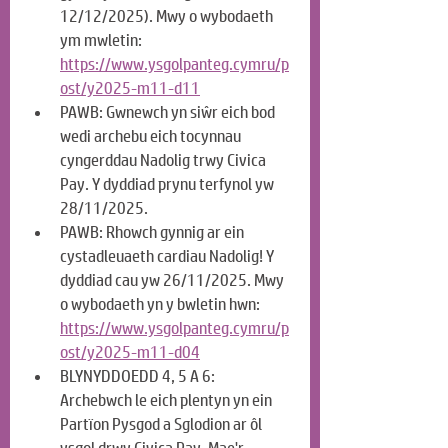
12/12/2025). Mwy o wybodaeth 
ym mwletin: 
https://www.ysgolpanteg.cymru/p
ost/y2025-m11-d11
PAWB: Gwnewch yn siŵr eich bod 
wedi archebu eich tocynnau 
cyngerddau Nadolig trwy Civica 
Pay. Y dyddiad prynu terfynol yw 
28/11/2025.
PAWB: Rhowch gynnig ar ein 
cystadleuaeth cardiau Nadolig! Y 
dyddiad cau yw 26/11/2025. Mwy 
o wybodaeth yn y bwletin hwn: 
https://www.ysgolpanteg.cymru/p
ost/y2025-m11-d04
BLYNYDDOEDD 4, 5 A 6: 
Archebwch le eich plentyn yn ein 
Partïon Pysgod a Sglodion ar ôl 