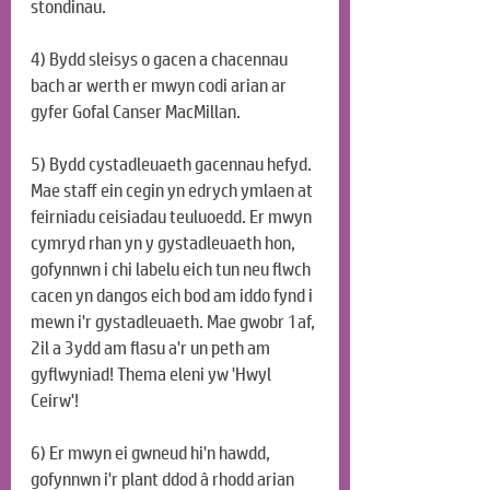
stondinau.
4) Bydd sleisys o gacen a chacennau 
bach ar werth er mwyn codi arian ar 
gyfer Gofal Canser MacMillan.
5) Bydd cystadleuaeth gacennau hefyd. 
Mae staff ein cegin yn edrych ymlaen at 
feirniadu ceisiadau teuluoedd. Er mwyn 
cymryd rhan yn y gystadleuaeth hon, 
gofynnwn i chi labelu eich tun neu flwch 
cacen yn dangos eich bod am iddo fynd i 
mewn i'r gystadleuaeth. Mae gwobr 1af, 
2il a 3ydd am flasu a'r un peth am 
gyflwyniad! Thema eleni yw 'Hwyl 
Ceirw'!
6) Er mwyn ei gwneud hi'n hawdd, 
gofynnwn i'r plant ddod â rhodd arian 