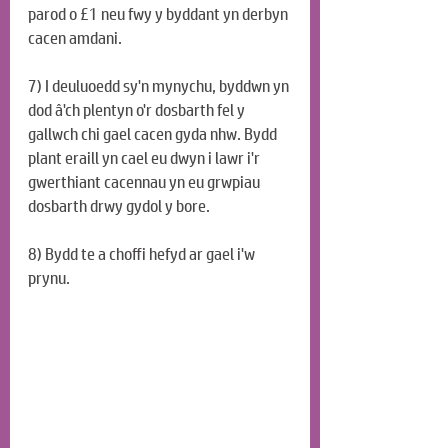
parod o £1 neu fwy y byddant yn derbyn 
cacen amdani.
7) I deuluoedd sy'n mynychu, byddwn yn 
dod â'ch plentyn o'r dosbarth fel y 
gallwch chi gael cacen gyda nhw. Bydd 
plant eraill yn cael eu dwyn i lawr i'r 
gwerthiant cacennau yn eu grwpiau 
dosbarth drwy gydol y bore.
8) Bydd te a choffi hefyd ar gael i'w 
prynu.