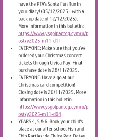
have the PTA's Santa Fun Run in 
your diary! (05/12/2025 - with a 
back up date of 12/12/2025). 
More information in this bulletin: 
https://www.ysgolpanteg.cymru/p
ost/y2025-m11-d11
EVERYONE: Make sure that you've 
ordered your Christmas concert 
tickets through Civica Pay. Final 
purchase date is 28/11/2025. 
EVERYONE: Have a go at our 
Christmas card competition! 
Closing date is 26/11/2025. More 
information in this bulletin: 
https://www.ysgolpanteg.cymru/p
ost/y2025-m11-d04
YEARS 4, 5 & 6: Book your child's 
place at our after school Fish and 
Chip Parties via Civica Pay. Dates 