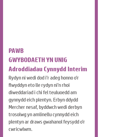
PAWB
GWYBODAETH YN UNIG
Adroddiadau Cynnydd Interim
Rydyn ni wedi dod i’r adeg honno o’r 
flwyddyn eto lle rydyn ni’n rhoi 
diweddariad i chi fel teuluoedd am 
gynnydd eich plentyn. Erbyn ddydd 
Mercher nesaf, byddwch wedi derbyn 
trosolwg yn amlinellu cynnydd eich 
plentyn ar draws gwahanol feysydd o’r 
cwricwlwm.