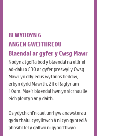
BLWYDDYN 6
ANGEN GWEITHREDU
Blaendal ar gyfer y Cwsg Mawr
Nodyn atgoffa bod y blaendal na ellir ei 
ad-dalu o £30 ar gyfer preswyl y Cwsg 
Mawr yn ddyledus wythnos heddiw, 
erbyn dydd Mawrth, 2il o Ragfyr am 
10am. Mae'r blaendal hwn yn sicrhau lle 
eich plentyn ar y daith.
Os ydych chi'n cael unrhyw anawsterau 
gyda thalu, cysylltwch â ni cyn gynted â 
phosibl fel y gallwn ni gynorthwyo.