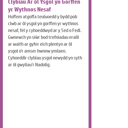
Clybiau Ar ôl Ysgol yn Gorffen 
yr Wythnos Nesaf
Hoffem atgoffa teuluoedd y bydd pob 
clwb ar ôl ysgol yn gorffen yr wythnos 
nesaf, fel y cyhoeddwyd ar y 5ed o Fedi. 
Gwnewch yn siŵr bod trefniadau eraill 
ar waith ar gyfer eich plentyn ar ôl 
ysgol o'r amser hwnnw ymlaen. 
Cyhoeddir clybiau ysgol newydd yn syth 
ar ôl gwyliau'r Nadolig.