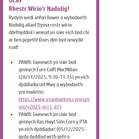
OLAF
Rhestr Wirio'r Nadolig!
Rydym wedi anfon llawer o wybodaeth 
Nadolig allan! Dyma restr wirio 
ddefnyddiol i wneud yn siŵr eich bod chi 
ar ben popeth! Does dim byd newydd 
isod!
PAWB: Gwnewch yn siŵr bod 
gennych Fore Coffi MacMillan 
(28/11/2025, 9:30-11:15) yn eich 
dyddiaduron! Mwy o wybodaeth 
ym mwletin: 
https://www.ysgolpanteg.cymru/p
ost/y2025-m11-d11
PAWB: Gwnewch yn siŵr bod 
gennych Ras Hwyl Siôn Corn y PTA 
yn eich dyddiadur! (05/12/2025 - 
gyda dyddiad wrth gefn o 