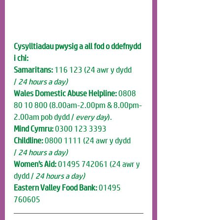
Cysylltiadau pwysig a all fod o ddefnydd 
i chi:
Samaritans:
 116 123 (24 awr y dydd 
/
 24 hours a day)
Wales Domestic Abuse Helpline:
 0808 
80 10 800 (8.00am-2.00pm & 8.00pm-
2.00am pob dydd / 
every day
).
Mind Cymru:
 0300 123 3393
Childline:
 0800 1111 (24 awr y dydd 
/
 24 hours a day)
Women’s Aid:
 01495 742061
(24 awr y 
dydd /
 24 hours a day)
Eastern Valley Food Bank:
 01495 
760605