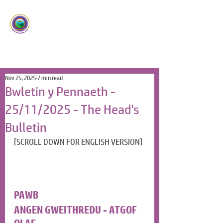
Ysgol Panteg
Meithrin Meddyliau Craff
/
Nurturing Sharp Minds
Nov 25, 2025
7 min read
Bwletin y Pennaeth -
25/11/2025 - The Head's
Bulletin
[SCROLL DOWN FOR ENGLISH VERSION]
PAWB
ANGEN GWEITHREDU - ATGOF 