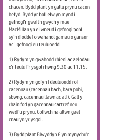
chacen. Bydd plant yn gallu prynu cacen 
hefyd. Bydd yr holl elw yn mynd i 
gefnogi'r gwaith gwych y mae 
MacMillan yn ei wneud i gefnogi pobl 
sy'n dioddef o wahanol gamau o ganser 
ac i gefnogi eu teuluoedd.
1) Rydym yn gwahodd rhieni ac aelodau 
o'r teulu i'r ysgol rhwng 9.30 ac 11.15.
2) Rydym yn gofyn i deuluoedd roi 
cacennau (cacennau bach, bara pobi, 
sbwng, cacennau llawn ac ati). Gall y 
rhain fod yn gacennau cartref neu 
wedi'u prynu. Cofiwch na allwn gael 
cnau yn yr ysgol.
3) Bydd plant Blwyddyn 6 yn mynychu'r 