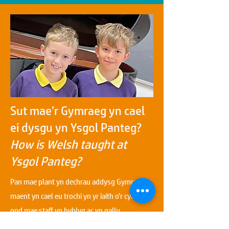
Sut mae’r Gymraeg yn cael
ei dysgu yn Ysgol Panteg?
How is Welsh taught at
Ysgol Panteg?
Pan mae plant yn dechrau addysg Gymraeg,
maent yn cael eu trochi yn yr iaith o’r cychwyn
ond mae staff yn hyblyg ac yn gallu
defnyddio’r Saesneg os oes angen i helpu’r