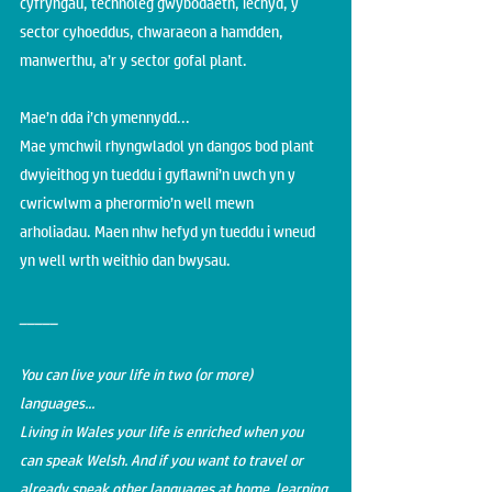
cyfryngau, technoleg gwybodaeth, iechyd, y
sector cyhoeddus, chwaraeon a hamdden,
manwerthu, a’r y sector gofal plant.
Mae’n dda i’ch ymennydd...
Mae ymchwil rhyngwladol yn dangos bod plant
dwyieithog yn tueddu i gyflawni’n uwch yn y
cwricwlwm a pherormio’n well mewn
arholiadau. Maen nhw hefyd yn tueddu i wneud
yn well wrth weithio dan bwysau.
_____
You can live your life in two (or more)
languages...
Living in Wales your life is enriched when you
can speak Welsh. And if you want to travel or
already speak other languages at home, learning