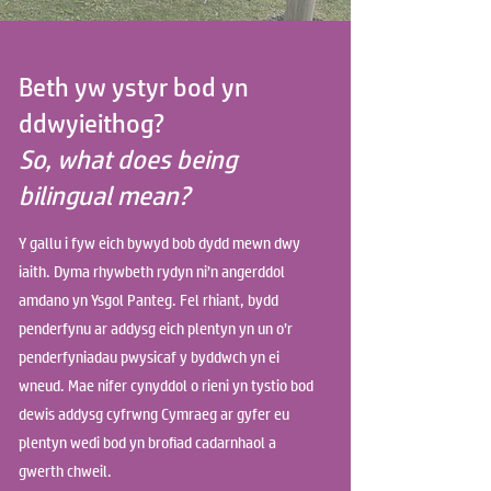
Beth yw ystyr bod yn
ddwyieithog?
So, what does being
bilingual mean?
Y gallu i fyw eich bywyd bob dydd mewn dwy
iaith. Dyma rhywbeth rydyn ni’n angerddol
amdano yn Ysgol Panteg. Fel rhiant, bydd
penderfynu ar addysg eich plentyn yn un o’r
penderfyniadau pwysicaf y byddwch yn ei
wneud. Mae nifer cynyddol o rieni yn tystio bod
dewis addysg cyfrwng Cymraeg ar gyfer eu
plentyn wedi bod yn brofiad cadarnhaol a
gwerth chweil.