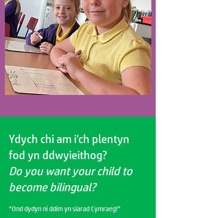
Ydych chi am i’ch plentyn
fod yn ddwyieithog?
Do you want your child to
become bilingual?
“Ond dydyn ni ddim yn siarad Cymraeg!”