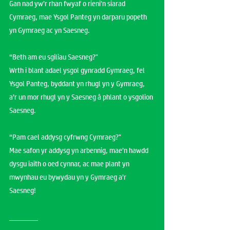
Gan nad yw’r rhan fwyaf o rieni’n siarad
Cymraeg, mae Ysgol Panteg yn darparu popeth
yn Gymraeg ac yn Saesneg.
“Beth am eu sgiliau Saesneg?"
Wrth i blant adael ysgol gynradd Gymraeg, fel
Ysgol Panteg, byddant yn rhugl yn y Gymraeg,
a’r un mor rhugl yn y Saesneg â phlant o ysgolion
Saesneg.
“Pam cael addysg cyfrwng Cymraeg?"
Mae safon yr addysg yn arbennig, mae’n hawdd
dysgu iaith o oed cynnar, ac mae plant yn
mwynhau eu bywydau yn y Gymraeg a’r
Saesneg!
________