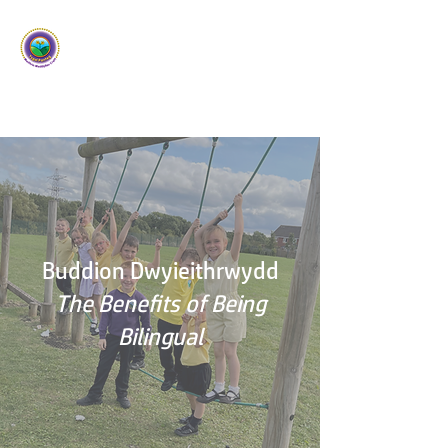
Ysgol Panteg
Meithrin Meddyliau Craff
/
Nurturing Sharp Minds
Buddion Dwyieithrwydd
The Benefits of Being
Bilingual