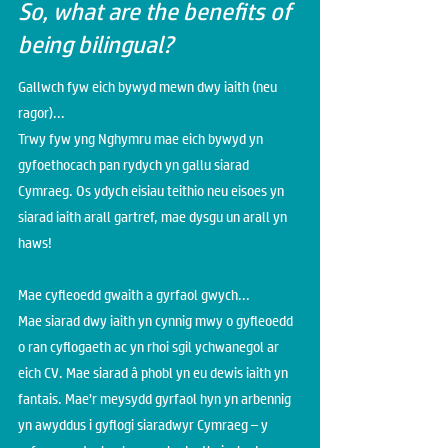
So, what are the benefits of
being bilingual?
Gallwch fyw eich bywyd mewn dwy iaith (neu
ragor)...
Trwy fyw yng Nghymru mae eich bywyd yn
gyfoethocach pan rydych yn gallu siarad
Cymraeg. Os ydych eisiau teithio neu eisoes yn
siarad iaith arall gartref, mae dysgu un arall yn
haws!
Mae cyfleoedd gwaith a gyrfaol gwych...
Mae siarad dwy iaith yn cynnig mwy o gyfleoedd
o ran cyflogaeth ac yn rhoi sgil ychwanegol ar
eich CV. Mae siarad â phobl yn eu dewis iaith yn
fantais. Mae’r meysydd gyrfaol hyn yn arbennig
yn awyddus i gyflogi siaradwyr Cymraeg – y