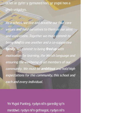
uchel ar gyfer y gymuned hon, yr ysgol hon a
phob unigolyn.
As a school, we live and breathe our four core
values and hold ourselves to them as our aims
and aspirations. Together we must commit to
being
kind
to one another and a co-supportive
family
. We commit to being
fired up
with
motivation for learning, the Welsh language and
ensuring the wellbeing of all members of our
community. We must be
ambitious
and hold high
expectations for this community, this school and
each and every individual.
Yn Ysgol Panteg, rydyn ni’n garedig sy’n
meddwl: rydyn ni’n gefnogol; rydyn ni’n