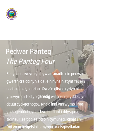
Ysgol Panteg
Meithrin Meddyliau Craff
/
Nurturing Sharp Minds
Pedwar Panteg
The Panteg Four
Fel ysgol, rydym yn byw ac anadlu ein pedwar
gwerth craidd hyn a dal ein hunain atynt fel ein
nodau a'n dyheadau. Gyda'n gilydd rydyn ni'n
ymrwymo i fod yn
garedig
wrth ein gilydd ac yn
deulu
cyd-gefnogol. Rhaid inni ymrwymo i fod
yn
angerddol
gyda chymhelliant i ddysgu a
sicrhau lles pob aelod o'n cymuned. Rhaid i ni
fod yn
uchelgeisiol
a mynnu ar disgwyliadau