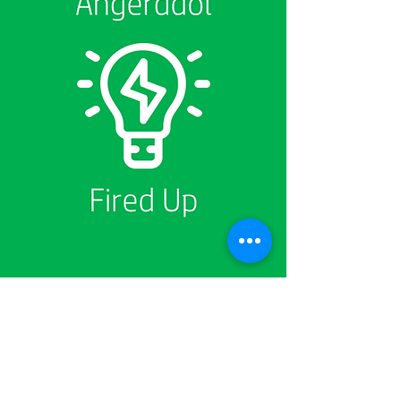
Yn Ysgol Panteg, rydyn yn uchelgeisiol sy’n
meddwl: rydyn ni’n herio’n hunain i wella;
rydyn ni’n dangos gwydnwch wrth ddelio