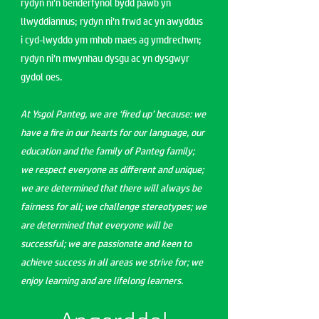
rydyn ni’n benderfynol bydd pawb yn
llwyddiannus; rydyn ni’n frwd ac yn awyddus
i cyd-lwyddo ym mhob maes ag ymdrechwn;
rydyn ni’n mwynhau dysgu ac yn dysgwyr
gydol oes.
At Ysgol Panteg, we are ‘fired up’ because: we
have a fire in our hearts for our language, our
education and the family of Panteg family;
we respect everyone as different and unique;
we are determined that there will always be
fairness for all; we challenge stereotypes; we
are determined that everyone will be
successful; we are passionate and keen to
achieve success in all areas we strive for; we
enjoy learning and are lifelong learners.