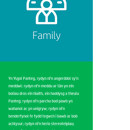
Yn Ysgol Panteg, rydyn ni’n angerddol sy’n
meddwl: rydyn ni’n meddu ar tân yn ein
boliau dros ein hiaith, ein haddysg a theulu
Panteg; rydyn ni’n parchu bod pawb yn
wahanol ac yn unigryw; rydyn ni’n
benderfynol fe fydd tegwch i bawb ar bob
achlysur; rydyn ni’n herio stereoteipiau;