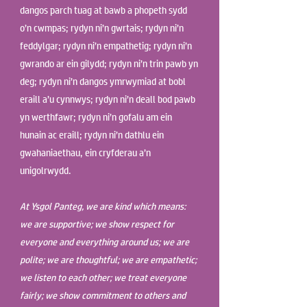
dangos parch tuag at bawb a phopeth sydd
o’n cwmpas; rydyn ni’n gwrtais; rydyn ni’n
feddylgar; rydyn ni’n empathetig; rydyn ni’n
gwrando ar ein gilydd; rydyn ni’n trin pawb yn
deg; rydyn ni’n dangos ymrwymiad at bobl
eraill a’u cynnwys; rydyn ni’n deall bod pawb
yn werthfawr; rydyn ni’n gofalu am ein
hunain ac eraill; rydyn ni’n dathlu ein
gwahaniaethau, ein cryfderau a’n
unigolrwydd.
At Ysgol Panteg, we are kind which means:
we are supportive; we show respect for
everyone and everything around us; we are
polite; we are thoughtful; we are empathetic;
we listen to each other; we treat everyone
fairly; we show commitment to others and