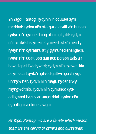
Yn Ysgol Panteg, rydyn ni’n deuluol sy’n
meddwl: rydyn ni’n ofalgar o eraill a’n hunain;
rydyn ni’n gynnes tuag at ein gilydd; rydyn
ni’n ymfalchïo yn ein Cymreictod a’n hiaith;
rydyn ni’n cyfrannu at y gymuned ehangach;
rydyn ni’n deall bod gan pob person llais a’r
hawl i gael i’w clywed; rydyn ni’n cydweithio
ac yn deall gyda’n gilydd gallwn gorchfygu
unrhyw her; rydyn ni’n magu hyder trwy
rhyngweithio; rydyn ni’n cymuned cyd-
ddibynnol hapus ac angerddol; rydyn ni’n
gyfeillgar a chroesawgar.
At Ysgol Panteg, we are a family which means
that: we are caring of others and ourselves;