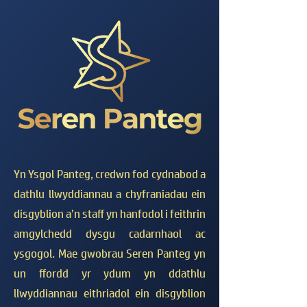
Yn Ysgol Panteg, credwn fod cydnabod a
dathlu llwyddiannau a chyfraniadau ein
disgyblion a’n staff yn hanfodol i feithrin
amgylchedd dysgu cadarnhaol ac
ysgogol. Mae gwobrau Seren Panteg yn
un ffordd yr ydum yn ddathlu
llwyddiannau eithriadol ein disgyblion