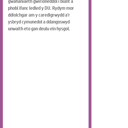
gwahaniaeth gwirioneddol i blant a 
phobl ifanc ledled y DU. Rydym mor 
ddiolchgar am y caredigrwydd a'r 
ysbryd cymunedol a ddangoswyd 
unwaith eto gan deulu ein hysgol.