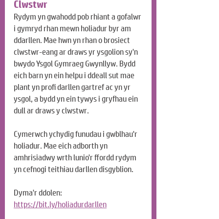
Clwstwr
Rydym yn gwahodd pob rhiant a gofalwr 
i gymryd rhan mewn holiadur byr am 
ddarllen. Mae hwn yn rhan o brosiect 
clwstwr-eang ar draws yr ysgolion sy'n 
bwydo Ysgol Gymraeg Gwynllyw. Bydd 
eich barn yn ein helpu i ddeall sut mae 
plant yn profi darllen gartref ac yn yr 
ysgol, a bydd yn ein tywys i gryfhau ein 
dull ar draws y clwstwr.
Cymerwch ychydig funudau i gwblhau'r 
holiadur. Mae eich adborth yn 
amhrisiadwy wrth lunio'r ffordd rydym 
yn cefnogi teithiau darllen disgyblion.
Dyma'r ddolen:
https://bit.ly/holiadurdarllen