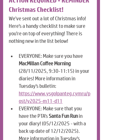
ACTION REQUIRED - REMINDER
Christmas Checklist!
We've sent out a lot of Christmas info! 
Here's a handy checklist to make sure 
you're on top of everything! There is 
nothing new in the list below!
EVERYONE: Make sure you have 
MacMillan Coffee Morning
(28/11/2025, 9:30-11:15) in your 
diaries! More information in 
Tuesday's bulletin: 
https://www.ysgolpanteg.cymru/p
ost/y2025-m11-d11
EVERYONE: Make sure that you 
have the PTA's 
Santa Fun Run
 in 
your diary! (05/12/2025 - with a 
back up date of 12/12/2025). 
More information in Tuesday's 