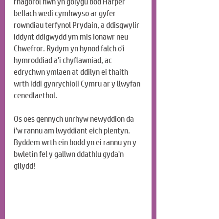
rhagorol hwn yn golygu bod Harper 
bellach wedi cymhwyso ar gyfer 
rowndiau terfynol Prydain, a ddisgwylir 
iddynt ddigwydd ym mis Ionawr neu 
Chwefror. Rydym yn hynod falch o'i 
hymroddiad a'i chyflawniad, ac 
edrychwn ymlaen at ddilyn ei thaith 
wrth iddi gynrychioli Cymru ar y llwyfan 
cenedlaethol.
Os oes gennych unrhyw newyddion da 
i'w rannu am lwyddiant eich plentyn. 
Byddem wrth ein bodd yn ei rannu yn y 
bwletin fel y gallwn ddathlu gyda'n 
gilydd!