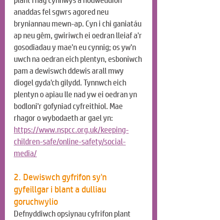
plant rhag cynnwys a nodweddion 
anaddas fel sgwrs agored neu 
bryniannau mewn-ap. Cyn i chi ganiatáu 
ap neu gêm, gwiriwch ei oedran lleiaf a'r 
gosodiadau y mae'n eu cynnig; os yw'n 
uwch na oedran eich plentyn, esboniwch 
pam a dewiswch ddewis arall mwy 
diogel gyda'ch gilydd. Tynnwch eich 
plentyn o apiau lle nad yw ei oedran yn 
bodloni'r gofyniad cyfreithiol. Mae 
rhagor o wybodaeth ar gael yn: 
https://www.nspcc.org.uk/keeping-
children-safe/online-safety/social-
media/
2. Dewiswch gyfrifon sy'n 
gyfeillgar i blant a dulliau 
goruchwylio
Defnyddiwch opsiynau cyfrifon plant 