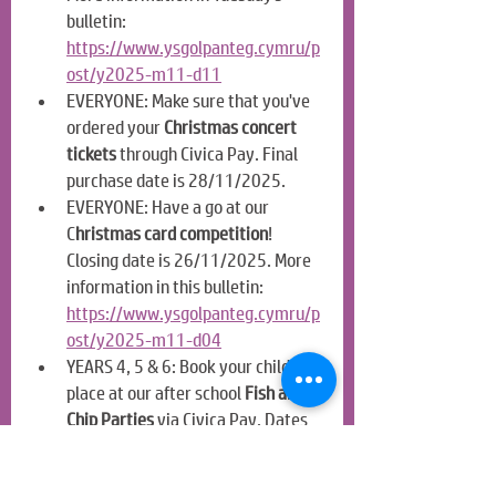
bulletin: 
https://www.ysgolpanteg.cymru/p
ost/y2025-m11-d11
EVERYONE: Make sure that you've 
ordered your 
Christmas concert 
tickets
 through Civica Pay. Final 
purchase date is 28/11/2025. 
EVERYONE: Have a go at our 
C
hristmas card competition
! 
Closing date is 26/11/2025. More 
information in this bulletin: 
https://www.ysgolpanteg.cymru/p
ost/y2025-m11-d04
YEARS 4, 5 & 6: Book your child's 
place at our after school 
Fish and 
Chip Parties
 via Civica Pay. Dates 
are on the Christmas calendar!
YEARS 2, 3, 4, 5 & 6: Book your 