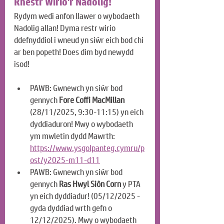
Rhestr Wirio'r Nadolig!
Rydym wedi anfon llawer o wybodaeth 
Nadolig allan! Dyma restr wirio 
ddefnyddiol i wneud yn siŵr eich bod chi 
ar ben popeth! Does dim byd newydd 
isod!
PAWB: Gwnewch yn siŵr bod 
gennych 
Fore Coffi MacMillan
(28/11/2025, 9:30-11:15) yn eich 
dyddiaduron! Mwy o wybodaeth 
ym mwletin dydd Mawrth: 
https://www.ysgolpanteg.cymru/p
ost/y2025-m11-d11
PAWB: Gwnewch yn siŵr bod 
gennych 
Ras Hwyl Siôn Corn
 y PTA 
yn eich dyddiadur! (05/12/2025 - 
gyda dyddiad wrth gefn o 
12/12/2025). Mwy o wybodaeth 