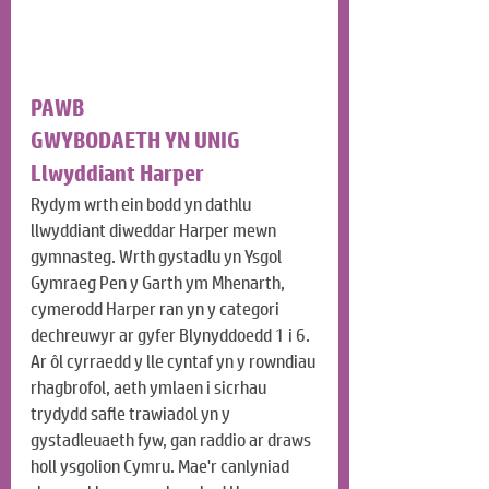
PAWB
GWYBODAETH YN UNIG
Llwyddiant Harper
Rydym wrth ein bodd yn dathlu 
llwyddiant diweddar Harper mewn 
gymnasteg. Wrth gystadlu yn Ysgol 
Gymraeg Pen y Garth ym Mhenarth, 
cymerodd Harper ran yn y categori 
dechreuwyr ar gyfer Blynyddoedd 1 i 6. 
Ar ôl cyrraedd y lle cyntaf yn y rowndiau 
rhagbrofol, aeth ymlaen i sicrhau 
trydydd safle trawiadol yn y 
gystadleuaeth fyw, gan raddio ar draws 
holl ysgolion Cymru. Mae'r canlyniad 