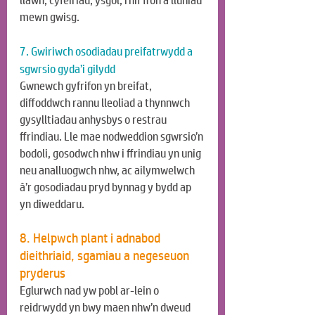
llawn, cyfeiriad, ysgol, rhif ffôn a lluniau 
mewn gwisg.
7. Gwiriwch osodiadau preifatrwydd a 
sgwrsio gyda’i gilydd
Gwnewch gyfrifon yn breifat, 
diffoddwch rannu lleoliad a thynnwch 
gysylltiadau anhysbys o restrau 
ffrindiau. Lle mae nodweddion sgwrsio’n 
bodoli, gosodwch nhw i ffrindiau yn unig 
neu analluogwch nhw, ac ailymwelwch 
â’r gosodiadau pryd bynnag y bydd ap 
yn diweddaru.
8. Helpwch plant i adnabod 
dieithriaid, sgamiau a negeseuon 
pryderus
Eglurwch nad yw pobl ar-lein o 
reidrwydd yn bwy maen nhw’n dweud 