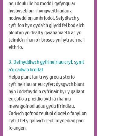
neu deulu lle bo modd i gyfyngu ar 
hysbysebion, rhyngweithiadau a 
nodweddion amhriodol. Sefydlwch y 
cyfrifon hyn gyda'ch gilydd fel bod eich 
plentyn yn deall y gwahaniaeth ac yn 
teimlo'n rhan o'r broses yn hytrach na'i 
eithrio.
3. Defnyddiwch gyfrineiriau cryf, syml 
a'u cadw'n breifat
Helpu plant iau trwy greu a storio 
cyfrineiriau ar eu cyfer; dysgwch blant 
hŷn i ddefnyddio cyfrinair byr y gallant 
eu cofio a pheidio byth â rhannu 
mewngofnodiadau gyda ffrindiau. 
Cadwch gofnod teuluol diogel o fanylion 
cyfrif fel y gallwch reoli mynediad pan 
fo angen.