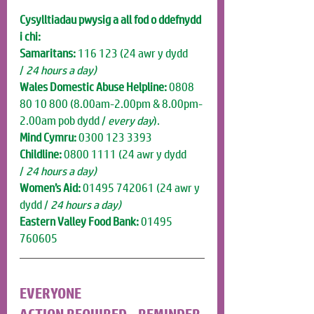
Cysylltiadau pwysig a all fod o ddefnydd 
i chi:
Samaritans:
 116 123 (24 awr y dydd 
/
 24 hours a day)
Wales Domestic Abuse Helpline:
 0808 
80 10 800 (8.00am-2.00pm & 8.00pm-
2.00am pob dydd / 
every day
).
Mind Cymru:
 0300 123 3393
Childline:
 0800 1111 (24 awr y dydd 
/
 24 hours a day)
Women’s Aid:
 01495 742061
(24 awr y 
dydd /
 24 hours a day)
Eastern Valley Food Bank:
 01495 
760605
EVERYONE