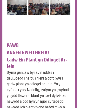
PAWB
ANGEN GWEITHREDU
Cadw Ein Plant yn Ddiogel Ar-
lein
Dyma ganllaw byr sy'n addas i 
deuluoedd i helpu rhieni a gofalwyr i 
gadw plant yn ddiogel ar-lein. Yn y 
cyfnod cyn y Nadolig, rydym yn gwybod 
y bydd llawer o blant yn cael dyfeisiau 
newydd a bod hyn yn agor cyfleoedd 
newydd i'ch plentyn ond hefyd mwy o 