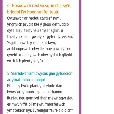
4. Gosodwch reolau sgrin clir, sy'n 
briodol i'w hoedran fel teulu
Cytunwch ar reolau cartref syml 
ynghylch pryd a ble y gellir defnyddio 
dyfeisiau, terfynau amser sgrin, a 
therfyn amser gwely ar gyfer dyfeisiau. 
Ysgrifennwch y rheolau i lawr, 
arddangoswch nhw lle mae pawb yn eu 
gweld ac adolygwch nhw gyda'ch gilydd 
wrth i'ch plentyn dyfu.
5. Siaradwch am bwysau gan gyfoedion 
ac ymatebion cefnogol
Efallai y bydd plant yn teimlo dan 
bwysau i ymuno ag apiau, rhannu 
lluniau neu gymryd rhan mewn sgyrsiau 
er mwyn ffitio i mewn. Ymarferwch 
ymatebion byr, cyfeillgar fel “Na diolch” 