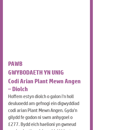
PAWB
GWYBODAETH YN UNIG
Codi Arian Plant Mewn Angen 
– Diolch
Hoffem estyn diolch o galon i'n holl 
deuluoedd am gefnogi ein digwyddiad 
codi arian Plant Mewn Angen. Gyda'n 
gilydd fe godon ni swm anhygoel o 
£277. Bydd eich haelioni yn gwneud 