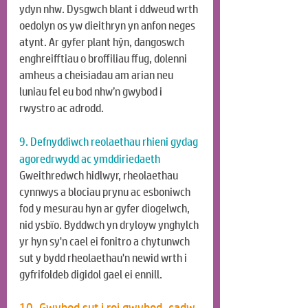
ydyn nhw. Dysgwch blant i ddweud wrth 
oedolyn os yw dieithryn yn anfon neges 
atynt. Ar gyfer plant hŷn, dangoswch 
enghreifftiau o broffiliau ffug, dolenni 
amheus a cheisiadau am arian neu 
luniau fel eu bod nhw’n gwybod i 
rwystro ac adrodd.
9. Defnyddiwch reolaethau rhieni gydag 
agoredrwydd ac ymddiriedaeth
Gweithredwch hidlwyr, rheolaethau 
cynnwys a blociau prynu ac esboniwch 
fod y mesurau hyn ar gyfer diogelwch, 
nid ysbïo. Byddwch yn dryloyw ynghylch 
yr hyn sy'n cael ei fonitro a chytunwch 
sut y bydd rheolaethau'n newid wrth i 
gyfrifoldeb digidol gael ei ennill.
10. Gwybod sut i roi gwybod, cadw 