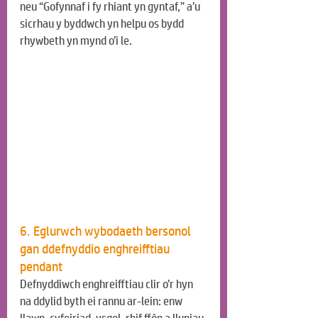
neu “Gofynnaf i fy rhiant yn gyntaf,” a’u 
sicrhau y byddwch yn helpu os bydd 
rhywbeth yn mynd o’i le.
6. Eglurwch wybodaeth bersonol 
gan ddefnyddio enghreifftiau 
pendant
Defnyddiwch enghreifftiau clir o’r hyn 
na ddylid byth ei rannu ar-lein: enw 