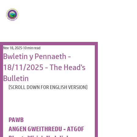
Ysgol Panteg
Meithrin Meddyliau Craff
/
Nurturing Sharp Minds
Nov 18, 2025
10 min read
Bwletin y Pennaeth -
18/11/2025 - The Head's
Bulletin
[SCROLL DOWN FOR ENGLISH VERSION]
PAWB
ANGEN GWEITHREDU - ATGOF