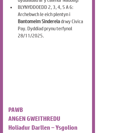
dyddiadau ar y calendr Nadolig!
BLYNYDDOEDD 2, 3, 4, 5 A 6: 
Archebwch le eich plentyn i 
Bantomeim Sinderela
 drwy Civica 
Pay. Dyddiad prynu terfynol 
28/11/2025.
PAWB
ANGEN GWEITHREDU
Holiadur Darllen – Ysgolion 