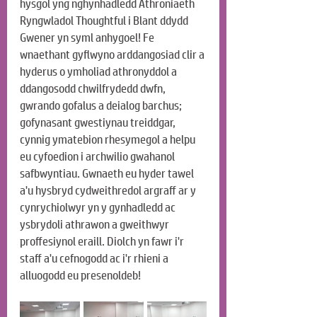
hysgol yng nghynhadledd Athroniaeth 
Ryngwladol Thoughtful i Blant ddydd 
Gwener yn syml anhygoel! Fe 
wnaethant gyflwyno arddangosiad clir a 
hyderus o ymholiad athronyddol a 
ddangosodd chwilfrydedd dwfn, 
gwrando gofalus a deialog barchus; 
gofynasant gwestiynau treiddgar, 
cynnig ymatebion rhesymegol a helpu 
eu cyfoedion i archwilio gwahanol 
safbwyntiau. Gwnaeth eu hyder tawel 
a'u hysbryd cydweithredol argraff ar y 
cynrychiolwyr yn y gynhadledd ac 
ysbrydoli athrawon a gweithwyr 
proffesiynol eraill. Diolch yn fawr i'r 
staff a'u cefnogodd ac i'r rhieni a 
alluogodd eu presenoldeb!