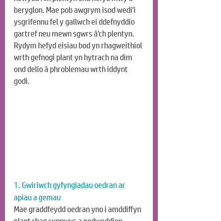
beryglon. Mae pob awgrym isod wedi'i 
ysgrifennu fel y gallwch ei ddefnyddio 
gartref neu mewn sgwrs â'ch plentyn. 
Rydym hefyd eisiau bod yn rhagweithiol 
wrth gefnogi plant yn hytrach na dim 
ond delio â phroblemau wrth iddynt 
godi.
1. Gwiriwch gyfyngiadau oedran ar 
apiau a gemau
Mae graddfeydd oedran yno i amddiffyn 