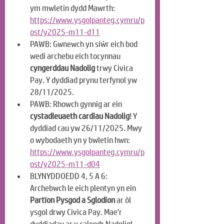
ym mwletin dydd Mawrth: 
https://www.ysgolpanteg.cymru/p
ost/y2025-m11-d11
PAWB: Gwnewch yn siŵr eich bod 
wedi archebu eich tocynnau 
cyngerddau Nadolig
 trwy Civica 
Pay. Y dyddiad prynu terfynol yw 
28/11/2025.
PAWB: Rhowch gynnig ar ein 
cystadleuaeth cardiau Nadolig
! Y 
dyddiad cau yw 26/11/2025. Mwy 
o wybodaeth yn y bwletin hwn: 
https://www.ysgolpanteg.cymru/p
ost/y2025-m11-d04
BLYNYDDOEDD 4, 5 A 6: 
Archebwch le eich plentyn yn ein
Partïon Pysgod a Sglodion
 ar ôl 
ysgol drwy Civica Pay. Mae'r 