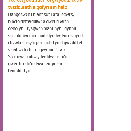
tystiolaeth a gofyn am help
Dangoswch i blant sut i atal sgwrs, 
blocio defnyddiwr a dweud wrth 
oedolyn. Dysgwch blant hŷn i dynnu 
sgrinluniau neu nodi dyddiadau os bydd 
rhywbeth sy'n peri gofid yn digwydd fel 
y gallwch chi roi gwybod i'r ap. 
Sicrhewch nhw y byddwch chi'n 
gweithredu'n dawel ac yn eu 
hamddiffyn.