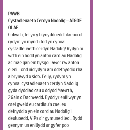
PAWB
Cystadleuaeth Cerdyn Nadolig – ATGOF 
OLAF
Cofiwch, fel yn y blynyddoedd blaenorol, 
rydym yn mynd i fod yn cynnal 
cystadleuaeth cerdyn Nadolig! Rydyn ni 
wrth ein bodd yn anfon cardiau Nadolig 
ac mae gan ein hysgol lawer i'w anfon 
eleni - ond nid ydym am ddefnyddio rhai 
a brynwyd o siop. Felly, rydym yn 
cynnal cystadleuaeth cerdyn Nadolig 
gyda dyddiad cau o ddydd Mawrth, 
26ain o Dachwedd. Bydd yr enillwyr yn 
cael gweld eu cardiau'n cael eu 
defnyddio yn ein cardiau Nadolig i 
deuluoedd, VIPs a'r gymuned leol. Bydd 
gennym un enillydd ar gyfer pob 