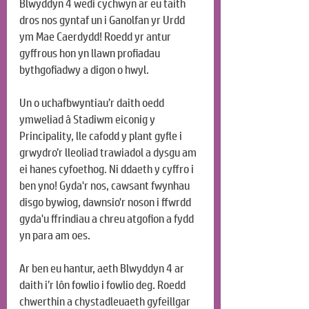
Blwyddyn 4 wedi cychwyn ar eu taith 
dros nos gyntaf un i Ganolfan yr Urdd 
ym Mae Caerdydd! Roedd yr antur 
gyffrous hon yn llawn profiadau 
bythgofiadwy a digon o hwyl.
Un o uchafbwyntiau’r daith oedd 
ymweliad â Stadiwm eiconig y 
Principality, lle cafodd y plant gyfle i 
grwydro’r lleoliad trawiadol a dysgu am 
ei hanes cyfoethog. Ni ddaeth y cyffro i 
ben yno! Gyda'r nos, cawsant fwynhau 
disgo bywiog, dawnsio'r noson i ffwrdd 
gyda'u ffrindiau a chreu atgofion a fydd 
yn para am oes.
Ar ben eu hantur, aeth Blwyddyn 4 ar 
daith i’r lôn fowlio i fowlio deg. Roedd 
chwerthin a chystadleuaeth gyfeillgar 