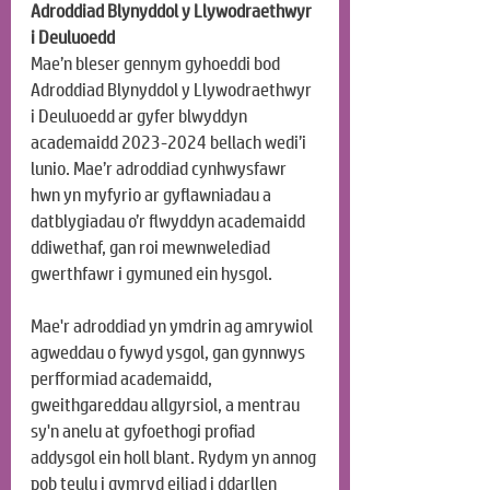
Adroddiad Blynyddol y Llywodraethwyr 
i Deuluoedd
Mae’n bleser gennym gyhoeddi bod 
Adroddiad Blynyddol y Llywodraethwyr 
i Deuluoedd ar gyfer blwyddyn 
academaidd 2023-2024 bellach wedi’i 
lunio. Mae’r adroddiad cynhwysfawr 
hwn yn myfyrio ar gyflawniadau a 
datblygiadau o’r flwyddyn academaidd 
ddiwethaf, gan roi mewnwelediad 
gwerthfawr i gymuned ein hysgol.
Mae'r adroddiad yn ymdrin ag amrywiol 
agweddau o fywyd ysgol, gan gynnwys 
perfformiad academaidd, 
gweithgareddau allgyrsiol, a mentrau 
sy'n anelu at gyfoethogi profiad 
addysgol ein holl blant. Rydym yn annog 
pob teulu i gymryd eiliad i ddarllen 