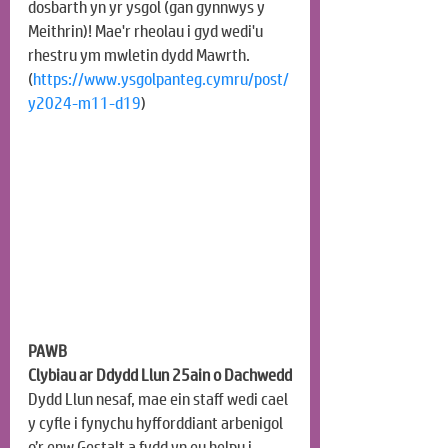
dosbarth yn yr ysgol (gan gynnwys y 
Meithrin)! Mae'r rheolau i gyd wedi'u 
rhestru ym mwletin dydd Mawrth. 
(
https://www.ysgolpanteg.cymru/post/
y2024-m11-d19
)
PAWB
Clybiau ar Ddydd Llun 25ain o Dachwedd
Dydd Llun nesaf, mae ein staff wedi cael 
y cyfle i fynychu hyfforddiant arbenigol 
o’r enw Gestalt a fydd yn eu helpu i 