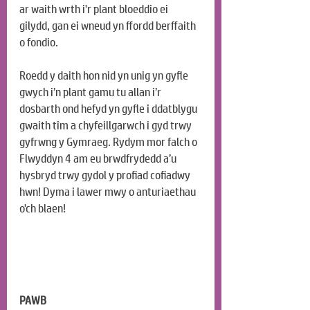
ar waith wrth i'r plant bloeddio ei 
gilydd, gan ei wneud yn ffordd berffaith 
o fondio.
Roedd y daith hon nid yn unig yn gyfle 
gwych i’n plant gamu tu allan i’r 
dosbarth ond hefyd yn gyfle i ddatblygu 
gwaith tîm a chyfeillgarwch i gyd trwy 
gyfrwng y Gymraeg. Rydym mor falch o 
Flwyddyn 4 am eu brwdfrydedd a’u 
hysbryd trwy gydol y profiad cofiadwy 
hwn! Dyma i lawer mwy o anturiaethau 
o'ch blaen!
PAWB