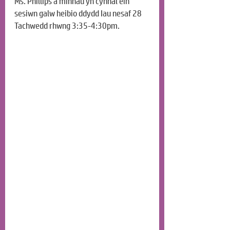
Ms. Phillips a minnau yn cynnal ein 
sesiwn galw heibio ddydd Iau nesaf 28 
Tachwedd rhwng 3:35-4:30pm.