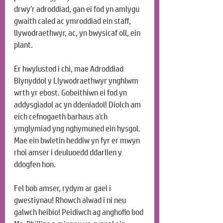
drwy’r adroddiad, gan ei fod yn amlygu 
gwaith caled ac ymroddiad ein staff, 
llywodraethwyr, ac, yn bwysicaf oll, ein 
plant.
Er hwylustod i chi, mae Adroddiad 
Blynyddol y Llywodraethwyr ynghlwm 
wrth yr ebost. Gobeithiwn ei fod yn 
addysgiadol ac yn ddeniadol! Diolch am 
eich cefnogaeth barhaus a'ch 
ymglymiad yng nghymuned ein hysgol. 
Mae ein bwletin heddiw yn fyr er mwyn 
rhoi amser i deuluoedd ddarllen y 
ddogfen hon.
Fel bob amser, rydym ar gael i 
gwestiynau! Rhowch alwad i ni neu 
galwch heibio! Peidiwch ag anghofio bod 