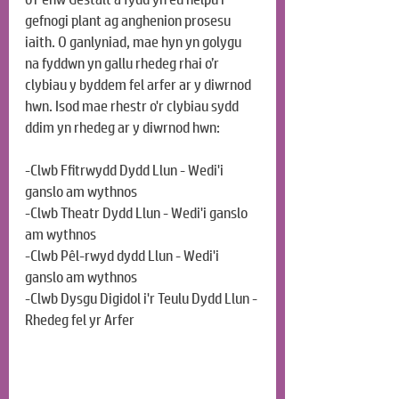
gefnogi plant ag anghenion prosesu 
iaith. O ganlyniad, mae hyn yn golygu 
na fyddwn yn gallu rhedeg rhai o’r 
clybiau y byddem fel arfer ar y diwrnod 
hwn. Isod mae rhestr o'r clybiau sydd 
ddim yn rhedeg ar y diwrnod hwn:
-Clwb Ffitrwydd Dydd Llun - Wedi'i 
ganslo am wythnos
-Clwb Theatr Dydd Llun - Wedi'i ganslo 
am wythnos
-Clwb Pêl-rwyd dydd Llun - Wedi'i 
ganslo am wythnos
-Clwb Dysgu Digidol i'r Teulu Dydd Llun - 
Rhedeg fel yr Arfer