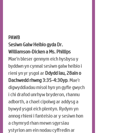
PAWB
Sesiwn Galw Heibio gyda Dr. 
Williamson-Dicken a Ms. Phillips
Mae’n bleser gennym eich hysbysu y 
byddwn yn cynnal sesiwn galw heibio i 
rieni yn yr ysgol ar 
Ddydd Iau, 28ain o 
Dachwedd rhwng 3:35-4:30yp
. Mae’r 
digwyddiadau misol hyn yn gyfle gwych 
i chi drafod unrhyw bryderon, rhannu 
adborth, a chael cipolwg ar addysg a 
bywyd ysgol eich plentyn. Rydym yn 
annog rhieni i fanteisio ar y sesiwn hon 
a chymryd rhan mewn sgyrsiau 
ystyrlon am ein nodau cyffredin ar 