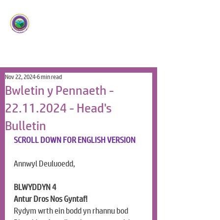
Ysgol Panteg
Meithrin Meddyliau Craff
/
Nurturing Sharp Minds
Nov 22, 2024
6 min read
Bwletin y Pennaeth -
22.11.2024 - Head's
Bulletin
SCROLL DOWN FOR ENGLISH VERSION
Annwyl Deuluoedd, 
BLWYDDYN 4
Antur Dros Nos Gyntaf!
Rydym wrth ein bodd yn rhannu bod 