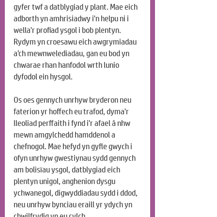
gyfer twf a datblygiad y plant. Mae eich 
adborth yn amhrisiadwy i'n helpu ni i 
wella'r profiad ysgol i bob plentyn. 
Rydym yn croesawu eich awgrymiadau 
a’ch mewnwelediadau, gan eu bod yn 
chwarae rhan hanfodol wrth lunio 
dyfodol ein hysgol.
Os oes gennych unrhyw bryderon neu 
faterion yr hoffech eu trafod, dyma'r 
lleoliad perffaith i fynd i'r afael â nhw 
mewn amgylchedd hamddenol a 
chefnogol. Mae hefyd yn gyfle gwych i 
ofyn unrhyw gwestiynau sydd gennych 
am bolisïau ysgol, datblygiad eich 
plentyn unigol, anghenion dysgu 
ychwanegol, digwyddiadau sydd i ddod, 
neu unrhyw bynciau eraill yr ydych yn 
chwilfrydig yn eu cylch.