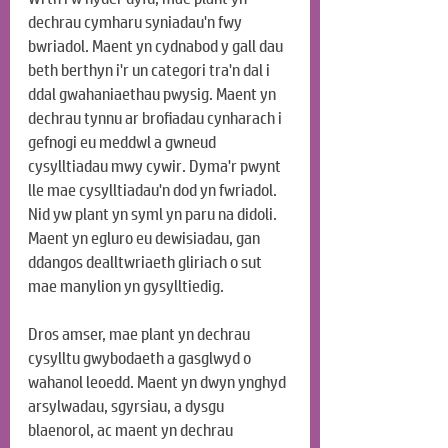
dechrau cymharu syniadau'n fwy 
bwriadol. Maent yn cydnabod y gall dau 
beth berthyn i'r un categori tra'n dal i 
ddal gwahaniaethau pwysig. Maent yn 
dechrau tynnu ar brofiadau cynharach i 
gefnogi eu meddwl a gwneud 
cysylltiadau mwy cywir. Dyma'r pwynt 
lle mae cysylltiadau'n dod yn fwriadol. 
Nid yw plant yn syml yn paru na didoli. 
Maent yn egluro eu dewisiadau, gan 
ddangos dealltwriaeth gliriach o sut 
mae manylion yn gysylltiedig.
Dros amser, mae plant yn dechrau 
cysylltu gwybodaeth a gasglwyd o 
wahanol leoedd. Maent yn dwyn ynghyd 
arsylwadau, sgyrsiau, a dysgu 
blaenorol, ac maent yn dechrau 