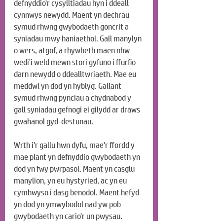
defnyddio'r cysylltiadau hyn i ddeall 
cynnwys newydd. Maent yn dechrau 
symud rhwng gwybodaeth goncrit a 
syniadau mwy haniaethol. Gall manylyn 
o wers, atgof, a rhywbeth maen nhw 
wedi'i weld mewn stori gyfuno i ffurfio 
darn newydd o ddealltwriaeth. Mae eu 
meddwl yn dod yn hyblyg. Gallant 
symud rhwng pynciau a chydnabod y 
gall syniadau gefnogi ei gilydd ar draws 
gwahanol gyd-destunau.
Wrth i'r gallu hwn dyfu, mae'r ffordd y 
mae plant yn defnyddio gwybodaeth yn 
dod yn fwy pwrpasol. Maent yn casglu 
manylion, yn eu hystyried, ac yn eu 
cymhwyso i dasg benodol. Maent hefyd 
yn dod yn ymwybodol nad yw pob 
gwybodaeth yn cario'r un pwysau. 