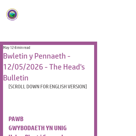
Ysgol Panteg
Meithrin Meddyliau Craff
/
Nurturing Sharp Minds
May 12
8 min read
Bwletin y Pennaeth -
12/05/2026 - The Head's
Bulletin
[SCROLL DOWN FOR ENGLISH VERSION]
PAWB
GWYBODAETH YN UNIG