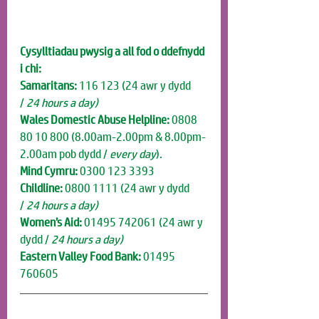
Cysylltiadau pwysig a all fod o ddefnydd 
i chi:
Samaritans:
 116 123 (24 awr y dydd 
/
 24 hours a day)
Wales Domestic Abuse Helpline:
 0808 
80 10 800 (8.00am-2.00pm & 8.00pm-
2.00am pob dydd / 
every day
).
Mind Cymru:
 0300 123 3393
Childline:
 0800 1111 (24 awr y dydd 
/
 24 hours a day)
Women’s Aid:
 01495 742061
(24 awr y 
dydd /
 24 hours a day)
Eastern Valley Food Bank:
 01495 
760605