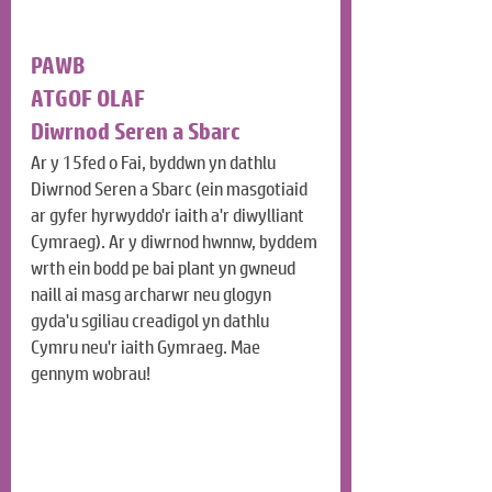
PAWB
ATGOF OLAF
Diwrnod Seren a Sbarc
Ar y 15fed o Fai, byddwn yn dathlu 
Diwrnod Seren a Sbarc (ein masgotiaid 
ar gyfer hyrwyddo'r iaith a'r diwylliant 
Cymraeg). Ar y diwrnod hwnnw, byddem 
wrth ein bodd pe bai plant yn gwneud 
naill ai masg archarwr neu glogyn 
gyda'u sgiliau creadigol yn dathlu 
Cymru neu'r iaith Gymraeg. Mae 
gennym wobrau!