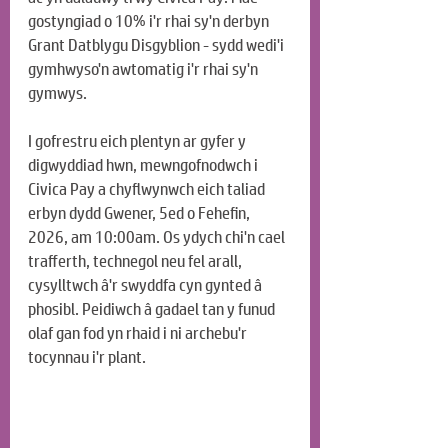
gostyngiad o 10% i'r rhai sy'n derbyn 
Grant Datblygu Disgyblion - sydd wedi'i 
gymhwyso'n awtomatig i'r rhai sy'n 
gymwys.
I gofrestru eich plentyn ar gyfer y 
digwyddiad hwn, mewngofnodwch i 
Civica Pay a chyflwynwch eich taliad 
erbyn dydd Gwener, 5ed o Fehefin, 
2026, am 10:00am. Os ydych chi'n cael 
trafferth, technegol neu fel arall, 
cysylltwch â'r swyddfa cyn gynted â 
phosibl. Peidiwch â gadael tan y funud 
olaf gan fod yn rhaid i ni archebu'r 
tocynnau i'r plant.