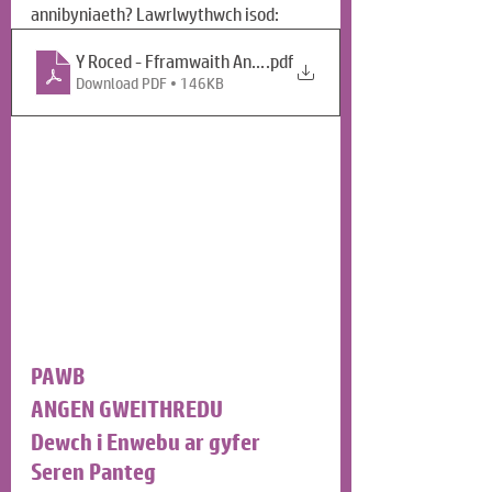
annibyniaeth? Lawrlwythwch isod: 
Y Roced - Fframwaith Annibyniaeth (Y2024-M12-D10)
.pdf
Download PDF • 146KB
PAWB
ANGEN GWEITHREDU
Dewch i Enwebu ar gyfer 
Seren Panteg