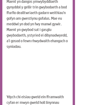
Maent yn dangos ymwybyddiaeth 
gynyddol y gellir trin gwybodaeth a bod 
ffurfio dealltwriaeth gadarn weithiau'n 
gofyn am gwestiynu gofalus. Mae eu 
meddwl yn dod yn fwy manwl gywir. 
Maent yn gwybod sut i gasglu 
gwybodaeth, ystyried ei dibynadwyedd, 
a'i gosod o fewn rhwydwaith ehangach o 
syniadau.
Ydych chi eisiau gweld ein fframwaith 
cyfan er mwyn gweld holl linynnau 