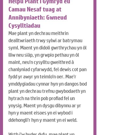
Helpu Plant i Gymryd eu 
Camau Nesaf tuag at 
Annibyniaeth: Gwneud 
Cysylltiadau
Mae plant yn dechrau meithrin 
dealltwriaeth trwy sylwi ar batrymau 
syml. Maent yn didoli gwrthrychau yn ôl 
lliw neu siâp, yn grwpio pethau yn ôl 
maint, neu'n cysylltu gweithred â 
chanlyniad cyfarwydd, fel dewis cot pan 
fydd yr awyr yn teimlo'n oer. Mae'r 
ymddygiadau cynnar hyn yn dangos bod 
plant yn dechrau trefnu gwybodaeth yn 
hytrach na thrin pob profiad fel un 
ynysig. Maent yn dysgu dibynnu ar yr 
hyn y maent eisoes yn ei wybod i 
ddehongli'r hyn y maent yn ei weld.
Wrth i'w hyder dyfu, mae plant yn 