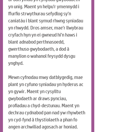
yn unig. Maent yn helpu'r ymennydd i 
ffurfio strwythurau sefydlog sy'n 
caniatáu i blant symud rhwng syniadau 
yn rhwydd. Dros amser, mae'r llwybrau 
cryfach hyn yn ei gwneud hi'n haws i 
blant adnabod perthnasoedd, 
gwerthuso gwybodaeth, a dod â 
manylion o wahanol feysydd dysgu 
ynghyd.
Mewn cyfnodau mwy datblygedig, mae 
plant yn cyfuno syniadau yn hyderus ac 
yn gywir. Maent yn cysylltu 
gwybodaeth ar draws pynciau, 
profiadau a chyd-destunau. Maent yn 
dechrau cydnabod pan nad yw rhywbeth 
yn cyd-fynd â thystiolaeth a phan fo 
angen archwiliad agosach ar honiad. 