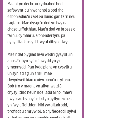
Maent yn dechrau cydnabod bod 
safbwyntiau'n wahanol a bod rhai 
esboniadau'n cael eu llunio gan farn neu 
ragfarn. Mae dysgu'n dod yn fwy na 
chasglu ffeithiau. Mae'n dod yn broses o 
farnu, cymharu, a phenderfynu pa 
gysylltiadau sydd fwyaf dibynadwy.
Mae'r datblygiad hwn wedi'i gysylltu'n 
agos â'r hyn sy'n digwydd yn yr 
ymennydd. Pan fydd plant yn cysylltu 
un syniad ag un arall, mae 
rhwydweithiau o niwronau'n cryfhau. 
Bob tro y maent yn ailymweld â 
chysylltiad neu'n adeiladu arno, mae'r 
llwybrau hynny'n dod yn gyflymach ac 
yn fwy effeithlon. Nid yw ailadrodd, 
profiadau amrywiol, a chyfleoedd i sylwi 
ar batrymau yn cynyddu gwybodaeth 