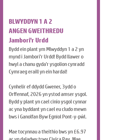
BLWYDDYN 1 A 2
ANGEN GWEITHREDU
Jambori'r Urdd
Bydd ein plant ym Mlwyddyn 1 a 2 yn 
mynd i Jambori'r Urdd! Bydd llawer o 
hwyl a chanu gyda'r ysgolion cynradd 
Cymraeg eraill yn ein hardal!
Cynhelir ef ddydd Gwener, 3ydd o 
Orffennaf, 2026 yn ystod amser ysgol. 
Bydd y plant yn cael cinio ysgol cynnar 
ac yna byddant yn cael eu cludo mewn 
bws i Ganolfan Byw Egnïol Pont-y-pŵl.
Mae tocynnau a theithio bws yn £6.97 
ac yn daladwy trwy Civica Pay. Mae 