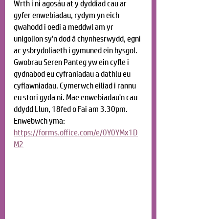
Wrth i ni agosáu at y dyddiad cau ar 
gyfer enwebiadau, rydym yn eich 
gwahodd i oedi a meddwl am yr 
unigolion sy'n dod â chynhesrwydd, egni 
ac ysbrydoliaeth i gymuned ein hysgol. 
Gwobrau Seren Panteg yw ein cyfle i 
gydnabod eu cyfraniadau a dathlu eu 
cyflawniadau. Cymerwch eiliad i rannu 
eu stori gyda ni. Mae enwebiadau'n cau 
ddydd Llun, 18fed o Fai am 3.30pm. 
Enwebwch yma: 
https://forms.office.com/e/0Y0YMx1D
M2