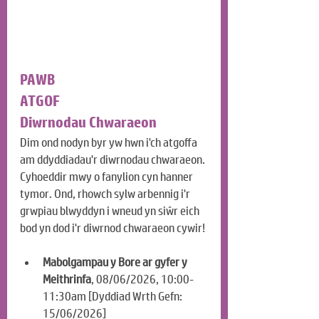
PAWB
ATGOF
Diwrnodau Chwaraeon
Dim ond nodyn byr yw hwn i'ch atgoffa 
am ddyddiadau'r diwrnodau chwaraeon. 
Cyhoeddir mwy o fanylion cyn hanner 
tymor. Ond, rhowch sylw arbennig i'r 
grwpiau blwyddyn i wneud yn siŵr eich 
bod yn dod i'r diwrnod chwaraeon cywir!
Mabolgampau y Bore ar gyfer y 
Meithrinfa
, 08/06/2026, 10:00-
11:30am [Dyddiad Wrth Gefn: 
15/06/2026]