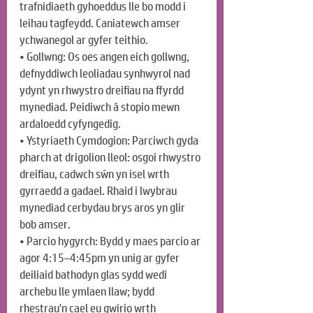
trafnidiaeth gyhoeddus lle bo modd i 
leihau tagfeydd. Caniatewch amser 
ychwanegol ar gyfer teithio.
• Gollwng: Os oes angen eich gollwng, 
defnyddiwch leoliadau synhwyrol nad 
ydynt yn rhwystro dreifiau na ffyrdd 
mynediad. Peidiwch â stopio mewn 
ardaloedd cyfyngedig.
• Ystyriaeth Cymdogion: Parciwch gyda 
pharch at drigolion lleol: osgoi rhwystro 
dreifiau, cadwch sŵn yn isel wrth 
gyrraedd a gadael. Rhaid i lwybrau 
mynediad cerbydau brys aros yn glir 
bob amser.
• Parcio hygyrch: Bydd y maes parcio ar 
agor 4:15–4:45pm yn unig ar gyfer 
deiliaid bathodyn glas sydd wedi 
archebu lle ymlaen llaw; bydd 
rhestrau'n cael eu gwirio wrth 