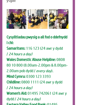
ysgol!
Cysylltiadau pwysig a all fod o ddefnydd 
i chi:
Samaritans:
 116 123 (24 awr y dydd 
/
 24 hours a day)
Wales Domestic Abuse Helpline:
 0808 
80 10 800 (8.00am-2.00pm & 8.00pm-
2.00am pob dydd / 
every day
).
Mind Cymru:
 0300 123 3393
Childline:
 0800 1111 (24 awr y dydd 
/
 24 hours a day)
Women’s Aid:
 01495 742061
(24 awr y 
dydd /
 24 hours a day)
Eastern Valley Food Bank:
 01495 