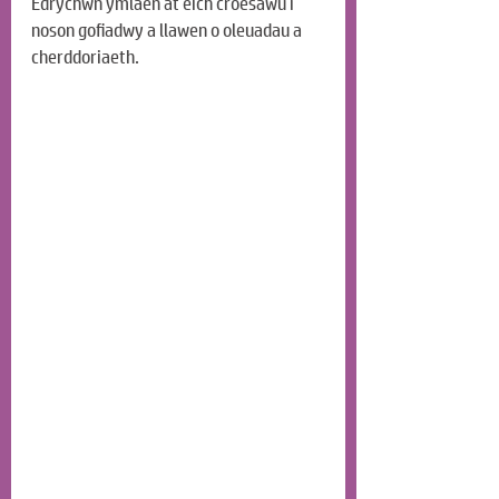
Edrychwn ymlaen at eich croesawu i 
noson gofiadwy a llawen o oleuadau a 
cherddoriaeth.