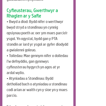
Cyfleusterau, Gwerthwyr a 
Rhaglen ar y Safle
• Bwyd a diod: Bydd nifer o werthwyr 
bwyd stryd a stondinau yn cynnig 
opsiynau poeth ac oer ym maes parcio'r 
ysgol. Yn ogystal, bydd gan y PTA 
stondin ar iard yr ysgol ar gyfer diodydd 
a gwialenni goleuo.
• Toiledau: Mae gennym nifer o doiledau 
i'w defnyddio, gan gynnwys 
cyfleusterau hygyrch yn agos at yr 
ardal wylio. 
• Atyniadau a Stondinau: Bydd 
detholiad bach o atyniadau a stondinau 
codi arian ar waith cyn y sioe yn y maes 
parcio.