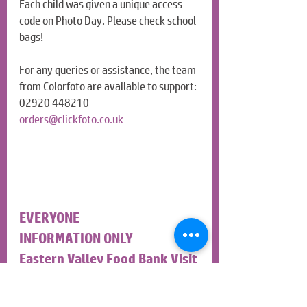
Each child was given a unique access 
code on Photo Day. Please check school 
bags!
For any queries or assistance, the team 
from Colorfoto are available to support: 
02920 448210 
orders@clickfoto.co.uk
EVERYONE
INFORMATION ONLY
Eastern Valley Food Bank Visit
Today the school council had a visit 
from Mr Big, Eastern Valley Food Bank. 