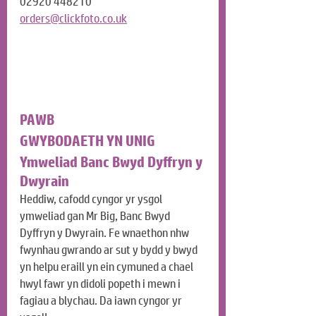
02920 448210
orders@clickfoto.co.uk
PAWB
GWYBODAETH YN UNIG
Ymweliad Banc Bwyd Dyffryn y 
Dwyrain
Heddiw, cafodd cyngor yr ysgol 
ymweliad gan Mr Big, Banc Bwyd 
Dyffryn y Dwyrain. Fe wnaethon nhw 
fwynhau gwrando ar sut y bydd y bwyd 
yn helpu eraill yn ein cymuned a chael 
hwyl fawr yn didoli popeth i mewn i 
fagiau a blychau. Da iawn cyngor yr 