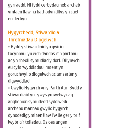
gyrraedd. Ni fydd cerbydau heb archeb 
ymlaen llaw na bathodyn dilys yn cael 
eu derbyn.
Hygyrchedd, Stiwardio a 
Threfniadau Diogelwch
• Bydd y stiwardiaid yn gwirio 
tocynnau, yn eich dangos i'ch parthau, 
ac yn rheoli symudiad y dorf. Dilynwch 
eu cyfarwyddiadau; maent yn 
goruchwylio diogelwch ac amserlen y 
digwyddiad.
• Gwylio Hygyrch yn y Parth Aur: Bydd y 
stiwardiaid yn tywys ymwelwyr ag 
anghenion symudedd sydd wedi 
archebu mannau gwylio hygyrch 
dynodedig ymlaen llaw i'w lle ger y prif 
lwybr a'r toiledau. Os oes angen 