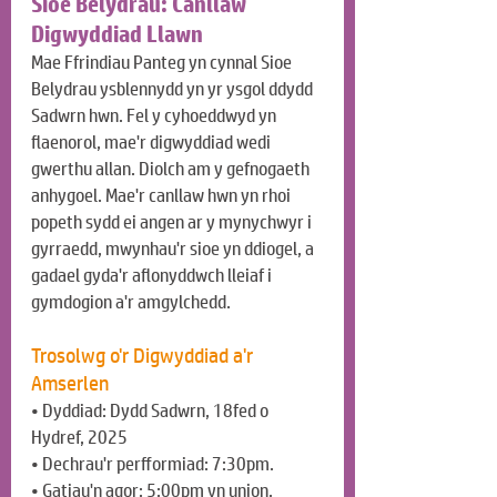
Sioe Belydrau: Canllaw 
Digwyddiad Llawn
Mae Ffrindiau Panteg yn cynnal Sioe 
Belydrau ysblennydd yn yr ysgol ddydd 
Sadwrn hwn. Fel y cyhoeddwyd yn 
flaenorol, mae'r digwyddiad wedi 
gwerthu allan. Diolch am y gefnogaeth 
anhygoel. Mae'r canllaw hwn yn rhoi 
popeth sydd ei angen ar y mynychwyr i 
gyrraedd, mwynhau'r sioe yn ddiogel, a 
gadael gyda'r aflonyddwch lleiaf i 
gymdogion a'r amgylchedd.
Trosolwg o'r Digwyddiad a'r 
Amserlen
• Dyddiad: Dydd Sadwrn, 18fed o 
Hydref, 2025
• Dechrau'r perfformiad: 7:30pm.
• Gatiau'n agor: 5:00pm yn union. 