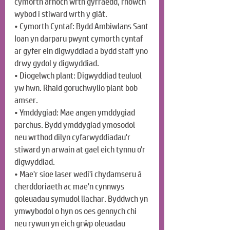
cymorth arnoch wrth gyrraedd, rhowch 
wybod i stiward wrth y giât.
• Cymorth Cyntaf: Bydd Ambiwlans Sant 
Ioan yn darparu pwynt cymorth cyntaf 
ar gyfer ein digwyddiad a bydd staff yno 
drwy gydol y digwyddiad.
• Diogelwch plant: Digwyddiad teuluol 
yw hwn. Rhaid goruchwylio plant bob 
amser.
• Ymddygiad: Mae angen ymddygiad 
parchus. Bydd ymddygiad ymosodol 
neu wrthod dilyn cyfarwyddiadau'r 
stiward yn arwain at gael eich tynnu o'r 
digwyddiad.
• Mae'r sioe laser wedi'i chydamseru â 
cherddoriaeth ac mae'n cynnwys 
goleuadau symudol llachar. Byddwch yn 
ymwybodol o hyn os oes gennych chi 
neu rywun yn eich grŵp oleuadau 