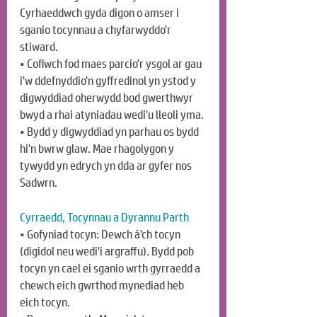
Cyrhaeddwch gyda digon o amser i 
sganio tocynnau a chyfarwyddo'r 
stiward.
• Cofiwch fod maes parcio'r ysgol ar gau 
i'w ddefnyddio'n gyffredinol yn ystod y 
digwyddiad oherwydd bod gwerthwyr 
bwyd a rhai atyniadau wedi'u lleoli yma.
• Bydd y digwyddiad yn parhau os bydd 
hi'n bwrw glaw. Mae rhagolygon y 
tywydd yn edrych yn dda ar gyfer nos 
Sadwrn.
Cyrraedd, Tocynnau a Dyrannu Parth
• Gofyniad tocyn: Dewch â'ch tocyn 
(digidol neu wedi'i argraffu). Bydd pob 
tocyn yn cael ei sganio wrth gyrraedd a 
chewch eich gwrthod mynediad heb 
eich tocyn.