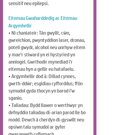
sensitif neu epilepsi.
Eitemau Gwaharddedig ac Eitemau 
Argymhellir
• Ni chaniateir: Tân gwyllt, c
ŵn
, 
gwreichion, pwyntyddion laser, dronau, 
poteli gwydr, alcohol neu unrhyw eitem 
y mae'r stiward yn ei hystyried yn 
anniogel. Gwrthodir mynediad i'r 
eitemau hyn a gellir eu hatafaelu.
• Argymhellir dod â: Dillad cynnes, 
gwrth-ddŵr; esgidiau cyfforddus; ffôn 
symudol gyda thocyn yn barod i'w 
sganio.
• Taliadau: Bydd llawer o werthwyr yn 
defnyddio taliadau di-arian parod lle bo 
modd. Dewch â cherdyn di-gyswllt neu 
opsiwn talu symudol ar gyfer 
gwasanaeth cyflymach.