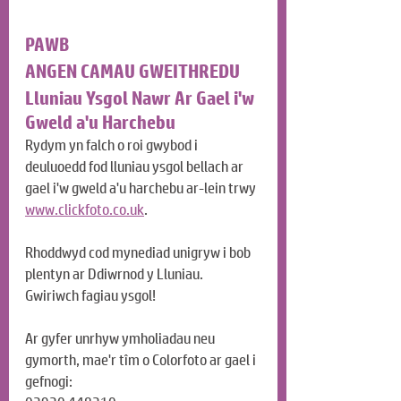
PAWB
ANGEN CAMAU GWEITHREDU
Lluniau Ysgol Nawr Ar Gael i'w 
Gweld a'u Harchebu
Rydym yn falch o roi gwybod i 
deuluoedd fod lluniau ysgol bellach ar 
gael i'w gweld a'u harchebu ar-lein trwy 
www.clickfoto.co.uk
.
Rhoddwyd cod mynediad unigryw i bob 
plentyn ar Ddiwrnod y Lluniau. 
Gwiriwch fagiau ysgol!
Ar gyfer unrhyw ymholiadau neu 
gymorth, mae'r tîm o Colorfoto ar gael i 
gefnogi: