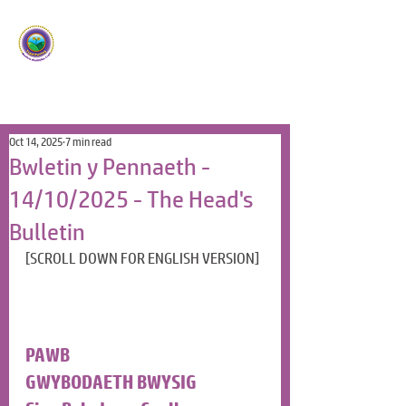
Ysgol Panteg
Meithrin Meddyliau Craff
/
Nurturing Sharp Minds
Oct 14, 2025
7 min read
Bwletin y Pennaeth -
14/10/2025 - The Head's
Bulletin
[SCROLL DOWN FOR ENGLISH VERSION]
PAWB
GWYBODAETH BWYSIG