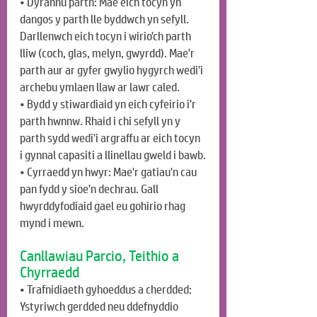
• Dyrannu parth: Mae eich tocyn yn 
dangos y parth lle byddwch yn sefyll. 
Darllenwch eich tocyn i wirio'ch parth 
lliw (coch, glas, melyn, gwyrdd). Mae'r 
parth aur ar gyfer gwylio hygyrch wedi'i 
archebu ymlaen llaw ar lawr caled.
• Bydd y stiwardiaid yn eich cyfeirio i'r 
parth hwnnw. Rhaid i chi sefyll yn y 
parth sydd wedi'i argraffu ar eich tocyn 
i gynnal capasiti a llinellau gweld i bawb.
• Cyrraedd yn hwyr: Mae'r gatiau'n cau 
pan fydd y sioe'n dechrau. Gall 
hwyrddyfodiaid gael eu gohirio rhag 
mynd i mewn.
Canllawiau Parcio, Teithio a 
Chyrraedd
• Trafnidiaeth gyhoeddus a cherdded: 
Ystyriwch gerdded neu ddefnyddio 