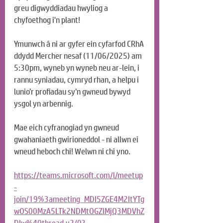
greu digwyddiadau hwyliog a 
chyfoethog i'n plant!
Ymunwch â ni ar gyfer ein cyfarfod CRhA 
ddydd Mercher nesaf (11/06/2025) am 
5:30pm, wyneb yn wyneb neu ar-lein, i 
rannu syniadau, cymryd rhan, a helpu i 
lunio’r profiadau sy’n gwneud bywyd 
ysgol yn arbennig.
Mae eich cyfranogiad yn gwneud 
gwahaniaeth gwirioneddol - ni allwn ei 
wneud heboch chi! Welwn ni chi yno.
https://teams.microsoft.com/l/meetup
-
join/19%3ameeting_MDI5ZGE4M2ItYTg
wOS00MzA5LTk2NDMtOGZlMjQ3MDVhZ