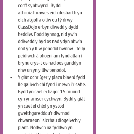
corff synhwyrol. Bydd 
athro/athrawes eich dosbarth yn 
eich atgoffa o liw eu tŷ drwy 
ClassDojo erbyn diwedd y dydd 
heddiw. Fodd bynnag, nid yw'n 
ddiwedd y byd os nad ydyn nhw'n 
dod yn y lliw penodol hwnnw - felly 
peidiwch â phoeni am fynd allan i 
brynu crys-t os nad oes ganddyn 
nhw un yn y lliw penodol.
Y giât ochr (ger y plaza blaen) fydd 
lle gallwch chi fynd i mewn i'r safle. 
Bydd yn cael ei hagor 15 munud 
cyn yr amser cychwyn. Bydd y giât 
yn cael ei chloi yn ystod 
gweithgareddau'r diwrnod 
chwaraeon i sicrhau diogelwch y 
plant. Nodwch na fyddwn yn 