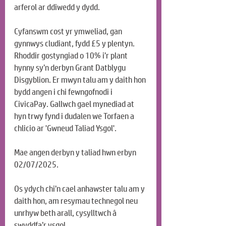
arferol ar ddiwedd y dydd.
Cyfanswm cost yr ymweliad, gan 
gynnwys cludiant, fydd £5 y plentyn. 
Rhoddir gostyngiad o 10% i’r plant 
hynny sy’n derbyn Grant Datblygu 
Disgyblion. Er mwyn talu am y daith hon 
bydd angen i chi fewngofnodi i 
CivicaPay. Gallwch gael mynediad at 
hyn trwy fynd i dudalen we Torfaen a 
chlicio ar 'Gwneud Taliad Ysgol'.
Mae angen derbyn y taliad hwn erbyn 
02/07/2025.
Os ydych chi’n cael anhawster talu am y 
daith hon, am resymau technegol neu 
unrhyw beth arall, cysylltwch â 
swyddfa’r ysgol 