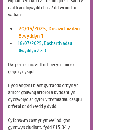
Ngham Cynnydd 2 i Techniquest. Bydd y 
daith yn digwydd dros 2 ddiwrnod ar 
wahân:
20/06/2025, Dosbarthiadau 
Blwyddyn 1
18/07/2025, Dosbarthiadau 
Blwyddyn 2 a 3
Darperir cinio ar ffurf pecyn cinio o 
gegin yr ysgol.
Bydd angen i blant gyrraedd erbyn yr 
amser gollwng arferol a byddant yn 
dychwelyd ar gyfer y trefniadau casglu 
arferol ar ddiwedd y dydd.
Cyfanswm cost yr ymweliad, gan 
gynnwys cludiant, fydd £15.84 y 