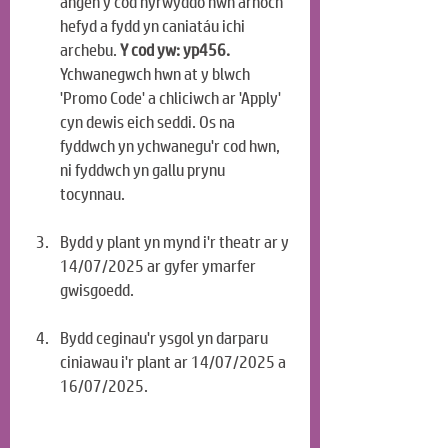
angen y cod hyrwyddo hwn arnoch 
hefyd a fydd yn caniatáu ichi 
archebu. 
Y cod yw: yp456. 
Ychwanegwch hwn at y blwch 
'Promo Code' a chliciwch ar 'Apply' 
cyn dewis eich seddi. Os na 
fyddwch yn ychwanegu'r cod hwn, 
ni fyddwch yn gallu prynu 
tocynnau.
Bydd y plant yn mynd i'r theatr ar y 
14/07/2025 ar gyfer ymarfer 
gwisgoedd.
Bydd ceginau'r ysgol yn darparu 
ciniawau i'r plant ar 14/07/2025 a 
16/07/2025.