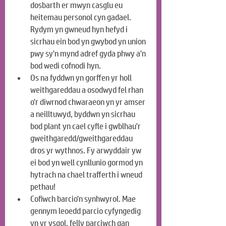
dosbarth er mwyn casglu eu 
heitemau personol cyn gadael. 
Rydym yn gwneud hyn hefyd i 
sicrhau ein bod yn gwybod yn union 
pwy sy'n mynd adref gyda phwy a'n 
bod wedi cofnodi hyn.
Os na fyddwn yn gorffen yr holl 
weithgareddau a osodwyd fel rhan 
o'r diwrnod chwaraeon yn yr amser 
a neilltuwyd, byddwn yn sicrhau 
bod plant yn cael cyfle i gwblhau'r 
gweithgaredd/gweithgareddau 
dros yr wythnos. Fy arwyddair yw 
ei bod yn well cynllunio gormod yn 
hytrach na chael trafferth i wneud 
pethau!
Cofiwch barcio'n synhwyrol. Mae 
gennym leoedd parcio cyfyngedig 
yn yr ysgol, felly parciwch gan 