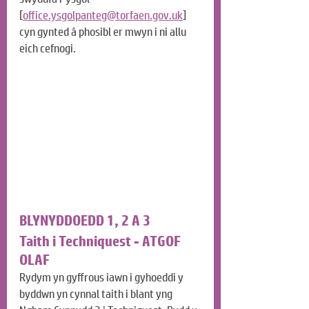
[
office.ysgolpanteg@torfaen.gov.uk
] 
cyn gynted â phosibl er mwyn i ni allu 
eich cefnogi.
BLYNYDDOEDD 1, 2 A 3
Taith i Techniquest - ATGOF 
OLAF
Rydym yn gyffrous iawn i gyhoeddi y 
byddwn yn cynnal taith i blant yng 