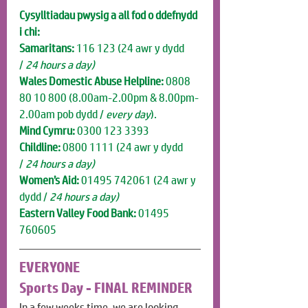
Cysylltiadau pwysig a all fod o ddefnydd 
i chi:
Samaritans:
 116 123 (24 awr y dydd 
/
 24 hours a day)
Wales Domestic Abuse Helpline:
 0808 
80 10 800 (8.00am-2.00pm & 8.00pm-
2.00am pob dydd / 
every day
).
Mind Cymru:
 0300 123 3393
Childline:
 0800 1111 (24 awr y dydd 
/
 24 hours a day)
Women’s Aid:
 01495 742061
(24 awr y 
dydd /
 24 hours a day)
Eastern Valley Food Bank:
 01495 
760605
EVERYONE
Sports Day - FINAL REMINDER
In a few weeks time, we are looking 