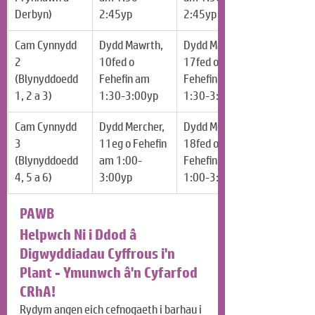
Derbyn)
2:45yp
2:45yp
Cam Cynnydd 
Dydd Mawrth, 
Dydd Mawrth, 
2 
10fed o 
17fed o 
(Blynyddoedd 
Fehefin am 
Fehefin am 
1, 2 a 3)
1:30-3:00yp
1:30-3:00yp
Cam Cynnydd 
Dydd Mercher, 
Dydd Mercher, 
3 
11eg o Fehefin 
18fed o 
(Blynyddoedd 
am 1:00-
Fehefin am 
4, 5 a 6)
3:00yp
1:00-3:00yp
PAWB
Helpwch Ni i Ddod â 
Digwyddiadau Cyffrous i'n 
Plant - Ymunwch â'n Cyfarfod 
CRhA!
Rydym angen eich cefnogaeth i barhau i 