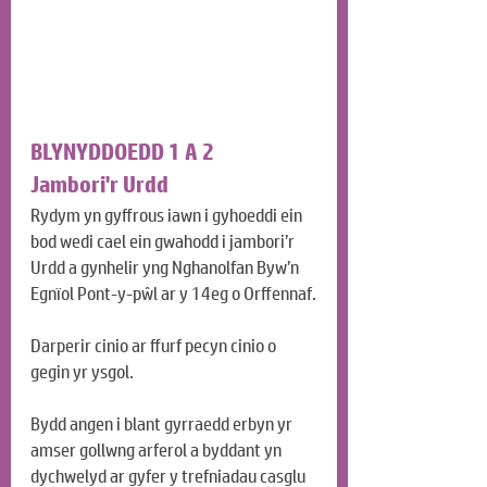
BLYNYDDOEDD 1 A 2
Jambori'r Urdd
Rydym yn gyffrous iawn i gyhoeddi ein 
bod wedi cael ein gwahodd i jambori’r 
Urdd a gynhelir yng Nghanolfan Byw’n 
Egnïol Pont-y-pŵl ar y 14eg o Orffennaf.
Darperir cinio ar ffurf pecyn cinio o 
gegin yr ysgol.
Bydd angen i blant gyrraedd erbyn yr 
amser gollwng arferol a byddant yn 
dychwelyd ar gyfer y trefniadau casglu 