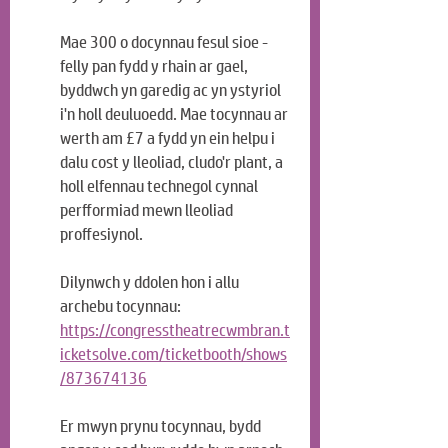
Mae 300 o docynnau fesul sioe - 
felly pan fydd y rhain ar gael, 
byddwch yn garedig ac yn ystyriol 
i'n holl deuluoedd. Mae tocynnau ar 
werth am £7 a fydd yn ein helpu i 
dalu cost y lleoliad, cludo'r plant, a 
holl elfennau technegol cynnal 
perfformiad mewn lleoliad 
proffesiynol.
Dilynwch y ddolen hon i allu 
archebu tocynnau:
https://congresstheatrecwmbran.t
icketsolve.com/ticketbooth/shows
/873674136
Er mwyn prynu tocynnau, bydd 