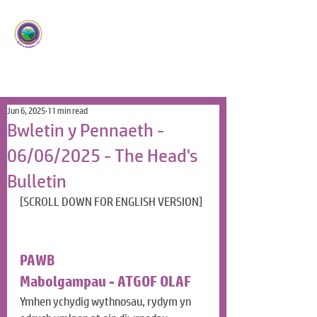
Ysgol Panteg
Meithrin Meddyliau Craff
/
Nurturing Sharp Minds
Jun 6, 2025
11 min read
Bwletin y Pennaeth -
06/06/2025 - The Head's
Bulletin
[SCROLL DOWN FOR ENGLISH VERSION]
PAWB
Mabolgampau - ATGOF OLAF
Ymhen ychydig wythnosau, rydym yn 