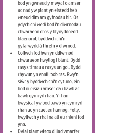
bod yn gwneud y mwyaf o amser 
ac nad yw plant yn eistedd heb 
wneud dim am gyfnodau hir. Os 
ydych chi wedi bod i'n diwrnodau 
chwaraeon dros y blynyddoedd 
blaenorol, byddwch chi'n 
gyfarwydd â threfn y diwrnod.
Cofiwch fod hwn yn ddiwrnod 
chwaraeon hwyliog i blant. Bydd 
rasys timau a rasys unigol. Bydd 
rhywun yn ennill pob ras. Rwy'n 
siŵr y byddwch chi'n cytuno, ein 
bod ni eisiau amser da i bawb ac i 
bawb gymryd rhan. Y rhan 
bwysicaf yw bod pawb yn cymryd 
rhan ac yn cael eu hannog! Felly, 
hwyliwch y rhai na all eu rhieni fod 
yno.
Dylai plant wisgo dillad ymarfer 