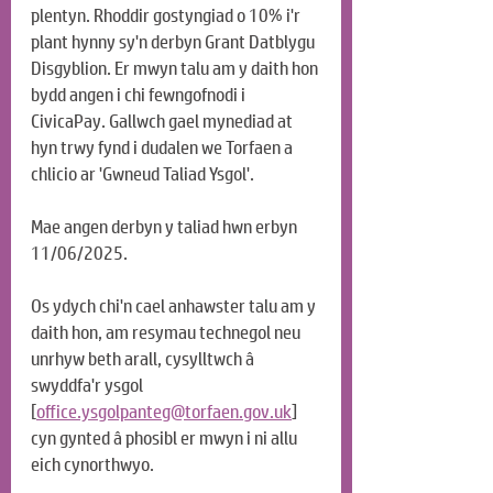
plentyn. Rhoddir gostyngiad o 10% i'r 
plant hynny sy'n derbyn Grant Datblygu 
Disgyblion. Er mwyn talu am y daith hon 
bydd angen i chi fewngofnodi i 
CivicaPay. Gallwch gael mynediad at 
hyn trwy fynd i dudalen we Torfaen a 
chlicio ar 'Gwneud Taliad Ysgol'.
Mae angen derbyn y taliad hwn erbyn 
11/06/2025.
Os ydych chi'n cael anhawster talu am y 
daith hon, am resymau technegol neu 
unrhyw beth arall, cysylltwch â 
swyddfa'r ysgol 
[
office.ysgolpanteg@torfaen.gov.uk
] 
cyn gynted â phosibl er mwyn i ni allu 
eich cynorthwyo.