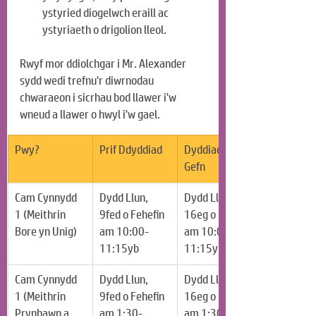
ystyried diogelwch eraill ac 
ystyriaeth o drigolion lleol.
Rwyf mor ddiolchgar i Mr. Alexander 
sydd wedi trefnu'r diwrnodau 
chwaraeon i sicrhau bod llawer i'w 
wneud a llawer o hwyl i'w gael.
Pwy?
Prif Ddyddiad
Dyddiad Wrth 
Gefn
Cam Cynnydd 
Dydd Llun, 
Dydd Llun, 
1 (Meithrin 
9fed o Fehefin 
16eg o Fehefin 
Bore yn Unig)
am 10:00-
am 10:00-
11:15yb
11:15yb
Cam Cynnydd 
Dydd Llun, 
Dydd Llun, 
1 (Meithrin 
9fed o Fehefin 
16eg o Fehefin 
Prynhawn a 
am 1:30-
am 1:30-