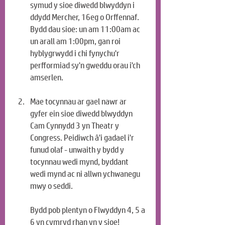
symud y sioe diwedd blwyddyn i 
ddydd Mercher, 16eg o Orffennaf. 
Bydd dau sioe: un am 11:00am ac 
un arall am 1:00pm, gan roi 
hyblygrwydd i chi fynychu'r 
perfformiad sy'n gweddu orau i'ch 
amserlen.
Mae tocynnau ar gael nawr ar 
gyfer ein sioe diwedd blwyddyn 
Cam Cynnydd 3 yn Theatr y 
Congress. Peidiwch â'i gadael i'r 
funud olaf - unwaith y bydd y 
tocynnau wedi mynd, byddant 
wedi mynd ac ni allwn ychwanegu 
mwy o seddi.
Bydd pob plentyn o Flwyddyn 4, 5 a 
6 yn cymryd rhan yn y sioe!