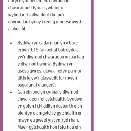
edrych ymlaen at ein diwrnodau 
chwaraeon! Dyma rywfaint o 
wybodaeth allweddol i helpu'r 
diwrnodau hynny i redeg mor esmwyth 
â phosibl.
Byddwn yn cadarnhau yn y bore 
erbyn 9.15 fan bellaf bob dydd a 
yw'r diwrnod chwaraeon yn parhau 
y diwrnod hwnnw. Byddwn yn 
asesu gwres, glaw a hefyd pa mor 
llithrig yw'r glaswellt (er mwyn 
osgoi anaf diangen).
Gan ein bod yn cynnal y diwrnod 
chwaraeon fel cylchdaith, byddwn 
yn gofyn i chi ddilyn dosbarth eich 
plentyn o amgylch y gylchdaith er 
mwyn eu gweld yn cymryd rhan. 
Mae'r gylchdaith hon i sicrhau ein 