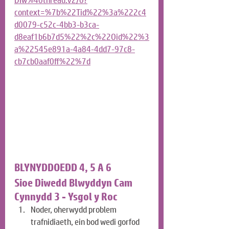
DIw%40thread.v2/0?
context=%7b%22Tid%22%3a%222c4
d0079-c52c-4bb3-b3ca-
d8eaf1b6b7d5%22%2c%22Oid%22%3
a%22545e891a-4a84-4dd7-97c8-
cb7cb0aaf0ff%22%7d
BLYNYDDOEDD 4, 5 A 6
Sioe Diwedd Blwyddyn Cam 
Cynnydd 3 - Ysgol y Roc
Noder, oherwydd problem 
trafnidiaeth, ein bod wedi gorfod 