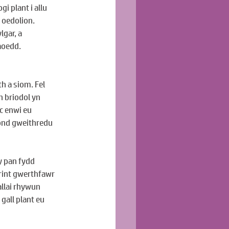
i plant i allu 
 oedolion. 
gar, a 
aoedd.
h a siom. Fel 
 briodol yn 
c enwi eu 
 ond gweithredu 
y pan fydd 
rint gwerthfawr 
llai rhywun 
all plant eu 