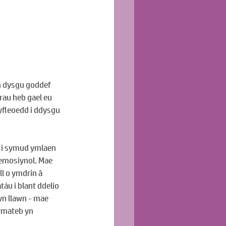
n dysgu goddef 
au heb gael eu 
yfleoedd i ddysgu 
 i symud ymlaen 
 emosiynol. Mae 
l o ymdrin â 
áu i blant ddelio 
yn llawn - mae 
ymateb yn 