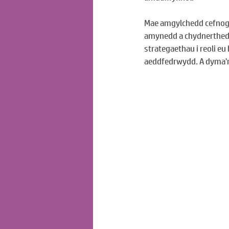
Mae amgylchedd cefnogo
amynedd a chydnerthedd. 
strategaethau i reoli e
aeddfedrwydd. A dyma'n