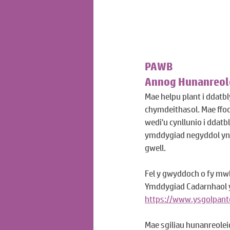
PAWB
Annog Hunanreol
Mae helpu plant i ddatb
chymdeithasol. Mae ffoc
wedi'u cynllunio i ddat
ymddygiad negyddol yn u
gwell.
Fel y gwyddoch o fy mwl
Ymddygiad Cadarnhaol y g
https://www.ysgolpant
Mae sgiliau hunanreolei