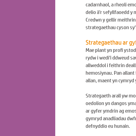
cadarnhaol, a rheoli emo
delio â'r sefyllfaoedd y
Credwn y gellir meithri
strategaethau cyson sy'
Strategaethau ar gy
Mae plant yn profi ystod
rydw i wedi'i ddweud sa
allweddol i feithrin dea
hemosiynau. Pan allant 
allan, maent yn cymryd y
Strategaeth arall yw mo
oedolion yn dangos ymat
ar gyfer ymdrin ag emos
gymryd anadliadau dwfn 
defnyddio eu hunain.