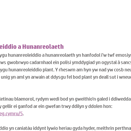
eiddio a Hunanreolaeth
lygu hunanreoleiddio a hunanreolaeth yn hanfodol i'w twf emosiyn
ws gwobrwyo cadarnhaol ein polisi ymddygiad yn ogystal â sancs
blygu hunanreoleiddio plant. Y rheswm am hyn yw nad yw cosb ne
nig yn aml yn arwain at ddysgu fel bod plant yn deall sut i wneu
etinau blaenorol, rydym wedi bod yn gweithio'n galed i ddiweddaru
ellir ei ganfod ar ein gwefan trwy ddilyn y ddolen hon: 
eg.cymru/5
.
ddio yn caniatáu iddynt lywio heriau gyda hyder, meithrin perthn