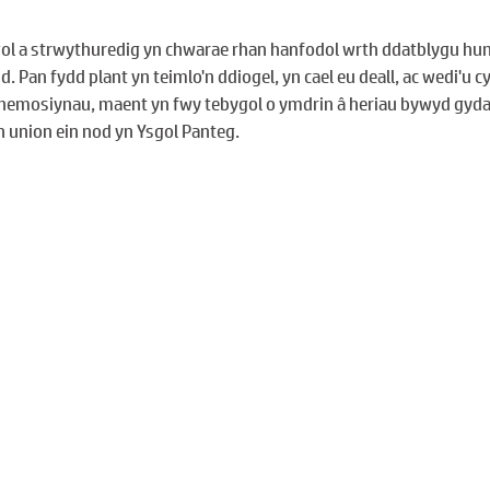
l a strwythuredig yn chwarae rhan hanfodol wrth ddatblygu hun
Pan fydd plant yn teimlo'n ddiogel, yn cael eu deall, ac wedi'u cy
u hemosiynau, maent yn fwy tebygol o ymdrin â heriau bywyd gyda
 union ein nod yn Ysgol Panteg.