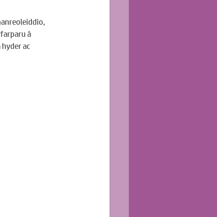
anreoleiddio, 
farparu â 
 hyder ac 