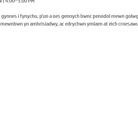
i | 4:00–5:00 PM
 gynnes i fynychu, p'un a oes gennych bwnc penodol mewn golwg 
ich mewnbwn yn amhrisiadwy, ac edrychwn ymlaen at eich croesawu