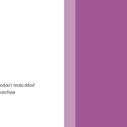
lodau'r teulu ddod 
i unrhyw 