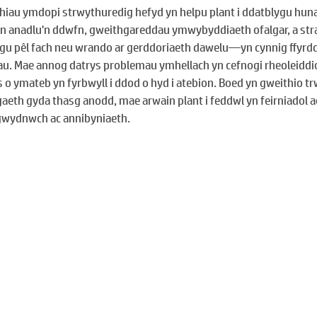
iau ymdopi strwythuredig hefyd yn helpu plant i ddatblygu huna
on anadlu'n ddwfn, gweithgareddau ymwybyddiaeth ofalgar, a str
 pêl fach neu wrando ar gerddoriaeth dawelu—yn cynnig ffyrdd 
au. Mae annog datrys problemau ymhellach yn cefnogi rheoleiddi
s o ymateb yn fyrbwyll i ddod o hyd i atebion. Boed yn gweithio 
aeth gyda thasg anodd, mae arwain plant i feddwl yn feirniadol ac
gwydnwch ac annibyniaeth.