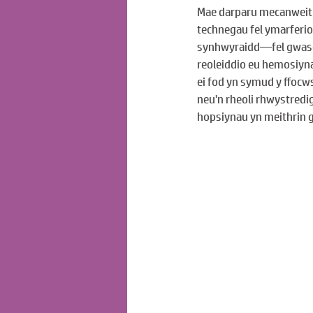
Mae darparu mecanweith
technegau fel ymarferi
synhwyraidd—fel gwasgu
reoleiddio eu hemosiyn
ei fod yn symud y ffocw
neu'n rheoli rhwystredig
hopsiynau yn meithrin 