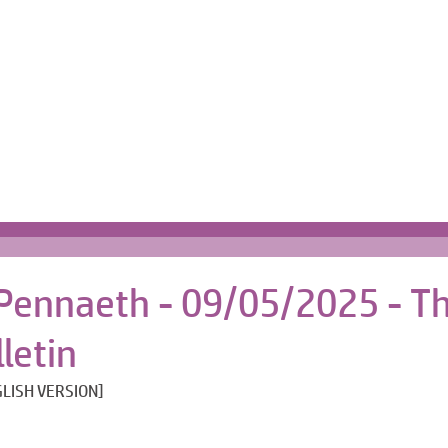
Cartref | Home
s
 Pennaeth - 09/05/2025 - T
letin
LISH VERSION]