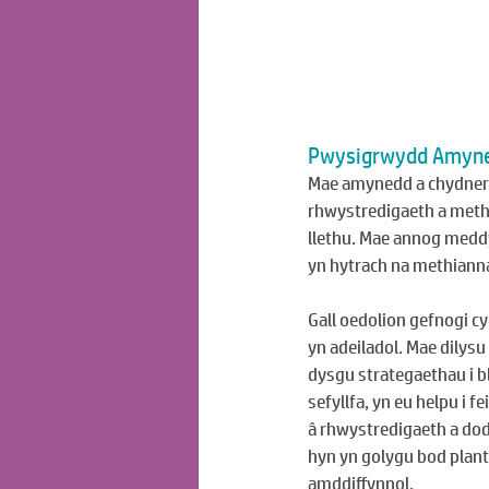
Pwysigrwydd Amyne
Mae amynedd a chydnerth
rhwystredigaeth a methi
llethu. Mae annog meddy
yn hytrach na methianna
Gall oedolion gefnogi c
yn adeiladol. Mae dilys
dysgu strategaethau i bl
sefyllfa, yn eu helpu i 
â rhwystredigaeth a dod
hyn yn golygu bod plant
amddiffynnol.