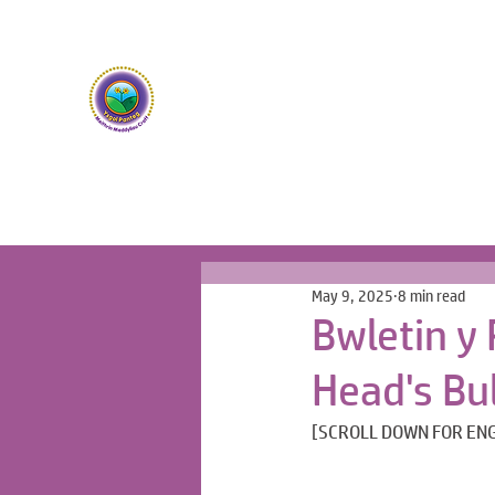
Ysgol Panteg
Meithrin Meddyliau Craff /
Nurturing Sharp Mind
May 9, 2025
8 min read
Bwletin y
Head's Bul
[SCROLL DOWN FOR ENG