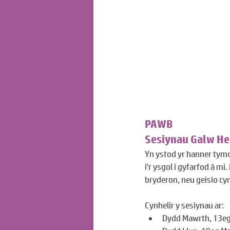
PAWB
Sesiynau Galw He
Yn ystod yr hanner tymor
i'r ysgol i gyfarfod â mi
bryderon, neu geisio cy
Cynhelir y sesiynau ar:
Dydd Mawrth, 13eg