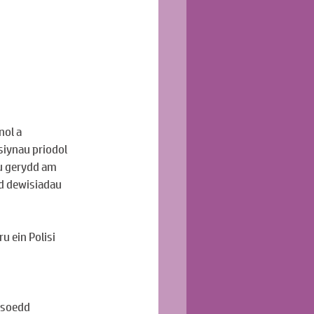
ol a 
iynau priodol 
u gerydd am 
d dewisiadau 
 ein Polisi 
asoedd 