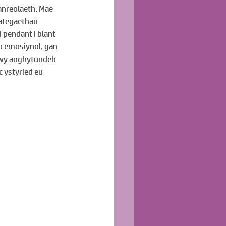
nreolaeth. Mae 
ategaethau 
pendant i blant 
o emosiynol, gan 
trwy anghytundeb 
 ystyried eu 