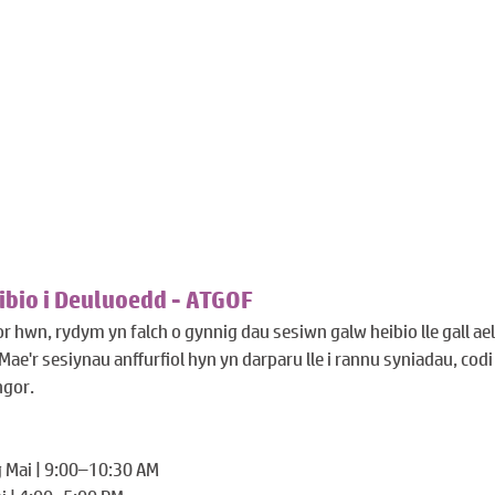
ibio i Deuluoedd - ATGOF
 hwn, rydym yn falch o gynnig dau sesiwn galw heibio lle gall ae
. Mae'r sesiynau anffurfiol hyn yn darparu lle i rannu syniadau, cod
ngor.
 Mai | 9:00–10:30 AM