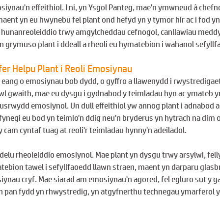
siynau'n effeithiol. I ni, yn Ysgol Panteg, mae'n ymwneud â chefnog
 maent yn eu hwynebu fel plant ond hefyd yn y tymor hir ac i fod yn
n hunanreoleiddio trwy amgylcheddau cefnogol, canllawiau meddyl
n grymuso plant i ddeall a rheoli eu hymatebion i wahanol sefyllf
fer Helpu Plant i Reoli Emosiynau
 eang o emosiynau bob dydd, o gyffro a llawenydd i rwystredigaet
wl gwaith, mae eu dysgu i gydnabod y teimladau hyn ac ymateb yn
llusrwydd emosiynol. Un dull effeithiol yw annog plant i adnabod a
fynegi eu bod yn teimlo'n ddig neu'n bryderus yn hytrach na dim
 cam cyntaf tuag at reoli'r teimladau hynny'n adeiladol.
delu rheoleiddio emosiynol. Mae plant yn dysgu trwy arsylwi, fell
ebion tawel i sefyllfaoedd llawn straen, maent yn darparu glasb
iynau cryf. Mae siarad am emosiynau'n agored, fel egluro sut y ga
pan fydd yn rhwystredig, yn atgyfnerthu technegau ymarferol y g