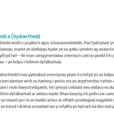
dd a Chydnerthedd
edd wedi'u cysylltu'n agos â hunanreoleiddio. Pan fydd plant y
annau, maent yn datblygu hyder yn eu gallu i ymdrin ag anawster
lfryd twf—lle mae camgymeriadau a heriau'n cael eu gweld fel c
u—yn helpu i feithrin dyfalbarhad.
ydnerthedd trwy gydnabod emosiynau plant tra hefyd yn eu helpu
u siom plentyn wrth eu hannog i geisio eto yn atgyfnerthu cryfder
ant i reoli rhwystredigaeth, fel cymryd seibiant neu addasu eu dul
feithrin dyfalbarhad ac addasrwydd. Rhan bwysig o'n polisi yw caniat
 yn dawel cyn i ni archwilio achos ac effaith ymddygiad negyddol 
 yn barod i drafod a meddwl am y sefyllfa yn hytrach na dim ond 