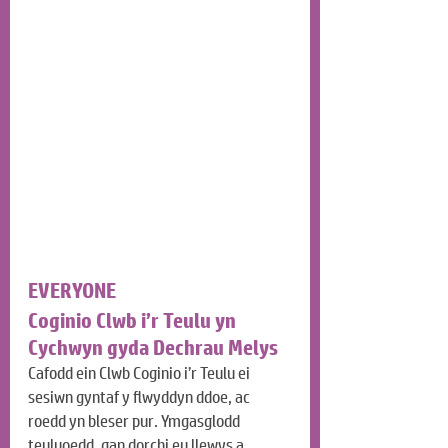
EVERYONE
Coginio Clwb i’r Teulu yn 
Cychwyn gyda Dechrau Melys
Cafodd ein Clwb Coginio i’r Teulu ei 
sesiwn gyntaf y flwyddyn ddoe, ac 
roedd yn bleser pur. Ymgasglodd 
teuluoedd, gan dorchi eu llewys a 