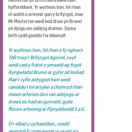
Masterton yn un o'n hathrawon dan 
hyfforddiant. Yr wythnos hon, fel rhan 
o'i waith a ariennir gan y brifysgol, mae 
Mr Masterton wedi bod draw yn Brunei 
yn dysgu am addysg dramor. Dyma 
beth sydd ganddo i'w ddweud!
Yr wythnos hon, fel rhan o fy nghwrs 
TAR trwy'r Brifysgol Agored, rwyf 
wedi cael y fraint o ymweld ag Ysgol 
Ryngwladol Brunei ar gyfer ail leoliad. 
Mae’r cyfle anhygoel hwn wedi 
caniatáu i mi arsylwi a chymryd rhan 
mewn arferion da o ran addysgu ar 
draws eu hadran gynradd, gyda 
ffocws arbennig ar Flynyddoedd 5 a 6.
O’r eiliad y cyrhaeddais, roedd 
awyrgylch croesawgar yr ysgol a’u 