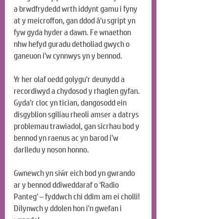
a brwdfrydedd wrth iddynt gamu i fyny 
at y meicroffon, gan ddod â'u sgript yn 
fyw gyda hyder a dawn. Fe wnaethon 
nhw hefyd guradu detholiad gwych o 
ganeuon i'w cynnwys yn y bennod.
Yr her olaf oedd golygu'r deunydd a 
recordiwyd a chydosod y rhaglen gyfan. 
Gyda’r cloc yn tician, dangosodd ein 
disgyblion sgiliau rheoli amser a datrys 
problemau trawiadol, gan sicrhau bod y 
bennod yn raenus ac yn barod i’w 
darlledu y noson honno.
Gwnewch yn siŵr eich bod yn gwrando 
ar y bennod ddiweddaraf o ‘Radio 
Panteg’ – fyddwch chi ddim am ei cholli! 
Dilynwch y ddolen hon i'n gwefan i 