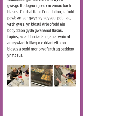
gwisgo ffedogau i greu cacennau bach 
blasus. O’r rhai ifanc i’r oedolion, cafodd 
pawb amser gwych yn dysgu, pobi, ac, 
wrth gwrs, yn blasu! Arbrofodd ein 
bobyddion gyda gwahanol flasau, 
topins, ac addurniadau, gan arwain at 
amrywiaeth lliwgar o ddanteithion 
blasus a oedd mor brydferth ag oeddent 
yn flasus.