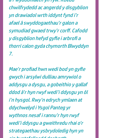
chwilfrydedd ac angerdd y disgyblion 
yn drawiadol wrth iddynt fynd i’r 
afael â swyddogaethau’r galon a 
symudiad gwaed trwy’r corff. Cafodd 
y disgyblion hefyd gyfle i arbrofi a 
thorri calon gyda chymorth Blwyddyn 
7.
Mae’r profiad hwn wedi bod yn gyfle 
gwych i arsylwi dulliau amrywiol o 
addysgu a dysgu, a gobeithio y gallaf 
ddod â’r hyn rwyf wedi’i ddysgu yn ôl 
i’n hysgol. Rwy’n edrych ymlaen at 
ddychwelyd i Ysgol Panteg yr 
wythnos nesaf i rannu’r hyn rwyf 
wedi’i ddysgu a gweithredu rhai o’r 
strategaethau ysbrydoledig hyn yn 