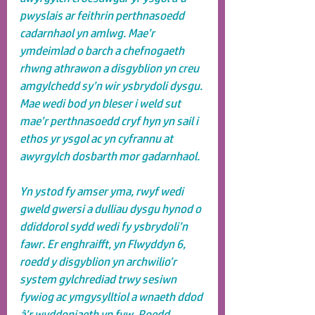
pwyslais ar feithrin perthnasoedd 
cadarnhaol yn amlwg. Mae’r 
ymdeimlad o barch a chefnogaeth 
rhwng athrawon a disgyblion yn creu 
amgylchedd sy’n wir ysbrydoli dysgu. 
Mae wedi bod yn bleser i weld sut 
mae’r perthnasoedd cryf hyn yn sail i 
ethos yr ysgol ac yn cyfrannu at 
awyrgylch dosbarth mor gadarnhaol.
Yn ystod fy amser yma, rwyf wedi 
gweld gwersi a dulliau dysgu hynod o 
ddiddorol sydd wedi fy ysbrydoli’n 
fawr. Er enghraifft, yn Flwyddyn 6, 
roedd y disgyblion yn archwilio’r 
system gylchrediad trwy sesiwn 
fywiog ac ymgysylltiol a wnaeth ddod 
â’r wyddoniaeth yn fyw. Roedd 