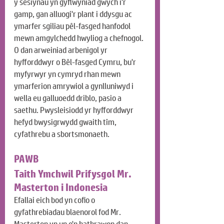
y sesiynau yn gyflwyniad gwych i'r 
gamp, gan alluogi'r plant i ddysgu ac 
ymarfer sgiliau pêl-fasged hanfodol 
mewn amgylchedd hwyliog a chefnogol. 
O dan arweiniad arbenigol yr 
hyfforddwyr o Bêl-fasged Cymru, bu'r 
myfyrwyr yn cymryd rhan mewn 
ymarferion amrywiol a gynlluniwyd i 
wella eu galluoedd driblo, pasio a 
saethu. Pwysleisiodd yr hyfforddwyr 
hefyd bwysigrwydd gwaith tîm, 
cyfathrebu a sbortsmonaeth.
PAWB
Taith Ymchwil Prifysgol Mr. 
Masterton i Indonesia
Efallai eich bod yn cofio o 
gyfathrebiadau blaenorol fod Mr. 