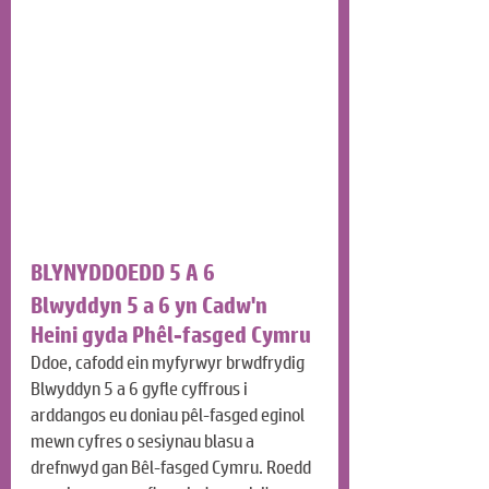
BLYNYDDOEDD 5 A 6
Blwyddyn 5 a 6 yn Cadw'n 
Heini gyda Phêl-fasged Cymru
Ddoe, cafodd ein myfyrwyr brwdfrydig 
Blwyddyn 5 a 6 gyfle cyffrous i 
arddangos eu doniau pêl-fasged eginol 
mewn cyfres o sesiynau blasu a 
drefnwyd gan Bêl-fasged Cymru. Roedd 