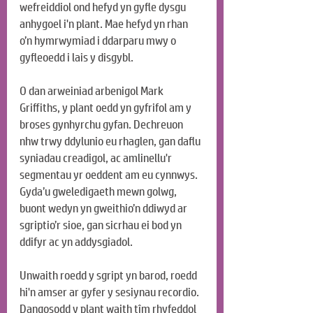
wefreiddiol ond hefyd yn gyfle dysgu 
anhygoel i'n plant. Mae hefyd yn rhan 
o’n hymrwymiad i ddarparu mwy o 
gyfleoedd i lais y disgybl.
O dan arweiniad arbenigol Mark 
Griffiths, y plant oedd yn gyfrifol am y 
broses gynhyrchu gyfan. Dechreuon 
nhw trwy ddylunio eu rhaglen, gan daflu 
syniadau creadigol, ac amlinellu'r 
segmentau yr oeddent am eu cynnwys. 
Gyda’u gweledigaeth mewn golwg, 
buont wedyn yn gweithio’n ddiwyd ar 
sgriptio’r sioe, gan sicrhau ei bod yn 
ddifyr ac yn addysgiadol.
Unwaith roedd y sgript yn barod, roedd 
hi'n amser ar gyfer y sesiynau recordio. 
Dangosodd y plant waith tîm rhyfeddol 