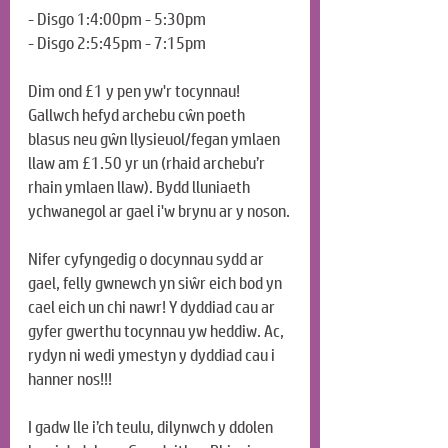
- Disgo 1:4:00pm - 5:30pm
- Disgo 2:5:45pm - 7:15pm
Dim ond £1 y pen yw'r tocynnau! 
Gallwch hefyd archebu cŵn poeth 
blasus neu gŵn llysieuol/fegan ymlaen 
llaw am £1.50 yr un (rhaid archebu’r 
rhain ymlaen llaw). Bydd lluniaeth 
ychwanegol ar gael i'w brynu ar y noson.
Nifer cyfyngedig o docynnau sydd ar 
gael, felly gwnewch yn siŵr eich bod yn 
cael eich un chi nawr! Y dyddiad cau ar 
gyfer gwerthu tocynnau yw heddiw. Ac, 
rydyn ni wedi ymestyn y dyddiad cau i 
hanner nos!!!
I gadw lle i’ch teulu, dilynwch y ddolen 