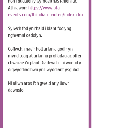
hon i dudalen y Gymdeithas Rhieni ac 
Athrawon: 
https://www.pta-
events.com/ffrindiau-panteg/index.cfm
Sylwch fod yn rhaid i blant fod yng 
nghwmni oedolyn.
Cofiwch, mae'r holl arian a godir yn 
mynd tuag at ariannu profiadau ac offer 
chwarae i'n plant. Gadewch i ni wneud y 
digwyddiad hwn yn llwyddiant ysgubol!
Ni allwn aros i'ch gweld ar y llawr 
dawnsio!