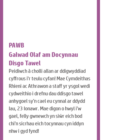
PAWB
Galwad Olaf am Docynnau 
Disgo Tawel
Peidiwch â cholli allan ar ddigwyddiad 
cyffrous i'r teulu cyfan! Mae Cymdeithas 
Rhieni ac Athrawon a staff yr ysgol wedi 
cydweithio i drefnu dau ddisgo tawel 
anhygoel sy’n cael eu cynnal ar ddydd 
Iau, 23 Ionawr. Mae digon o hwyl i’w 
gael, felly gwnewch yn siŵr eich bod 
chi’n sicrhau eich tocynnau cyn iddyn 
nhw i gyd fynd!