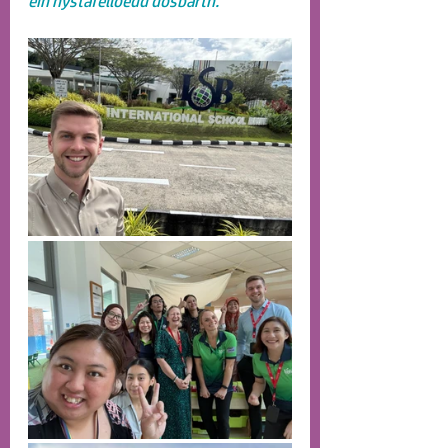
ein hystafelloedd dosbarth.