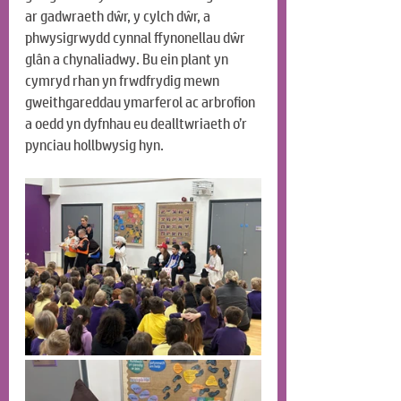
ar gadwraeth dŵr, y cylch dŵr, a 
phwysigrwydd cynnal ffynonellau dŵr 
glân a chynaliadwy. Bu ein plant yn 
cymryd rhan yn frwdfrydig mewn 
gweithgareddau ymarferol ac arbrofion 
a oedd yn dyfnhau eu dealltwriaeth o’r 
pynciau hollbwysig hyn.