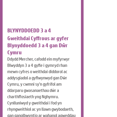
BLYNYDDOEDD 3 a 4
Gweithdai Cyffrous ar gyfer 
Blynyddoedd 3 a 4 gan Dŵr 
Cymru
Ddydd Mercher, cafodd ein myfyrwyr 
Blwyddyn 3 a 4 gyfle i gymryd rhan 
mewn cyfres o weithdai diddorol ac 
addysgiadol a gyflwynwyd gan Dŵr 
Cymru, y cwmni sy’n gyfrifol am 
ddarparu gwasanaethau dŵr a 
charthffosiaeth yng Nghymru. 
Cynlluniwyd y gweithdai i fod yn 
rhyngweithiol ac yn llawn gwybodaeth, 
gan ganolbwyntio ar wahanol agweddau 