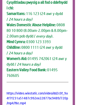
Cysylltiadau pwysig a all fod o ddefnydd 
i chi:
Samaritans:
 116 123 (24 awr y dydd 
/
 24 hours a day)
Wales Domestic Abuse Helpline:
 0808 
80 10 800 (8.00am-2.00pm & 8.00pm-
2.00am pob dydd / 
every day
).
Mind Cymru:
 0300 123 3393
Childline:
 0800 1111 (24 awr y dydd 
/
 24 hours a day)
Women’s Aid:
 01495 742061
(24 awr y 
dydd /
 24 hours a day)
Eastern Valley Food Bank:
 01495 
760605
https://video.wixstatic.com/video/dd2c0f_9a
4f7f231a51487c992ee22877bc9489/720p
/mp4/file.mp4