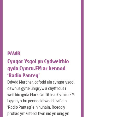
PAWB
Cyngor Ysgol yn Cydweithio 
gyda Cymru.FM ar bennod 
‘Radio Panteg’
Ddydd Mercher, cafodd ein cyngor ysgol 
dawnus gyfle unigryw a chyffrous i 
weithio gyda Mark Griffiths o Cymru.FM 
i gynhyrchu pennod diweddaraf ein 
‘Radio Panteg’ ein hunain. Roedd y 
profiad ymarferol hwn nid yn unig yn 