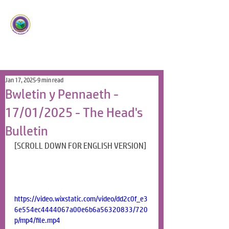
Ysgol Panteg
Meithrin Meddyliau Craff
/
Nurturing Sharp Minds
Jan 17, 2025
9 min read
Bwletin y Pennaeth -
17/01/2025 - The Head's
Bulletin
[SCROLL DOWN FOR ENGLISH VERSION]
https://video.wixstatic.com/video/dd2c0f_e3
6e554ec4444067a00e6b6a56320833/720
p/mp4/file.mp4