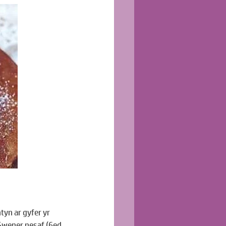
tyn ar gyfer yr 
wener nesaf (6ed 