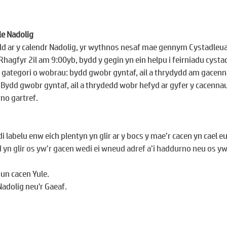
le Nadolig
d ar y calendr Nadolig, yr wythnos nesaf mae gennym Cystadleua
 Rhagfyr 2il am 9:00yb, bydd y gegin yn ein helpu i feirniadu cysta
gategori o wobrau: bydd gwobr gyntaf, ail a thrydydd am gacenna
 
Bydd
 gwobr gyntaf, ail a thrydedd wobr hefyd ar gyfer y cacenna
no gartref.
 labelu enw eich plentyn yn glir ar y bocs y mae’r cacen yn cael e
 yn glir os yw’r gacen wedi ei wneud adref a’i haddurno neu os yw
 
un cacen Yule.
Nadolig neu'r Gaeaf.