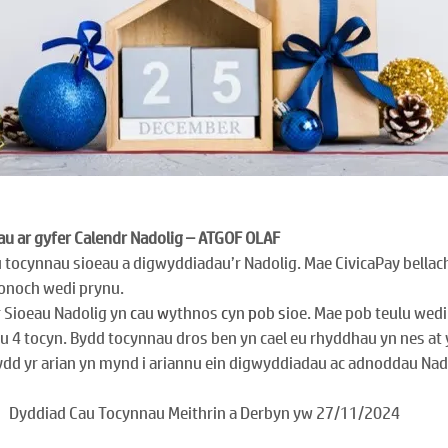
u ar gyfer Calendr Nadolig – ATGOF OLAF
 tocynnau sioeau a digwyddiadau’r Nadolig. Mae CivicaPay bellac
honoch wedi prynu.
 Sioeau Nadolig yn 
c
au 
w
ythnos 
c
yn 
p
ob 
s
ioe. Mae pob teulu wedi 
u 4 tocyn. Bydd tocynnau dros ben yn cael eu rhyddhau yn nes at y
dd yr arian yn mynd i ariannu ein digwyddiadau ac adnoddau Nadol
Dyddiad Cau Tocynnau Meithrin a Derbyn yw 27/11/2024