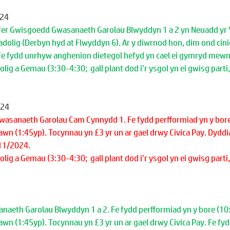
024
er Gwisgoedd Gwasanaeth Garolau Blwyddyn 1 a 2 yn Neuadd yr 
dolig (Derbyn hyd at Flwyddyn 6). Ar y diwrnod hon, dim ond cini
. Fe fydd unrhyw anghenion dietegol hefyd yn cael ei gymryd mewn 
ig a Gemau (3:30-4:30;  gall plant dod i’r ysgol yn ei gwisg parti
024
asanaeth Garolau Cam Cynnydd 1. Fe fydd perfformiad yn y bore 
wn (1:45yp). Tocynnau yn £3 yr un ar gael drwy Civica Pay. Dyddia
11/2024.
ig a Gemau (3:30-4:30;  gall plant dod i’r ysgol yn ei gwisg parti
aeth Garolau Blwyddyn 1 a 2. Fe fydd perfformiad yn y bore (10:
wn (1:45yp). Tocynnau yn £3 yr un ar gael drwy Civica Pay. Fe fy