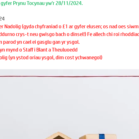
r gyfer Prynu Tocynau yw'r 28/11/2024.
24
Nadolig (gyda chyfraniad o £1 ar gyfer elusen; os nad oes siwm
addurno crys-t neu gwisgo bach o dinsel!) Fe allech chi roi rhoddiad
 parod yn cael ei gasglu gan yr ysgol.
yn mynd o Staff i Blant a Theuluoedd
ig (yn ystod oriau ysgol, dim cost ychwanegol)