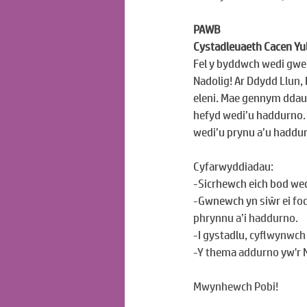
PAWB
Cystadleuaeth Cacen Yu
Fel y byddwch wedi gwel
Nadolig! Ar Ddydd 
Llun
,
eleni. Mae gennym ddau 
hefyd wedi’u haddurno.
wedi’u prynu a’u haddur
Cyfarwyddiadau:
-Sicrhewch eich bod wedi
-Gwnewch yn siŵr ei 
fod
phrynnu a’i haddurno.
-I gystadlu, 
cyflwynwch
-
Y t
hema
 addurno
 yw'r 
Mwynhewch Pobi!