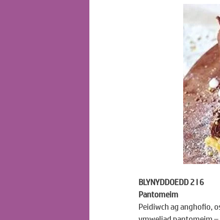
BLYNYDDOEDD 2 I 6
Pantomeim
Peidiwch ag anghofio
,
 o
ymweliad pantomeim – 