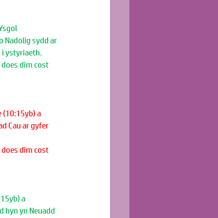
Ysgol
o Nadolig sydd ar 
i ystyriaeth.
, does dim cost 
(10:15yb) a 
d Cau ar gyfer 
, does dim cost 
15yb) a 
dd hyn yn Neuadd 