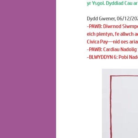
yr Ysgol. Dyddiad Cau a
Dydd Gwener, 06/12/20
-PAWB: Diwrnod Siwmper 
eich plentyn, fe allwch 
Civica Pay—nid oes arian
-PAWB: Cardiau Nadolig 
-BLWYDDYN 6: Pobi Nadol