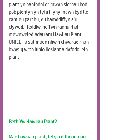
plant yn hanfodol er mwyn sicrhau bod 
pob plentyn yn tyfu i fyny mewn byd lle 
cânt eu parchu, eu hamddiffyn a'u 
clywed. Heddiw, hoffwn rannu rhai 
mewnwelediadau am Hawliau Plant 
UNICEF a sut maen nhw’n chwarae rhan 
bwysig wrth lunio llesiant a dyfodol ein 
plant.
Beth Yw Hawliau Plant?
Mae hawliau plant, fel y’u diffinnir gan 