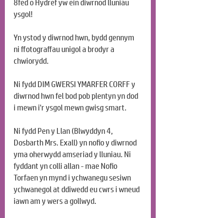
8fed o Hydref yw ein diwrnod lluniau 
ysgol!
Yn ystod y diwrnod hwn, bydd gennym 
ni ffotograffau unigol a brodyr a 
chwiorydd.
Ni fydd DIM GWERSI YMARFER CORFF y 
diwrnod hwn fel bod pob plentyn yn dod 
i mewn i'r ysgol mewn gwisg smart.
Ni fydd Pen y Llan (Blwyddyn 4, 
Dosbarth Mrs. Exall) yn nofio y diwrnod 
yma oherwydd amseriad y lluniau. Ni 
fyddant yn colli allan - mae Nofio 
Torfaen yn mynd i ychwanegu sesiwn 
ychwanegol at ddiwedd eu cwrs i wneud 
iawn am y wers a gollwyd.