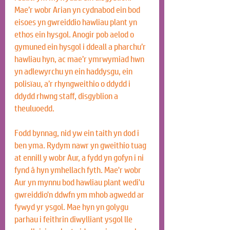
Mae’r wobr Arian yn cydnabod ein bod 
eisoes yn gwreiddio hawliau plant yn 
ethos ein hysgol. Anogir pob aelod o 
gymuned ein hysgol i ddeall a pharchu’r 
hawliau hyn, ac mae’r ymrwymiad hwn 
yn adlewyrchu yn ein haddysgu, ein 
polisïau, a’r rhyngweithio o ddydd i 
ddydd rhwng staff, disgyblion a 
theuluoedd.
Fodd bynnag, nid yw ein taith yn dod i 
ben yma. Rydym nawr yn gweithio tuag 
at ennill y wobr Aur, a fydd yn gofyn i ni 
fynd â hyn ymhellach fyth. Mae'r wobr 
Aur yn mynnu bod hawliau plant wedi'u 
gwreiddio'n ddwfn ym mhob agwedd ar 
fywyd yr ysgol. Mae hyn yn golygu 
parhau i feithrin diwylliant ysgol lle 