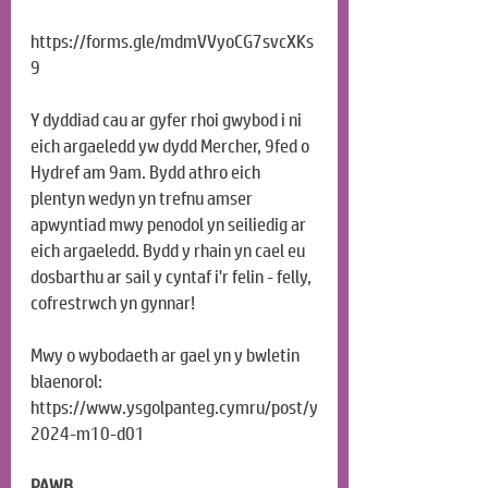
https://forms.gle/mdmVVyoCG7svcXKs
9
Y dyddiad cau ar gyfer rhoi gwybod i ni 
eich argaeledd yw dydd Mercher, 9fed o 
Hydref am 9am. Bydd athro eich 
plentyn wedyn yn trefnu amser 
apwyntiad mwy penodol yn seiliedig ar 
eich argaeledd. Bydd y rhain yn cael eu 
dosbarthu ar sail y cyntaf i'r felin - felly, 
cofrestrwch yn gynnar!
Mwy o wybodaeth ar gael yn y bwletin 
blaenorol: 
https://www.ysgolpanteg.cymru/post/y
2024-m10-d01
PAWB