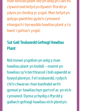
mae lleisiau plant nid yn unig yn cael eu 
clywed ond hefyd yn llywio’r ffordd yr 
ydym yn rhedeg yr ysgol. Mae hefyd yn 
golygu gweithio gyda’n cymuned 
ehangach i hyrwyddo hawliau plant y tu 
hwnt i gatiau’r ysgol.
Sut Gall Teuluoedd Gefnogi Hawliau 
Plant
Nid mewn ysgolion yn unig y mae 
hawliau plant yn bodoli – maent yn 
hawliau sy’n berthnasol i bob agwedd ar 
fywyd plentyn. Fel teuluoedd, rydych 
chi'n chwarae rhan hanfodol wrth 
gynnal yr hawliau hyn gartref ac yn eich 
cymuned. Dyma ychydig o ffyrdd y 
gallwch gefnogi hawliau eich plentyn: