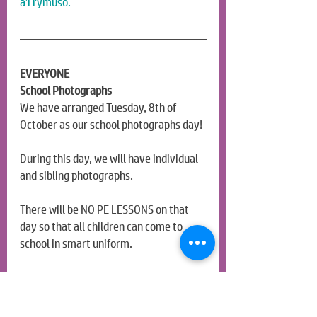
a’i rymuso.
EVERYONE
School Photographs
We have arranged Tuesday, 8th of 
October 
a
s our school photographs day!
During this day, we will have individual 
and sibling photographs.
There will be NO PE LESSONS on that 
day so that all children
 can
 come to 
school in smart uniform.
Pen y Llan (Year 4, Mrs. Exall's Class) 
will not be going swimming this day due 
to the timing of the photographs. They 