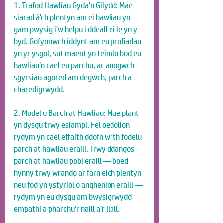
1. Trafod Hawliau Gyda'n Gilydd: Mae 
siarad â'ch plentyn am ei hawliau yn 
gam pwysig i'w helpu i ddeall ei le yn y 
byd. Gofynnwch iddynt am eu profiadau 
yn yr ysgol, sut maent yn teimlo bod eu 
hawliau’n cael eu parchu, ac anogwch 
sgyrsiau agored am degwch, parch a 
charedigrwydd.
2. Model o Barch at Hawliau: Mae plant 
yn dysgu trwy esiampl. Fel oedolion 
rydym yn cael effaith ddofn wrth fodelu 
parch at hawliau eraill. Trwy ddangos 
parch at hawliau pobl eraill — boed 
hynny trwy wrando ar farn eich plentyn 
neu fod yn ystyriol o anghenion eraill — 
rydym yn eu dysgu am bwysigrwydd 
empathi a pharchu’r naill a’r llall.