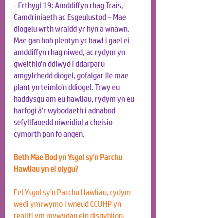
- Erthygl 19: Amddiffyn rhag Trais, 
Camdriniaeth ac Esgeulustod – Mae 
diogelu wrth wraidd yr hyn a wnawn. 
Mae gan bob plentyn yr hawl i gael ei 
amddiffyn rhag niwed, ac rydym yn 
gweithio'n ddiwyd i ddarparu 
amgylchedd diogel, gofalgar lle mae 
plant yn teimlo'n ddiogel. Trwy eu 
haddysgu am eu hawliau, rydym yn eu 
harfogi â'r wybodaeth i adnabod 
sefyllfaoedd niweidiol a cheisio 
cymorth pan fo angen.
Beth Mae Bod yn Ysgol sy'n Parchu 
Hawliau yn ei olygu?
Fel Ysgol sy’n Parchu Hawliau, rydym 
wedi ymrwymo i wneud CCUHP yn 
realiti ym mywydau ein disgyblion. 