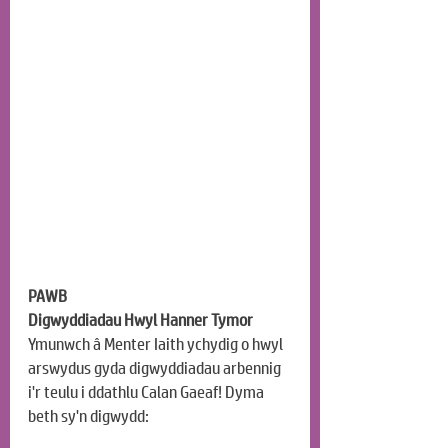
PAWB
Digwyddiadau Hwyl Hanner Tymor
Ymunwch â Menter Iaith ychydig o hwyl 
arswydus gyda digwyddiadau arbennig 
i'r teulu i ddathlu Calan Gaeaf! Dyma 
beth sy'n digwydd: