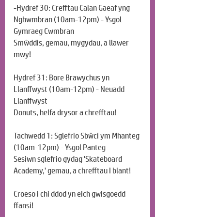
-Hydref 30: Crefftau Calan Gaeaf yng 
Nghwmbran (10am-12pm) - Ysgol 
Gymraeg Cwmbran 
Smŵddis, gemau, mygydau, a llawer 
mwy!
Hydref 31: Bore Brawychus yn 
Llanffwyst (10am-12pm) - Neuadd 
Llanffwyst 
Donuts, helfa drysor a chrefftau!
Tachwedd 1: Sglefrio Sbŵci ym Mhanteg 
(10am-12pm) - Ysgol Panteg 
Sesiwn sglefrio gydag 'Skateboard 
Academy,' gemau, a chrefftau I blant!
Croeso i chi ddod yn eich gwisgoedd 
ffansi!