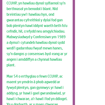
CCUHP, yn hawliau dynol sylfaenol sy’n 
berthnasol yn benodol i blant. Nid 
breintiau yw’r hawliau hyn, ond 
gwarantau cyfreithiol y dylai fod gan 
bob plentyn hawl iddynt waeth beth fo’u 
cefndir, hil, crefydd neu amgylchiadau. 
Mabwysiadwyd y Confensiwn ym 1989 
a dyma’r cytundeb hawliau dynol sydd 
wedi’i gadarnhau fwyaf mewn hanes, 
sy’n dangos y consensws byd-eang ar yr 
angen i amddiffyn a chynnal hawliau 
plant.
Mae 54 o erthyglau o fewn CCUHP, ac 
maent yn ymdrin â phob agwedd ar 
fywyd plentyn, gan gynnwys yr hawl i 
addysg, yr hawl i gael gwrandawiad, yr 
hawl i chwarae, a’r hawl i fod yn ddiogel. 
Yn y dosbarth, ar y maes chwarae, 