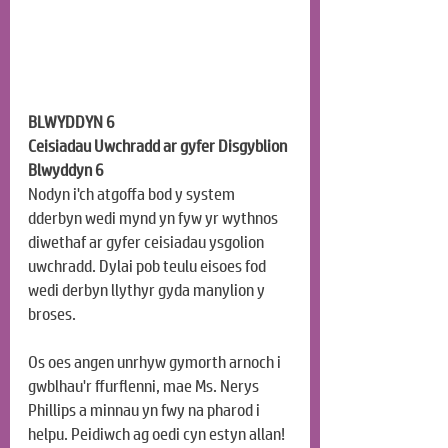
BLWYDDYN 6
Ceisiadau Uwchradd ar gyfer Disgyblion 
Blwyddyn 6
Nodyn i'ch atgoffa bod y system 
dderbyn wedi mynd yn fyw yr wythnos 
diwethaf ar gyfer ceisiadau ysgolion 
uwchradd. Dylai pob teulu eisoes fod 
wedi derbyn llythyr gyda manylion y 
broses.
Os oes angen unrhyw gymorth arnoch i 
gwblhau'r ffurflenni, mae Ms. Nerys 
Phillips a minnau yn fwy na pharod i 
helpu. Peidiwch ag oedi cyn estyn allan!