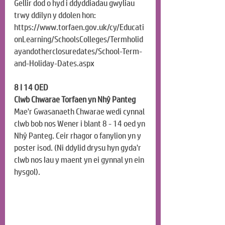
Gellir dod o hyd i ddyddiadau gwyliau 
trwy ddilyn y ddolen hon: 
https://www.torfaen.gov.uk/cy/Educati
onLearning/SchoolsColleges/Termholid
ayandotherclosuredates/School-Term-
and-Holiday-Dates.aspx
8 I 14 OED
Clwb Chwarae Torfaen yn Nhŷ Panteg
Mae'r Gwasanaeth Chwarae wedi cynnal 
clwb bob nos Wener i blant 8 - 14 oed yn 
Nhŷ Panteg. Ceir rhagor o fanylion yn y 
poster isod. (Ni ddylid drysu hyn gyda'r 
clwb nos Iau y maent yn ei gynnal yn ein 
hysgol).