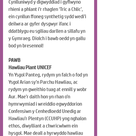
Cynlluniwyd y digwyddiad i gyflwyno 
rhieni a phlant i’r rhaglen ‘Tric a Chlic’, 
ein cynllun ffoneg synthetig sydd wedi’i 
deilwra ar gyfer dysgwyr ifanc i 
ddatblygu eu sgiliau darllen a sillafu yn 
y Gymraeg. Diolch i bawb oedd yn gallu 
bod yn bresennol!
PAWB
Hawliau Plant UNICEF
Yn Ysgol Panteg, rydym yn falch o fod yn 
Ysgol Arian sy’n Parchu Hawliau, ac 
rydym yn gweithio tuag at ennill y wobr 
Aur. Mae’r daith hon yn rhan o’n 
hymrwymiad i wreiddio egwyddorion 
Confensiwn y Cenhedloedd Unedig ar 
Hawliau’r Plentyn (CCUHP) yng nghalon 
ethos, diwylliant a chwricwlwm ein 
hysgol. Mae deall a hyrwyddo hawliau 