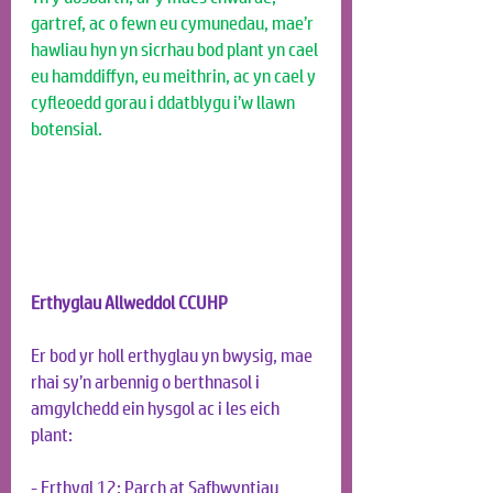
gartref, ac o fewn eu cymunedau, mae’r 
hawliau hyn yn sicrhau bod plant yn cael 
eu hamddiffyn, eu meithrin, ac yn cael y 
cyfleoedd gorau i ddatblygu i’w llawn 
botensial.
Erthyglau Allweddol CCUHP
Er bod yr holl erthyglau yn bwysig, mae 
rhai sy’n arbennig o berthnasol i 
amgylchedd ein hysgol ac i les eich 
plant:
- Erthygl 12: Parch at Safbwyntiau 