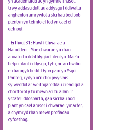
yn academaidd ac yn gymdeithasol, 
trwy addasu dulliau addysgu i ddiwallu 
anghenion amrywiol a sicrhau bod pob 
plentyn yn teimlo ei fod yn cael ei 
gefnogi.
- Erthygl 31: Hawl i Chwarae a 
Hamdden – Mae chwarae yn rhan 
annatod o ddatblygiad plentyn. Mae'n 
helpu plant i ddysgu, tyfu, ac archwilio 
eu hamgylchedd. Dyna pam yn Ysgol 
Panteg, rydyn ni’n rhoi pwyslais 
sylweddol ar weithgareddau creadigol a 
chorfforol y tu mewn a’r tu allan i’r 
ystafell ddosbarth, gan sicrhau bod 
plant yn cael amser i chwarae, ymarfer, 
a chymryd rhan mewn profiadau 
cyfoethog.