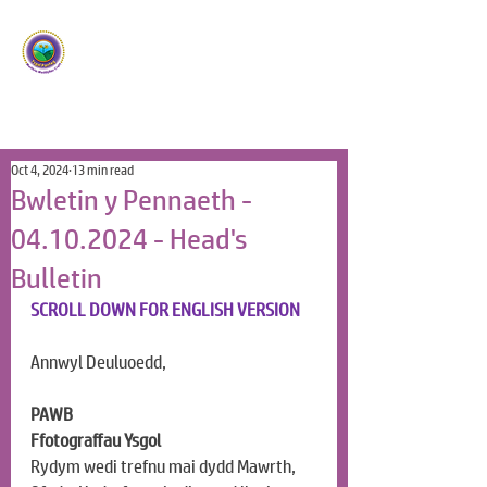
Ysgol Panteg
Meithrin Meddyliau Craff
/
Nurturing Sharp Minds
Oct 4, 2024
13 min read
Bwletin y Pennaeth -
04.10.2024 - Head's
Bulletin
SCROLL DOWN FOR ENGLISH VERSION
Annwyl Deuluoedd, 
PAWB
Ffotograffau Ysgol
Rydym wedi trefnu mai dydd Mawrth, 