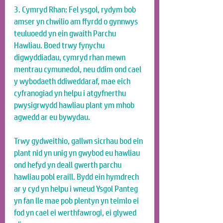
3. Cymryd Rhan: Fel ysgol, rydym bob 
amser yn chwilio am ffyrdd o gynnwys 
teuluoedd yn ein gwaith Parchu 
Hawliau. Boed trwy fynychu 
digwyddiadau, cymryd rhan mewn 
mentrau cymunedol, neu ddim ond cael 
y wybodaeth ddiweddaraf, mae eich 
cyfranogiad yn helpu i atgyfnerthu 
pwysigrwydd hawliau plant ym mhob 
agwedd ar eu bywydau.
Trwy gydweithio, gallwn sicrhau bod ein 
plant nid yn unig yn gwybod eu hawliau 
ond hefyd yn deall gwerth parchu 
hawliau pobl eraill. Bydd ein hymdrech 
ar y cyd yn helpu i wneud Ysgol Panteg 
yn fan lle mae pob plentyn yn teimlo ei 
fod yn cael ei werthfawrogi, ei glywed 