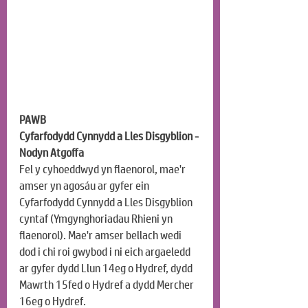
PAWB
Cyfarfodydd Cynnydd a Lles Disgyblion - 
Nodyn Atgoffa
Fel y cyhoeddwyd yn flaenorol, mae'r 
amser yn agosáu ar gyfer ein 
Cyfarfodydd Cynnydd a Lles Disgyblion 
cyntaf (Ymgynghoriadau Rhieni yn 
flaenorol). Mae'r amser bellach wedi 
dod i chi roi gwybod i ni eich argaeledd 
ar gyfer dydd Llun 14eg o Hydref, dydd 
Mawrth 15fed o Hydref a dydd Mercher 
16eg o Hydref.