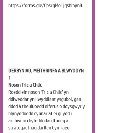
https://forms.gle/CpsrgMo1jqshipyn8
.
DERBYNIAD, MEITHRINFA A BLWYDDYN 
1
Noson Tric a Chlic
Roedd ein noson ‘Tric a Chlic’ yn 
ddiweddar yn llwyddiant ysgubol, gan 
ddod â theuluoedd niferus o ddysgwyr y 
blynyddoedd cynnar at ei gilydd i 
archwilio rhyfeddodau ffoneg a 
strategaethau darllen Cymraeg. 