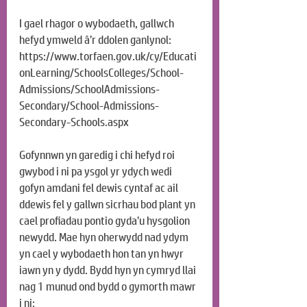
I gael rhagor o wybodaeth, gallwch 
hefyd ymweld â’r ddolen ganlynol: 
https://www.torfaen.gov.uk/cy/Educati
onLearning/SchoolsColleges/School-
Admissions/SchoolAdmissions-
Secondary/School-Admissions-
Secondary-Schools.aspx
Gofynnwn yn garedig i chi hefyd roi 
gwybod i ni pa ysgol yr ydych wedi 
gofyn amdani fel dewis cyntaf ac ail 
ddewis fel y gallwn sicrhau bod plant yn 
cael profiadau pontio gyda’u hysgolion 
newydd. Mae hyn oherwydd nad ydym 
yn cael y wybodaeth hon tan yn hwyr 
iawn yn y dydd. Bydd hyn yn cymryd llai 
nag 1 munud ond bydd o gymorth mawr 
i ni: 