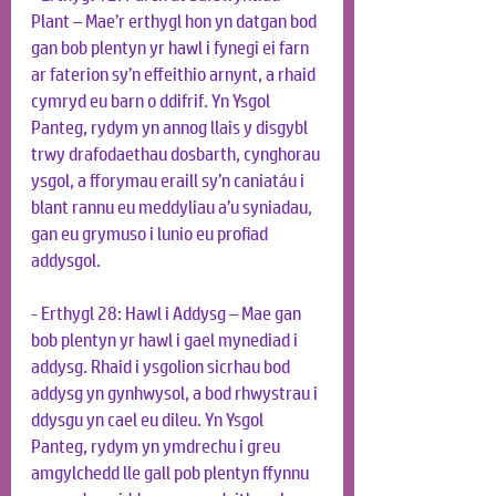
Plant – Mae’r erthygl hon yn datgan bod 
gan bob plentyn yr hawl i fynegi ei farn 
ar faterion sy’n effeithio arnynt, a rhaid 
cymryd eu barn o ddifrif. Yn Ysgol 
Panteg, rydym yn annog llais y disgybl 
trwy drafodaethau dosbarth, cynghorau 
ysgol, a fforymau eraill sy’n caniatáu i 
blant rannu eu meddyliau a’u syniadau, 
gan eu grymuso i lunio eu profiad 
addysgol.
- Erthygl 28: Hawl i Addysg – Mae gan 
bob plentyn yr hawl i gael mynediad i 
addysg. Rhaid i ysgolion sicrhau bod 
addysg yn gynhwysol, a bod rhwystrau i 
ddysgu yn cael eu dileu. Yn Ysgol 
Panteg, rydym yn ymdrechu i greu 
amgylchedd lle gall pob plentyn ffynnu 