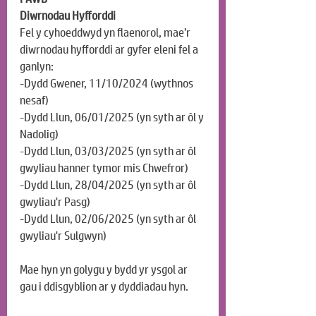
Diwrnodau Hyfforddi
Fel y cyhoeddwyd yn flaenorol, mae’r 
diwrnodau hyfforddi ar gyfer eleni fel a 
ganlyn:
-Dydd Gwener, 11/10/2024 (wythnos 
nesaf)
-Dydd Llun, 06/01/2025 (yn syth ar ôl y 
Nadolig)
-Dydd Llun, 03/03/2025 (yn syth ar ôl 
gwyliau hanner tymor mis Chwefror)
-Dydd Llun, 28/04/2025 (yn syth ar ôl 
gwyliau'r Pasg)
-Dydd Llun, 02/06/2025 (yn syth ar ôl 
gwyliau'r Sulgwyn)
Mae hyn yn golygu y bydd yr ysgol ar 
gau i ddisgyblion ar y dyddiadau hyn.