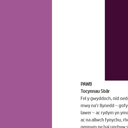
PAWB
Tocynnau Sbâr
Fel y gwyddoch, nid oed
mwy na’r llynedd – gof
lawer – ac rydym yn ym
ac na allwch fynychu, r
gennym pe bai unrhyw 