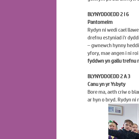
BLYNYDDOEDD 2 I 6
Pantomeim
Rydyn ni wedi cael llaw
drefnu estyniad i'r dyd
– gwnewch hynny heddiw.
yfory, mae angen i ni roi 
fyddwn yn gallu trefnu 
BLYNYDDOEDD 2 A 3
Canu yn yr Ysbyty
Bore ma, aeth criw o bla
ar hyn o bryd. Rydyn ni