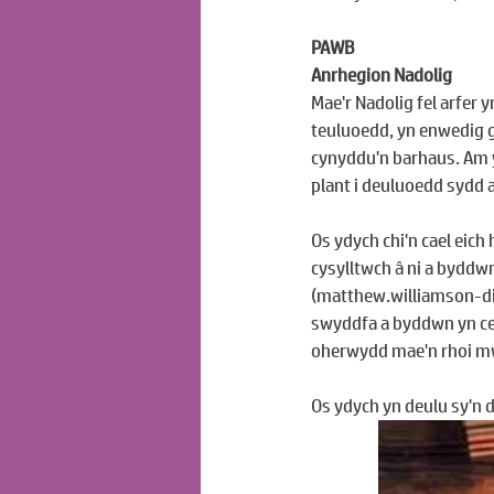
PAWB
Anrhegion Nadolig
Mae'r Nadolig fel arfer 
teuluoedd, yn enwedig 
cynyddu'n barhaus. Am 
plant i deuluoedd sydd 
Os ydych chi'n cael eich
cysylltwch â ni a byddwn
(
matthew.williamson-d
swyddfa a byddwn yn cefn
oherwydd mae'n rhoi mw
Os ydych yn deulu sy'n d