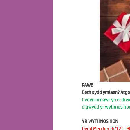
PAWB
Beth sydd ymlaen? Atgo
Rydyn ni nawr yn ei drw
digwydd yr wythnos hon
YR WYTHNOS HON
Dydd Mercher (6/12) - 