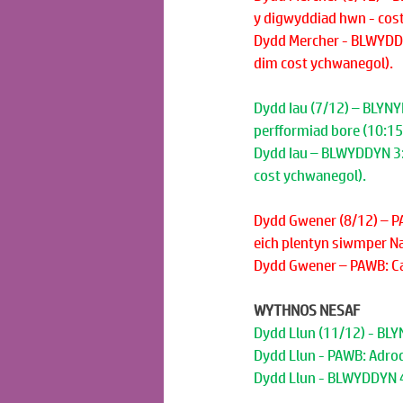
y digwyddiad hwn - costa
Dydd Mercher - BLWYDDYN 
dim cost ychwanegol).
Dydd Iau (7/12) – BLYN
perfformiad bore (10:1
Dydd Iau – BLWYDDYN 3: P
cost ychwanegol).
Dydd Gwener (8/12) – PA
eich plentyn siwmper Na
Dydd Gwener – PAWB: Car
WYTHNOS NESAF
Dydd Llun (11/12) - BL
Dydd Llun - PAWB: Adrod
Dydd Llun - BLWYDDYN 4: