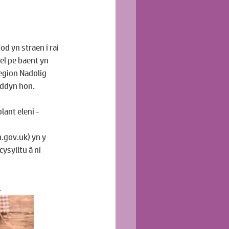
d yn straen i rai 
l pe baent yn 
gion Nadolig 
yddyn hon.
ant eleni - 
.gov.uk
) yn y 
ysylltu â ni 
.