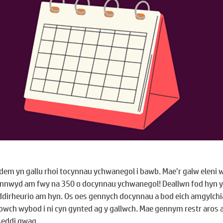
dem yn gallu rhoi tocynnau ychwanegol i bawb. Mae’r galw eleni we
ynnwyd am fwy na 350 o docynnau ychwanegol! Deallwn fod hyn yn
ddirheurio am hyn. Os oes gennych docynnau a bod eich amgylchi
howch wybod i ni cyn gynted ag y gallwch. Mae gennym restr aros a
seddi gwag.