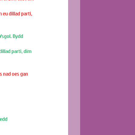
eu dillad parti, 
Ysgol. Bydd 
illad parti, dim 
s nad oes gan 
oedd