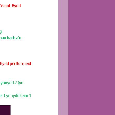
Ysgol. Bydd 
g
au bach a'u 
 Bydd perfformiad 
ynnydd 2 (yn 
fer Cynnydd Cam 1 