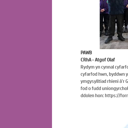
PAWB
CRhA - Atgof Olaf
Rydym yn cynnal cyfarfo
cyfarfod hwn, byddwn yn
ymgysylltiad rhieni â’r
fod o fudd uniongyrchol
ddolen hon: 
https://fo