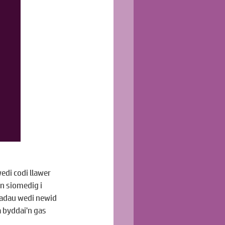
di codi llawer 
 siomedig i 
adau wedi newid 
 byddai'n gas 