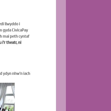
i llwyddo i 
m gyda CivicaPay 
h mai peth cyntaf 
i'r theatr, ni 
ad ydyn nhw'n iach 