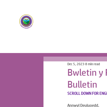
Ysgol Panteg
Meithrin Meddyliau Craff /
Nurturing Sharp Mind
Dec 5, 2023
8 min read
Bwletin y
Bulletin
SCROLL DOWN FOR ENG
Annwyl Deuluoedd,