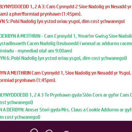
BLYNYDDOEDD 1, 2 A 3: Cam Cynnydd 2 Sioe Nadolig yn Neuadd yr 
5am) a pherfformiad prynhawn (1:45pm).
 5: Pobi Nadolig (yn ystod oriau ysgol, dim cost ychwanegol
 DERBYN A MEITHRIN - Cam Cynnydd 1, Ymarfer Gwisg Sioe Nadoli
stadleuaeth Cacen Nadolig (teuluoedd i wneud ac addurno cacenn
beirniadu - mynediad olaf am 9:00am)
 6: Pobi Nadolig (yn ystod oriau ysgol, dim cost ychwanegol)
BYN A MEITHRIN Cam Cynnydd 1, Sioe Nadolig yn Neuadd yr Ysgol.
formiad prynhawn (1:45pm).
BLYNYDDOEDD 1, 2 A 3 Te Prynhawn gyda Siôn Corn ar gyfer Cam C
cost ychwanegol)
 A DERBYN: Amser Stori gyda Mrs. Claus a Cookie Addurno ar gy
dim cost ychwanegol)