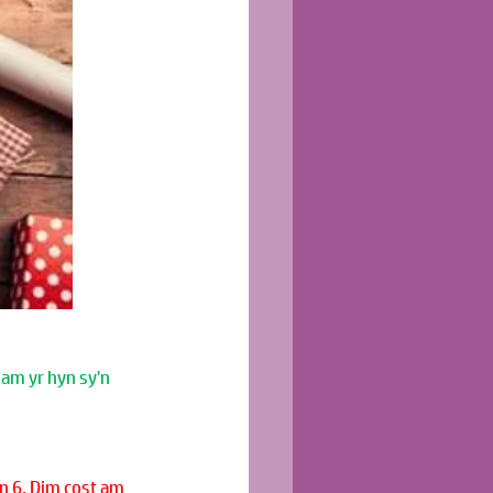
am yr hyn sy'n 
 6. Dim cost am 