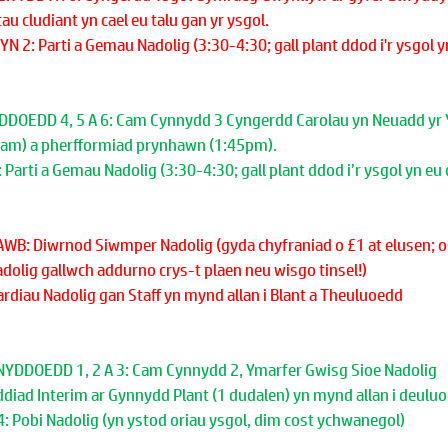
u cludiant yn cael eu talu gan yr ysgol.
2: Parti a Gemau Nadolig (3:30-4:30; gall plant ddod i'r ysgol yn 
YDDOEDD 4, 5 A 6: Cam Cynnydd 3 Cyngerdd Carolau yn Neuadd yr 
5am) a pherfformiad prynhawn (1:45pm). 
arti a Gemau Nadolig (3:30-4:30; gall plant ddod i’r ysgol yn eu d
WB: Diwrnod Siwmper Nadolig (gyda chyfraniad o £1 at elusen; o
dolig gallwch addurno crys-t plaen neu wisgo tinsel!)
diau Nadolig gan Staff yn mynd allan i Blant a Theuluoedd
YNYDDOEDD 1, 2 A 3: Cam Cynnydd 2, Ymarfer Gwisg Sioe Nadolig
diad Interim ar Gynnydd Plant (1 dudalen) yn mynd allan i deulu
 Pobi Nadolig (yn ystod oriau ysgol, dim cost ychwanegol)