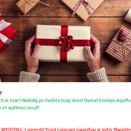
f
ch ac mae'r Nadolig yn rhuthro tuag atom! Dyma'ch nodyn atgoffa 
 a'r wythnos nesaf!
BLWYDDYN 6: Cyngerdd Ysgol Gymraeg Gwynllyw ar gyfer Blwyddyn