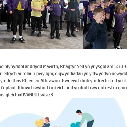
d blynyddol ar ddydd Mawrth, Rhagfyr 5ed yn yr ysgol am 5:30-6:
 edrych ar rolau’r pwyllgor, digwyddiadau yn y flwyddyn newydd
 Gymdeithas Rhieni ac Athrawon. Gwnewch bob ymdrech i fod yn rh
 i'r plant. Rhowch wybod i mi eich bod yn dod trwy gofrestru gan 
rms.gle/rtnxUVVNPUTsvtaz8