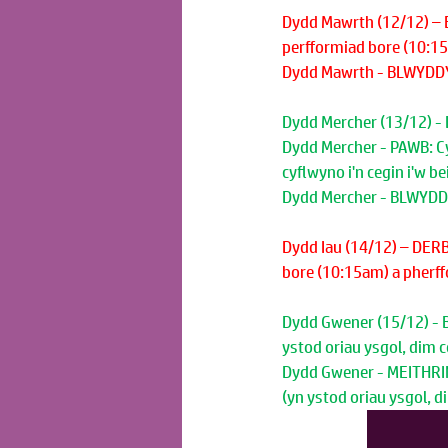
Dydd Mawrth (12/12) – 
perfformiad bore (10:1
Dydd Mawrth - BLWYDDYN
Dydd Mercher (13/12) -
Dydd Mercher - PAWB: Cy
cyflwyno i'n cegin i'w 
Dydd Mercher - BLWYDDYN
Dydd Iau (14/12) – DER
bore (10:15am) a pherf
Dydd Gwener (15/12) - 
ystod oriau ysgol, dim 
Dydd Gwener - MEITHRIN
(yn ystod oriau ysgol, 