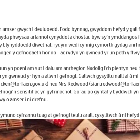
yn amser gwych i deuluoedd. Fodd bynnag, gwyddom hefyd y gall fo
gyda phwysau ariannol cynyddol a chostau byw sy'n ymddangos fe
y blynyddoedd diwethaf, rydym wedi cynnig cymorth gydag anrhe
angen y gefnogaeth honno - ac rydyn yn gwneud yr un peth y flw
 hun yn poeni am sut i dalu am anrhegion Nadolig i'ch plentyn neu bl
 yn gwneud yr hyn a allwn i gefnogi. Gallwch gysylltu naill ai â mi 
icken@torfaen.gov.uk
) neu Mrs Redwood (
sian.redwood@torfaen
ogi’n sensitif ac yn gyfrinachol. Gorau po gyntaf y byddwch yn c
y o amser i ni drefnu.
ymuno cyfrannu tuag at gefnogi teulu arall, cysylltwch â ni hefyd