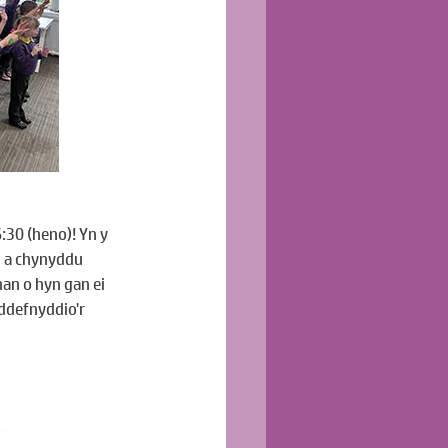
30 (heno)! Yn y 
 a chynyddu 
an o hyn gan ei 
ddefnyddio'r 