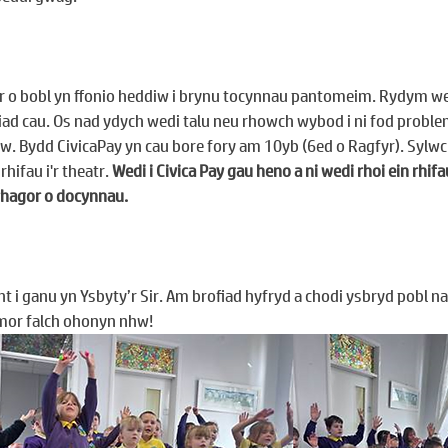
er o bobl yn ffonio heddiw i brynu tocynnau pantomeim. Rydym wed
diad cau. Os nad ydych wedi talu neu rhowch wybod i ni fod proble
 Bydd CivicaPay yn cau bore fory am 10yb (6ed o Ragfyr). Sylwc
rhifau i'r theatr. 
Wedi i Civica Pay gau heno a ni wedi rhoi ein rhifau 
rhagor o docynnau.
nt i ganu yn Ysbyty’r Sir. Am brofiad hyfryd a chodi ysbryd pobl n
 mor falch ohonyn nhw!