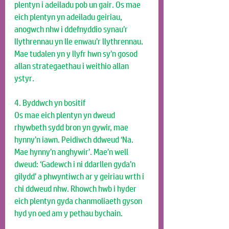
plentyn i adeiladu pob un gair. Os mae 
eich plentyn yn adeiladu geiriau, 
anogwch nhw i ddefnyddio synau’r 
llythrennau yn lle enwau’r llythrennau. 
Mae tudalen yn y llyfr hwn sy’n gosod 
allan strategaethau i weithio allan 
ystyr.
4. Byddwch yn bositif
Os mae eich plentyn yn dweud 
rhywbeth sydd bron yn gywir, mae 
hynny’n iawn. Peidiwch ddweud ‘Na. 
Mae hynny’n anghywir’. Mae’n well 
dweud: ‘Gadewch i ni ddarllen gyda’n 
gilydd’ a phwyntiwch ar y geiriau wrth i 
chi ddweud nhw. Rhowch hwb i hyder 
eich plentyn gyda chanmoliaeth gyson 
hyd yn oed am y pethau bychain. 