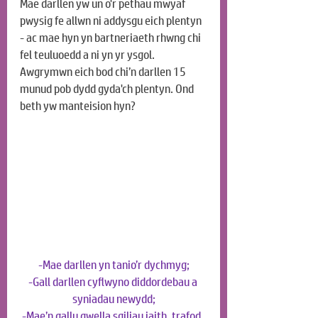
Mae darllen yw un o'r pethau mwyaf 
pwysig fe allwn ni addysgu eich plentyn 
- ac mae hyn yn bartneriaeth rhwng chi 
fel teuluoedd a ni yn yr ysgol. 
Awgrymwn eich bod chi’n darllen 15 
munud pob dydd gyda'ch plentyn. Ond 
beth yw manteision hyn?
-Mae darllen yn tanio’r dychmyg;
-Gall darllen cyflwyno diddordebau a 
syniadau newydd;
-Mae’n gallu gwella sgiliau iaith, trafod, 