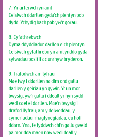
7. Ymarferwch yn aml
Ceisiwch ddarllen gyda’ch plentyn pob 
dydd. Ychydig bach pob yw’r gorau. 
8. Cyfathrebwch
Dyma ddyddiadur darllen eich plentyn. 
Ceisiwch gyfathrebu yn aml ynddo gyda 
sylwadau positif ac unrhyw bryderon. 
9. Trafodwch am lyfrau
Mae fwy i ddarllen na dim ond gallu 
darllen y geiriau yn gywir. Yr un mor 
bwysig, yw’r gallu i ddeall yr hyn sydd 
wedi cael ei darllen. Mae’n bwysig i 
drafod llyfrau; am y delweddau, y 
cymeriadau, rhagfynegiadau, eu hoff 
ddarn. Yna, fe fyddwch chi’n gallu gweld 
pa mor dda maen nhw wedi deall y 