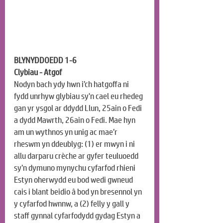
BLYNYDDOEDD 1-6
Clybiau - Atgof
Nodyn bach ydy hwn i’ch hatgoffa ni 
fydd unrhyw glybiau sy'n cael eu rhedeg 
gan yr ysgol ar ddydd Llun, 25ain o Fedi 
a dydd Mawrth, 26ain o Fedi. Mae hyn 
am un wythnos yn unig ac mae’r 
rheswm yn ddeublyg: (1) er mwyn i ni 
allu darparu crèche ar gyfer teuluoedd 
sy’n dymuno mynychu cyfarfod rhieni 
Estyn oherwydd eu bod wedi gwneud 
cais i blant beidio â bod yn bresennol yn 
y cyfarfod hwnnw, a (2) felly y gall y 
staff gynnal cyfarfodydd gydag Estyn a 