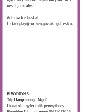
oes digon o alw.
Anfonwch e-bost at 
torfaenplay@torfaen.gov.uk
 i gofrestru.
BLWYDDYN 5
Trip Llangrannog - Atgof
I baratoi ar gyfer taith penwythnos 
Blwyddyn 5 i Langrannog (06/10/2023-