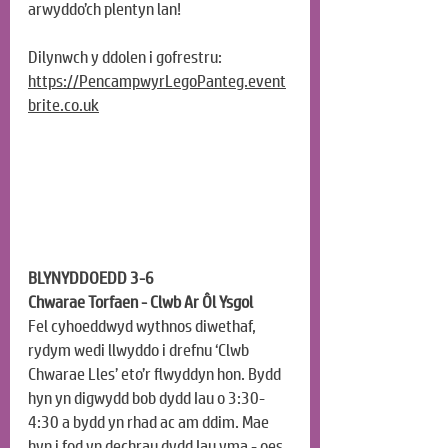
arwyddo’ch plentyn lan!
Dilynwch y ddolen i gofrestru:
https://PencampwyrLegoPanteg.event
brite.co.uk
BLYNYDDOEDD 3-6
Chwarae Torfaen - Clwb Ar Ôl Ysgol
Fel cyhoeddwyd wythnos diwethaf, 
rydym wedi llwyddo i drefnu ‘Clwb 
Chwarae Lles’ eto’r flwyddyn hon. Bydd 
hyn yn digwydd bob dydd Iau o 3:30-
4:30 a bydd yn rhad ac am ddim. Mae 
hyn i fod yn dechrau dydd Iau yma - oes 