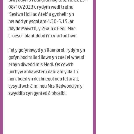
08/10/2023), rydym wedi trefnu 
‘Sesiwn Holi ac Ateb’ a gynhelir yn 
neuadd yr ysgol am 4:30-5:15. ar 
ddydd Mawrth, y 26ain o Fedi. Mae 
croeso i blant ddod i'r cyfarfod hwn.
Fel y gofynnwyd yn flaenorol, rydym yn 
gofyn bod taliad llawn yn cael ei wneud 
erbyn diwedd mis Medi. Os cewch 
unrhyw anhawster i dalu am y daith 
hon, boed yn dechnegol neu fel arall, 
cysylltwch â mi neu Mrs Redwood yn y 
swyddfa cyn gynted â phosibl.