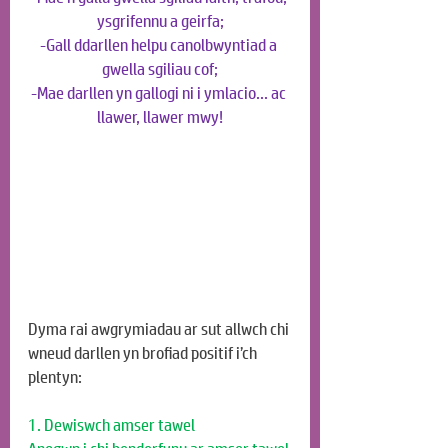
ysgrifennu a geirfa;
-Gall ddarllen helpu canolbwyntiad a 
gwella sgiliau cof;
-Mae darllen yn gallogi ni i ymlacio... ac 
llawer, llawer mwy!
Dyma rai awgrymiadau ar sut allwch chi 
wneud darllen yn brofiad positif i’ch 
plentyn:
1. Dewiswch amser tawel