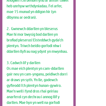
Anogwn i chi benderfynu ar amser tawel 
heb unrhyw wrthdyniadau. Fel arfer, 
mae 15 munud yn ddigon hir (yn 
dibynnu ar oedran).
2.  Gwnewch ddarllen yn bleserus
Mae hi mor bwysig bod darllen yn 
brofiad pleserus! Eisteddwch gyda’ch 
plentyn. Trïwch beidio gorfodi nhw i 
ddarllen llyfrau nag ydynt yn mwynhau. 
3. Cadwch lif y darllen
Os mae eich plentyn yn cam-ddarllen 
gair neu yn cam-ynganu, peidiwch dorri 
ar draws yn syth. Yn lle, gadewch 
gyfleodd i’ch plentyn hunan-gywiro. 
Mae’n well i fynd dros rhai geiriau 
anarferol cyn dechrau i annog llif y 
darllen. Mae hyn yn well na gorfodi 