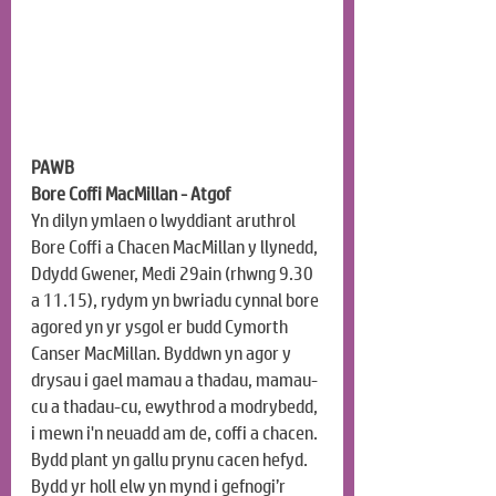
PAWB
Bore Coffi MacMillan - Atgof
Yn dilyn ymlaen o lwyddiant aruthrol 
Bore Coffi a Chacen MacMillan y llynedd, 
Ddydd Gwener, Medi 29ain (rhwng 9.30 
a 11.15), rydym yn bwriadu cynnal bore 
agored yn yr ysgol er budd Cymorth 
Canser MacMillan. Byddwn yn agor y 
drysau i gael mamau a thadau, mamau-
cu a thadau-cu, ewythrod a modrybedd, 
i mewn i'n neuadd am de, coffi a chacen. 
Bydd plant yn gallu prynu cacen hefyd. 
Bydd yr holl elw yn mynd i gefnogi’r 