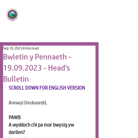
Ysgol Panteg
Meithrin Meddyliau Craff
/
Nurturing Sharp Minds
Sep 19, 2023
8 min read
Bwletin y Pennaeth -
19.09.2023 - Head's
Bulletin
SCROLL DOWN FOR ENGLISH VERSION
Annwyl Deuluoedd,
PAWB
A wyddoch chi pa mor bwysig yw 
darllen?