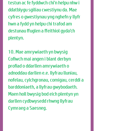
testun ac fe fyddwch chi’n helpu nhw i 
ddatblygu sgiliau cwestiynu da. Mae 
cyfres o gwestiynau yng nghefn y llyfr 
hwn a fydd yn helpu chi trafod am 
destunau ffuglen a ffeithiol gyda’ch 
plentyn.
10. Mae amrywiaeth yn bwysig
Cofiwch mai angen i blant derbyn 
profiad o ddarllen amrywiaeth o 
adnoddau darllen e.e. llyfrau lluniau, 
nofelau, cylchgronau, comigau, cerddi a 
barddoniaeth, a llyfrau gwybodaeth. 
Maen holl bwysig bod eich plentyn yn 
darllen cydbwysedd rhwng llyfrau 
Cymraeg a Saesneg.