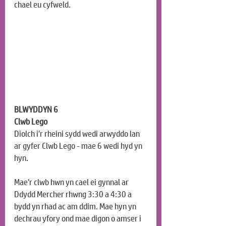
chael eu cyfweld.
BLWYDDYN 6
Clwb Lego
Diolch i’r rheini sydd wedi arwyddo lan 
ar gyfer Clwb Lego - mae 6 wedi hyd yn 
hyn. 
Mae’r clwb hwn yn cael ei gynnal ar 
Ddydd Mercher rhwng 3:30 a 4:30 a 
bydd yn rhad ac am ddim. Mae hyn yn 
dechrau yfory ond mae digon o amser i 