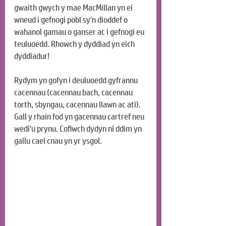
gwaith gwych y mae MacMillan yn ei 
wneud i gefnogi pobl sy’n dioddef o 
wahanol gamau o ganser ac i gefnogi eu 
teuluoedd. Rhowch y dyddiad yn eich 
dyddiadur! 
Rydym yn gofyn i deuluoedd gyfrannu 
cacennau (cacennau bach, cacennau 
torth, sbyngau, cacennau llawn ac ati). 
Gall y rhain fod yn gacennau cartref neu 
wedi'u prynu. Cofiwch dydyn ni ddim yn 
gallu cael cnau yn yr ysgol. 