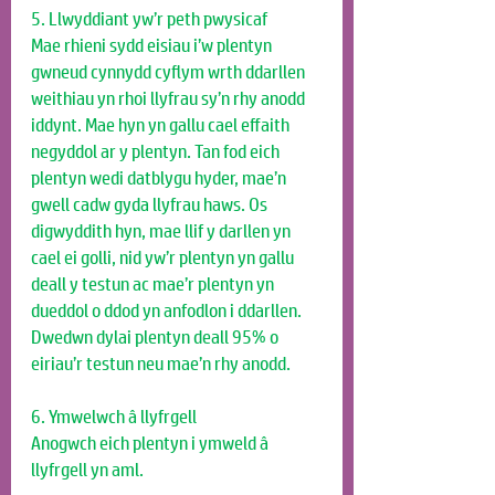
5. Llwyddiant yw’r peth pwysicaf
Mae rhieni sydd eisiau i’w plentyn 
gwneud cynnydd cyflym wrth ddarllen 
weithiau yn rhoi llyfrau sy’n rhy anodd 
iddynt. Mae hyn yn gallu cael effaith 
negyddol ar y plentyn. Tan fod eich 
plentyn wedi datblygu hyder, mae’n 
gwell cadw gyda llyfrau haws. Os 
digwyddith hyn, mae llif y darllen yn 
cael ei golli, nid yw’r plentyn yn gallu 
deall y testun ac mae’r plentyn yn 
dueddol o ddod yn anfodlon i ddarllen. 
Dwedwn dylai plentyn deall 95% o 
eiriau’r testun neu mae’n rhy anodd.
6. Ymwelwch â llyfrgell
Anogwch eich plentyn i ymweld â 
llyfrgell yn aml.