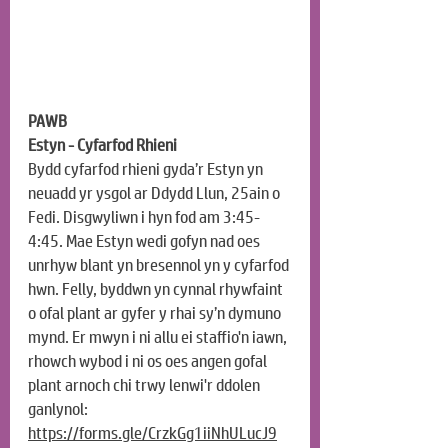
PAWB
Estyn - Cyfarfod Rhieni
Bydd cyfarfod rhieni gyda’r Estyn yn 
neuadd yr ysgol ar Ddydd Llun, 25ain o 
Fedi. Disgwyliwn i hyn fod am 3:45-
4:45. Mae Estyn wedi gofyn nad oes 
unrhyw blant yn bresennol yn y cyfarfod 
hwn. Felly, byddwn yn cynnal rhywfaint 
o ofal plant ar gyfer y rhai sy’n dymuno 
mynd. Er mwyn i ni allu ei staffio'n iawn, 
rhowch wybod i ni os oes angen gofal 
plant arnoch chi trwy lenwi'r ddolen 
ganlynol:
https://forms.gle/CrzkGg1iiNhULucJ9