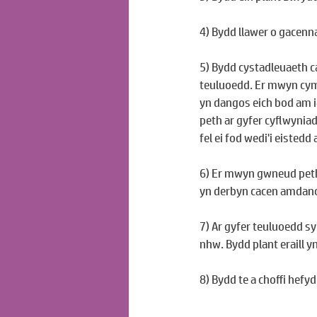
4) Bydd llawer o gacenn
5) Bydd cystadleuaeth ca
teuluoedd. Er mwyn cymr
yn dangos eich bod am id
peth ar gyfer cyflwyniad!
fel ei fod wedi'i eistedd 
6) Er mwyn gwneud petha
yn derbyn cacen amdan
7) Ar gyfer teuluoedd s
nhw. Bydd plant eraill y
8) Bydd te a choffi hefyd