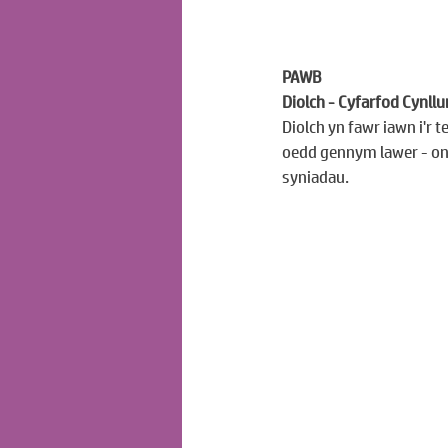
PAWB
Diolch - Cyfarfod Cynll
Diolch yn fawr iawn i'r 
oedd gennym lawer - ond,
syniadau.