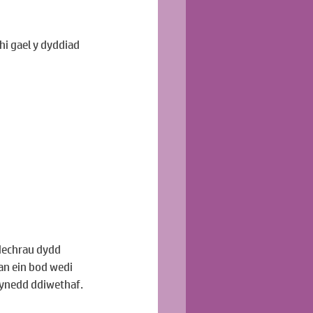
i gael y dyddiad 
dechrau dydd 
an ein bod wedi 
lynedd ddiwethaf.