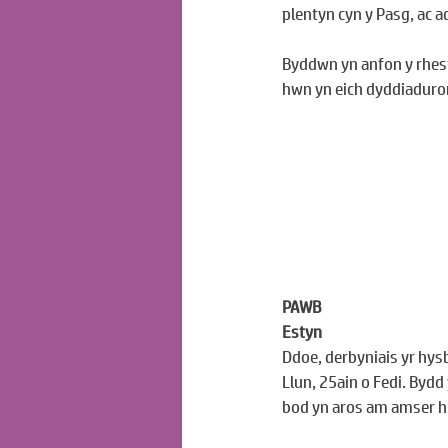
plentyn cyn y Pasg, ac 
Byddwn yn anfon y rhest
hwn yn eich dyddiaduro
PAWB
Estyn
Ddoe, derbyniais yr hys
Llun, 25ain o Fedi. Byd
bod yn aros am amser h