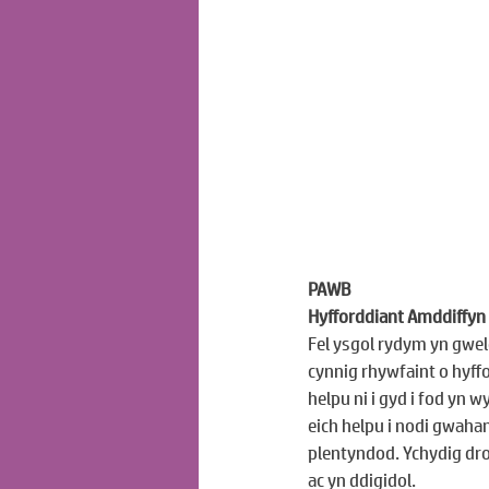
PAWB
Hyfforddiant Amddiffyn 
Fel ysgol rydym yn gweld
cynnig rhywfaint o hyff
helpu ni i gyd i fod yn 
eich helpu i nodi gwaha
plentyndod. Ychydig dro
ac yn ddigidol.