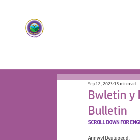
Ysgol Panteg
Meithrin Meddyliau Craff /
Nurturing Sharp Mind
Sep 12, 2023
15 min read
Bwletin y
Bulletin
SCROLL DOWN FOR ENG
Annwyl Deuluoedd,