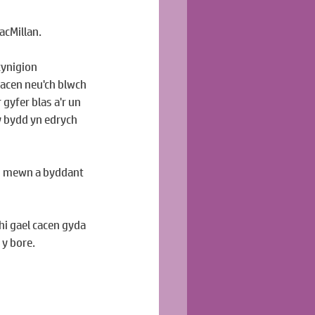
acMillan.
cynigion 
acen neu'ch blwch 
gyfer blas a'r un 
 y bydd yn edrych 
i mewn a byddant 
i gael cacen gyda 
 y bore.