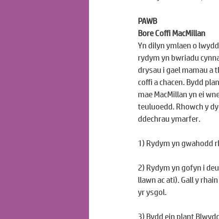
PAWB
Bore Coffi MacMillan
Yn dilyn ymlaen o lwyddi
rydym yn bwriadu cynnal
drysau i gael mamau a 
coffi a chacen. Bydd pla
mae MacMillan yn ei wne
teuluoedd. Rhowch y dydd
ddechrau ymarfer.
1) Rydym yn gwahodd rhi
2) Rydym yn gofyn i de
llawn ac ati). Gall y rha
yr ysgol. 
3) Bydd ein plant Blwy