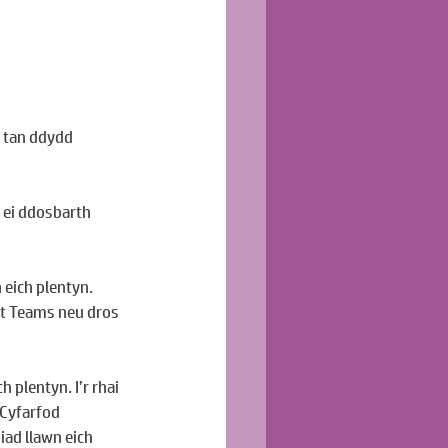
 tan ddydd 
 ei ddosbarth 
eich plentyn. 
ft Teams neu dros 
plentyn. I’r rhai 
Cyfarfod 
ad llawn eich 