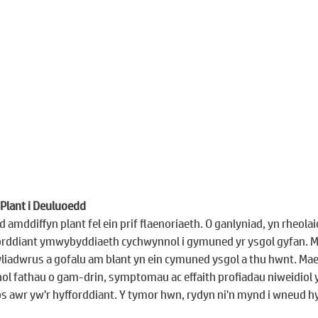
Plant i Deuluoedd
 amddiffyn plant fel ein prif flaenoriaeth. O ganlyniad, yn rheola
orddiant ymwybyddiaeth cychwynnol i gymuned yr ysgol gyfan. Ma
wyliadwrus a gofalu am blant yn ein cymuned ysgol a thu hwnt. Mae
nol fathau o gam-drin, symptomau ac effaith profiadau niweidiol 
s awr yw'r hyfforddiant. Y tymor hwn, rydyn ni'n mynd i wneud 