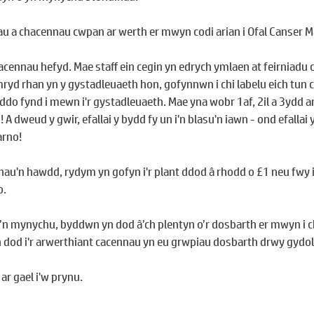
au a chacennau cwpan ar werth er mwyn codi arian i Ofal Canser M
cennau hefyd. Mae staff ein cegin yn edrych ymlaen at feirniadu 
yd rhan yn y gystadleuaeth hon, gofynnwn i chi labelu eich tun c
do fynd i mewn i'r gystadleuaeth. Mae yna wobr 1af, 2il a 3ydd ar 
 A dweud y gwir, efallai y bydd fy un i'n blasu'n iawn - ond efallai
arno!
u'n hawdd, rydym yn gofyn i'r plant ddod â rhodd o £1 neu fwy 
o.
y’n mynychu, byddwn yn dod â’ch plentyn o’r dosbarth er mwyn i ch
n dod i'r arwerthiant cacennau yn eu grwpiau dosbarth drwy gydol
 ar gael i'w prynu.