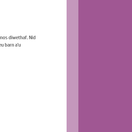
hnos diwethaf. Nid 
u barn a'u 