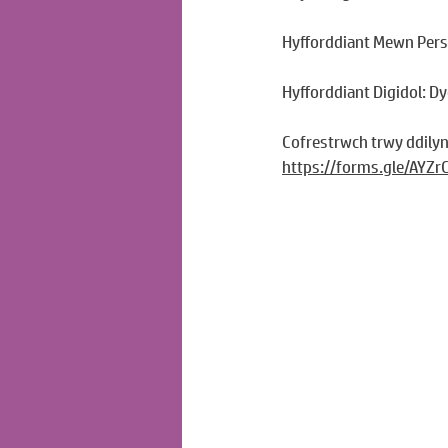
Hyfforddiant Mewn Perso
Hyfforddiant Digidol: D
Cofrestrwch trwy ddilyn
https://forms.gle/AY