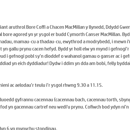
ant aruthrol Bore Coffi a Chacen MacMillan y llynedd, Ddydd Gwen
 bore agored yn yr ysgol er budd Cymorth Canser MacMillan. Byd
thadau, mamau-cu a thadau-cu, ewythrod a modrybedd, i mewn i'
nt yn gallu prynu cacen hefyd. Bydd yr holl elw yn mynd i gefnogi’
ud i gefnogi pobl sy’n dioddef o wahanol gamau o ganser ac i gef
iad yn eich dyddiadur! Dydw i ddim yn dda am bobi, felly byddai'
eni ac aelodau’r teulu i’r ysgol rhwng 9.30 a 11.15.
uluoedd gyfrannu cacennau (cacennau bach, cacennau torth, sbyn
in fod yn gacennau cartref neu wedi'u prynu. Cofiwch bod ydyn ni’n 
ddyn 6 yn mynychu stondinau.