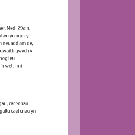
er, Medi 29ain, 
dwn yn agor y 
n neuadd am de, 
r gwaith gwych y 
nogi eu 
n well i mi 
gau, cacennau 
gallu cael cnau yn 