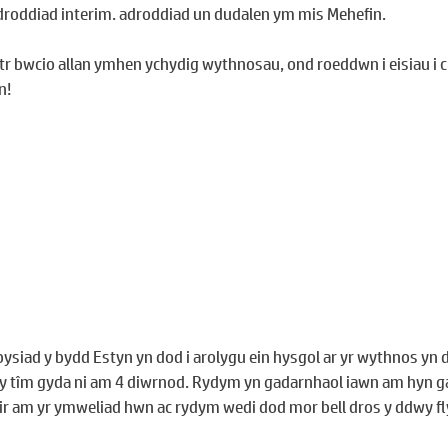
adroddiad interim. adroddiad un dudalen ym mis Mehefin.
r bwcio allan ymhen ychydig wythnosau, ond roeddwn i eisiau i ch
n!
bysiad y bydd Estyn yn dod i arolygu ein hysgol ar yr wythnos yn 
d y tîm gyda ni am 4 diwrnod. Rydym yn gadarnhaol iawn am hyn g
ir am yr ymweliad hwn ac rydym wedi dod mor bell dros y ddwy f