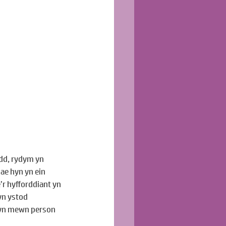
idd, rydym yn 
e hyn yn ein 
’r hyfforddiant yn 
yn ystod 
hyn mewn person 