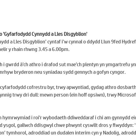
 'Gyfarfodydd Cynnydd a Lles Disgyblion'
ydd a Lles Disgyblion’ cyntaf i’w cynnal o ddydd Llun 9fed Hydref
elir y rhain rhwng 3.45 a 6.00pm.
 i gwrdd â’ch athro i drafod sut mae’ch plentyn yn ymgartrefu yn
nrhyw bryderon neu syniadau sydd gennych a gofyn cyngor.
 cyfarfodydd cofrestru byr, trwy apwyntiad, gydag athro dosbarth 
cynnig trwy dri dull: mewn person (ein hoff opsiwn), trwy Microso
n hymrwymiad i roi'r wybodaeth ddiweddaraf i chi am gynnydd eich 
 ysgol, gallwch ddisgwyl chwe phwynt cyswllt dros y flwyddyn: ‘
on’ tymhorol, adroddiad un dudalen interim cyn y Nadolig, adroddi