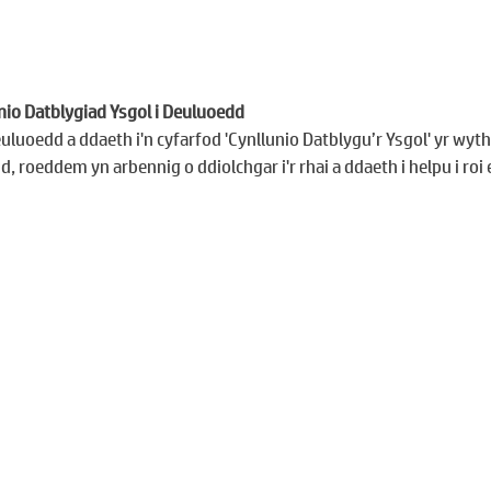
unio Datblygiad Ysgol i Deuluoedd
teuluoedd a ddaeth i'n cyfarfod 'Cynllunio Datblygu’r Ysgol' yr wyt
 roeddem yn arbennig o ddiolchgar i'r rhai a ddaeth i helpu i roi e