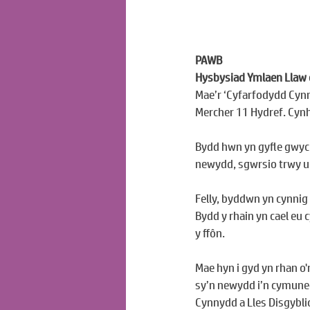
PAWB
Hysbysiad Ymlaen Llaw o
Mae’r ‘Cyfarfodydd Cynn
Mercher 11 Hydref. Cynh
Bydd hwn yn gyfle gwych
newydd, sgwrsio trwy u
Felly, byddwn yn cynnig
Bydd y rhain yn cael eu 
y ffôn.
Mae hyn i gyd yn rhan o'
sy’n newydd i’n cymuned
Cynnydd a Lles Disgybli