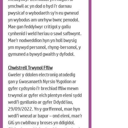
ymchwil ac yn dod o hyd i'r darnau 
pwysicaf o wybodaeth sy'n eu gwneud 
yn wybodus am unrhyw bwnc penodol. 
Mae gan feddylwyr critigol y gallu 
cynhenid ​​​​i weld heriau o sawl safbwynt. 
Mae’r nodweddion hyn yn holl bwysig 
ym mywyd personol, rhyng-bersonol, y 
gymuned a bywyd gwaith y dyfodol.
Chwistrell Trwynol Ffliw
Gweler y ddolen electronig atodedig 
gan y Gwasanaeth Nyrsio Ysgolion ar 
gyfer cydsynio i’r brechiad ffliw mewn 
trwynol ar gyfer eich plentyn eleni sydd 
wedi’i gynllunio ar gyfer Ddydd Iau, 
29/09/2022. Yn y gorffennol, mae hyn 
wedi’i wneud ar bapur – ond eleni, mae’r 
GIG yn cwblhau y broses yn ddigidol. 