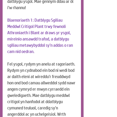
datblygu ysgol. Mae gennym ddau ar ôl 
i'w rhannu!
Blaenoriaeth 1: Datblygu Sgiliau 
Meddwl Critigol Plant trwy fewnoli 
Athroniaeth i Blant ar draws yr ysgol, 
mireinio ansawdd trafod, a datblygu 
sgiliau metawybyddol sy’n addas o ran 
cam nid oedran.
Fel ysgol, rydym yn anelu at ragoriaeth. 
Rydym yn cydnabod ein bod ni wedi bod 
ar daith eleni at wireddu’r freuddwyd 
hon ond bod camau allweddol sydd nawr 
angen cymryd er mwyn cyrraedd ein 
gweledigaeth. Mae datblygu meddwl 
critigol yn hanfodol at ddatblygu 
cymuned teuluol, caredig sy’n 
angerddol ac yn uchelgeisiol. Wrth 