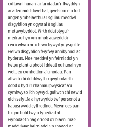
cyflawni hunan-arfarniadau’r flwyddyn 
academaidd diwethaf, gwelsom ein fod 
angen ymhelaethu ar sgiliau meddwl 
disgyblion yn ogystal â sgiliau 
metawybyddol. Wrth ddatblygu’r 
medrau hyn ym mhob agwedd o’r 
cwricwlwm ac o fewn bywyd yr ysgol fe 
welwn disgyblion fwyfwy annibynnol ac 
hyderus. Mae meddwl yn feirniadol yn 
helpu plant a phobl i ddeall eu hunain yn 
well, eu cymhellion a'u nodau. Pan 
allwch chi ddiddwytho gwybodaeth i 
ddod o hyd i'r rhannau pwysicaf a'u 
cymhwyso i'ch bywyd, gallwch chi newid 
eich sefyllfa a hyrwyddo twf personol a 
hapusrwydd cyffredinol. Mewn oes pan 
fo gan bobl fwy o fynediad at 
wybodaeth nag erioed o'r blaen, mae 
meddylwyr beirniadol yn rhagori ar 