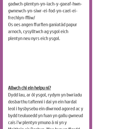
gadwch-plentyn-yn-iach-y-gaeaf-hwn-
gwnewch-yn-siwr-ei-fod-yn-cael-ei-
frechlyn-ffliw/
Os oes angen ffurflen ganiatâd papur 
arnoch, cysylltwch ag ysgol eich 
plentyn neu nyrs eich ysgol.
Allwch chi ein helpu ni?
Dydd Iau, ar ôl ysgol, rydym yn bwriadu 
dosbarthu taflenni i dai yn ein hardal 
leol i hysbysebu ein diwrnod agored ac y 
bydd teuluoedd yn fuan yn gallu gwneud 
cais i’w plentyn ymuno â ni yn y 