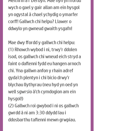
Meithrin a’r Derbyn. Mae hyn yn ffordd 
wych o gael y gair allan am ein hysgol 
yn ogystal â chael ychydig o ymarfer 
corff! Gallwch chi helpu? Llawer o 
ddwylo yn gwneud gwaith ysgafn!
Mae dwy ffordd y gallwch chi helpu:
(1) Rhowch wybod i ni, trwy'r ddolen 
isod, os gallwch chi wneud eich stryd a 
faint o daflenni fydd eu hangen arnoch 
chi. Yna gallwn anfon y rhain adref 
gyda’ch plentyn i chi bicio drwy’r 
blychau llythyrau (neu hyd yn oed yn 
well sgwrsio â’ch cymdogion am
 ein 
hysgol!
)
(2) Gallwch roi gwybod i ni os gallwch 
gwrdd â ni am 3:30 ddydd Iau i 
ddosbarthu taflenni mewn grwpiau.