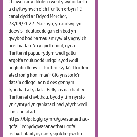
Cliciwch ar y ddolen i weld y wybodaeth 
a chyflwynwch eich ffurflen erbyn 12 
canol dydd ar Ddydd Mercher, 
28/09/2022. Mae hyn, yn amlwg, yn 
ddewis i deuluoedd gan ein bod yn 
gwybod bod barnau amrywiol ynghylch 
brechiadau. Yn y gorffennol, gyda 
ffurflenni papur, rydym wedi gallu 
atgoffa teuluoedd unigol sydd wedi 
anghofio llenwi’r ffurflen. Gyda'r ffurflen 
electronig hon, mae'r GIG yn storio'r 
data'n ddiogel ac nid oes gennym 
fynediad at y data. Felly, os na chaiff y 
ffurflen ei chwblhau, bydd y tîm nyrsio 
yn cymryd yn ganiataol nad ydych wedi 
rhoi caniatâd. 
https://bipab.gig.cymru/gwasanaethau-
gofal-iechyd/gwasanaethau-gofal-
iechyd-plant/nyrsio-ysgol/helpwch-i-