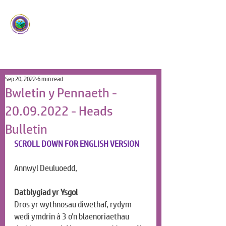
Ysgol Panteg
Meithrin Meddyliau Craff
/
Nurturing Sharp Minds
Sep 20, 2022
6 min read
Bwletin y Pennaeth -
20.09.2022 - Heads
Bulletin
SCROLL DOWN FOR ENGLISH VERSION
Annwyl Deuluoedd,
Datblygiad yr Ysgol
Dros yr wythnosau diwethaf, rydym 
wedi ymdrin â 3 o’n blaenoriaethau 