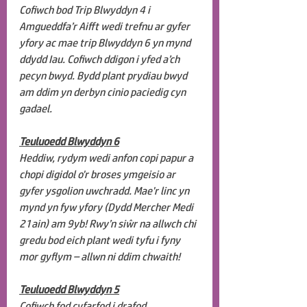
Cofiwch bod Trip Blwyddyn 4 i 
Amgueddfa’r Aifft wedi trefnu ar gyfer 
yfory ac mae trip Blwyddyn 6 yn mynd 
ddydd Iau. Cofiwch ddigon i yfed a’ch 
pecyn bwyd. Bydd plant prydiau bwyd 
am ddim yn derbyn cinio paciedig cyn 
gadael.
Teuluoedd Blwyddyn 6
Heddiw, rydym wedi anfon copi papur a 
chopi digidol o'r broses ymgeisio ar 
gyfer ysgolion uwchradd. Mae'r linc yn 
mynd yn fyw yfory (Dydd Mercher Medi 
21ain) am 9yb! Rwy’n siŵr na allwch chi 
gredu bod eich plant wedi tyfu i fyny 
mor gyflym – allwn ni ddim chwaith!
Teuluoedd Blwyddyn 5
Cofiwch fod cyfarfod i drafod 