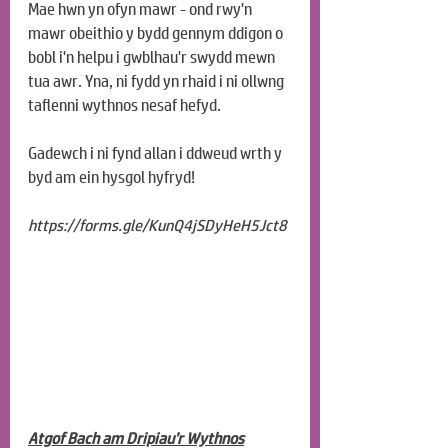
Mae hwn yn ofyn mawr - ond rwy'n 
mawr obeithio y bydd gennym ddigon o 
bobl i'n helpu i gwblhau'r swydd mewn 
tua awr. Yna, ni fydd yn rhaid i ni ollwng 
taflenni wythnos nesaf hefyd.
Gadewch i ni fynd allan i ddweud wrth y 
byd am ein hysgol hyfryd!
https://forms.gle/KunQ4jSDyHeH5Jct8
Atgof Bach am Dripiau’r Wythnos