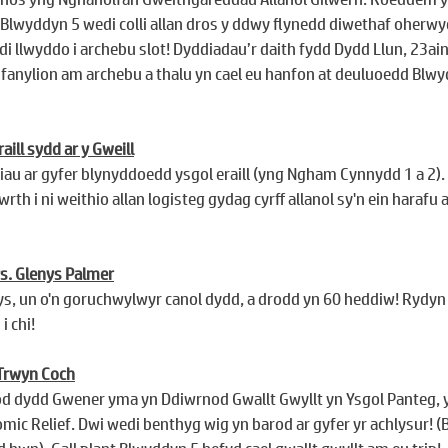
 Blwyddyn 5 wedi colli allan dros y ddwy flynedd diwethaf oherw
 llwyddo i archebu slot! Dyddiadau’r daith fydd Dydd Llun, 23ain
 fanylion am archebu a thalu yn cael eu hanfon at deuluoedd Blw
ill sydd ar y Gweill
au ar gyfer blynyddoedd ysgol eraill (yng Ngham Cynnydd 1 a 2). 
h i ni weithio allan logisteg gydag cyrff allanol sy'n ein harafu a
s. Glenys Palmer
ys, un o'n goruchwylwyr canol dydd, a drodd yn 60 heddiw! Rydyn n
 chi!
 Trwyn Coch
d dydd Gwener yma yn Ddiwrnod Gwallt Gwyllt yn Ysgol Panteg, yn
omic Relief. Dwi wedi benthyg wig yn barod ar gyfer yr achlysur! 