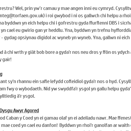
ofrestru? Wel, prin yw’r camau y mae angen inni eu cymryd. Cysyllt
anteg@torfaen.gov.uk
) i roi gwybod i ni os gallwch chi helpu a rho
 byddwn yn eich helpu chi i gofrestru gyda ffurflenni DBS i sicr
yn cael eu gwirio gan yr heddlu. Yna, byddwn yn trefnu hyfforddia
 - gydag opsiynau digidol ac wyneb yn wyneb. Yna, gallwn ni eich 
d â chi wrth y giât bob bore a gyda'r nos neu dros y ffôn os ydych
 gair!
eg
ant sy'n rhannu ein safle lefydd cofleidiol gyda'r nos o hyd. Cysyl
 am fwy o wybodaeth. Nid yw swyddfa'r ysgol yn gallu helpu gyda
lltiedig â'r ysgol.
 Dysgu Awyr Agored
d Caban y Coed yn ei gamau olaf yn ei adeiladu nawr. Mae ffenest
 mae coed yn cael eu danfon!  Byddwn yn rhoi'r ganolfan ar waith 