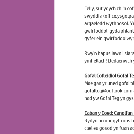
Felly, sut ydych chi'n c
swyddfa (
office.ysgolp
argaeledd wythnosol. Yna
gwirfoddoli gyda phlant 
gyfer ein gwirfoddolwyr
Rwy'n hapus iawn i siara
ymhellach! Lledaenwch y
Gofal Cofleidiol Gofal T
Mae gan yr uned gofal pl
gofalteg@outlook.com
nad yw Gofal Teg yn gysy
Caban y Coed: Canolfan
Rydyn ni mor gyffrous bo
cael eu gosod yn fuan ac