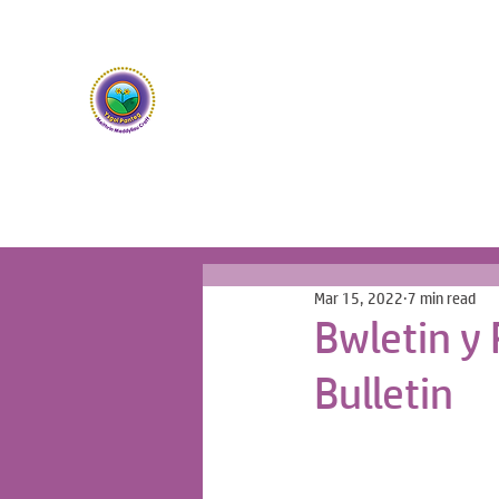
Ysgol Panteg
Meithrin Meddyliau Craff /
Nurturing Sharp Mind
Mar 15, 2022
7 min read
Bwletin y
Bulletin