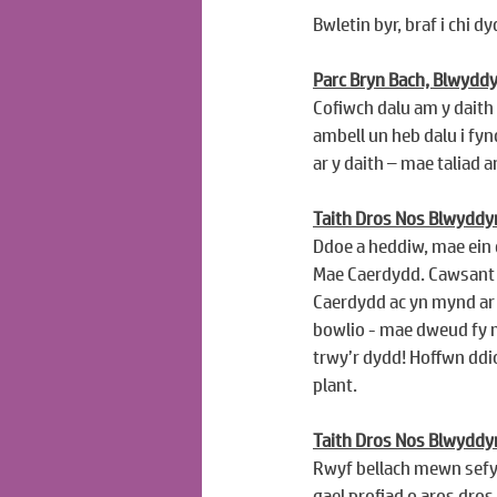
Bwletin byr, braf i chi 
Parc Bryn Bach, Blwydd
Cofiwch dalu am y daith
ambell un heb dalu i fyn
ar y daith – mae taliad a
Taith Dros Nos Blwyddyn
Ddoe a heddiw, mae ein
Mae Caerdydd. Cawsant 
Caerdydd ac yn mynd ar d
bowlio - mae dweud fy m
trwy’r dydd! Hoffwn ddio
plant.
Taith Dros Nos Blwyddy
Rwyf bellach mewn sefyl
gael profiad o aros dr