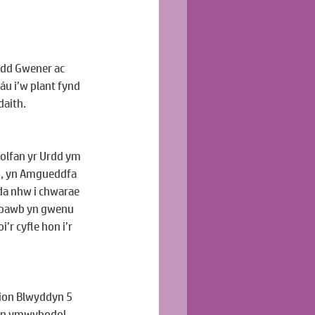
ydd Gwener ac 
áu i’w plant fynd 
daith.
olfan yr Urdd ym 
o, yn Amgueddfa 
da nhw i chwarae 
d pawb yn gwenu 
r cyfle hon i’r 
lion Blwyddyn 5 
 yn ymwybodol 