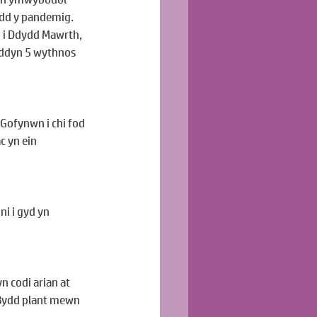
ydd y pandemig. 
 i Ddydd Mawrth, 
yddyn 5 wythnos 
Gofynwn i chi fod 
c yn ein 
i i gyd yn 
 codi arian at 
(Bydd plant mewn 