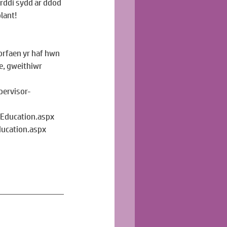
rddi sydd ar ddod 
lant!
orfaen yr haf hwn 
e, gweithiwr 
pervisor-
-Education.aspx
ducation.aspx