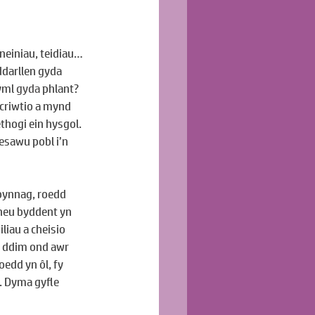
neiniau, teidiau… 
ddarllen gyda 
yml 
gyda
 phlant? 
ecriwtio a mynd 
hogi ein hysgol. 
esawu pobl i’n 
bynnag, roedd 
neu byddent yn 
liau a cheisio 
 ddim ond awr 
edd yn ôl, fy 
. Dyma gyfle 