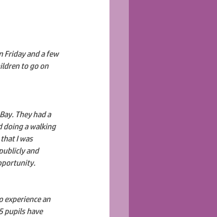
n Friday and a few 
ildren to go on 
 
 Bay. They had a 
d doing a walking 
that I was 
publicly and 
opportunity.
to experience an 
5 pupils have 