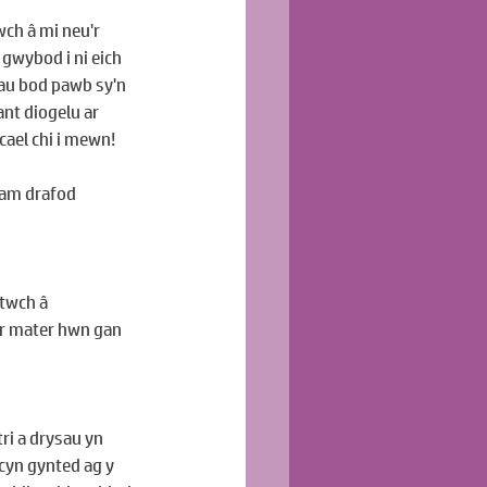
wch â mi neu'r 
i gwybod i ni eich 
hau bod pawb sy'n 
nt diogelu ar 
cael chi i mewn!
 am drafod 
ltwch â 
'r mater hwn gan 
ri a drysau yn 
cyn gynted ag y 