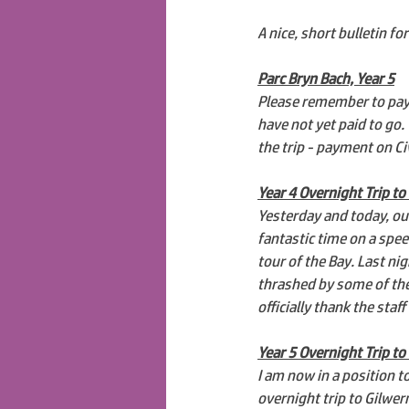
A nice, short bulletin fo
Parc Bryn Bach, Year 5
Please remember to pay fo
have not yet paid to go.
the trip - payment on Civ
Year 4 Overnight Trip to 
Yesterday and today, our
fantastic time on a spee
tour of the Bay. Last nig
thrashed by some of the 
officially thank the staf
Year 5 Overnight Trip t
I am now in a position to
overnight trip to Gilwer