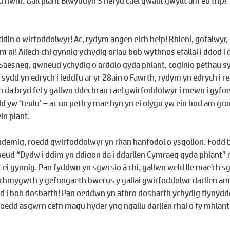
 hwn). Gall plant Blwyddyn 5 hefyd cael gwallt gwyllt am eu trip!
din o wirfoddolwyr! Ac, rydym angen eich help! Rhieni, gofalwyr, 
 ni! Allech chi gynnig ychydig oriau bob wythnos efallai i ddod i 
Saesneg, gwneud ychydig o arddio gyda phlant, coginio pethau s
ydd yn edrych i leddfu ar yr 28ain o 
Fawrth
, rydym yn edrych i r
da bryd fel y gallwn ddechrau cael gwirfoddolwyr i mewn i gyfoet
d yw ‘teulu’ – ac un peth y mae hyn yn ei olygu yw ein bod am gro
in plant.
ndemig, roedd gwirfoddolwyr yn rhan hanfodol o ysgolion. Fodd 
dweud “Dydw i ddim yn ddigon da i ddarllen Cymraeg gyda phlant” 
 ei gynnig. Pan fyddwn yn sgwrsio â chi, gallwn weld lle mae'ch sgi
ychmygwch y gefnogaeth bwerus y gallai gwirfoddolwr darllen am
 i bob dosbarth! Pan oeddwn yn athro dosbarth ychydig flynyddo
oedd asgwrn cefn magu hyder yng ngallu darllen rhai o fy mhlant