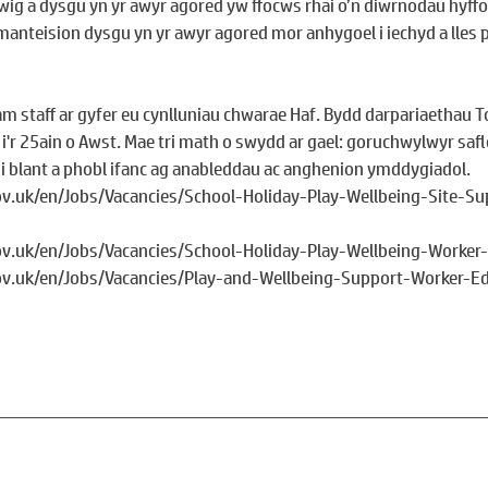
wig a dysgu yn yr awyr agored yw ffocws rhai o’n diwrnodau hyffo
nteision dysgu yn yr awyr agored mor anhygoel i iechyd a lles p
am staff ar gyfer eu cynlluniau chwarae Haf. Bydd darpariaethau T
 i'r 25ain o Awst. Mae tri math o swydd ar gael: goruchwylwyr safl
i blant a phobl ifanc ag anableddau ac anghenion ymddygiadol.
v.uk/en/Jobs/Vacancies/School-Holiday-Play-Wellbeing-Site-Su
v.uk/en/Jobs/Vacancies/School-Holiday-Play-Wellbeing-Worker
ov.uk/en/Jobs/Vacancies/Play-and-Wellbeing-Support-Worker-E