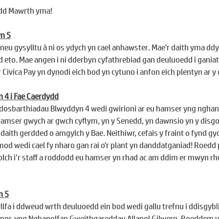
dydd Mawrth yma!
yn 5
 neu gysylltu â ni os ydych yn cael anhawster. Mae'r daith yma dd
d eto. Mae angen i ni dderbyn cyfathrebiad gan deuluoedd i ganiat
r Civica Pay yn dynodi eich bod yn cytuno i anfon eich plentyn ar y 
 4 i Fae Caerdydd
 dosbarthiadau Blwyddyn 4 wedi gwirioni ar eu hamser yng nghan
amser gwych ar gwch cyflym, yn y Senedd, yn dawnsio yn y disg
aith gerdded o amgylch y Bae. Neithiwr, cefais y fraint o fynd gy
od wedi cael fy nharo gan rai o'r plant yn danddatganiad! Roed
lch i’r staff a roddodd eu hamser yn rhad ac am ddim er mwyn rhoi’
n 5
lfa i ddweud wrth deuluoedd ein bod wedi gallu trefnu i ddisgyb
os nos yng Nghanolfan Gweithgareddau Allanol Gilwern. Roeddem