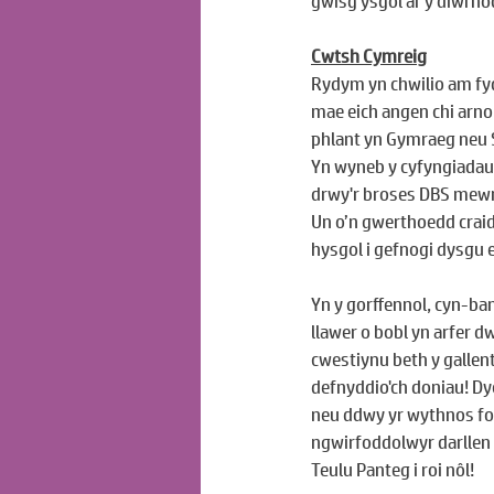
gwisg ysgol ar y diwrnod
Cwtsh Cymreig
Rydym yn chwilio am fyd
mae eich angen chi arnom
phlant yn Gymraeg neu 
Yn wyneb y cyfyngiadau s
drwy'r broses DBS mewn 
Un o’n gwerthoedd craid
hysgol i gefnogi dysgu e
Yn y gorffennol, cyn-ba
llawer o bobl yn arfer 
cwestiynu beth y gallent
defnyddio'ch doniau! D
neu ddwy yr wythnos fod
ngwirfoddolwyr darllen 
Teulu Panteg i roi nôl!