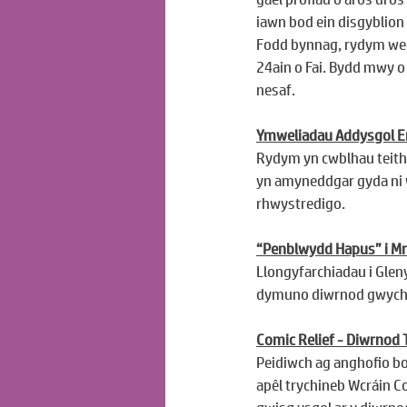
iawn bod ein disgyblion
Fodd bynnag, rydym wedi
24ain o Fai. Bydd mwy o
nesaf.
Ymweliadau Addysgol Era
Rydym yn cwblhau teithi
yn amyneddgar gyda ni wrt
rhwystredigo.
“Penblwydd Hapus” i Mr
Llongyfarchiadau i Glen
dymuno diwrnod gwych i
Comic Relief - Diwrnod
Peidiwch ag anghofio bo
apêl trychineb Wcráin C