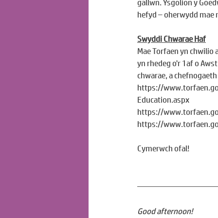
gallwn. Ysgolion y Goed
hefyd – oherwydd mae ma
Swyddi Chwarae Haf
Mae Torfaen yn chwilio 
yn rhedeg o'r 1af o Awst
chwarae, a chefnogaeth 
https://www.torfaen.go
Education.aspx
https://www.torfaen.go
https://www.torfaen.g
Cymerwch ofal!
Good afternoon!