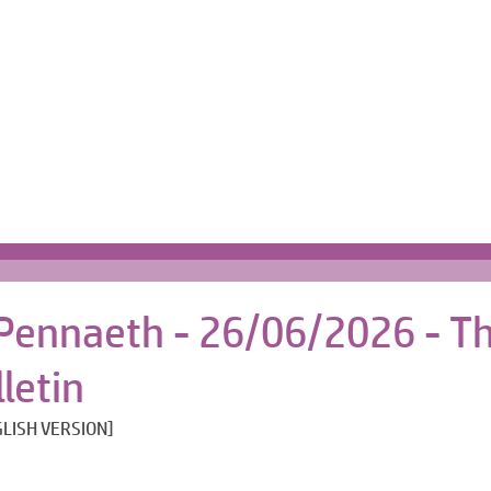
Cartref | Home
s
 Pennaeth - 26/06/2026 - T
letin
LISH VERSION]