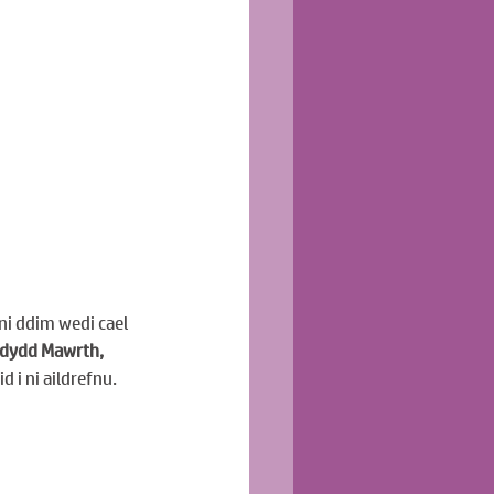
i ddim wedi cael 
dydd Mawrth, 
 i ni aildrefnu. 