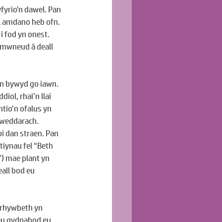
yfyrio'n dawel. Pan 
 amdano heb ofn. 
 fod yn onest. 
mwneud â deall 
n bywyd go iawn. 
ol, rhai’n llai 
tio’n ofalus yn 
iweddarach. 
oi dan straen. Pan 
iynau fel “Beth 
) mae plant yn 
all bod eu 
 rhywbeth yn 
neu gydnabod eu 