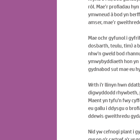
rôl. Mae’r profiadau hyn
ymwneud â bod yn berffa
amser, mae’r gweithredo
Mae ochr gyfunol i gyfri
dosbarth, teulu, tîm) a
nhw'n gweld bod rhannu t
ymwybyddiaeth hon yn h
gydnabod sut mae eu hy
Wrth i'r llinyn hwn ddat
digwyddodd rhywbeth, pa
Maent yn tyfu'n fwy cyf
eu gallu i ddysgu o bro
ddewis gweithredu gyd
Nid yw cefnogi plant i
gyson o'r cartref a'r y