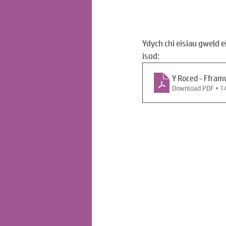
Ydych chi eisiau gweld 
isod: 
Y Roced - Ffra
Download PDF • 