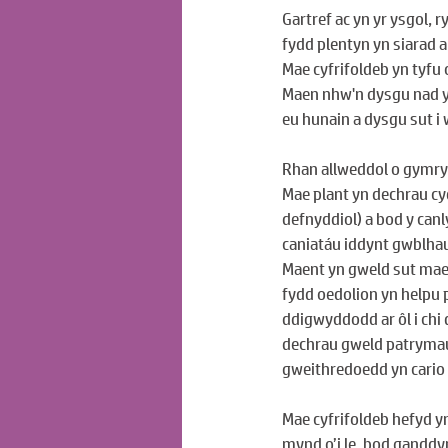
Gartref ac yn yr ysgol, r
fydd plentyn yn siarad
Mae cyfrifoldeb yn tyfu
Maen nhw'n dysgu nad y
eu hunain a dysgu sut i
Rhan allweddol o gymryd
Mae plant yn dechrau cy
defnyddiol) a bod y can
caniatáu iddynt gwblhau
Maent yn gweld sut mae g
fydd oedolion yn helpu p
ddigwyddodd ar ôl i chi
dechrau gweld patrymau.
gweithredoedd yn cario
Mae cyfrifoldeb hefyd y
mynd o’i le, bod ganddy