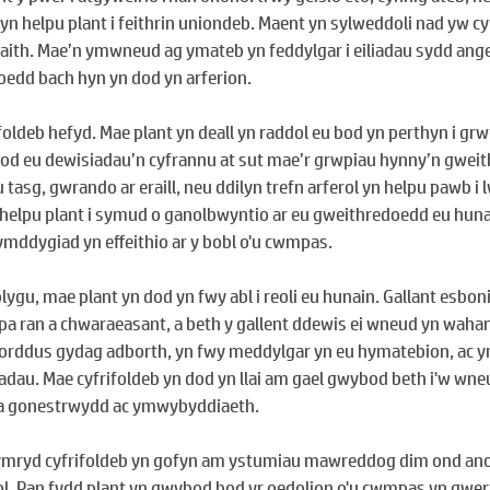
 yn helpu plant i feithrin uniondeb. Maent yn sylweddoli nad yw cy
ith. Mae’n ymwneud ag ymateb yn feddylgar i eiliadau sydd ange
edd bach hyn yn dod yn arferion.
foldeb hefyd. Mae plant yn deall yn raddol eu bod yn perthyn i grwp
 bod eu dewisiadau’n cyfrannu at sut mae’r grwpiau hynny’n gwei
asg, gwrando ar eraill, neu ddilyn trefn arferol yn helpu pawb i 
elpu plant i symud o ganolbwyntio ar eu gweithredoedd eu hunain
mddygiad yn effeithio ar y bobl o'u cwmpas.
blygu, mae plant yn dod yn fwy abl i reoli eu hunain. Gallant esbon
 ran a chwaraeasant, a beth y gallent ddewis ei wneud yn wahano
forddus gydag adborth, yn fwy meddylgar yn eu hymatebion, ac y
fiadau. Mae cyfrifoldeb yn dod yn llai am gael gwybod beth i'w wn
a gonestrwydd ac ymwybyddiaeth.
 gymryd cyfrifoldeb yn gofyn am ystumiau mawreddog dim ond an
sgol. Pan fydd plant yn gwybod bod yr oedolion o'u cwmpas yn gwe