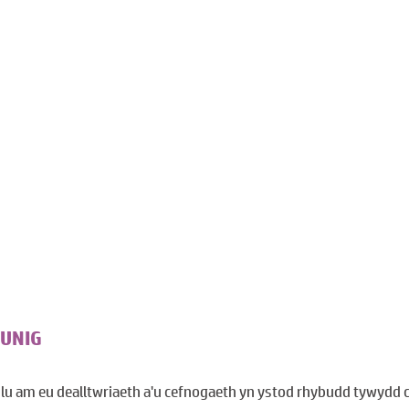
UNIG
ulu am eu dealltwriaeth a'u cefnogaeth yn ystod rhybudd tywydd 