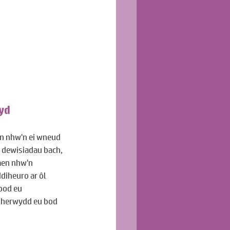
yd 
n nhw'n ei wneud 
 dewisiadau bach, 
aen nhw'n 
iheuro ar ôl 
bod eu 
oherwydd eu bod 