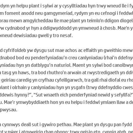
ydym yn helpu plant i sylwi ar y cysylltiadau hyn trwy wneud lle i f
 am foment anodd neu gamgymeriad, rydym yn eu cefnogi i feddwl
 orau mewn amgylcheddau lle mae plant yn teimlo'n ddigon diogel i
w cydnabod yr hyn a ddigwyddodd yn ymwneud â chosb. Mae'n y
 wneud dewisiadau gwell y tro nesaf.
 cyfrifoldeb yw dysgu sut mae achos ac effaith yn gweithio mew
dnabod bod eu penderfyniadau’n creu canlyniadau (rhai’n ddefnyddi
lyniadau hyn yn datblygu’n naturiol. Maent yn sylwi bod canolbwyn
 tasg yn haws, tra bod rhuthro’n arwain at rwystredigaeth yn dd
eiriau caredig yn cryfhau cyfeillgarwch, tra gall rhai diofal eu rh
lant i olrhain y canlyniadau hyn yn ysgafn (trwy ddefnyddio cwest
 ddewis hynny?”, “Sut wnaeth eich penderfyniad newid y sefyllfa?”
 Mae’r ymwybyddiaeth hon yn eu helpu i feddwl ymlaen llaw a de
 pwysau.
n cynnwys deall sut i gywiro pethau. Mae plant yn dysgu pan fydd
nt y pŵer i atgyweirio rhan ohono: trwy geisio eto, cynnig ateb, 