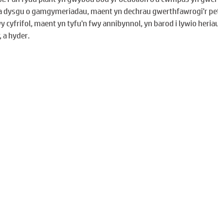
a dysgu o gamgymeriadau, maent yn dechrau gwerthfawrogi'r pe
y cyfrifol, maent yn tyfu'n fwy annibynnol, yn barod i lywio heria
 a hyder.