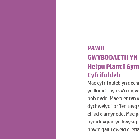
PAWB
GWYBODAETH YN 
Helpu Plant i Gy
Cyfrifoldeb
Mae cyfrifoldeb yn dech
yn llunio'r hyn sy'n di
bob dydd. Mae plentyn y
dychwelyd i orffen tasg
eiliad o amynedd. Mae p
hymddygiad yn bwysig.
nhw'n gallu gweld ei effa