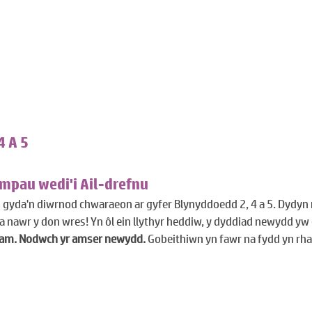
 A 5
pau wedi'i Ail-drefnu
gyda'n diwrnod chwaraeon ar gyfer Blynyddoedd 2, 4 a 5. Dydyn n
 a nawr y don wres! Yn ôl ein llythyr heddiw, y dyddiad newydd yw 
5am. Nodwch yr amser newydd.
 Gobeithiwn yn fawr na fydd yn rhaid