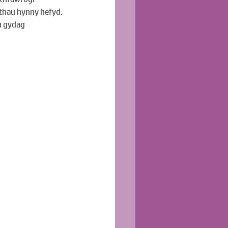
thau hynny hefyd. 
u gydag 