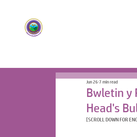
Ysgol Panteg
Meithrin Meddyliau Craff /
Nurturing Sharp Mind
Jun 26
7 min read
Bwletin y
Head's Bul
[SCROLL DOWN FOR ENG