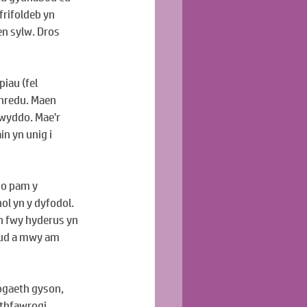
frifoldeb yn 
n sylw. Dros 
iau (fel 
thredu. Maen 
lwyddo. Mae'r 
 yn unig i 
io pam y 
l yn y dyfodol. 
n fwy hyderus yn 
eud a mwy am 
ogaeth gyson, 
rthfawrogi 