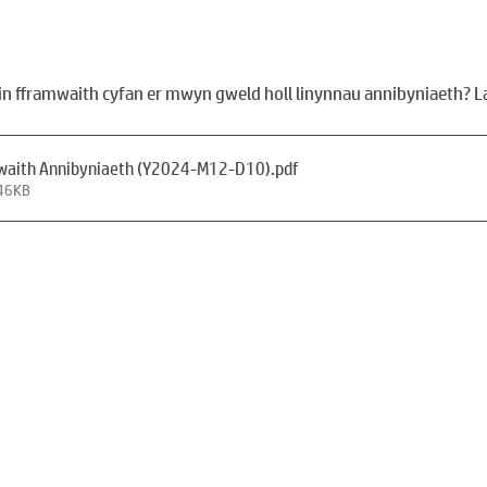
ein fframwaith cyfan er mwyn gweld holl linynnau annibyniaeth? 
mwaith Annibyniaeth (Y2024-M12-D10)
.pdf
146KB