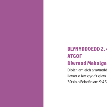
BLYNYDDOEDD 2, 4
ATGOF
Diwrnod Mabolgam
Diolch am eich amynedd 
llawer o lwc gyda'r glaw
30ain o Fehefin am 9:4