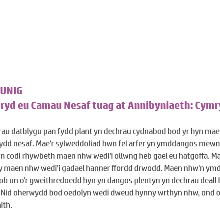
UNIG
mryd eu Camau Nesaf tuag at Annibyniaeth: Cymr
rau datblygu pan fydd plant yn dechrau cydnabod bod yr hyn mae
gwydd nesaf. Mae'r sylweddoliad hwn fel arfer yn ymddangos mewn
n codi rhywbeth maen nhw wedi'i ollwng heb gael eu hatgoffa. M
 y maen nhw wedi'i gadael hanner ffordd drwodd. Maen nhw'n ymdd
ob un o'r gweithredoedd hyn yn dangos plentyn yn dechrau deall 
 Nid oherwydd bod oedolyn wedi dweud hynny wrthyn nhw, ond 
ith.