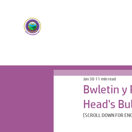
Ysgol Panteg
Meithrin Meddyliau Craff /
Nurturing Sharp Mind
Jan 30
11 min read
Bwletin y
Head's Bul
[SCROLL DOWN FOR ENG