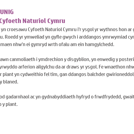
UNIG
Cyfoeth Naturiol Cymru
n croesawu Cyfoeth Naturiol Cymru i'r ysgol yr wythnos hon ar g
chu. Roedd yr ymweliad yn gyfle gwych i arddangos ymrwymiad cyny
l maen nhw'n ei gymryd wrth ofalu am ein hamgylchedd.
lawn canmoliaeth i ymdrechion y disgyblion, yn enwedig y posteri
hyrwyddo arferion ailgylchu da ar draws yr ysgol. Fe wnaethon nh
r plant yn cydweithio fel tîm, gan ddangos balchder gwirioneddo
 y blaned.
d gadarnhaol ac yn gydnabyddiaeth hyfryd o frwdfrydedd, gwait
 y plant.