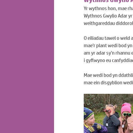
Yr wythnos hon, mae rha
Wythnos Gwylio Adar yr
weithgareddau diddorol 
O eiliadau tawel o weld
mae'r plant wedi bod yn
am yr adar sy'n rhannu e
i gyflwyno eu canfyddia
Mae wedi bod yn ddathlia
mae ein disgyblion wedi