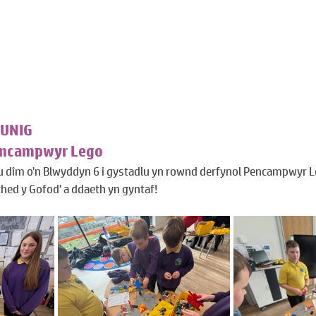
UNIG
encampwyr Lego
u dîm o'n Blwyddyn 6 i gystadlu yn rownd derfynol Pencampwyr L
ched y Gofod' a ddaeth yn gyntaf!