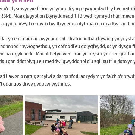
i o'n dysgwyr wedi bod yn ymgolli yng ngwybodaeth y byd naturio
 RSPB. Mae disgyblion Blynyddoedd 1 i 3 wedi cymryd rhan mewn
a gynlluniwyd i ennyn chwilfrydedd a dyfnhau eu dealltwriaeth o 
 adar yn ein mannau awyr agored i drafodaethau bywiog yn yr ystaf
 adnabod rhywogaethau, yn cofnodi eu golygfeydd, ac yn dysgu ff
in hamgylchedd. Maent hefyd wedi bod yn brysur yn creu graffiau a
dau gan ddatblygu eu meddwl gwyddonol a'u sgiliau trin data yn 
d llawen o natur, arsylwi a darganfod, ac rydym yn falch o'r brwdf
'i ddangos drwy gydol yr wythnos.