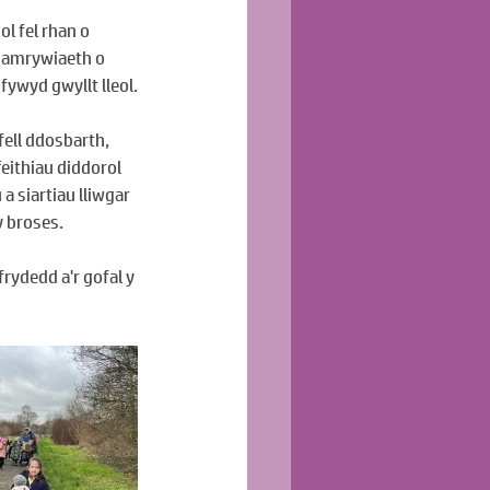
l fel rhan o 
 amrywiaeth o 
fywyd gwyllt lleol.
ell ddosbarth, 
eithiau diddorol 
 siartiau lliwgar 
y broses.
rydedd a'r gofal y 