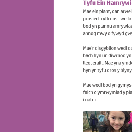
Tyfu Ein Hamrywi
Mae ein plant, dan arwei
prosiect cyffrous i we
bod yn plannu amrywiae
annog mwy o fywyd gwyll
Mae'r disgyblion wedi da
bach hyn un diwrnod yn 
lleol eraill. Mae yna y
hyn yn tyfu dros y blyn
Mae wedi bod yn gymysg
falch o ymrwymiad y pla
i natur.