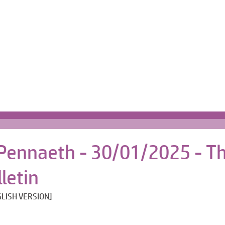
Cartref | Home
s
 Pennaeth - 30/01/2025 - T
letin
LISH VERSION]