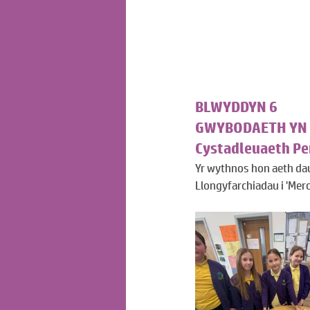
BLWYDDYN 6
GWYBODAETH YN 
Cystadleuaeth P
Yr wythnos hon aeth da
Llongyfarchiadau i 'Mer