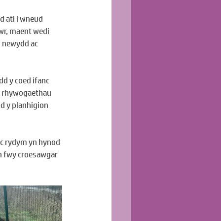
d ati i wneud 
wr, maent wedi 
d newydd ac 
d y coed ifanc 
a rhywogaethau 
d y planhigion 
ac rydym yn hynod 
n fwy croesawgar 