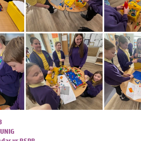
3
UNIG
dar yr RSPB