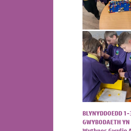
BLYNYDDOEDD 1-
GWYBODAETH YN 
Wythnos Gwylio A