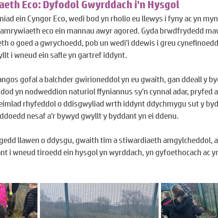
aeth Eco: Dyfodol Gwyrddach i'n Hysgol
niad ein Cyngor Eco, wedi bod yn rholio eu llewys i fyny ac yn myn
lla amrywiaeth eco ein mannau awyr agored. Gyda brwdfrydedd ma
th o goed a gwrychoedd, pob un wedi'i ddewis i greu cynefinoed
t i wneud ein safle yn gartref iddynt.
ngos gofal a balchder gwirioneddol yn eu gwaith, gan ddeall y byd
dod yn nodweddion naturiol ffyniannus sy'n cynnal adar, pryfed 
mdeimlad rhyfeddol o ddisgwyliad wrth iddynt ddychmygu sut y byd
yddoedd nesaf a'r bywyd gwyllt y byddant yn ei ddenu.
edd llawen o ddysgu, gwaith tîm a stiwardiaeth amgylcheddol, 
nt i wneud tiroedd ein hysgol yn wyrddach, yn gyfoethocach ac y