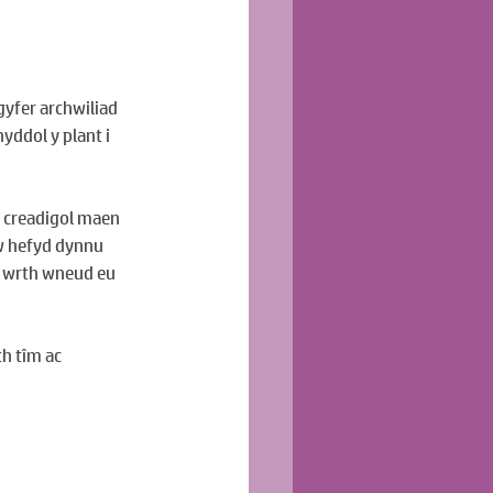
yfer archwiliad 
ddol y plant i 
 creadigol maen 
w hefyd dynnu 
l wrth wneud eu 
h tîm ac 