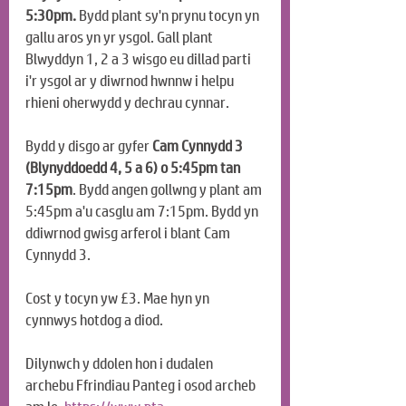
5:30pm. 
Bydd plant sy'n prynu tocyn yn 
gallu aros yn yr ysgol. Gall plant 
Blwyddyn 1, 2 a 3 wisgo eu dillad parti 
i'r ysgol ar y diwrnod hwnnw i helpu 
rhieni oherwydd y dechrau cynnar.
Bydd y disgo ar gyfer 
Cam Cynnydd 3 
(Blynyddoedd 4, 5 a 6) o 5:45pm tan 
7:15pm
. Bydd angen gollwng y plant am 
5:45pm a'u casglu am 7:15pm. Bydd yn 
ddiwrnod gwisg arferol i blant Cam 
Cynnydd 3.
Cost y tocyn yw £3. Mae hyn yn 
cynnwys hotdog a diod.
Dilynwch y ddolen hon i dudalen 
archebu Ffrindiau Panteg i osod archeb 