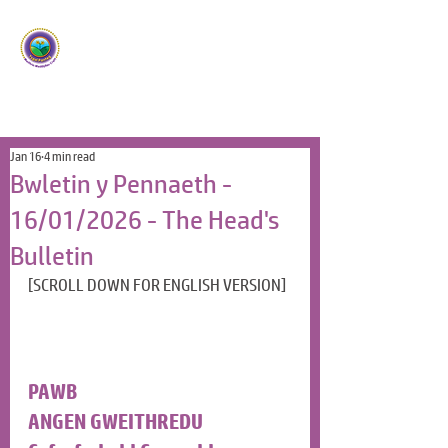
Ysgol Panteg
Meithrin Meddyliau Craff
/
Nurturing Sharp Minds
Jan 16
4 min read
Bwletin y Pennaeth -
16/01/2026 - The Head's
Bulletin
[SCROLL DOWN FOR ENGLISH VERSION]
PAWB
ANGEN GWEITHREDU