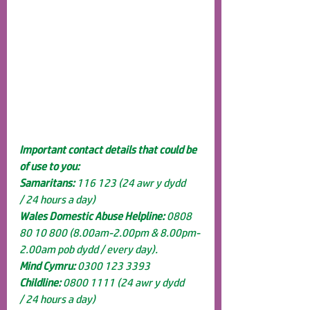
Important contact details that could be 
of use to you:
Samaritans:
 116 123 (24 awr y dydd 
/ 24 hours a day)
Wales Domestic Abuse Helpline:
 0808 
80 10 800 (8.00am-2.00pm & 8.00pm-
2.00am pob dydd / every day).
Mind Cymru:
 0300 123 3393
Childline:
 0800 1111 (24 awr y dydd 
/ 24 hours a day)