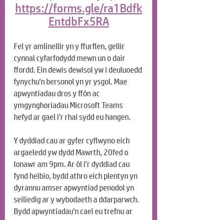
https://forms.gle/ra1Bdfk
EntdbFx5RA
Fel yr amlinellir yn y ffurflen, gellir 
cynnal cyfarfodydd mewn un o dair 
ffordd. Ein dewis dewisol yw i deuluoedd 
fynychu'n bersonol yn yr ysgol. Mae 
apwyntiadau dros y ffôn ac 
ymgynghoriadau Microsoft Teams 
hefyd ar gael i'r rhai sydd eu hangen.
Y dyddiad cau ar gyfer cyflwyno eich 
argaeledd yw dydd Mawrth, 20fed o 
Ionawr am 9pm. Ar ôl i'r dyddiad cau 
fynd heibio, bydd athro eich plentyn yn 
dyrannu amser apwyntiad penodol yn 
seiliedig ar y wybodaeth a ddarparwch. 
Bydd apwyntiadau'n cael eu trefnu ar 