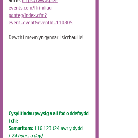
am le. 
https://www.pta-
events.com/ffrindiau-
panteg/index.cfm?
event=event&eventId=110805
Dewch i mewn yn gynnar i sicrhau lle!
Cysylltiadau pwysig a all fod o ddefnydd 
i chi:
Samaritans:
 116 123 (24 awr y dydd 
/
 24 hours a day)