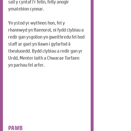
sail y cyntaf i'r felin, felly anogir 
ymatebion cynnar.
Yn ystod yr wythnos hon, fel y 
rhannwyd yn flaenorol, ni fydd clybiau a 
redir gan ysgolion yn gweithredu fel bod 
staff ar gael yn llawn i gyfarfod â 
theuluoedd. Bydd clybiau a redir gan yr 
Urdd, Menter Iaith a Chwarae Torfaen 
yn parhau fel arfer.
PAWB