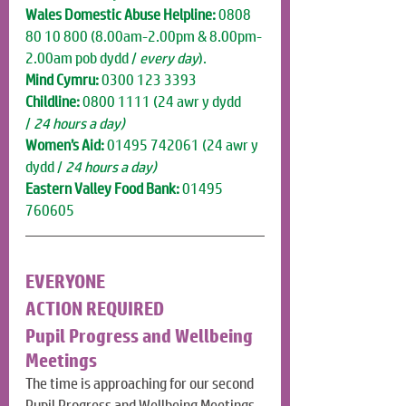
Wales Domestic Abuse Helpline:
 0808 
80 10 800 (8.00am-2.00pm & 8.00pm-
2.00am pob dydd / 
every day
).
Mind Cymru:
 0300 123 3393
Childline:
 0800 1111 (24 awr y dydd 
/
 24 hours a day)
Women’s Aid:
 01495 742061
(24 awr y 
dydd /
 24 hours a day)
Eastern Valley Food Bank:
 01495 
760605
EVERYONE
ACTION REQUIRED
Pupil Progress and Wellbeing 
Meetings
The time is approaching for our second 
Pupil Progress and Wellbeing Meetings 