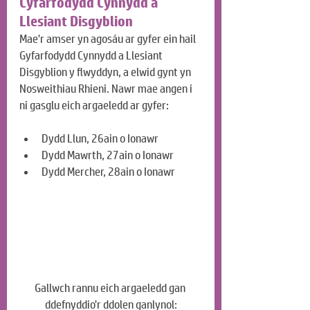
Cyfarfodydd Cynnydd a 
Llesiant Disgyblion
Mae'r amser yn agosáu ar gyfer ein hail 
Gyfarfodydd Cynnydd a Llesiant 
Disgyblion y flwyddyn, a elwid gynt yn 
Nosweithiau Rhieni. Nawr mae angen i 
ni gasglu eich argaeledd ar gyfer:
Dydd Llun, 26ain o Ionawr
Dydd Mawrth, 27ain o Ionawr
Dydd Mercher, 28ain o Ionawr
Gallwch rannu eich argaeledd gan 
ddefnyddio'r ddolen ganlynol: