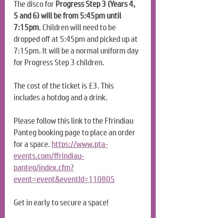
The disco for 
Progress Step 3 (Years 4, 
5 and 6) will be from 5:45pm until 
7:15pm
. Children will need to be 
dropped off at 5:45pm and picked up at 
7:15pm. It will be a normal uniform day 
for Progress Step 3 children.
The cost of the ticket is £3. This 
includes a hotdog and a drink.
Please follow this link to the Ffrindiau 
Panteg booking page to place an order 
for a space. 
https://www.pta-
events.com/ffrindiau-
panteg/index.cfm?
event=event&eventId=110805
Get in early to secure a space!