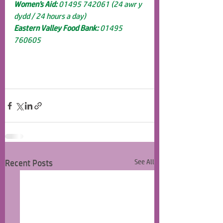
Women’s Aid:
 01495 742061 (24 awr y 
dydd / 24 hours a day)
Eastern Valley Food Bank:
 01495 
760605
Recent Posts
See All