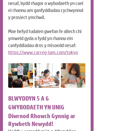
nesaf, bydd rhagor o wybodaeth yn cael 
ei rhannu am ganfyddiadau cychwynnol 
y prosiect ymchwil.
Mae hefyd tudalen gwefan fe allech chi 
ymweld gyda a fydd yn rhannu ein 
canfyddiadau dros y misoedd nesaf:
https://www.carreg-lam.com/tokyo
BLWYDDYN 5 A 6
GWYBODAETH YN UNIG
Diwrnod Rhowch Gynnig ar 
Rywbeth Newydd!