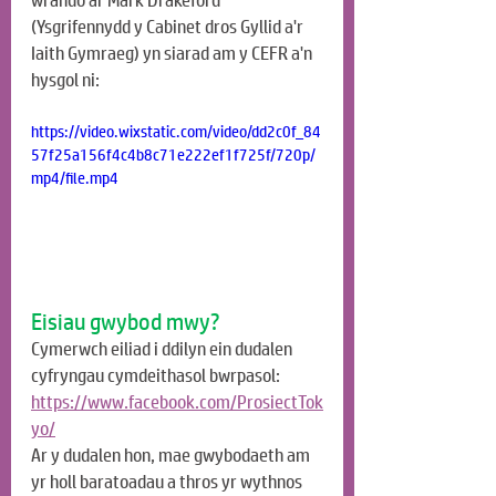
wrando ar Mark Drakeford 
(Ysgrifennydd y Cabinet dros Gyllid a'r 
Iaith Gymraeg) yn siarad am y CEFR a'n 
hysgol ni:
https://video.wixstatic.com/video/dd2c0f_84
57f25a156f4c4b8c71e222ef1f725f/720p/
mp4/file.mp4
Eisiau gwybod mwy?
Cymerwch eiliad i ddilyn ein dudalen 
cyfryngau cymdeithasol bwrpasol:
https://www.facebook.com/ProsiectTok
yo/
Ar y dudalen hon, mae gwybodaeth am 
yr holl baratoadau a thros yr wythnos 