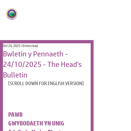
Ysgol Panteg
Meithrin Meddyliau Craff
/
Nurturing Sharp Minds
Oct 24, 2025
10 min read
Bwletin y Pennaeth -
24/10/2025 - The Head's
Bulletin
[SCROLL DOWN FOR ENGLISH VERSION]
PAWB
GWYBODAETH YN UNIG