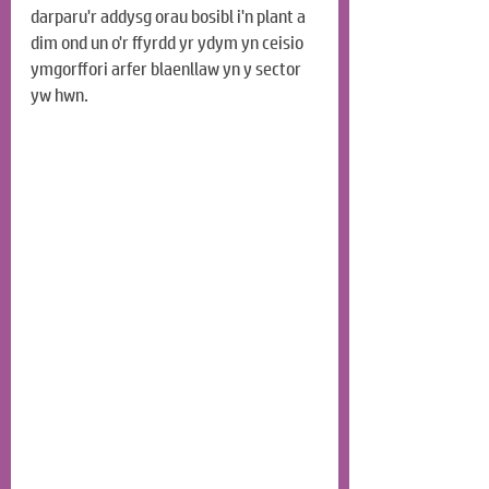
darparu'r addysg orau bosibl i'n plant a 
dim ond un o'r ffyrdd yr ydym yn ceisio 
ymgorffori arfer blaenllaw yn y sector 
yw hwn.