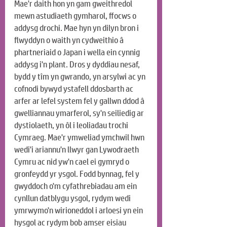
Mae'r daith hon yn gam gweithredol 
mewn astudiaeth gymharol, ffocws o 
addysg drochi. Mae hyn yn dilyn bron i 
flwyddyn o waith yn cydweithio â 
phartneriaid o Japan i wella ein cynnig 
addysg i'n plant. Dros y dyddiau nesaf, 
bydd y tîm yn gwrando, yn arsylwi ac yn 
cofnodi bywyd ystafell ddosbarth ac 
arfer ar lefel system fel y gallwn ddod â 
gwelliannau ymarferol, sy'n seiliedig ar 
dystiolaeth, yn ôl i leoliadau trochi 
Cymraeg. Mae'r ymweliad ymchwil hwn 
wedi'i ariannu'n llwyr gan Lywodraeth 
Cymru ac nid yw'n cael ei gymryd o 
gronfeydd yr ysgol. Fodd bynnag, fel y 
gwyddoch o'm cyfathrebiadau am ein 
cynllun datblygu ysgol, rydym wedi 
ymrwymo'n wirioneddol i arloesi yn ein 
hysgol ac rydym bob amser eisiau 