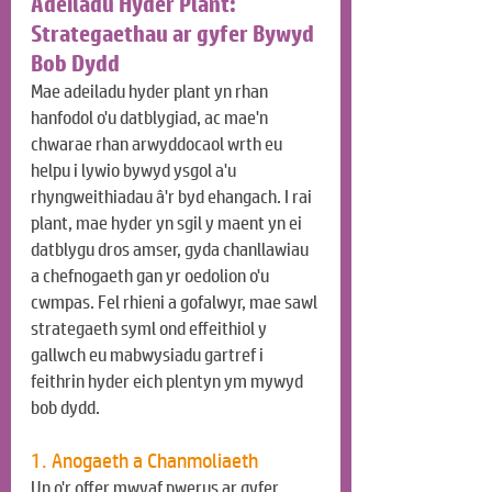
Adeiladu Hyder Plant: 
Strategaethau ar gyfer Bywyd 
Bob Dydd
Mae adeiladu hyder plant yn rhan 
hanfodol o'u datblygiad, ac mae'n 
chwarae rhan arwyddocaol wrth eu 
helpu i lywio bywyd ysgol a'u 
rhyngweithiadau â'r byd ehangach. I rai 
plant, mae hyder yn sgil y maent yn ei 
datblygu dros amser, gyda chanllawiau 
a chefnogaeth gan yr oedolion o'u 
cwmpas. Fel rhieni a gofalwyr, mae sawl 
strategaeth syml ond effeithiol y 
gallwch eu mabwysiadu gartref i 
feithrin hyder eich plentyn ym mywyd 
bob dydd.
1. Anogaeth a Chanmoliaeth
Un o'r offer mwyaf pwerus ar gyfer 