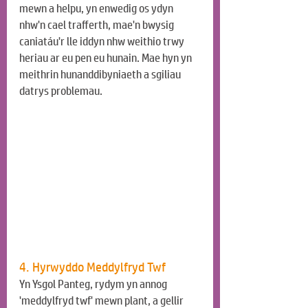
mewn a helpu, yn enwedig os ydyn 
nhw'n cael trafferth, mae'n bwysig 
caniatáu'r lle iddyn nhw weithio trwy 
heriau ar eu pen eu hunain. Mae hyn yn 
meithrin hunanddibyniaeth a sgiliau 
datrys problemau.
4. Hyrwyddo Meddylfryd Twf
Yn Ysgol Panteg, rydym yn annog 
'meddylfryd twf' mewn plant, a gellir 