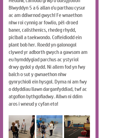
Heddiw, camodd grŵp o ddisgyblion 
Blwyddyn 5 a 6 allan o'u parthau cysur 
ac am ddiwrnod gwych! Fe wnaethon 
nhw roi cynnig ar fowlio, pêl-droed 
baner, calisthenics, rhedeg rhydd, 
piclball a taekwondo. Cofleidiodd ein 
plant bob her. Roedd yn galonogol 
clywed yr adborth gwych a gawsom am 
eu hymddygiad parchus ac ystyriol 
drwy gydol y dydd. Ni allem fod yn fwy 
balch o sut y gwnaethon nhw 
gynrychioli ein hysgol. Dyma ni am fwy 
o ddyddiau llawn darganfyddiad, twf ac 
atgofion bythgofiadwy. Allwn ni ddim 
aros i wneud y cyfan eto!