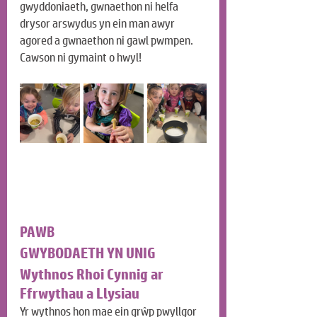
gwyddoniaeth, gwnaethon ni helfa 
drysor arswydus yn ein man awyr 
agored a gwnaethon ni gawl pwmpen. 
Cawson ni gymaint o hwyl!
PAWB
GWYBODAETH YN UNIG
Wythnos Rhoi Cynnig ar 
Ffrwythau a Llysiau
Yr wythnos hon mae ein grŵp pwyllgor 