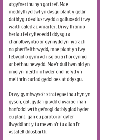
atgyfnerthu hyn gartref. Mae 
meddylfryd twf yn dysgu plant y gellir 
datblygu deallusrwydd a galluoedd trwy 
waith caled ac ymarfer. Drwy fframio 
heriau fel cyfleoedd i ddysgu a 
chanolbwyntio ar gynnydd yn hytrach 
na pherffeithrwydd, mae plant yn fwy 
tebygol o gymryd risgiau a rhoi cynnig 
ar bethau newydd. Mae'r dull hwn nid yn 
unig yn meithrin hyder ond hefyd yn 
meithrin cariad gydol oes at ddysgu.
Drwy gymhwyso'r strategaethau hyn yn 
gyson, gall gyda'i gilydd chwarae rhan 
hanfodol wrth gefnogi datblygiad hyder 
eu plant, gan eu paratoi ar gyfer 
llwyddiant y tu mewn a'r tu allan i'r 
ystafell ddosbarth.