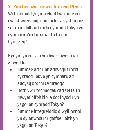
Yr Ymchwiliad mewn Termau Plaen
Wrth wraidd yr ymweliad hwn mae un 
cwestiwn ysgogol am arfer a systemau: 
sut mae dulliau trochi cynradd Tokyo yn 
cymharu â'n darpariaeth trochi 
Cymraeg?
Rydym yn edrych ar chwe chwestiwn 
allweddol:
Sut mae arferion addysgu trochi 
cynradd Tokyo yn cymharu ag 
addysg drochi Cymraeg?
Beth yw'r technegau caffael iaith 
mwyaf effeithiol a ddefnyddir yn 
ysgolion cynradd Tokyo?
Sut mae integreiddio diwylliannol 
yn dylanwadu ar gaffael iaith yn 
ysgolion Tokyo?