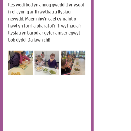
lles wedi bod yn annog gweddill yr ysgol 
i roi cynnig ar ffrwythau a llysiau 
newydd. Maen nhw'n cael cymaint o 
hwyl yn torri a pharatoi'r ffrwythau a'r 
llysiau yn barod ar gyfer amser egwyl 
bob dydd. Da iawn chi!