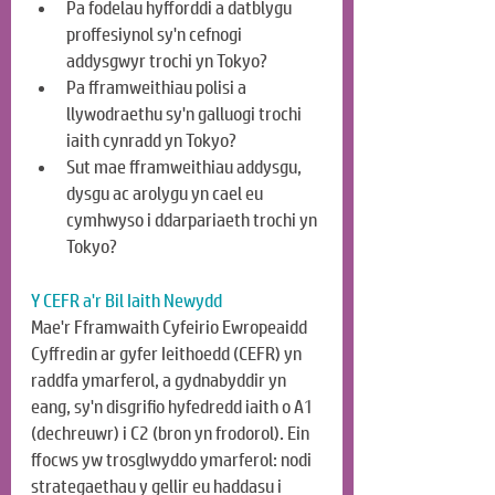
Pa fodelau hyfforddi a datblygu 
proffesiynol sy'n cefnogi 
addysgwyr trochi yn Tokyo?
Pa fframweithiau polisi a 
llywodraethu sy'n galluogi trochi 
iaith cynradd yn Tokyo?
Sut mae fframweithiau addysgu, 
dysgu ac arolygu yn cael eu 
cymhwyso i ddarpariaeth trochi yn 
Tokyo?
Y CEFR a'r Bil Iaith Newydd
Mae'r Fframwaith Cyfeirio Ewropeaidd 
Cyffredin ar gyfer Ieithoedd (CEFR) yn 
raddfa ymarferol, a gydnabyddir yn 
eang, sy'n disgrifio hyfedredd iaith o A1 
(dechreuwr) i C2 (bron yn frodorol). Ein 
ffocws yw trosglwyddo ymarferol: nodi 
strategaethau y gellir eu haddasu i 