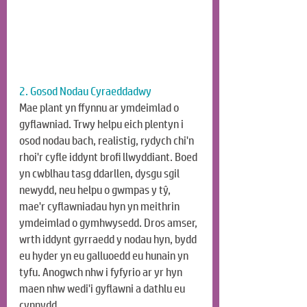
2. Gosod Nodau Cyraeddadwy
Mae plant yn ffynnu ar ymdeimlad o 
gyflawniad. Trwy helpu eich plentyn i 
osod nodau bach, realistig, rydych chi'n 
rhoi'r cyfle iddynt brofi llwyddiant. Boed 
yn cwblhau tasg ddarllen, dysgu sgil 
newydd, neu helpu o gwmpas y tŷ, 
mae'r cyflawniadau hyn yn meithrin 
ymdeimlad o gymhwysedd. Dros amser, 
wrth iddynt gyrraedd y nodau hyn, bydd 
eu hyder yn eu galluoedd eu hunain yn 
tyfu. Anogwch nhw i fyfyrio ar yr hyn 
maen nhw wedi'i gyflawni a dathlu eu 
cynnydd.