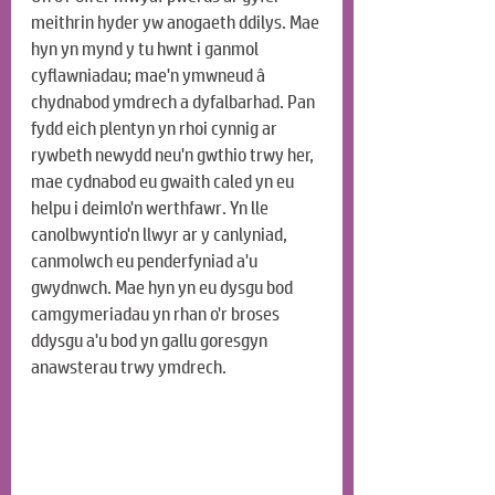
meithrin hyder yw anogaeth ddilys. Mae 
hyn yn mynd y tu hwnt i ganmol 
cyflawniadau; mae'n ymwneud â 
chydnabod ymdrech a dyfalbarhad. Pan 
fydd eich plentyn yn rhoi cynnig ar 
rywbeth newydd neu'n gwthio trwy her, 
mae cydnabod eu gwaith caled yn eu 
helpu i deimlo'n werthfawr. Yn lle 
canolbwyntio'n llwyr ar y canlyniad, 
canmolwch eu penderfyniad a'u 
gwydnwch. Mae hyn yn eu dysgu bod 
camgymeriadau yn rhan o'r broses 
ddysgu a'u bod yn gallu goresgyn 
anawsterau trwy ymdrech.