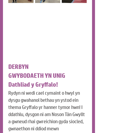
DERBYN
GWYBODAETH YN UNIG
Dathliad y Gryffalo!
Rydyn ni wedi cael cymaint o hwyl yn 
dysgu gwahanol bethau yn ystod ein 
thema Gryffalo yr hanner tymor hwn! I 
ddathlu, dysgon ni am Noson Tân Gwyllt 
a gwneud rhai gwreichion gyda siocled, 
gwnaethon ni ddiod mewn 