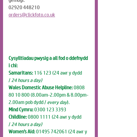
gefnogi:
02920 448210
orders@clickfoto.co.uk
Cysylltiadau pwysig a all fod o ddefnydd 
i chi:
Samaritans:
 116 123 (24 awr y dydd 
/
 24 hours a day)
Wales Domestic Abuse Helpline:
 0808 
80 10 800 (8.00am-2.00pm & 8.00pm-
2.00am pob dydd / 
every day
).
Mind Cymru:
 0300 123 3393
Childline:
 0800 1111 (24 awr y dydd 
/
 24 hours a day)
Women’s Aid:
 01495 742061
(24 awr y 