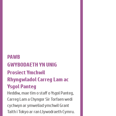
PAWB
GWYBODAETH YN UNIG
Prosiect Ymchwil 
Rhyngwladol Carreg Lam ac 
Ysgol Panteg
Heddiw, mae tîm o staff o Ysgol Panteg, 
Carreg Lam a Chyngor Sir Torfaen wedi 
cychwyn ar ymweliad ymchwil Grant 
Taith i Tokyo ar ran Llywodraeth Cymru. 