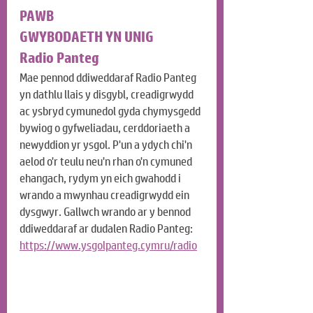
PAWB
GWYBODAETH YN UNIG
Radio Panteg
Mae pennod ddiweddaraf Radio Panteg 
yn dathlu llais y disgybl, creadigrwydd 
ac ysbryd cymunedol gyda chymysgedd 
bywiog o gyfweliadau, cerddoriaeth a 
newyddion yr ysgol. P'un a ydych chi'n 
aelod o'r teulu neu'n rhan o'n cymuned 
ehangach, rydym yn eich gwahodd i 
wrando a mwynhau creadigrwydd ein 
dysgwyr. Gallwch wrando ar y bennod 
ddiweddaraf ar dudalen Radio Panteg: 
https://www.ysgolpanteg.cymru/radio