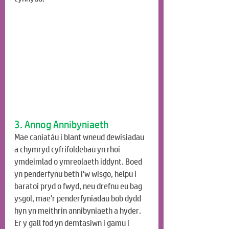
3. Annog Annibyniaeth
Mae caniatáu i blant wneud dewisiadau 
a chymryd cyfrifoldebau yn rhoi 
ymdeimlad o ymreolaeth iddynt. Boed 
yn penderfynu beth i'w wisgo, helpu i 
baratoi pryd o fwyd, neu drefnu eu bag 
ysgol, mae'r penderfyniadau bob dydd 
hyn yn meithrin annibyniaeth a hyder. 
Er y gall fod yn demtasiwn i gamu i 