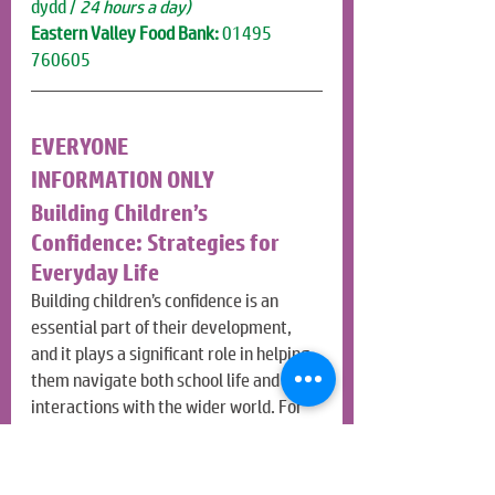
dydd /
 24 hours a day)
Eastern Valley Food Bank:
 01495 
760605
EVERYONE
INFORMATION ONLY
Building Children’s 
Confidence: Strategies for 
Everyday Life
Building children’s confidence is an 
essential part of their development, 
and it plays a significant role in helping 
them navigate both school life and their 
interactions with the wider world. For 
some children, confidence is a skill they 
develop over time, with guidance and 
support from the adults around them. 