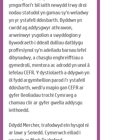
ymgorffori'r bil iaith newydd trwy droi 
nodau statudol yn gamau sy'n weladwy 
yn yr ystafell ddosbarth. Byddwn yn 
cwrdd ag addysgwyr athrawon, 
arweinwyr ysgolion a swyddogion y 
llywodraeth i ddeall dulliau datblygu 
proffesiynol sy'n adeiladu barnau lefel 
dibynadwy, a chasglu enghreifftiau o 
gymedroli, mentora ac adrodd yn unol â 
lefelau CEFR. Y dystiolaeth a ddygwn yn 
ôl fydd argymhellion parod i'r ystafell 
ddosbarth, wedi'u mapio gan CEFR ar 
gyfer lleoliadau trochi Cymraeg a 
chamau clir ar gyfer gwella addysgu 
ieithoedd.
Ddydd Mercher, trafodwyd ein hysgol ni 
ar lawr y Senedd. Cymerwch eiliad i 