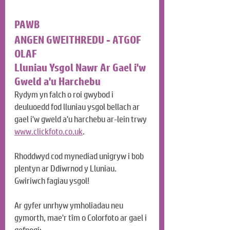
PAWB
ANGEN GWEITHREDU - ATGOF 
OLAF
Lluniau Ysgol Nawr Ar Gael i'w 
Gweld a'u Harchebu
Rydym yn falch o roi gwybod i 
deuluoedd fod lluniau ysgol bellach ar 
gael i'w gweld a'u harchebu ar-lein trwy 
www.clickfoto.co.uk
.
Rhoddwyd cod mynediad unigryw i bob 
plentyn ar Ddiwrnod y Lluniau. 
Gwiriwch fagiau ysgol!
Ar gyfer unrhyw ymholiadau neu 
gymorth, mae'r tîm o Colorfoto ar gael i 