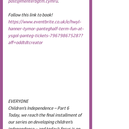
post@menterbgtm.cymru
.
Follow this link to book!
https://www.eventbrite.co.uk/e/hwyl-
hanner-tymor-panteghalf-term-fun-at-
ysgol-panteg-tickets-796798675287?
aff=oddtdtcreator
EVERYONE
Children’s Independence – Part 6
Today, we reach the final installment of 
our series on developing children’s 
independence – and today’s focus is on 