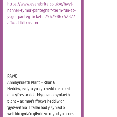
https://www.eventbrite.co.uk/e/hwyl-
hanner-tymor-panteghalf-term-fun-at-
ysgol-panteg-tickets-796798675287?
aff=oddtdtcreator
PAWB
Annibyniaeth Plant – Rhan 6
Heddiw, rydym yn cyrraedd rhan olaf 
ein cyfres ar ddatblygu annibyniaeth 
plant – ac mae’r ffocws heddiw ar 
‘gydweithio’. Efallai bod y syniad o 
weithio gyda’n gilydd yn mynd yn groes 