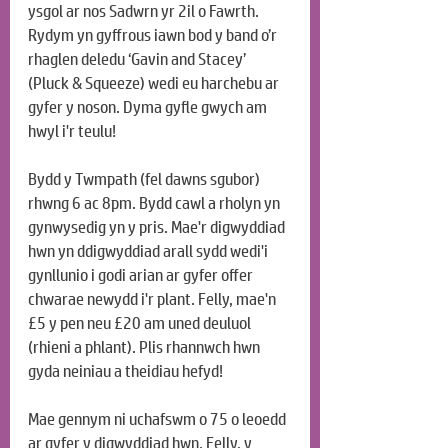
ysgol ar nos Sadwrn yr 2il o Fawrth. 
Rydym yn gyffrous iawn bod y band o’r 
rhaglen deledu ‘Gavin and Stacey’ 
(Pluck & Squeeze) wedi eu harchebu ar 
gyfer y noson. Dyma gyfle gwych am 
hwyl i'r teulu!
Bydd y Twmpath (fel dawns sgubor) 
rhwng 6 ac 8pm. Bydd cawl a rholyn yn 
gynwysedig yn y pris. Mae'r digwyddiad 
hwn yn ddigwyddiad arall sydd wedi'i 
gynllunio i godi arian ar gyfer offer 
chwarae newydd i'r plant. Felly, mae'n 
£5 y pen neu £20 am uned deuluol 
(rhieni a phlant). Plis rhannwch hwn 
gyda neiniau a theidiau hefyd!
Mae gennym ni uchafswm o 75 o leoedd 
ar gyfer y digwyddiad hwn. Felly, y 