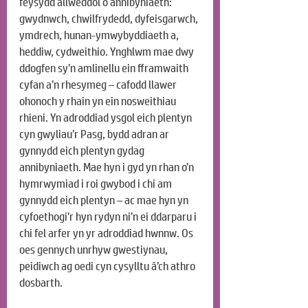
feysydd allweddol o annibyniaeth: 
gwydnwch, chwilfrydedd, dyfeisgarwch, 
ymdrech, hunan-ymwybyddiaeth a, 
heddiw, cydweithio. Ynghlwm mae dwy 
ddogfen sy’n amlinellu ein fframwaith 
cyfan a’n rhesymeg – cafodd llawer 
ohonoch y rhain yn ein nosweithiau 
rhieni. Yn adroddiad ysgol eich plentyn 
cyn gwyliau’r Pasg, bydd adran ar 
gynnydd eich plentyn gydag 
annibyniaeth. Mae hyn i gyd yn rhan o’n 
hymrwymiad i roi gwybod i chi am 
gynnydd eich plentyn – ac mae hyn yn 
cyfoethogi’r hyn rydyn ni’n ei ddarparu i 
chi fel arfer yn yr adroddiad hwnnw. Os 
oes gennych unrhyw gwestiynau, 
peidiwch ag oedi cyn cysylltu â’ch athro 
dosbarth.