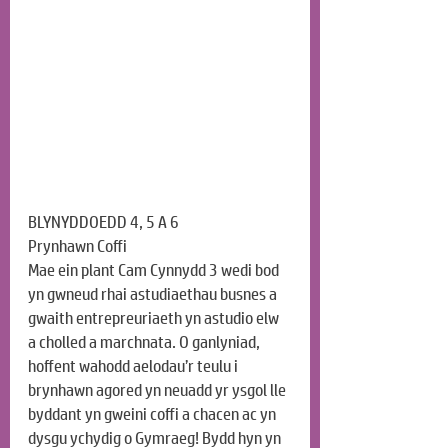
BLYNYDDOEDD 4, 5 A 6
Prynhawn Coffi
Mae ein plant Cam Cynnydd 3 wedi bod 
yn gwneud rhai astudiaethau busnes a 
gwaith entrepreuriaeth yn astudio elw 
a cholled a marchnata. O ganlyniad, 
hoffent wahodd aelodau’r teulu i 
brynhawn agored yn neuadd yr ysgol lle 
byddant yn gweini coffi a chacen ac yn 
dysgu ychydig o Gymraeg! Bydd hyn yn 