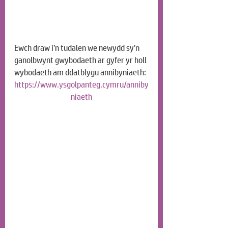
Ewch draw i’n tudalen we newydd sy’n 
ganolbwynt gwybodaeth ar gyfer yr holl 
wybodaeth am ddatblygu annibyniaeth:
https://www.ysgolpanteg.cymru/anniby
niaeth