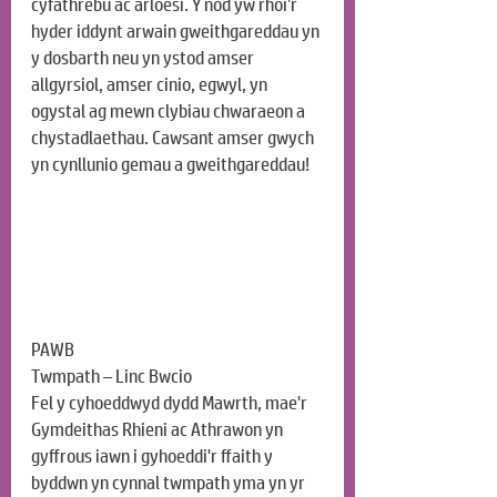
cyfathrebu ac arloesi. Y nod yw rhoi’r 
hyder iddynt arwain gweithgareddau yn 
y dosbarth neu yn ystod amser 
allgyrsiol, amser cinio, egwyl, yn 
ogystal ag mewn clybiau chwaraeon a 
chystadlaethau. Cawsant amser gwych 
yn cynllunio gemau a gweithgareddau!
PAWB
Twmpath – Linc Bwcio
Fel y cyhoeddwyd dydd Mawrth, mae'r 
Gymdeithas Rhieni ac Athrawon yn 
gyffrous iawn i gyhoeddi'r ffaith y 
byddwn yn cynnal twmpath yma yn yr 