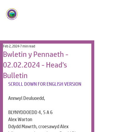
Ysgol Panteg
Meithrin Meddyliau Craff
/
Nurturing Sharp Minds
Feb 2, 2024
7 min read
Bwletin y Pennaeth -
02.02.2024 - Head's
Bulletin
SCROLL DOWN FOR ENGLISH VERSION
Annwyl Deuluoedd,
BLYNYDDOEDD 4, 5 A 6
Alex Warton
Ddydd Mawrth, croesawyd Alex 