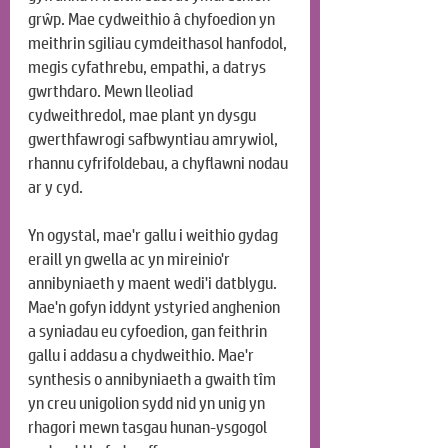
grŵp. Mae cydweithio â chyfoedion yn 
meithrin sgiliau cymdeithasol hanfodol, 
megis cyfathrebu, empathi, a datrys 
gwrthdaro. Mewn lleoliad 
cydweithredol, mae plant yn dysgu 
gwerthfawrogi safbwyntiau amrywiol, 
rhannu cyfrifoldebau, a chyflawni nodau 
ar y cyd.
Yn ogystal, mae'r gallu i weithio gydag 
eraill yn gwella ac yn mireinio'r 
annibyniaeth y maent wedi'i datblygu. 
Mae'n gofyn iddynt ystyried anghenion 
a syniadau eu cyfoedion, gan feithrin 
gallu i addasu a chydweithio. Mae'r 
synthesis o annibyniaeth a gwaith tîm 
yn creu unigolion sydd nid yn unig yn 
rhagori mewn tasgau hunan-ysgogol 