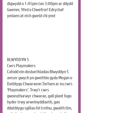
digwydd o 1:45pm tan 3:00pm ar ddydd 
Gwener, 9fed o Chwefror! Edrychaf 
ymlaen at eich gweld chi yno!
BLWYDDYN 5
Cwrs Playmakers
Cafodd ein dosbarthiadau Blwyddyn 5 
amser gwych yn gweithio gyda Megan o 
Datblygu Chwaraeon Torfaen ar eu cwrs 
‘Playmakers’. Trwy’r cwrs 
gwneuthurwyr chwarae, gall plant fagu 
hyder trwy arweinyddiaeth, gan 
ddatblygu sgiliau fel trefnu, gwaith tîm, 