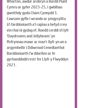
Wharton, awdur arobryn a Bardd Plant 
Cymru ar gyfer 2023-25, i gwblhau 
gweithdy gyda Cham Cynnydd 3. 
Cawsom gyfle i wrando ac ymgysylltu 
â’i farddoniaeth a’i rapiau a hefyd creu 
ein rhai ni gydag ef. Roedd cerddi o’i lyfr 
‘Daydreams and Jellybeans’ yn 
ffefrynnau mawr ac mae’r llyfr yn un a 
argymhellir i Ddiwrnod Cenedlaethol 
Barddoniaeth i’w ddarllen ac fe 
gyrhaeddodd restr fer Llyfr y Flwyddyn 
2021.