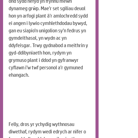
ond sydd hefyd yn ffynnu mewn 
dynameg grŵp. Mae’r set sgiliau deuol 
hon yn arfogi plant â’r amlochredd sydd 
ei angen i lywio cymhlethdodau bywyd, 
gan eu siapio’n unigolion sy’n fedrus yn 
gymdeithasol, yn wydn ac yn 
ddyfeisgar. Trwy gydnabod a meithrin y 
gyd-ddibyniaeth hon, rydym yn 
grymuso plant i ddod yn gyfranwyr 
cyflawn i’w twf personol a’r gymuned 
ehangach.
Felly, dros yr ychydig wythnosau 
diwethaf, rydym wedi edrych ar nifer o 