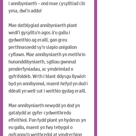
i annibyniaeth – ond mae cysylltiad clir 
yma, dwi’n addo!
Mae datblygiad annibyniaeth plant 
wedi'i gysylltu'n agos â'u gallu i 
gydweithio ag eraill, gan greu 
perthnasoedd sy'n siapio unigolion 
cyflawn. Mae annibyniaeth yn meithrin 
hunanddibyniaeth, sgiliau gwneud 
penderfyniadau, ac ymdeimlad o 
gyfrifoldeb. Wrth i blant ddysgu llywio'r 
byd yn annibynnol, maent hefyd yn dod i 
ddeall yn well sut i weithio gydag eraill.
Mae annibyniaeth newydd yn dod yn 
gatalydd ar gyfer cydweithredu 
effeithiol. Pan fydd plant yn hyderus yn 
eu gallu, maent yn fwy tebygol o 
gyfrannu'n weithredol at ymdrechion 