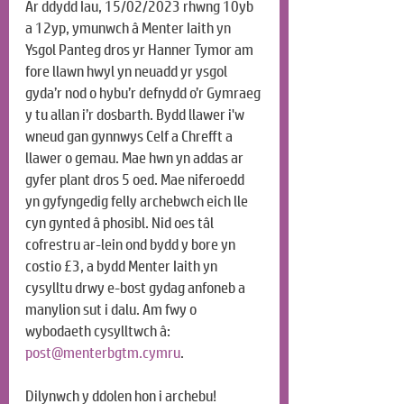
Ar ddydd Iau, 15/02/2023 rhwng 10yb 
a 12yp, ymunwch â Menter Iaith 
yn 
Ysgol Panteg dros yr Hanner Tymor am 
fore llawn hwyl yn neuadd yr ysgol 
gyda’r nod o hybu’r defnydd o’r Gymraeg 
y tu allan i’r dosbarth. Bydd llawer i'w 
wneud gan gynnwys Celf a Chrefft a 
llawer o gemau. Mae hwn yn addas ar 
gyfer plant dros 5 oed. Mae niferoedd 
yn gyfyngedig felly archebwch eich lle 
cyn gynted â phosibl. Nid oes tâl 
cofrestru ar-lein ond bydd y bore yn 
costio £3, a bydd Menter Iaith yn 
cysylltu drwy e-bost gydag anfoneb a 
manylion sut i dalu. Am fwy o 
wybodaeth cysylltwch â: 
post@menterbgtm.cymru
.
Dilynwch y ddolen hon i archebu!