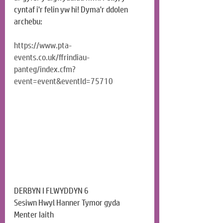
cyntaf i'r felin yw hi! Dyma'r ddolen 
archebu:
https://www.pta-
events.co.uk/ffrindiau-
panteg/index.cfm?
event=event&eventId=75710
DERBYN I FLWYDDYN 6
Sesiwn Hwyl Hanner Tymor gyda 
Menter Iaith