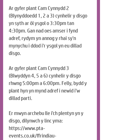
Ar gyfer plant Cam Cynnydd 2 
(Blynyddoedd 1, 2 a 3) cynhelir y disgo 
yn syth ar ôl ysgol o 3:30pm tan 
4:30pm. Gan nad oes amser i fynd 
adref, rydym yn annog y rhai sy'n 
mynychu i ddod i'r ysgol yn eu dillad 
disgo.
Ar gyfer plant Cam Cynnydd 3 
(Blwyddyn 4, 5 a 6) cynhelir y disgo 
rhwng 5:00pm a 6:00pm. Felly, bydd y 
plant hyn yn mynd adref i newid i'w 
dillad parti.
Er mwyn archebu lle i'ch plentyn yn y 
disgo, dilynwch y linc yma:
https://www.pta-
events.co.uk/ffrindiau-