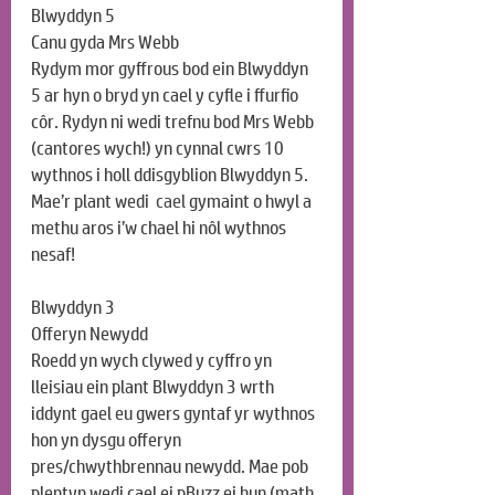
Blwyddyn 5
Canu gyda Mrs Webb
Rydym mor gyffrous bod ein Blwyddyn 
5 ar hyn o bryd yn cael y cyfle i ffurfio 
côr. Rydyn ni wedi trefnu bod Mrs Webb 
(cantores wych!) yn cynnal cwrs 10 
wythnos i holl ddisgyblion Blwyddyn 5. 
Mae’r plant wedi 
 cael
 gymaint o hwyl a 
methu aros i’w chael hi nôl wythnos 
nesaf!
Blwyddyn 3
Offeryn Newydd
Roedd yn wych clywed y cyffro yn 
lleisiau ein plant Blwyddyn 3 wrth 
iddynt gael eu gwers gyntaf yr wythnos 
hon yn dysgu offeryn 
pres/chwythbrennau newydd. Mae pob 
plentyn wedi cael ei pBuzz ei hun (math 