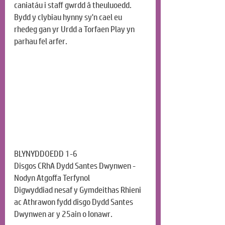
caniatáu i staff gwrdd â theuluoedd. 
Bydd y clybiau hynny sy'n cael eu 
rhedeg gan yr Urdd a Torfaen Play yn 
parhau fel arfer.
BLYNYDDOEDD 1-6
Disgos CRhA Dydd Santes Dwynwen - 
Nodyn Atgoffa Terfynol
Digwyddiad nesaf y Gymdeithas Rhieni 
ac Athrawon fydd disgo Dydd Santes 
Dwynwen ar y 25ain o Ionawr.