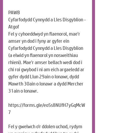
PAWB
Cyfarfodydd Cynnydd a Lles Disgyblion - 
Atgof
Fel y cyhoeddwyd yn flaenorol, mae'r 
amser yn dod i fyny ar gyfer ein 
Cyfarfodydd Cynnydd a Lles Disgyblion 
(a elwid yn flaenorol yn nosweithiau 
rhieni). Mae'r amser bellach wedi dod i 
chi roi gwybod i ni am eich argaeledd ar 
gyfer dydd Llun 29ain o Ionawr, dydd 
Mawrth 30ain o Ionawr a dydd Mercher 
31ain o Ionawr.
https://forms.gle/eoSs8NUfH7yGqMcW
7
Fel y gwelwch o'r ddolen uchod, rydym 