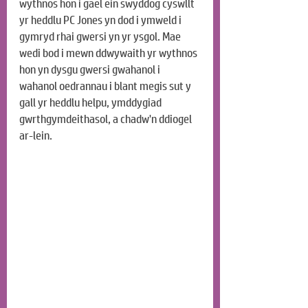
wythnos hon i gael ein swyddog cyswllt 
yr heddlu PC Jones yn dod i ymweld i 
gymryd rhai gwersi yn yr ysgol. Mae 
wedi bod i mewn ddwywaith yr wythnos 
hon yn dysgu gwersi gwahanol i 
wahanol oedrannau i blant megis sut y 
gall yr heddlu helpu, ymddygiad 
gwrthgymdeithasol, a chadw'n ddiogel 
ar-lein.