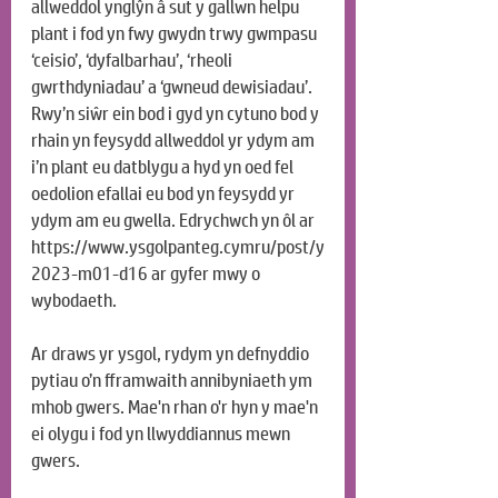
allweddol ynglŷn â sut y gallwn helpu 
plant i fod yn fwy gwydn trwy gwmpasu 
‘ceisio’, ‘dyfalbarhau’, ‘rheoli 
gwrthdyniadau’ a ‘gwneud dewisiadau’. 
Rwy’n siŵr ein bod i gyd yn cytuno bod y 
rhain yn feysydd allweddol yr ydym am 
i’n plant eu datblygu a hyd yn oed fel 
oedolion efallai eu bod yn feysydd yr 
ydym am eu gwella. Edrychwch yn ôl ar 
https://www.ysgolpanteg.cymru/post/y
2023-m01-d16
 ar gyfer mwy o 
wybodaeth.
Ar draws yr ysgol, rydym yn defnyddio 
pytiau o’n fframwaith annibyniaeth ym 
mhob gwers. Mae'n rhan o'r hyn y mae'n 
ei olygu i fod yn llwyddiannus mewn 
gwers.