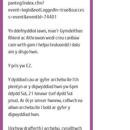
panteg/index.cfm?
event=login&notLoggedIn=true&succes
s=event&eventId=74401
Yn ddefnyddiol iawn, mae’r Gymdeithas 
Rhieni ac Athrawon wedi creu canllaw 
cam wrth gam i helpu teuluoedd i dalu 
am y disgo hwn.
Y pris yw £2.
Y dyddiad cau ar gyfer archebu lle i'ch 
plentyn ar y digwyddiad hwn yw 6pm 
ddydd Sul, 21 Ionawr (sef dydd Sul 
yma). Ar ôl yr amser hwnnw, cofiwch na 
allwn archebu lle i bobl ar gyfer y 
digwyddiad hwn.
Unrhyw drafferth i archebu, cysylltwch 