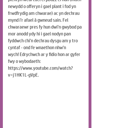
newydd o offeryn i gael plant i fod yn 
frwdfrydig am chwarae) ac yn dechrau 
mynd i'r afael â gwneud sain. Fel 
chwaraewr pres fy hun dwi'n gwybod pa 
mor anodd ydy hi i gael nodyn pan 
fyddwch chi'n dechrau dysgu am y tro 
cyntaf - ond fe wnaethon nhw'n 
wych!
Edrychwch ar y fidio hon ar gyfer 
fwy o wybodaeth: 
https://www.youtube.com/watch?
v=j1HK1L-gVpE
.