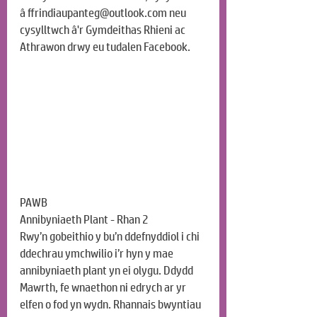
â 
ffrindiaupanteg@outlook.com
 neu 
cysylltwch â'r Gymdeithas Rhieni ac 
Athrawon drwy eu tudalen Facebook.
PAWB
Annibyniaeth Plant - Rhan 2
Rwy’n gobeithio y bu’n ddefnyddiol i chi 
ddechrau ymchwilio i’r hyn y mae 
annibyniaeth plant yn ei olygu. Ddydd 
Mawrth, fe wnaethon ni edrych ar yr 
elfen o fod yn wydn. Rhannais bwyntiau 