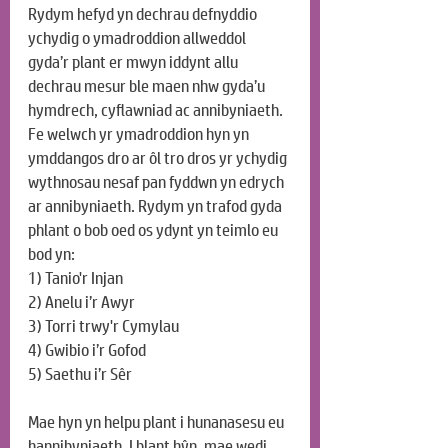
Rydym hefyd yn dechrau defnyddio 
ychydig o ymadroddion allweddol 
gyda’r plant er mwyn iddynt allu 
dechrau mesur ble maen nhw gyda’u 
hymdrech, cyflawniad ac annibyniaeth. 
Fe welwch yr ymadroddion hyn yn 
ymddangos dro ar ôl tro dros yr ychydig 
wythnosau nesaf pan fyddwn yn edrych 
ar annibyniaeth. Rydym yn trafod gyda 
phlant o bob oed os ydynt yn teimlo eu 
bod yn:
1) Tanio'r Injan
2) Anelu i’r Awyr
3) Torri trwy'r Cymylau
4) Gwibio i’r Gofod
5) Saethu i’r Sêr
Mae hyn yn helpu plant i hunanasesu eu 
hannibyniaeth. I blant hŷn, mae wedi 