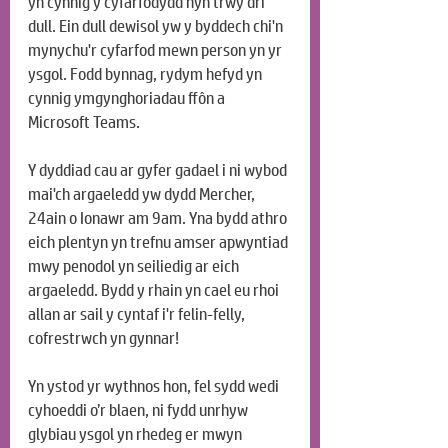
yn cynnig y cyfarfodydd hyn trwy dri 
dull. Ein dull dewisol yw y byddech chi'n 
mynychu'r cyfarfod mewn person yn yr 
ysgol. Fodd bynnag, rydym hefyd yn 
cynnig ymgynghoriadau ffôn a 
Microsoft Teams.
Y dyddiad cau ar gyfer gadael i ni wybod 
mai'ch argaeledd yw dydd Mercher, 
24ain o Ionawr am 9am. Yna bydd athro 
eich plentyn yn trefnu amser apwyntiad 
mwy penodol yn seiliedig ar eich 
argaeledd. Bydd y rhain yn cael eu rhoi 
allan ar sail y cyntaf i'r felin-felly, 
cofrestrwch yn gynnar!
Yn ystod yr wythnos hon, fel sydd wedi 
cyhoeddi o’r blaen, ni fydd unrhyw 
glybiau ysgol yn rhedeg er mwyn 