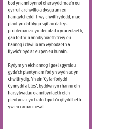
bod yn annibynnol oherwydd mae'n eu 
gyrru i archwilio a dysgu am eu 
hamgylchedd. Trwy chwilfrydedd, mae 
plant yn datblygu sgiliau datrys 
problemau ac ymdeimlad o ymreolaeth, 
gan feithrin annibyniaeth trwy eu 
hannog i chwilio am wybodaeth a 
llywio'r byd ar eu pen eu hunain.
Rydym yn eich annog i gael sgyrsiau 
gyda’ch plentyn am fod yn wydn ac yn 
chwilfrydig. Yn ein ‘Cyfarfodydd 
Cynnydd a Lles’, byddwn yn rhannu ein 
harsylwadau o annibyniaeth eich 
plentyn ac yn trafod gyda’n gilydd beth 
yw eu camau nesaf.