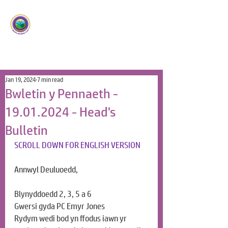
Ysgol Panteg
Meithrin Meddyliau Craff
/
Nurturing Sharp Minds
Jan 19, 2024
7 min read
Bwletin y Pennaeth -
19.01.2024 - Head's
Bulletin
SCROLL DOWN FOR ENGLISH VERSION
Annwyl Deuluoedd,
Blynyddoedd 2, 3, 5 a 6
Gwersi gyda PC Emyr Jones
Rydym wedi bod yn ffodus iawn yr 