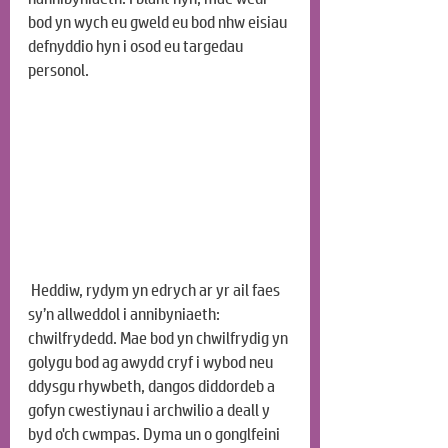
bod yn wych eu gweld eu bod nhw eisiau 
defnyddio hyn i osod eu targedau 
personol.
 Heddiw, rydym yn edrych ar yr ail faes 
sy’n allweddol i annibyniaeth: 
chwilfrydedd. Mae bod yn chwilfrydig yn 
golygu bod ag awydd cryf i wybod neu 
ddysgu rhywbeth, dangos diddordeb a 
gofyn cwestiynau i archwilio a deall y 
byd o'ch cwmpas. Dyma un o gonglfeini 