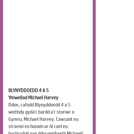
BLYNYDDOEDD 4 A 5
Ymweliad Michael Harvey
Ddoe, cafodd Blynyddoedd 4 a 5 
weithdy gyda’r bardd a’r storïwr o 
Gymru, Michael Harvey. Cawsant eu 
straeon eu hunain ar ôl cael eu 
hysbrydoli gan ddysgeidiaeth Michael! 