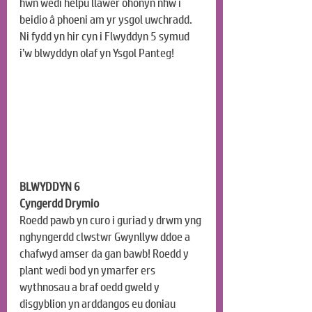
hwn wedi helpu llawer ohonyn nhw i 
beidio â phoeni am yr ysgol uwchradd. 
Ni fydd yn hir cyn i Flwyddyn 5 symud 
i’w blwyddyn olaf yn Ysgol Panteg!
BLWYDDYN 6
Cyngerdd Drymio
Roedd pawb yn curo i guriad y drwm yng 
nghyngerdd clwstwr Gwynllyw ddoe a 
chafwyd amser da gan bawb! Roedd y 
plant wedi bod yn ymarfer ers 
wythnosau a braf oedd gweld y 
disgyblion yn arddangos eu doniau 