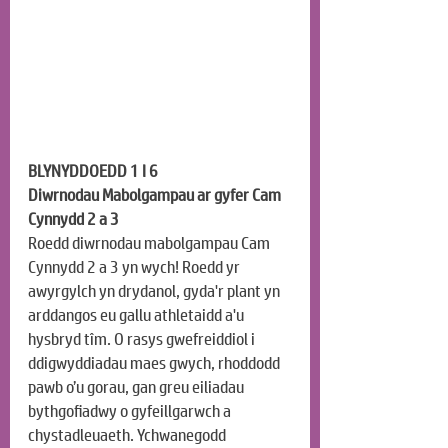
BLYNYDDOEDD 1 I 6
Diwrnodau Mabolgampau ar gyfer Cam 
Cynnydd 2 a 3
Roedd diwrnodau mabolgampau Cam 
Cynnydd 2 a 3 yn wych! Roedd yr 
awyrgylch yn drydanol, gyda'r plant yn 
arddangos eu gallu athletaidd a'u 
hysbryd tîm. O rasys gwefreiddiol i 
ddigwyddiadau maes gwych, rhoddodd 
pawb o’u gorau, gan greu eiliadau 
bythgofiadwy o gyfeillgarwch a 
chystadleuaeth. Ychwanegodd 