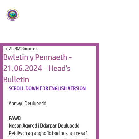
Ysgol Panteg
Meithrin Meddyliau Craff
/
Nurturing Sharp Minds
Jun 21, 2024
6 min read
Bwletin y Pennaeth -
21.06.2024 - Head's
Bulletin
SCROLL DOWN FOR ENGLISH VERSION
Annwyl Deuluoedd, 
PAWB
Noson Agored i Ddarpar Deuluoedd
Peidiwch ag anghofio bod nos Iau nesaf, 