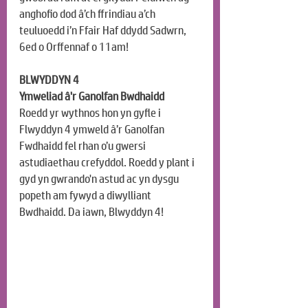
anghofio dod â’ch ffrindiau a’ch 
teuluoedd i’n Ffair Haf ddydd Sadwrn, 
6ed o Orffennaf o 11am!
BLWYDDYN 4
Ymweliad â'r Ganolfan Bwdhaidd
Roedd yr wythnos hon yn gyfle i 
Flwyddyn 4 ymweld â’r Ganolfan 
Fwdhaidd fel rhan o’u gwersi 
astudiaethau crefyddol. Roedd y plant i 
gyd yn gwrando'n astud ac yn dysgu 
popeth am fywyd a diwylliant 
Bwdhaidd. Da iawn, Blwyddyn 4!