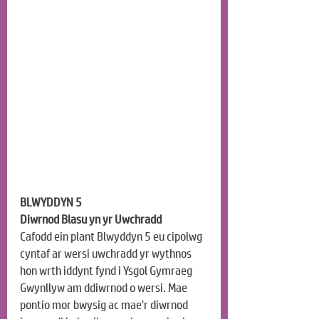
BLWYDDYN 5
Diwrnod Blasu yn yr Uwchradd
Cafodd ein plant Blwyddyn 5 eu cipolwg 
cyntaf ar wersi uwchradd yr wythnos 
hon wrth iddynt fynd i Ysgol Gymraeg 
Gwynllyw am ddiwrnod o wersi. Mae 
pontio mor bwysig ac mae'r diwrnod 