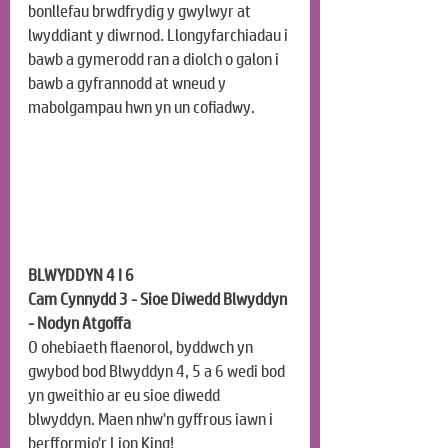
bonllefau brwdfrydig y gwylwyr at 
lwyddiant y diwrnod. Llongyfarchiadau i 
bawb a gymerodd ran a diolch o galon i 
bawb a gyfrannodd at wneud y 
mabolgampau hwn yn un cofiadwy.
BLWYDDYN 4 I 6
Cam Cynnydd 3 - Sioe Diwedd Blwyddyn 
- Nodyn Atgoffa
O ohebiaeth flaenorol, byddwch yn 
gwybod bod Blwyddyn 4, 5 a 6 wedi bod 
yn gweithio ar eu sioe diwedd 
blwyddyn. Maen nhw'n gyffrous iawn i 
berfformio'r Lion King!