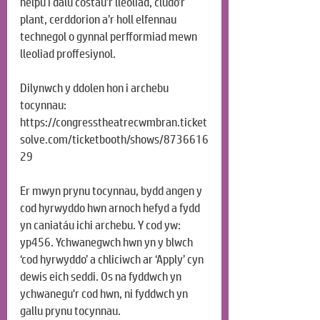
helpu i dalu costau’r lleoliad, cludo’r 
plant, cerddorion a’r holl elfennau 
technegol o gynnal perfformiad mewn 
lleoliad proffesiynol.
Dilynwch y ddolen hon i archebu 
tocynnau:
https://congresstheatrecwmbran.ticket
solve.com/ticketbooth/shows/8736616
29
Er mwyn prynu tocynnau, bydd angen y 
cod hyrwyddo hwn arnoch hefyd a fydd 
yn caniatáu ichi archebu. Y cod yw: 
yp456. Ychwanegwch hwn yn y blwch 
‘cod hyrwyddo’ a chliciwch ar ‘Apply’ cyn 
dewis eich seddi. Os na fyddwch yn 
ychwanegu'r cod hwn, ni fyddwch yn 
gallu prynu tocynnau.