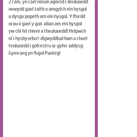
27ain, yn cael noson agored i deuluoedd 
newydd gael taith o amgylch ein hysgol 
a dysgu popeth am ein hysgol. Y ffordd 
orau o gael y gair allan am ein hysgol 
yw chi fel rhieni a theuluoedd! Helpwch 
ni i hysbysebu'r digwyddiad hwn a chael 
teuluoedd i gofrestru ar gyfer addysg 
Gymraeg yn Ysgol Panteg!