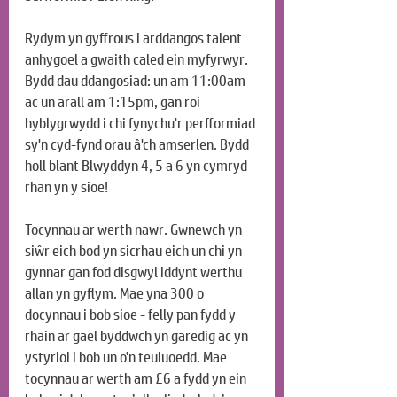
Rydym yn gyffrous i arddangos talent 
anhygoel a gwaith caled ein myfyrwyr. 
Bydd dau ddangosiad: un am 11:00am 
ac un arall am 1:15pm, gan roi 
hyblygrwydd i chi fynychu'r perfformiad 
sy'n cyd-fynd orau â'ch amserlen. Bydd 
holl blant Blwyddyn 4, 5 a 6 yn cymryd 
rhan yn y sioe!
Tocynnau ar werth nawr. Gwnewch yn 
siŵr eich bod yn sicrhau eich un chi yn 
gynnar gan fod disgwyl iddynt werthu 
allan yn gyflym. Mae yna 300 o 
docynnau i bob sioe - felly pan fydd y 
rhain ar gael byddwch yn garedig ac yn 
ystyriol i bob un o'n teuluoedd. Mae 
tocynnau ar werth am £6 a fydd yn ein 