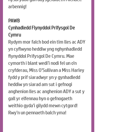
arbennig!
PAWB
Cynhadledd Flynyddol Prifysgol De 
Cymru
Rydym mor falch bod ein tîm lles ac ADY 
yn cyflwyno heddiw yng nghynhadledd 
flynyddol Prifysgol De Cymru. Mae 
cymorth i blant wedi’i nodi fel un o’n 
cryfderau, Miss O’Sullivan a Miss Harley 
fydd y prif siaradwyr yn y gynhadledd 
heddiw yn siarad am sut i gefnogi 
anghenion lles ac anghenion ADY a sut y 
gall yr elfennau hyn o gefnogaeth 
weithio gyda’i gilydd mewn cytgord! 
Rwy’n un pennaeth balch yma!