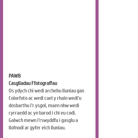
PAWB
Casgliadau Ffotograffau
Os ydych chi wedi archebu lluniau gan 
Colorfoto ac wedi cael y rhain wedi'u 
dosbarthu i'r ysgol, maen nhw wedi 
cyrraedd ac yn barod i chi eu codi. 
Galwch mewn i’rswyddfa i gasglu a 
llofnodi ar gyfer eich lluniau.