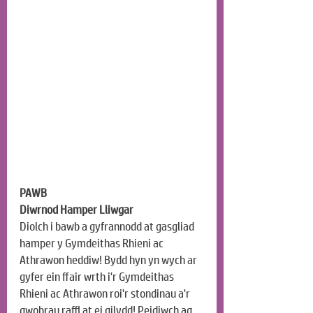
PAWB
Diwrnod Hamper Lliwgar
Diolch i bawb a gyfrannodd at gasgliad 
hamper y Gymdeithas Rhieni ac 
Athrawon heddiw! Bydd hyn yn wych ar 
gyfer ein ffair wrth i'r Gymdeithas 
Rhieni ac Athrawon roi'r stondinau a'r 
gwobrau raffl at ei gilydd! Peidiwch ag 