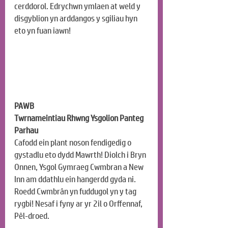
cerddorol. Edrychwn ymlaen at weld y 
disgyblion yn arddangos y sgiliau hyn 
eto yn fuan iawn!
PAWB
Twrnameintiau Rhwng Ysgolion Panteg 
Parhau
Cafodd ein plant noson fendigedig o 
gystadlu eto dydd Mawrth! Diolch i Bryn 
Onnen, Ysgol Gymraeg Cwmbran a New 
Inn am ddathlu ein hangerdd gyda ni. 
Roedd Cwmbrân yn fuddugol yn y tag 
rygbi! Nesaf i fyny ar yr 2il o Orffennaf, 
Pêl-droed.