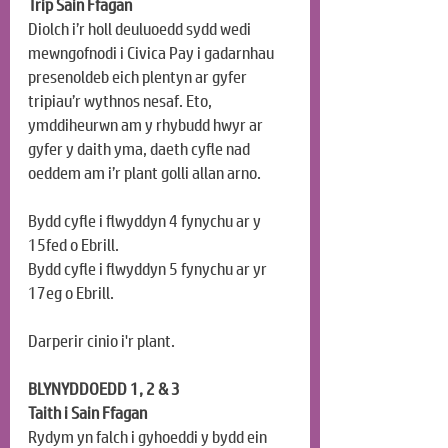
Trip Sain Ffagan
Diolch i’r holl deuluoedd sydd wedi 
mewngofnodi i Civica Pay i gadarnhau 
presenoldeb eich plentyn ar gyfer 
tripiau’r wythnos nesaf. Eto, 
ymddiheurwn am y rhybudd hwyr ar 
gyfer y daith yma, daeth cyfle nad 
oeddem am i’r plant golli allan arno.
Bydd cyfle i flwyddyn 4 fynychu ar y 
15fed o Ebrill.
Bydd cyfle i flwyddyn 5 fynychu ar yr 
17eg o Ebrill.
Darperir cinio i'r plant.
BLYNYDDOEDD 1, 2 & 3
Taith i Sain Ffagan
Rydym yn falch i gyhoeddi y bydd ein 