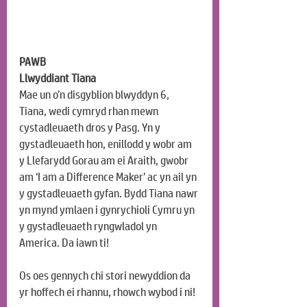
PAWB
Llwyddiant Tiana
Mae un o’n disgyblion blwyddyn 6, 
Tiana, wedi cymryd rhan mewn 
cystadleuaeth dros y Pasg. Yn y 
gystadleuaeth hon, enillodd y wobr am 
y Llefarydd Gorau am ei Araith, gwobr 
am ‘I am a Difference Maker’ ac yn ail yn 
y gystadleuaeth gyfan. Bydd Tiana nawr 
yn mynd ymlaen i gynrychioli Cymru yn 
y gystadleuaeth ryngwladol yn 
America. Da iawn ti!
Os oes gennych chi stori newyddion da 
yr hoffech ei rhannu, rhowch wybod i ni!