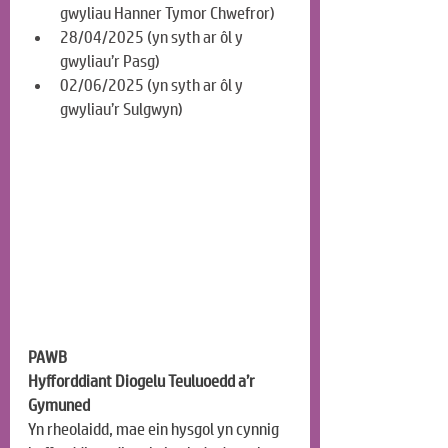
gwyliau Hanner Tymor Chwefror)
28/04/2025 (yn syth ar ôl y 
gwyliau’r Pasg)
02/06/2025 (yn syth ar ôl y 
gwyliau’r Sulgwyn)
PAWB
Hyfforddiant Diogelu Teuluoedd a’r 
Gymuned
Yn rheolaidd, mae ein hysgol yn cynnig 