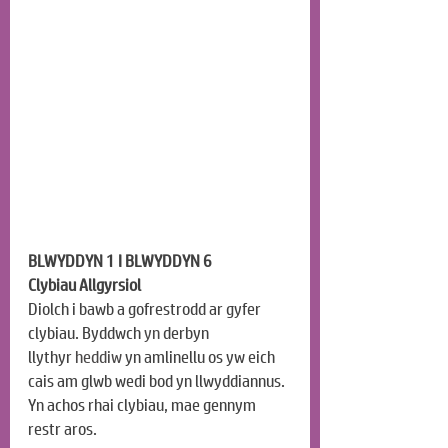
BLWYDDYN 1 I BLWYDDYN 6
Clybiau Allgyrsiol
Diolch i bawb a gofrestrodd ar gyfer 
clybiau. Byddwch 
yn
 derbyn 
llythyr
 heddiw
 yn amlinellu os yw eich 
cais am glwb wedi bod yn llwyddiannus. 
Yn achos rhai clybiau, mae gennym 
restr aros.