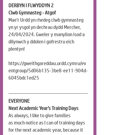
DERBYN I FLWYDDYN 2
Clwb Gymnasteg - Atgof
Mae’r Urdd yn rhedeg clwb gymnasteg 
yn yr ysgol yn dechrau dydd Mercher, 
24/04/2024. Gweler y manylion isod a 
dilynwch y ddolen i gofrestru eich 
plentyn!
https://gweithgareddau.urdd.cymru/ev
entgroup/5d06b135-3be8-ee11-904d-
6045bdc1ed25
EVERYONE
Next Academic Year’s Training Days
As always, I like to give families 
as much notice as I can of training days 
for the next academic year, because it 