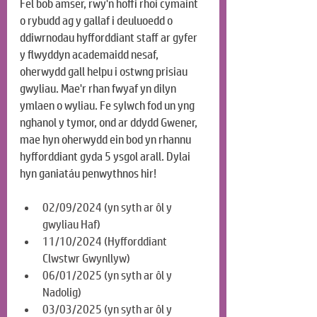
Fel bob amser, rwy'n hoffi rhoi cymaint 
o rybudd ag y gallaf i deuluoedd o 
ddiwrnodau hyfforddiant staff ar gyfer 
y flwyddyn academaidd nesaf, 
oherwydd gall helpu i ostwng prisiau 
gwyliau. Mae'r rhan fwyaf yn dilyn 
ymlaen o wyliau. Fe sylwch fod un yng 
nghanol y tymor, ond ar ddydd Gwener, 
mae hyn oherwydd ein bod yn rhannu 
hyfforddiant gyda 5 ysgol arall. Dylai 
hyn ganiatáu penwythnos hir!
02/09/2024 (yn syth ar ôl y 
gwyliau Haf)
11/10/2024 (Hyfforddiant 
Clwstwr Gwynllyw)
06/01/2025 (yn syth ar ôl y 
Nadolig)
03/03/2025 (yn syth ar ôl y 