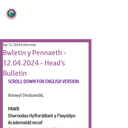
Ysgol Panteg
Meithrin Meddyliau Craff
/
Nurturing Sharp Minds
Apr 12, 2024
6 min read
Bwletin y Pennaeth -
12.04.2024 - Head's
Bulletin
SCROLL DOWN FOR ENGLISH VERSION
Annwyl Deuluoedd, 
PAWB
Diwrnodau Hyfforddiant y Flwyddyn 
Academaidd nesaf