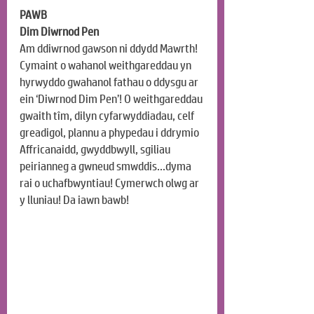
PAWB
Dim Diwrnod Pen
Am ddiwrnod gawson ni ddydd Mawrth! 
Cymaint o wahanol weithgareddau yn 
hyrwyddo gwahanol fathau o ddysgu ar 
ein ‘Diwrnod Dim Pen’! O weithgareddau 
gwaith tîm, dilyn cyfarwyddiadau, celf 
greadigol, plannu a phypedau i ddrymio 
Affricanaidd, gwyddbwyll, sgiliau 
peirianneg a gwneud smwddis…dyma 
rai o uchafbwyntiau! Cymerwch olwg ar 
y lluniau! Da iawn bawb!