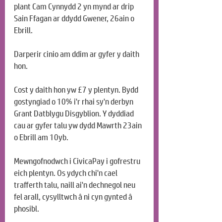
plant Cam Cynnydd 2 yn mynd ar drip 
Sain Ffagan ar ddydd Gwener, 26ain o 
Ebrill.
Darperir cinio am ddim ar gyfer y daith 
hon.
Cost y daith hon yw £7 y plentyn. Bydd 
gostyngiad o 10% i'r rhai sy'n derbyn 
Grant Datblygu Disgyblion. Y dyddiad 
cau ar gyfer talu yw dydd Mawrth 23ain 
o Ebrill am 10yb.
Mewngofnodwch i CivicaPay i gofrestru 
eich plentyn. Os ydych chi'n cael 
trafferth talu, naill ai'n dechnegol neu 
fel arall, cysylltwch â ni cyn gynted â 
phosibl.