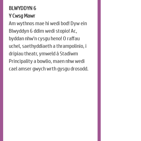
BLWYDDYN 6
Y Cwsg Mawr
Am wythnos mae hi wedi bod! Dyw ein 
Blwyddyn 6 ddim wedi stopio! Ac, 
byddan nhw'n cysgu heno! O raffau 
uchel, saethyddiaeth a thrampolinio, i 
dripiau theatr, ymweld â Stadiwm 
Principality a bowlio, maen nhw wedi 
cael amser gwych wrth gysgu drosodd.