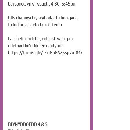
bersonol, yn yr ysgol), 4:30-5:45pm
Plis rhannwch y wybodaeth hon gyda 
ffrindiau ac aelodau o'r teulu.
I archebu eich lle, cofrestrwch gan 
ddefnyddio'r ddolen ganlynol:
https://forms.gle/JErf6a6AZ6sp7xRM7
BLYNYDDOEDD 4 & 5