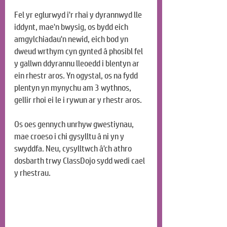
Fel yr eglurwyd i'r rhai y dyrannwyd lle 
iddynt, mae'n bwysig, os bydd eich 
amgylchiadau'n newid, eich bod yn 
dweud wrthym cyn gynted â phosibl fel 
y gallwn ddyrannu lleoedd i blentyn ar 
ein rhestr aros. Yn ogystal, os na fydd 
plentyn yn mynychu am 3 wythnos, 
gellir rhoi ei le i rywun ar y rhestr aros.
Os oes gennych unrhyw gwestiynau, 
mae croeso i chi gysylltu â ni yn y 
swyddfa. Neu, cysylltwch â'ch athro 
dosbarth trwy ClassDojo sydd wedi cael 
y rhestrau.