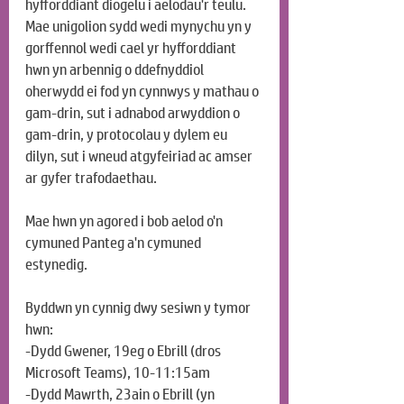
hyfforddiant diogelu i aelodau'r teulu. 
Mae unigolion sydd wedi mynychu yn y 
gorffennol wedi cael yr hyfforddiant 
hwn yn arbennig o ddefnyddiol 
oherwydd ei fod yn cynnwys y mathau o 
gam-drin, sut i adnabod arwyddion o 
gam-drin, y protocolau y dylem eu 
dilyn, sut i wneud atgyfeiriad ac amser 
ar gyfer trafodaethau.
Mae hwn yn agored i bob aelod o'n 
cymuned Panteg a'n cymuned 
estynedig.
Byddwn yn cynnig dwy sesiwn y tymor 
hwn:
-Dydd Gwener, 19eg o Ebrill (dros 
Microsoft Teams), 10-11:15am
-Dydd Mawrth, 23ain o Ebrill (yn 