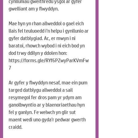
cynlluniau gweithredu ysgol ar gyfer 
gwelliant am y flwyddyn.
Mae hyn yn rhan allweddol o gael eich 
llais fel teuluoedd i'n helpu i gynllunio ar 
gyfer datblygiad. Ac, er mwyn i ni 
baratoi, rhowch wybod i ni eich bod yn 
dod trwy ddilyn y ddolen hon: 
https://forms.gle/RYf6PZwyParKVmFw
7
Ar gyfer y flwyddyn nesaf, mae ein pum 
targed datblygu allweddol a sail 
resymegol fer dros pam yr ydym am 
ganolbwyntio ar y blaenoriaethau hyn 
fel y ganlyn. Fe welwch yn glir sut 
maent wedi uno gyda’r pedwar gwerth 
craidd.