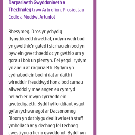
Darpariaeth Gwyddoniaeth a 
Thechnoleg
 trwy Arbrofion, Prosiectau 
Codio a Meddwl Arluniol
Rhesymeg: Dros yr ychydig 
flynyddoedd diwethaf, rydym wedi bod 
yn gweithio'n galed i sicrhau ein bod yn 
byw ein gwerthoedd ac yn gwthio am y 
gorau i bob un plentyn. Fel ysgol, rydym 
yn anelu at ragoriaeth. Rydym yn 
cydnabod ein bod ni dal ar daith i 
wireddu’r freuddwyd hon a bod camau 
allweddol y mae angen eu cymryd 
bellach er mwyn cyrraedd ein 
gweledigaeth. Bydd hyfforddiant ysgol 
gyfan ychwanegol ar Dacsonomeg 
Bloom yn datblygu dealltwriaeth staff 
ymhellach ar y dechneg fel techneg 
cwestiynu a herio gwyddonol. Bydd hyn 