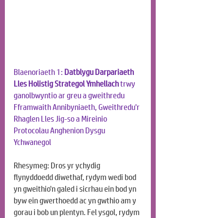
Blaenoriaeth 1: 
Datblygu Darpariaeth 
Lles Holistig Strategol Ymhellach
 trwy 
ganolbwyntio ar greu a gweithredu 
Fframwaith Annibyniaeth, Gweithredu'r 
Rhaglen Lles Jig-so a Mireinio 
Protocolau Anghenion Dysgu 
Ychwanegol
Rhesymeg: Dros yr ychydig 
flynyddoedd diwethaf, rydym wedi bod 
yn gweithio'n galed i sicrhau ein bod yn 
byw ein gwerthoedd ac yn gwthio am y 
gorau i bob un plentyn. Fel ysgol, rydym 