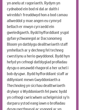
yn anelu at ragoriaeth. Rydym yn 
cydnabod ein bod ni dal ar daith i 
wireddu’r freuddwyd hon a bod camau 
allweddol y mae angen eu cymryd 
bellach er mwyn cyrraedd ein 
gweledigaeth. Bydd hyfforddiant ysgol 
gyfan ychwanegol ar Dacsonomeg 
Bloom yn datblygu dealltwriaeth staff 
ymhellach ar y dechneg fel techneg 
cwestiynu a herio gwyddonol. Bydd hyn 
hefyd yn cefnogi datblygiad profiadau 
dysgu o ansawdd rhagorol a her uchel i 
bob dysgwr. Bydd hyfforddiant staff ar 
ddilyniant mewn Gwyddoniaeth a 
Thechnoleg yn sicrhau dealltwriaeth 
drylwyr o Wyddoniaeth fel pwnc bydd 
yn cefnogi cwricwlwm uchelgeisiol sy’n 
darparu ystod eang iawn o brofiadau 
dysgu perthnasol ac ysgogol ac yn 