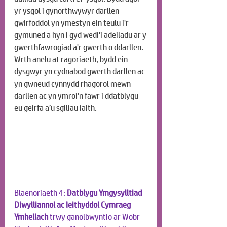
yr ysgol i gynorthwywyr darllen 
gwirfoddol yn ymestyn ein teulu i'r 
gymuned a hyn i gyd wedi'i adeiladu ar y 
gwerthfawrogiad a'r gwerth o ddarllen. 
Wrth anelu at ragoriaeth, bydd ein 
dysgwyr yn cydnabod gwerth darllen ac 
yn gwneud cynnydd rhagorol mewn 
darllen ac yn ymroi’n fawr i ddatblygu 
eu geirfa a’u sgiliau iaith.
Blaenoriaeth 4: 
Datblygu Ymgysylltiad 
Diwylliannol ac Ieithyddol Cymraeg 
Ymhellach
 trwy ganolbwyntio ar Wobr 