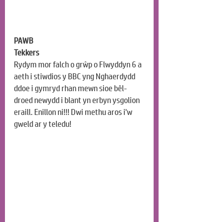
PAWB
Tekkers
Rydym mor falch o grŵp o Flwyddyn 6 a 
aeth i stiwdios y BBC yng Nghaerdydd 
ddoe i gymryd rhan mewn sioe bêl-
droed newydd i blant yn erbyn ysgolion 
eraill. Enillon ni!!! Dwi methu aros i'w 
gweld ar y teledu!