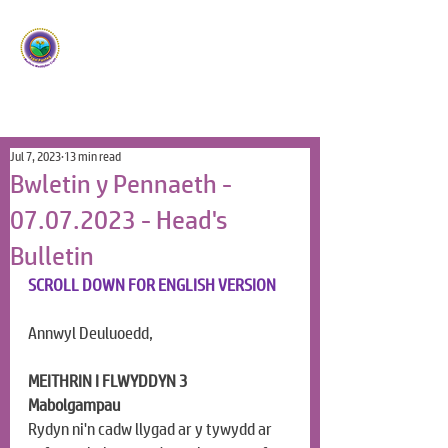
Ysgol Panteg
Meithrin Meddyliau Craff
/
Nurturing Sharp Minds
Jul 7, 2023
13 min read
Bwletin y Pennaeth -
07.07.2023 - Head's
Bulletin
SCROLL DOWN FOR ENGLISH VERSION
Annwyl Deuluoedd,
MEITHRIN I FLWYDDYN 3
Mabolgampau
Rydyn ni'n cadw llygad ar y tywydd ar 