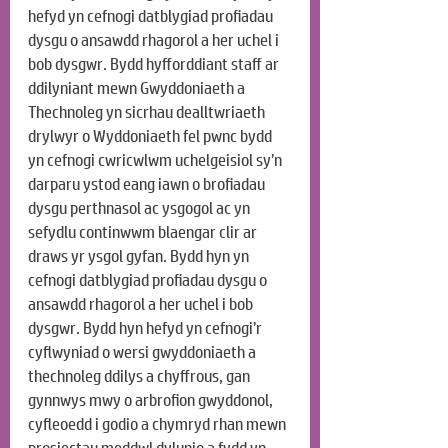
hefyd yn cefnogi datblygiad profiadau 
dysgu o ansawdd rhagorol a her uchel i 
bob dysgwr. Bydd hyfforddiant staff ar 
ddilyniant mewn Gwyddoniaeth a 
Thechnoleg yn sicrhau dealltwriaeth 
drylwyr o Wyddoniaeth fel pwnc bydd 
yn cefnogi cwricwlwm uchelgeisiol sy’n 
darparu ystod eang iawn o brofiadau 
dysgu perthnasol ac ysgogol ac yn 
sefydlu continwwm blaengar clir ar 
draws yr ysgol gyfan. Bydd hyn yn 
cefnogi datblygiad profiadau dysgu o 
ansawdd rhagorol a her uchel i bob 
dysgwr. Bydd hyn hefyd yn cefnogi’r 
cyflwyniad o wersi gwyddoniaeth a 
thechnoleg ddilys a chyffrous, gan 
gynnwys mwy o arbrofion gwyddonol, 
cyfleoedd i godio a chymryd rhan mewn 