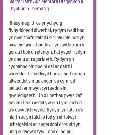
Siarter Iaith Aur, Mentora Disgyblion a 
Chynllunio Thematig
Rhesymeg: Dros yr ychydig 
flynyddoedd diwethaf, rydym wedi bod 
yn gweithio'n galed i sicrhau ein bod yn 
byw ein gwerthoedd ac yn gwthio am y 
gorau i bob un plentyn. Fel ysgol, rydym 
yn anelu at ragoriaeth. Rydym yn 
cydnabod ein bod ni dal ar daith i 
wireddu’r freuddwyd hon ac bod camau 
allweddol y mae angen eu cymryd 
bellach er mwyn cyrraedd ein 
gweledigaeth. Un o'r pethau pwysicaf 
am ein teulu ysgol yw ein Cymreictod 
a'n dwyieithrwydd. Rydym yn falch o'n 
hiaith ac yn falch o fod yn eiriolwyr 
uchelgeisiol ac angerddol dros nid yn 
unig ei gadw'n fyw - ond ei helpu i 