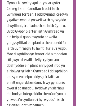
ffynnu. Ni yw'r ysgol letyol ar gyfer 
Carreg Lam - Canolfan Trochi Iaith 
Gymraeg Torfaen. Fodd bynnag, credwn 
y gallwn wneud yn well wrth hyrwyddo 
diwylliant, treftadaeth ac iaith Cymru. 
Bydd Gwobr Siarter Iaith Gymraeg yn 
ein helpu i ganolbwyntio ar wella 
ymgysylltiad ein plant a theuluoedd â’r 
iaith Gymraeg y tu hwnt i furiau’r ysgol. 
Mae disgyblion yn fentoriaid a modelau 
rôl gwych i eraill - felly, rydym am 
ddefnyddio ein plant anhygoel i fod yn 
eiriolwyr yr iaith Gymraeg i ddisgyblion 
iau sy'n eu helpu i ddysgu'r iaith ac 
ennill angerdd amdani. Trwy gynllunio 
gwersi ac unedau, byddwn yn sicrhau 
ein bod yn integreiddio themâu Cymru 
yn well i'n cynllunio i hyrwyddo'r iaith 
a'r diwylliant ymhellach.