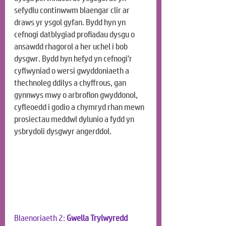
sefydlu continwwm blaengar clir ar 
draws yr ysgol gyfan. Bydd hyn yn 
cefnogi datblygiad profiadau dysgu o 
ansawdd rhagorol a her uchel i bob 
dysgwr. Bydd hyn hefyd yn cefnogi’r 
cyflwyniad o wersi gwyddoniaeth a 
thechnoleg ddilys a chyffrous, gan 
gynnwys mwy o arbrofion gwyddonol, 
cyfleoedd i godio a chymryd rhan mewn 
prosiectau meddwl dylunio a fydd yn 
ysbrydoli dysgwyr angerddol.
Blaenoriaeth 2: 
Gwella Trylwyredd 