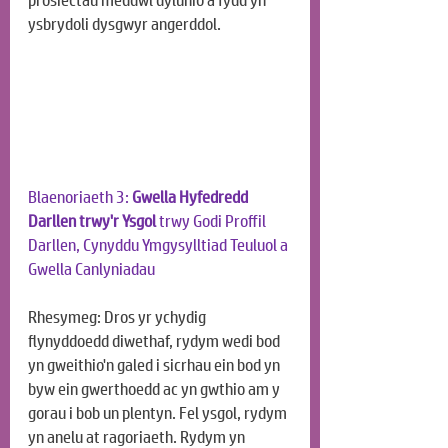
prosiectau meddwl dylunio a fydd yn 
ysbrydoli dysgwyr angerddol.
Blaenoriaeth 3: 
Gwella Hyfedredd 
Darllen trwy'r Ysgol
 trwy Godi Proffil 
Darllen, Cynyddu Ymgysylltiad Teuluol a 
Gwella Canlyniadau
Rhesymeg: Dros yr ychydig 
flynyddoedd diwethaf, rydym wedi bod 
yn gweithio'n galed i sicrhau ein bod yn 
byw ein gwerthoedd ac yn gwthio am y 
gorau i bob un plentyn. Fel ysgol, rydym 
yn anelu at ragoriaeth. Rydym yn 