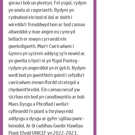
gorau i bob un plentyn. Fel ysgol, rydym 
yn anelu at ragoriaeth. Rydym yn 
cydnabod ein bod ni dal ar daith i 
wireddu’r freuddwyd hon ac bod camau 
allweddol y mae angen eu cymryd 
bellach er mwyn cyrraedd ein 
gweledigaeth. Mae'r Cwricwlwm i 
Gymru yn system addysg sy'n newid ac 
yn gwella o hyd i ni yn Ysgol Panteg - 
rydym yn angerddol yn ei gylch. Rydym 
wedi bod yn gweithio'n galed i sefydlu'r 
cwricwlwm mewn ffordd strategol a 
chydweithredol. Ein camau nesaf yw 
sicrhau ein bod yn canolbwyntio ar bob 
Maes Dysgu a Phrofiad i wella'r 
cyfleoedd i'n plant a thrylwyredd 
addysgu a dysgu ar gyfer sgiliau pwnc-
benodol. Ar ôl cwblhau Gwobr Hawliau 
Plant Efydd UNICEF yn 2022-2023, 