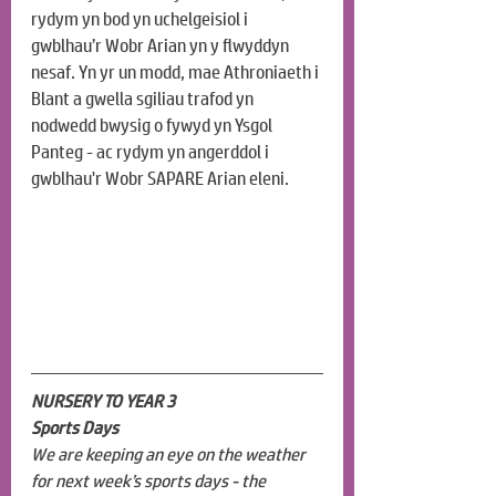
rydym yn bod yn uchelgeisiol i 
gwblhau’r Wobr Arian yn y flwyddyn 
nesaf. Yn yr un modd, mae Athroniaeth i 
Blant a gwella sgiliau trafod yn 
nodwedd bwysig o fywyd yn Ysgol 
Panteg - ac rydym yn angerddol i 
gwblhau'r Wobr SAPARE Arian eleni.
NURSERY TO YEAR 3
Sports Days
We are keeping an eye on the weather 
for next week’s sports days - the 