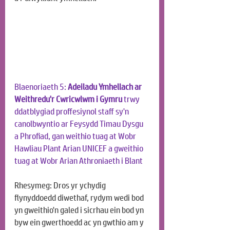
Blaenoriaeth 5: 
Adeiladu Ymhellach ar 
Weithredu'r Cwricwlwm i Gymru
 trwy 
ddatblygiad proffesiynol staff sy'n 
canolbwyntio ar Feysydd Timau Dysgu 
a Phrofiad, gan weithio tuag at Wobr 
Hawliau Plant Arian UNICEF a gweithio 
tuag at Wobr Arian Athroniaeth i Blant
Rhesymeg: Dros yr ychydig 
flynyddoedd diwethaf, rydym wedi bod 
yn gweithio'n galed i sicrhau ein bod yn 
byw ein gwerthoedd ac yn gwthio am y 