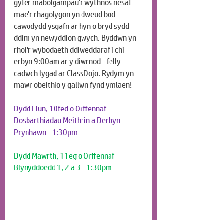
gyfer mabolgampau'r wythnos nesaf - 
mae'r rhagolygon yn dweud bod 
cawodydd ysgafn ar hyn o bryd sydd 
ddim yn newyddion gwych. Byddwn yn 
rhoi'r wybodaeth ddiweddaraf i chi 
erbyn 9:00am ar y diwrnod - felly 
cadwch lygad ar ClassDojo. Rydym yn 
mawr obeithio y gallwn fynd ymlaen!
Dydd Llun, 10fed o Orffennaf
Dosbarthiadau Meithrin a Derbyn 
Prynhawn - 1:30pm
Dydd Mawrth, 11eg o Orffennaf
Blynyddoedd 1, 2 a 3 - 1:30pm