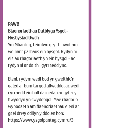
PAWB
Blaenoriaethau Datblygu Ysgol - 
Hysbysiad Uwch
Ym Mhanteg, teimlwn gryf ti hwnt am 
welliant parhaus ein hysgol. Rydyn ni 
eisiau rhagoriaeth yn ein hysgol - ac 
rydyn ni ar daith i gyrraedd yno.
Eleni, rydym wedi bod yn gweithio'n 
galed ar bum targed allweddol ac wedi 
cyrraedd ein holl dargedau ar gyfer y 
flwyddyn yn swyddogol. Mae rhagor o 
wybodaeth am flaenoriaethau eleni ar 
gael drwy ddilyn y ddolen hon:
https://www.ysgolpanteg.cymru/3