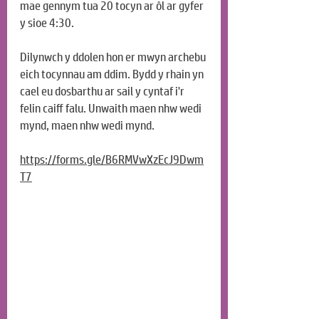
mae gennym tua 20 tocyn ar ôl ar gyfer 
y sioe 4:30.
Dilynwch y ddolen hon er mwyn archebu 
eich tocynnau am ddim. Bydd y rhain yn 
cael eu dosbarthu ar sail y cyntaf i'r 
felin caiff falu. Unwaith maen nhw wedi 
mynd, maen nhw wedi mynd.
https://forms.gle/B6RMVwXzEcJ9Dwm
T7