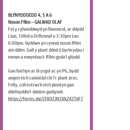
BLYNYDDOEDD 4, 5 A 6
Noson Ffilm – GALWAD OLAF
Fel y cyhoeddwyd yn flaenorol, ar ddydd 
Llun, 10fed o Orffennaf o 3:30pm tan 
6:00pm, byddwn yn cynnal noson ffilm 
am ddim. Gall y plant ddod â byrbrydau i 
mewn a mwynhau'r ffilm gyda'i gilydd.
Gan fod hyn ar ôl ysgol ac yn PG, bydd 
angen eich caniatâd chi i'r plant aros. 
Felly, cofrestrwch eich plentyn gan 
ddefnyddio'r ddolen ganlynol:
https://forms.gle/JTXQZJN3VkZ4ZTgF7