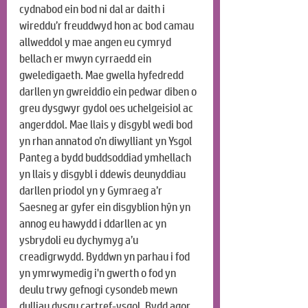
cydnabod ein bod ni dal ar daith i 
wireddu’r freuddwyd hon ac bod camau 
allweddol y mae angen eu cymryd 
bellach er mwyn cyrraedd ein 
gweledigaeth. Mae gwella hyfedredd 
darllen yn gwreiddio ein pedwar diben o 
greu dysgwyr gydol oes uchelgeisiol ac 
angerddol. Mae llais y disgybl wedi bod 
yn rhan annatod o’n diwylliant yn Ysgol 
Panteg a bydd buddsoddiad ymhellach 
yn llais y disgybl i ddewis deunyddiau 
darllen priodol yn y Gymraeg a’r 
Saesneg ar gyfer ein disgyblion hŷn yn 
annog eu hawydd i ddarllen ac yn 
ysbrydoli eu dychymyg a’u 
creadigrwydd. Byddwn yn parhau i fod 
yn ymrwymedig i'n gwerth o fod yn 
deulu trwy gefnogi cysondeb mewn 
dulliau dysgu cartref-ysgol. Bydd agor 