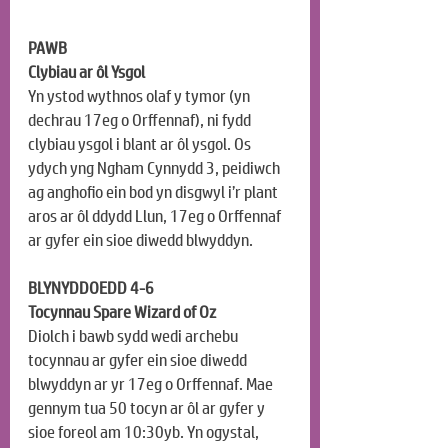
PAWB
Clybiau ar ôl Ysgol
Yn ystod wythnos olaf y tymor (yn 
dechrau 17eg o Orffennaf), ni fydd 
clybiau ysgol i blant ar ôl ysgol. Os 
ydych yng Ngham Cynnydd 3, peidiwch 
ag anghofio ein bod yn disgwyl i’r plant 
aros ar ôl ddydd Llun, 17eg o Orffennaf 
ar gyfer ein sioe diwedd blwyddyn.
BLYNYDDOEDD 4-6
Tocynnau Spare Wizard of Oz
Diolch i bawb sydd wedi archebu 
tocynnau ar gyfer ein sioe diwedd 
blwyddyn ar yr 17eg o Orffennaf. Mae 
gennym tua 50 tocyn ar ôl ar gyfer y 
sioe foreol am 10:30yb. Yn ogystal, 