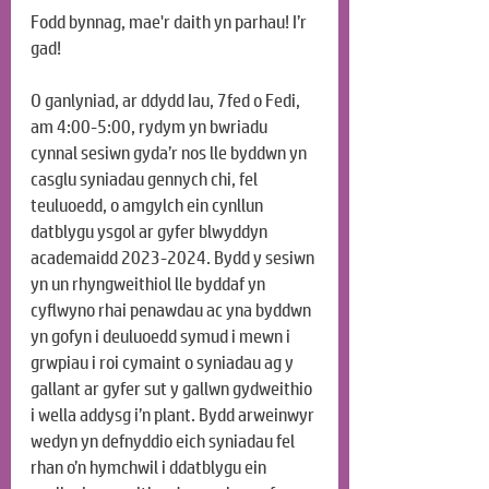
Fodd bynnag, mae'r daith yn parhau! I’r 
gad!
O ganlyniad, ar ddydd Iau, 7fed o Fedi, 
am 4:00-5:00, rydym yn bwriadu 
cynnal sesiwn gyda’r nos lle byddwn yn 
casglu syniadau gennych chi, fel 
teuluoedd, o amgylch ein cynllun 
datblygu ysgol ar gyfer blwyddyn 
academaidd 2023-2024. Bydd y sesiwn 
yn un rhyngweithiol lle byddaf yn 
cyflwyno rhai penawdau ac yna byddwn 
yn gofyn i deuluoedd symud i mewn i 
grwpiau i roi cymaint o syniadau ag y 
gallant ar gyfer sut y gallwn gydweithio 
i wella addysg i’n plant. Bydd arweinwyr 
wedyn yn defnyddio eich syniadau fel 
rhan o’n hymchwil i ddatblygu ein 