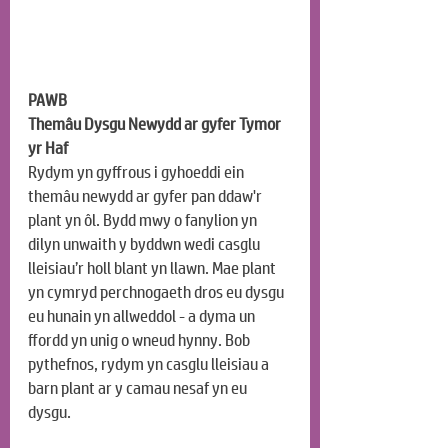
PAWB
Themâu Dysgu Newydd ar gyfer Tymor 
yr Haf
Rydym yn gyffrous i gyhoeddi ein 
themâu newydd ar gyfer pan ddaw'r 
plant yn ôl. Bydd mwy o fanylion yn 
dilyn unwaith y byddwn wedi casglu 
lleisiau’r holl blant yn llawn. Mae plant 
yn cymryd perchnogaeth dros eu dysgu 
eu hunain yn allweddol - a dyma un 
ffordd yn unig o wneud hynny. Bob 
pythefnos, rydym yn casglu lleisiau a 
barn plant ar y camau nesaf yn eu 
dysgu.