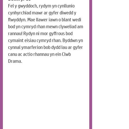
Fel y gwyddoch, rydym yn cynllunio 
cynhyrchiad mawr ar gyfer diwedd y 
flwyddyn. Mae llawer iawn o blant wedi 
bod yn cymryd rhan mewn clyweliad am 
rannau! Rydyn ni mor gyffrous bod 
cymaint eisiau cymryd rhan. Byddwn yn 
cynnal ymarferion bob dydd Iau ar gyfer 
canu ac actio rhannau yn ein Clwb 
Drama.