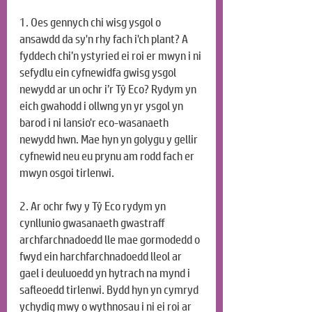
1. Oes gennych chi wisg ysgol o 
ansawdd da sy'n rhy fach i'ch plant? A 
fyddech chi’n ystyried ei roi er mwyn i ni 
sefydlu ein cyfnewidfa gwisg ysgol 
newydd ar un ochr i’r Tŷ Eco? Rydym yn 
eich gwahodd i ollwng yn yr ysgol yn 
barod i ni lansio'r eco-wasanaeth 
newydd hwn. Mae hyn yn golygu y gellir 
cyfnewid neu eu prynu am rodd fach er 
mwyn osgoi tirlenwi.
2. Ar ochr fwy y Tŷ Eco rydym yn 
cynllunio gwasanaeth gwastraff 
archfarchnadoedd lle mae gormodedd o 
fwyd ein harchfarchnadoedd lleol ar 
gael i deuluoedd yn hytrach na mynd i 
safleoedd tirlenwi. Bydd hyn yn cymryd 
ychydig mwy o wythnosau i ni ei roi ar 