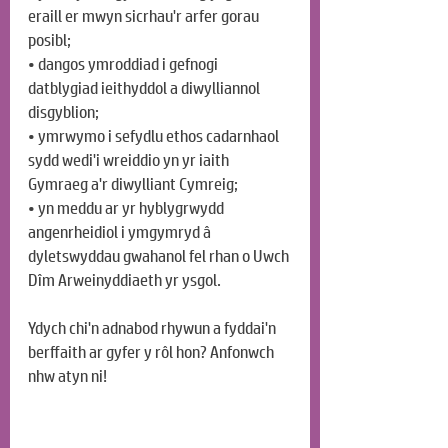
eraill er mwyn sicrhau'r arfer gorau 
posibl;
• dangos ymroddiad i gefnogi 
datblygiad ieithyddol a diwylliannol 
disgyblion;
• ymrwymo i sefydlu ethos cadarnhaol 
sydd wedi'i wreiddio yn yr iaith 
Gymraeg a'r diwylliant Cymreig;
• yn meddu ar yr hyblygrwydd 
angenrheidiol i ymgymryd â 
dyletswyddau gwahanol fel rhan o Uwch 
Dîm Arweinyddiaeth yr ysgol.
Ydych chi'n adnabod rhywun a fyddai'n 
berffaith ar gyfer y rôl hon? Anfonwch 
nhw atyn ni!