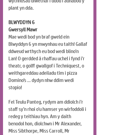
wythnosau diwethaf i ddod i adnabod y 
plant yn dda.
BLWYDDYN 6
Gwersyll Mawr
Mae wedi bod yn braf gweld ein 
Blwyddyn 6 yn mwynhau eu taith! Gallaf 
ddweud wrthych eu bod wedi blino’n 
Lan! O gerdded â rhaffau uchel i fynd i’r 
theatr, o golff gwallgof i Techniquest, o 
weithgareddau adeiladu tîm i pizza 
Domino’s … dydyn nhw ddim wedi 
stopio!
Fel Teulu Panteg, rydym am ddiolch i’r 
staff sy’n rhoi o’u hamser yn wirfoddoli i 
redeg y teithiau hyn. Am y daith 
benodol hon, diolchwn i Mr Alexander, 
Miss Sibthorpe, Miss Carroll, Mr 