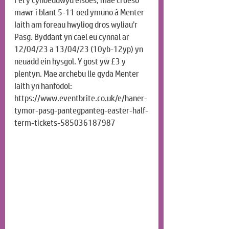
Fel y cyhoeddwyd eisoes, mae croeso 
mawr i blant 5-11 oed ymuno â Menter 
Iaith am foreau hwyliog dros wyliau’r 
Pasg. Byddant yn cael eu cynnal ar 
12/04/23 a 13/04/23 (10yb-12yp) yn 
neuadd ein hysgol. Y gost yw £3 y 
plentyn. Mae archebu lle gyda Menter 
Iaith yn hanfodol: 
https://www.eventbrite.co.uk/e/haner-
tymor-pasg-pantegpanteg-easter-half-
term-tickets-58503618798
7