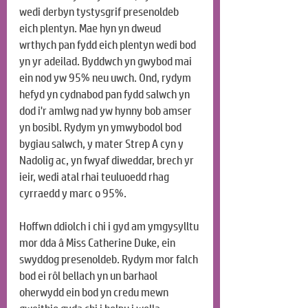
wedi derbyn tystysgrif presenoldeb 
eich plentyn. Mae hyn yn dweud 
wrthych pan fydd eich plentyn wedi bod 
yn yr adeilad. Byddwch yn gwybod mai 
ein nod yw 95% neu uwch. Ond, rydym 
hefyd yn cydnabod pan fydd salwch yn 
dod i'r amlwg nad yw hynny bob amser 
yn bosibl. Rydym yn ymwybodol bod 
bygiau salwch, y mater Strep A cyn y 
Nadolig ac, yn fwyaf diweddar, brech yr 
ieir, wedi atal rhai teuluoedd rhag 
cyrraedd y marc o 95%.
Hoffwn ddiolch i chi i gyd am ymgysylltu 
mor dda â Miss Catherine Duke, ein 
swyddog presenoldeb. Rydym mor falch 
bod ei rôl bellach yn un barhaol 
oherwydd ein bod yn credu mewn 