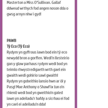
Masterton a Miss O’Sullivan. Gallaf 
ddweud wrthych fod angen noson dda o 
gwsg arnyn nhw i gyd!
PAWB
Tŷ Eco (Tŷ Eco)
Rydym yn gyffrous iawn bod ein tŷ eco 
newydd bron a gorffen. Wedi’n llesteirio 
gan y glaw parhaus rydym wedi bod yn 
teimlo rhwystredigaeth wrth gael ein 
gwaith wedi gohirio sawl gwaith! 
Rydym yn gobeithio lansio hwn ar ôl y 
Pasg! Mae Anthony o ShawFix (un o'n 
rhieni) wedi bod yn gweithio'n galed 
iawn yn adeiladu'r hafdy a sicrhau ei fod 
yn cael ei adeiladu'n dda!