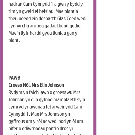
hadran Cam Cynnydd 1 a gwn y bydd y 
tîm yn gweld ei heisiau. Mae plant a 
theuluoedd ein dosbarth Glas Coed wedi 
cynhyrchu anrheg gadael bendigedig. 
Mae’n llyfr hardd gyda lluniau gan y 
plant.
PAWB
Croeso Nôl, Mrs Elin Johnson
Rydym yn falch iawn o groesawu Mrs 
Johnson yn ôl o gyfnod mamolaeth sy’n 
cymryd yr awenau fel arweinydd Cam 
Cynnydd 1. Mae Mrs Johnson yn 
gyffrous am y rôl ac wedi bod yn ôl am 
nifer o ddiwrnodau pontio dros yr 