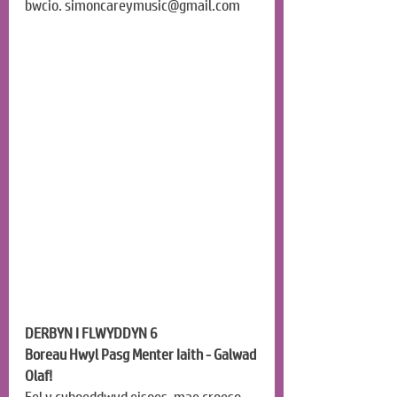
bwcio. 
simoncareymusic@gmail.com
DERBYN I FLWYDDYN 6
Boreau Hwyl Pasg Menter Iaith - Galwad 
Olaf!