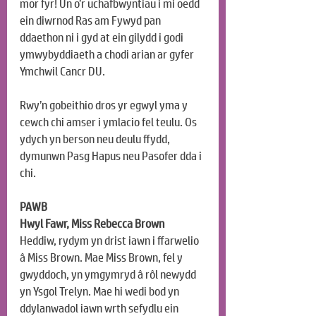
mor fyr! Un o’r uchafbwyntiau i mi oedd 
ein diwrnod Ras am Fywyd pan 
ddaethon ni i gyd at ein gilydd i godi 
ymwybyddiaeth a chodi arian ar gyfer 
Ymchwil Cancr DU.
Rwy’n gobeithio dros yr egwyl yma y 
cewch chi amser i ymlacio fel teulu. Os 
ydych yn berson neu deulu ffydd, 
dymunwn Pasg Hapus neu Pasofer dda i 
chi.
PAWB
Hwyl Fawr, Miss Rebecca Brown
Heddiw, rydym yn drist iawn i ffarwelio 
â Miss Brown. Mae Miss Brown, fel y 
gwyddoch, yn ymgymryd â rôl newydd 
yn Ysgol Trelyn. Mae hi wedi bod yn 
ddylanwadol iawn wrth sefydlu ein 