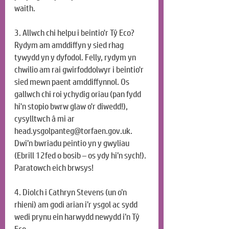
waith.
3. Allwch chi helpu i beintio'r Tŷ Eco? 
Rydym am amddiffyn y sied rhag 
tywydd yn y dyfodol. Felly, rydym yn 
chwilio am rai gwirfoddolwyr i beintio'r 
sied mewn paent amddiffynnol. Os 
gallwch chi roi ychydig oriau (pan fydd 
hi'n stopio bwrw glaw o'r diwedd!), 
cysylltwch â mi ar 
head.ysgolpanteg@torfaen.gov.uk
. 
Dwi’n bwriadu peintio yn y gwyliau 
(Ebrill 12fed o bosib – os ydy hi’n sych!). 
Paratowch eich brwsys!
4. Diolch i Cathryn Stevens (un o’n 
rhieni) am godi arian i’r ysgol ac sydd 
wedi prynu ein harwydd newydd i’n Tŷ 