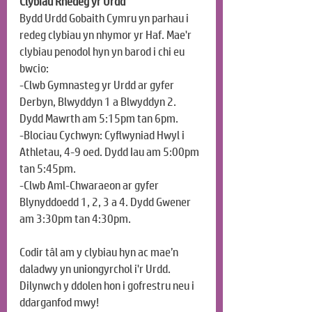
Clybiau Rhedeg yr Urdd
Bydd Urdd Gobaith Cymru yn parhau i 
redeg clybiau yn nhymor yr Haf. Mae'r 
clybiau penodol hyn yn barod i chi eu 
bwcio:
-Clwb Gymnasteg yr Urdd ar gyfer 
Derbyn, Blwyddyn 1 a Blwyddyn 2. 
Dydd Mawrth am 5:15pm tan 6pm.
-Blociau Cychwyn: Cyflwyniad Hwyl i 
Athletau, 4-9 oed. Dydd Iau am 5:00pm 
tan 5:45pm.
-Clwb Aml-Chwaraeon ar gyfer 
Blynyddoedd 1, 2, 3 a 4. Dydd Gwener 
am 3:30pm tan 4:30pm.
Codir tâl am y clybiau hyn ac mae’n 
daladwy yn uniongyrchol i'r Urdd. 
Dilynwch y ddolen hon i gofrestru neu i 
ddarganfod mwy!