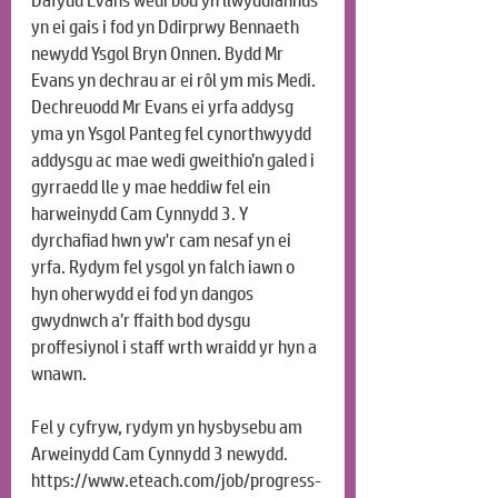
Dafydd Evans wedi bod yn llwyddiannus 
yn ei gais i fod yn Ddirprwy Bennaeth 
newydd Ysgol Bryn Onnen. Bydd Mr 
Evans yn dechrau ar ei rôl ym mis Medi. 
Dechreuodd Mr Evans ei yrfa addysg 
yma yn Ysgol Panteg fel cynorthwyydd 
addysgu ac mae wedi gweithio’n galed i 
gyrraedd lle y mae heddiw fel ein 
harweinydd Cam Cynnydd 3. Y 
dyrchafiad hwn yw'r cam nesaf yn ei 
yrfa. Rydym fel ysgol yn falch iawn o 
hyn oherwydd ei fod yn dangos 
gwydnwch a’r ffaith bod dysgu 
proffesiynol i staff wrth wraidd yr hyn a 
wnawn.
Fel y cyfryw, rydym yn hysbysebu am 
Arweinydd Cam Cynnydd 3 newydd.
https://www.eteach.com/job/progress-