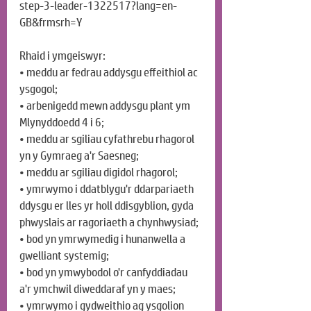
step-3-leader-1322517?lang=en-
GB&frmsrh=Y
Rhaid i ymgeiswyr:
• meddu ar fedrau addysgu effeithiol ac 
ysgogol;
• arbenigedd mewn addysgu plant ym 
Mlynyddoedd 4 i 6;
• meddu ar sgiliau cyfathrebu rhagorol 
yn y Gymraeg a'r Saesneg;
• meddu ar sgiliau digidol rhagorol;
• ymrwymo i ddatblygu'r ddarpariaeth 
ddysgu er lles yr holl ddisgyblion, gyda 
phwyslais ar ragoriaeth a chynhwysiad;
• bod yn ymrwymedig i hunanwella a 
gwelliant systemig;
• bod yn ymwybodol o'r canfyddiadau 
a'r ymchwil diweddaraf yn y maes;
• ymrwymo i gydweithio ag ysgolion 