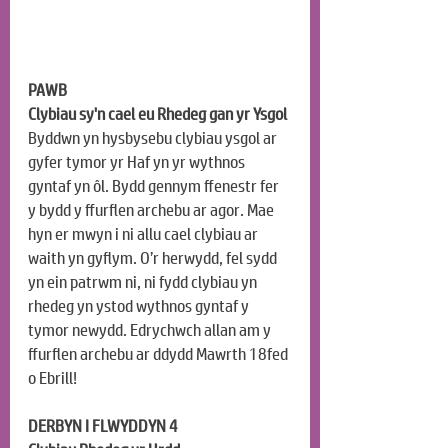
PAWB
Clybiau sy'n cael eu Rhedeg gan yr Ysgol
Byddwn yn hysbysebu clybiau ysgol ar 
gyfer tymor yr Haf yn yr wythnos 
gyntaf yn ôl. Bydd gennym ffenestr fer 
y bydd y ffurflen archebu ar agor. Mae 
hyn er mwyn i ni allu cael clybiau ar 
waith yn gyflym. O’r herwydd, fel sydd 
yn ein patrwm ni, ni fydd clybiau yn 
rhedeg yn ystod wythnos gyntaf y 
tymor newydd. Edrychwch allan am y 
ffurflen archebu ar ddydd Mawrth 18fed 
o Ebrill!
DERBYN I FLWYDDYN 4