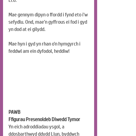
Eco.
Mae gennym dipyn o ffordd i fynd eto i'w 
sefydlu. Ond, mae’n gyffrous ei fod i gyd 
yn dod at ei gilydd.
Mae hyn i gyd yn rhan o'n hymgyrch i 
feddwl am ein dyfodol, heddiw!
PAWB
Ffigurau Presenoldeb Diwedd Tymor
Yn eich adroddiadau ysgol, a 
ddosbarthwyd ddydd Llun, byddwch 