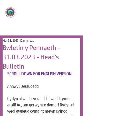
Ysgol Panteg
Meithrin Meddyliau Craff
/
Nurturing Sharp Minds
Mar 31, 2023
12 min read
Bwletin y Pennaeth -
31.03.2023 - Head's
Bulletin
SCROLL DOWN FOR ENGLISH VERSION
Annwyl Deuluoedd,
Rydyn ni wedi cyrraedd diwedd tymor 
arall! Ac, am gorwynt o dymor! Rydyn ni 
wedi gwneud cymaint mewn cyfnod 