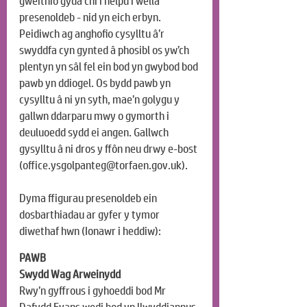
gweithio gyda chi i helpu i wella 
presenoldeb - nid yn eich erbyn. 
Peidiwch ag anghofio cysylltu â’r 
swyddfa cyn gynted â phosibl os yw’ch 
plentyn yn sâl fel ein bod yn gwybod bod 
pawb yn ddiogel. Os bydd pawb yn 
cysylltu â ni yn syth, mae’n golygu y 
gallwn ddarparu mwy o gymorth i 
deuluoedd sydd ei angen. Gallwch 
gysylltu â ni dros y ffôn neu drwy e-bost 
(
office.ysgolpanteg@torfaen.gov.uk
).
Dyma ffigurau presenoldeb ein 
dosbarthiadau ar gyfer y tymor 
diwethaf hwn (Ionawr i heddiw):
PAWB
Swydd Wag Arweinydd
Rwy’n gyffrous i gyhoeddi bod Mr 