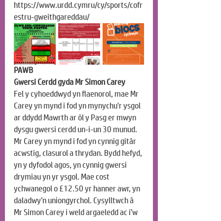
https://www.urdd.cymru/cy/sports/cofr
estru-gweithgareddau/
PAWB
Gwersi Cerdd gyda Mr Simon Carey
Fel y cyhoeddwyd yn flaenorol, mae Mr 
Carey yn mynd i fod yn mynychu'r ysgol 
ar ddydd Mawrth ar ôl y Pasg er mwyn 
dysgu gwersi cerdd un-i-un 30 munud. 
Mr Carey yn mynd i fod yn cynnig gitâr 
acwstig, clasurol a thrydan. Bydd hefyd, 
yn y dyfodol agos, yn cynnig gwersi 
drymiau yn yr ysgol. Mae cost 
ychwanegol o £12.50 yr hanner awr, yn 
daladwy’n uniongyrchol. Cysylltwch â 
Mr Simon Carey i weld argaeledd ac i’w 