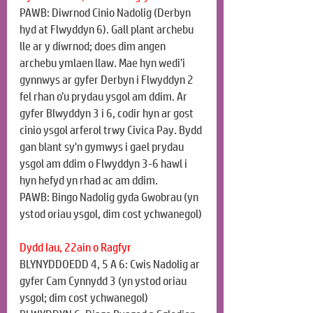
PAWB: Diwrnod Cinio Nadolig (Derbyn 
hyd at Flwyddyn 6). Gall plant archebu 
lle ar y diwrnod; does dim angen 
archebu ymlaen llaw. Mae hyn wedi’i 
gynnwys ar gyfer Derbyn i Flwyddyn 2 
fel rhan o’u prydau ysgol am ddim. Ar 
gyfer Blwyddyn 3 i 6, codir hyn ar gost 
cinio ysgol arferol trwy Civica Pay. Bydd 
gan blant sy'n gymwys i gael prydau 
ysgol am ddim o Flwyddyn 3-6 hawl i 
hyn hefyd yn rhad ac am ddim.
PAWB: Bingo Nadolig gyda Gwobrau (yn 
ystod oriau ysgol, dim cost ychwanegol)
Dydd Iau, 22ain o Ragfyr
BLYNYDDOEDD 4, 5 A 6: Cwis Nadolig ar 
gyfer Cam Cynnydd 3 (yn ystod oriau 
ysgol; dim cost ychwanegol)