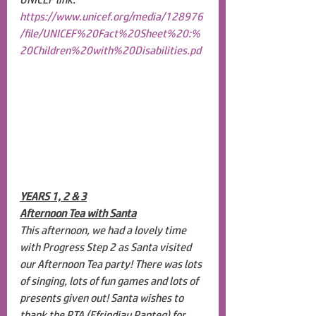
https://www.unicef.org/media/128976
/file/UNICEF%20Fact%20Sheet%20:%
20Children%20with%20Disabilities.pd
YEARS 1, 2 & 3
Afternoon Tea with Santa
This afternoon, we had a lovely time 
with Progress Step 2 as Santa visited 
our Afternoon Tea party! There was lots 
of singing, lots of fun games and lots of 
presents given out! Santa wishes to 
thank the PTA (Ffrindiau Panteg) for 