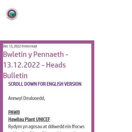
Ysgol Panteg
Meithrin Meddyliau Craff
/
Nurturing Sharp Minds
Dec 13, 2022
9 min read
Bwletin y Pennaeth -
13.12.2022 - Heads
Bulletin
SCROLL DOWN FOR ENGLISH VERSION
Annwyl Deuluoedd,
PAWB
Hawliau Plant UNICEF
Rydym yn agosau at ddiwedd ein ffocws 