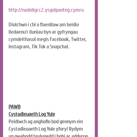
http://nadoligcc2.ysgolpanteg.cymru
Diolchwn i chi o flaenllaw am beidio 
lledaenu’r lluniau hyn ar gyfryngau 
cymdeithasol megis Facebook, Twitter, 
Instagram, Tik Tok a Snapchat.
PAWB
Cystadleuaeth Log Yule
Peidiwch ag anghofio bod gennym ein 
Cystadleuaeth Log Yule yfory! Rydym 
yn gwahodd teuluoedd i bobi ac addurno 