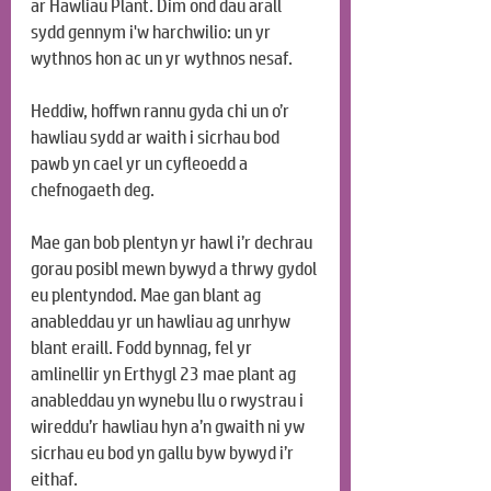
ar Hawliau Plant. Dim ond dau arall 
sydd gennym i'w harchwilio: un yr 
wythnos hon ac un yr wythnos nesaf.
Heddiw, hoffwn rannu gyda chi un o’r 
hawliau sydd ar waith i sicrhau bod 
pawb yn cael yr un cyfleoedd a 
chefnogaeth deg.
Mae gan bob plentyn yr hawl i’r dechrau 
gorau posibl mewn bywyd a thrwy gydol 
eu plentyndod. Mae gan blant ag 
anableddau yr un hawliau ag unrhyw 
blant eraill. Fodd bynnag, fel yr 
amlinellir yn Erthygl 23 mae plant ag 
anableddau yn wynebu llu o rwystrau i 
wireddu’r hawliau hyn a’n gwaith ni yw 
sicrhau eu bod yn gallu byw bywyd i’r 
eithaf.