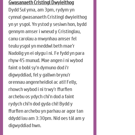
Gwasanaeth Cristingl Dwyieithog
Dydd Sul yma, am 3pm, rydym yn 
cynnal gwasanaeth Cristingl dwyieithog 
yn yr ysgol. Yn ystod y sesiwn hon, bydd 
gennym amser i wneud y Cristinglau, 
canu carolau a mwynhau amser fel 
teulu ysgol yn meddwl beth mae’r 
Nadolig yn ei olygu i ni. Fe fydd yn para 
rhyw 45 munud. Mae angen i ni wybod 
faint o bobl sy'n dymuno dod i'r 
digwyddiad, fel y gallwn brynu'r 
orennau angenrheidiol ac ati! Felly, 
rhowch
 wybod i ni trwy'r ffurflen 
archebu os ydych chi'n dod a faint 
rydych chi'n dod gyda chi! Bydd y 
ffurflen archebu yn parhau ar agor tan 
ddydd 
Iau
 am 3:30pm. Nid oes tâl am y 
digwyddiad hwn.