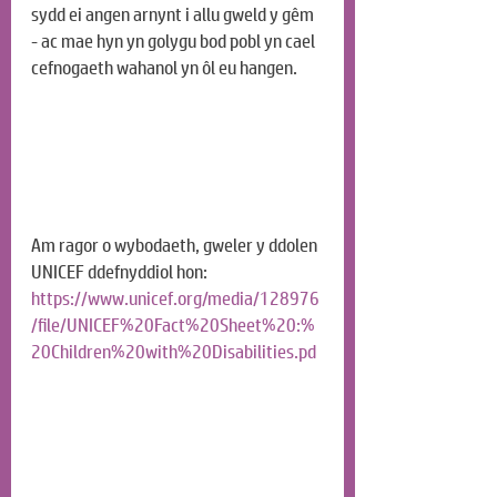
sydd ei angen arnynt i allu gweld y gêm 
- ac mae hyn yn golygu bod pobl yn cael 
cefnogaeth wahanol yn ôl eu hangen.
Am ragor o wybodaeth, gweler y ddolen 
UNICEF ddefnyddiol hon:
https://www.unicef.org/media/128976
/file/UNICEF%20Fact%20Sheet%20:%
20Children%20with%20Disabilities.pd