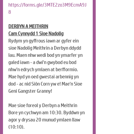
https://forms.gle/3MTE2zo3M9EcmA9J
8
DERBYN A MEITHRIN
Cam Cynnydd 1 Sioe Nadolig
Rydym yn gyffrous iawn ar gyfer ein 
sioe Nadolig Meithrin a Derbyn ddydd 
Iau. Maen nhw wedi bod yn ymarfer yn 
galed iawn - a dwi'n gwybod eu bod 
nhw'n edrych ymlaen at berfformio. 
Mae hyd yn oed gwestai arbennig yn 
dod - ac nid Siôn Corn yw e! Mae'n Sioe 
Geni Gangster Granny!
Mae sioe foreol y Derbyn a Meithrin 
Bore yn cychwyn am 10:30. Byddwn yn 
agor y drysau 20 munud ymlaen llaw 
(10:10).