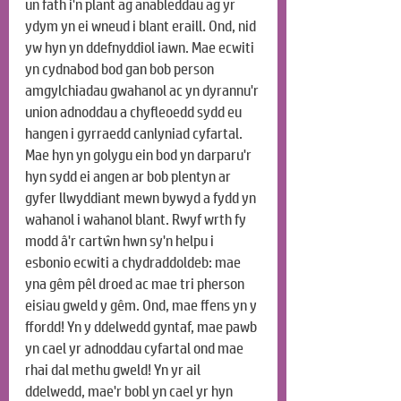
un fath i'n plant ag anableddau ag yr 
ydym yn ei wneud i blant eraill. Ond, nid 
yw hyn yn ddefnyddiol iawn. Mae ecwiti 
yn cydnabod bod gan bob person 
amgylchiadau gwahanol ac yn dyrannu'r 
union adnoddau a chyfleoedd sydd eu 
hangen i gyrraedd canlyniad cyfartal. 
Mae hyn yn golygu ein bod yn darparu'r 
hyn sydd ei angen ar bob plentyn ar 
gyfer llwyddiant mewn bywyd a fydd yn 
wahanol i wahanol blant. Rwyf wrth fy 
modd â'r cartŵn hwn sy'n helpu i 
esbonio ecwiti a chydraddoldeb: mae 
yna gêm pêl droed ac mae tri pherson 
eisiau gweld y gêm. Ond, mae ffens yn y 
ffordd! Yn y ddelwedd gyntaf, mae pawb 
yn cael yr adnoddau cyfartal ond mae 
rhai dal methu gweld! Yn yr ail 
ddelwedd, mae'r bobl yn cael yr hyn 