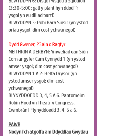
BLWYDDYN 6: Disgo Pysgod a Sglodion 
(3:30-5:00; gall y plant hyn ddod i’r 
ysgol yn eu dillad parti)
BLWYDDYN 3: Pobi Bara Sinsir (yn ystod 
oriau ysgol, dim cost ychwanegol)
Dydd Gwener, 23ain o Ragfyr
MEITHRIN A DERBYN: Ymweliad gan Siôn 
Corn ar gyfer Cam Cynnydd 1 (yn ystod 
amser ysgol; dim cost ychwanegol)
BLWYDDYN 1 A 2: Helfa Drysor (yn 
ystod amser ysgol; dim cost 
ychwanegol)
BLYNYDDOEDD 3, 4, 5 A 6: Pantomeim 
Robin Hood yn Theatr y Congress, 
Cwmbrân i Flynyddoedd 3, 4, 5 a 6.
PAWB
Nodyn i'ch atgoffa am Ddyddiau Gwyliau 