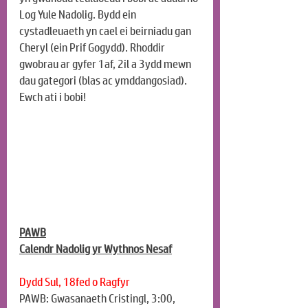
Log Yule Nadolig. Bydd ein 
cystadleuaeth yn cael ei beirniadu gan 
Cheryl (ein Prif Gogydd). Rhoddir 
gwobrau ar gyfer 1af, 2il a 3ydd mewn 
dau gategori (blas ac ymddangosiad). 
Ewch ati i bobi!
PAWB
Calendr Nadolig yr Wythnos Nesaf
Dydd Sul, 18fed o Ragfyr
PAWB: Gwasanaeth Cristingl, 3:00, 