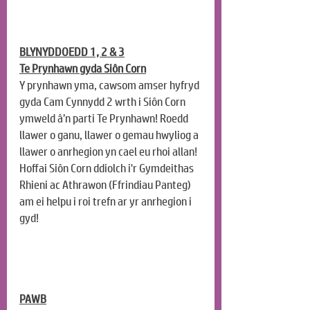
BLYNYDDOEDD 1, 2 & 3
Te Prynhawn gyda Siôn Corn
Y prynhawn yma, cawsom amser hyfryd 
gyda Cam Cynnydd 2 wrth i Siôn Corn 
ymweld â’n parti Te Prynhawn! Roedd 
llawer o ganu, llawer o gemau hwyliog a 
llawer o anrhegion yn cael eu rhoi allan! 
Hoffai Siôn Corn ddiolch i'r Gymdeithas 
Rhieni ac Athrawon (Ffrindiau Panteg) 
am ei helpu i roi trefn ar yr anrhegion i 
gyd!
PAWB