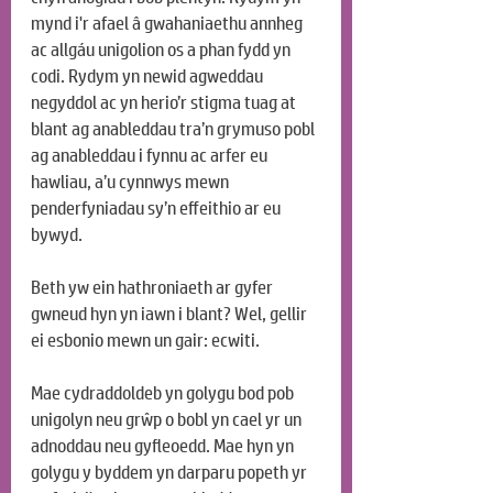
mynd i'r afael â gwahaniaethu annheg 
ac allgáu unigolion os a phan fydd yn 
codi. Rydym yn newid agweddau 
negyddol ac yn herio’r stigma tuag at 
blant ag anableddau tra’n grymuso pobl 
ag anableddau i fynnu ac arfer eu 
hawliau, a’u cynnwys mewn 
penderfyniadau sy’n effeithio ar eu 
bywyd.
Beth yw ein hathroniaeth ar gyfer 
gwneud hyn yn iawn i blant? Wel, gellir 
ei esbonio mewn un gair: ecwiti.
Mae cydraddoldeb yn golygu bod pob 
unigolyn neu grŵp o bobl yn cael yr un 
adnoddau neu gyfleoedd. Mae hyn yn 
golygu y byddem yn darparu popeth yr 