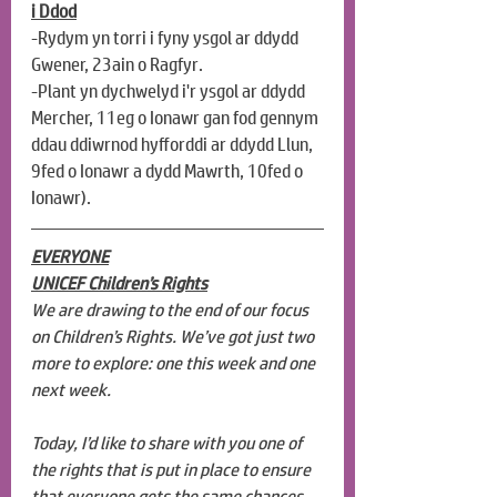
i Ddod
-Rydym yn torri i fyny ysgol ar ddydd 
Gwener, 23ain o Ragfyr.
-Plant yn dychwelyd i'r ysgol ar ddydd 
Mercher, 11eg o Ionawr gan fod gennym 
ddau ddiwrnod hyfforddi ar ddydd Llun, 
9fed o Ionawr a dydd Mawrth, 10fed o 
Ionawr).
EVERYONE
UNICEF Children’s Rights
We are drawing to the end of our focus 
on Children’s Rights. We’ve got just two 
more to explore: one this week and one 
next week. 
Today, I’d like to share with you one of 
the rights that is put in place to ensure 
that everyone gets the same chances 