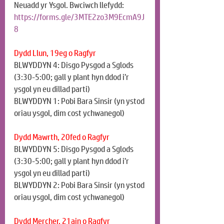
Neuadd yr Ysgol. Bwciwch llefydd: 
https://forms.gle/3MTE2zo3M9EcmA9J
8
Dydd Llun, 19eg o Ragfyr
BLWYDDYN 4: Disgo Pysgod a Sglods 
(3:30-5:00; gall y plant hyn ddod i’r 
ysgol yn eu dillad parti)
BLWYDDYN 1: Pobi Bara Sinsir (yn ystod 
oriau ysgol, dim cost ychwanegol)
Dydd Mawrth, 20fed o Ragfyr
BLWYDDYN 5: Disgo Pysgod a Sglods 
(3:30-5:00; gall y plant hyn ddod i’r 
ysgol yn eu dillad parti)
BLWYDDYN 2: Pobi Bara Sinsir (yn ystod 
oriau ysgol, dim cost ychwanegol)
Dydd Mercher, 21ain o Ragfyr