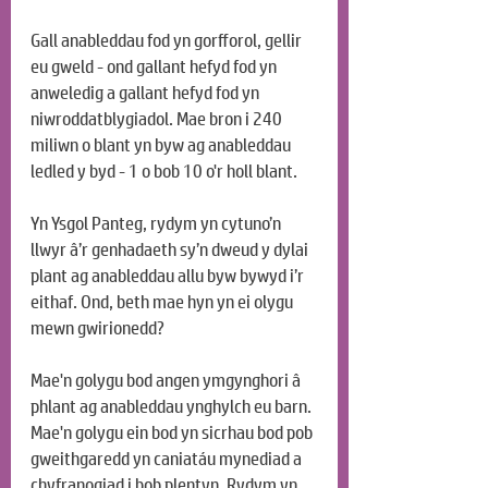
Gall anableddau fod yn gorfforol, gellir 
eu gweld - ond gallant hefyd fod yn 
anweledig a gallant hefyd fod yn 
niwroddatblygiadol. Mae bron i 240 
miliwn o blant yn byw ag anableddau 
ledled y byd - 1 o bob 10 o'r holl blant.
Yn Ysgol Panteg, rydym yn cytuno’n 
llwyr â’r genhadaeth sy’n dweud y dylai 
plant ag anableddau allu byw bywyd i’r 
eithaf. Ond, beth mae hyn yn ei olygu 
mewn gwirionedd?
Mae'n golygu bod angen ymgynghori â 
phlant ag anableddau ynghylch eu barn. 
Mae'n golygu ein bod yn sicrhau bod pob 
gweithgaredd yn caniatáu mynediad a 
chyfranogiad i bob plentyn. Rydym yn 