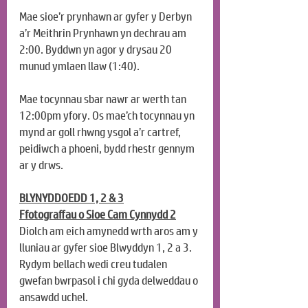
Mae sioe’r prynhawn ar gyfer y Derbyn 
a’r Meithrin Prynhawn yn dechrau am 
2:00. Byddwn yn agor y drysau 20 
munud ymlaen llaw (1:40).
Mae tocynnau sbar nawr ar werth tan 
12:00pm yfory. Os mae’ch tocynnau yn 
mynd ar goll rhwng ysgol a’r cartref, 
peidiwch a phoeni, bydd rhestr gennym 
ar y drws.
BLYNYDDOEDD 1, 2 & 3
Ffotograffau o Sioe Cam Cynnydd 2
Diolch am eich amynedd wrth aros am y 
lluniau ar gyfer sioe Blwyddyn 1, 2 a 3. 
Rydym bellach wedi creu tudalen 
gwefan bwrpasol i chi gyda delweddau o 
ansawdd uchel.