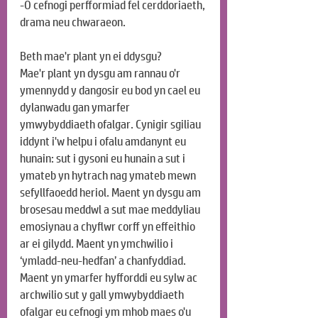
-O cefnogi perfformiad fel cerddoriaeth, 
drama neu chwaraeon.
Beth mae'r plant yn ei ddysgu?
Mae'r plant yn dysgu am rannau o'r 
ymennydd y dangosir eu bod yn cael eu 
dylanwadu gan ymarfer 
ymwybyddiaeth ofalgar. Cynigir sgiliau 
iddynt i'w helpu i ofalu amdanynt eu 
hunain: sut i gysoni eu hunain a sut i 
ymateb yn hytrach nag ymateb mewn 
sefyllfaoedd heriol. Maent yn dysgu am 
brosesau meddwl a sut mae meddyliau 
emosiynau a chyflwr corff yn effeithio 
ar ei gilydd. Maent yn ymchwilio i 
‘ymladd-neu-hedfan’ a chanfyddiad. 
Maent yn ymarfer hyfforddi eu sylw ac 
archwilio sut y gall ymwybyddiaeth 
ofalgar eu cefnogi ym mhob maes o'u 