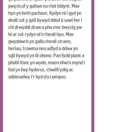
pwysicaf y gallwn eu rhoi iddynt. Mae 
hyn yn beth parhaus. Rydyn ni i gyd yn 
deall sut y gall bywyd ddod â sawl her i 
chi drwyddi draw a pha mor bwysig yw 
hi ar sut rydyn ni'n rheoli hyn. Mae 
gwydnwch yn gallu rheoli straen, 
heriau, trawma neu adfyd a ddaw yn 
sgil bywyd yn ôl ohono. Pan fydd plant a 
phobl ifanc yn wydn, maen nhw'n mynd i 
fod yn fwy hyderus, chwilfrydig ac 
addasadwy i'r byd o'u cwmpas.