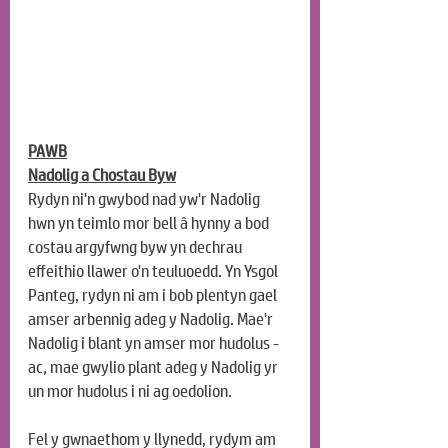
PAWB
Nadolig a Chostau Byw
Rydyn ni'n gwybod nad yw'r Nadolig 
hwn yn teimlo mor bell â hynny a bod 
costau argyfwng byw yn dechrau 
effeithio llawer o'n teuluoedd. Yn Ysgol 
Panteg, rydyn ni am i bob plentyn gael 
amser arbennig adeg y Nadolig. Mae'r 
Nadolig i blant yn amser mor hudolus - 
ac, mae gwylio plant adeg y Nadolig yr 
un mor hudolus i ni ag oedolion.
Fel y gwnaethom y llynedd, rydym am 