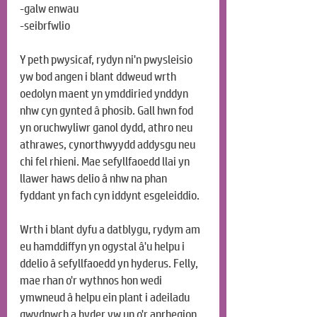
-galw enwau
-seibrfwlio
Y peth pwysicaf, rydyn ni'n pwysleisio 
yw bod angen i blant ddweud wrth 
oedolyn maent yn ymddiried ynddyn 
nhw cyn gynted â phosib. Gall hwn fod 
yn oruchwyliwr ganol dydd, athro neu 
athrawes, cynorthwyydd addysgu neu 
chi fel rhieni. Mae sefyllfaoedd llai yn 
llawer haws delio â nhw na phan 
fyddant yn fach cyn iddynt esgeleiddio.
Wrth i blant dyfu a datblygu, rydym am 
eu hamddiffyn yn ogystal â'u helpu i 
ddelio â sefyllfaoedd yn hyderus. Felly, 
mae rhan o'r wythnos hon wedi 
ymwneud â helpu ein plant i adeiladu 
gwydnwch a hyder yw un o'r anrhegion 