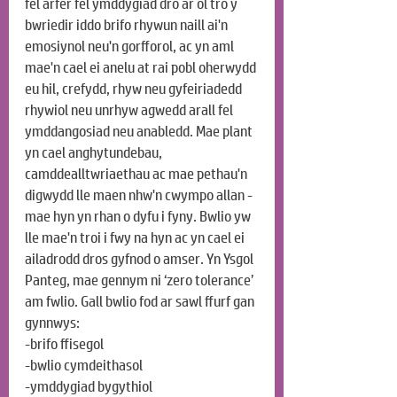
fel arfer fel ymddygiad dro ar ôl tro y 
bwriedir iddo brifo rhywun naill ai'n 
emosiynol neu'n gorfforol, ac yn aml 
mae'n cael ei anelu at rai pobl oherwydd 
eu hil, crefydd, rhyw neu gyfeiriadedd 
rhywiol neu unrhyw agwedd arall fel 
ymddangosiad neu anabledd. Mae plant 
yn cael anghytundebau, 
camddealltwriaethau ac mae pethau'n 
digwydd lle maen nhw'n cwympo allan - 
mae hyn yn rhan o dyfu i fyny. Bwlio yw 
lle mae'n troi i fwy na hyn ac yn cael ei 
ailadrodd dros gyfnod o amser. Yn Ysgol 
Panteg, mae gennym ni ‘zero tolerance’ 
am fwlio. Gall bwlio fod ar sawl ffurf gan 
gynnwys:
-brifo ffisegol
-bwlio cymdeithasol 
-ymddygiad bygythiol