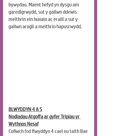
bywydau. Maent hefyd yn dysgu am 
garedigrwydd, sut y gallwn ddewis 
meithrin ein hunain ac eraill a sut y 
gallwn arogli a meithrin hapusrwydd.
BLWYDDYN 4 A 5
Nodiadau Atgoffa ar gyfer Tripiau yr 
Wythnos Nesaf
Cofiwch 
fod
 flwyddyn 4 cael eu taith Bae 