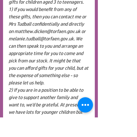
gifts for children aged 3 to teenagers. 
1) If you would benefit from any of 
these gifts, then you can contact me or 
Mrs Tudball confidentially and directly 
on 
matthew.dicken@torfaen.gov.uk
 or 
melanie.tudball@torfaen.gov.uk
. We 
can then speak to you and arrange an 
appropriate time for you to come and 
pick from our stock. It might be that 
you can afford gifts for your child, but at 
the expense of something else - so 
please let us help. 
2) If you are in a position to be able to 
give to support another family and 
want to, we’d be grateful. At present, 
we have lots for younger children but 
would be grateful of gifts suitable for 
older, more mature boys and girls. As a 
rule, we only give out brand new and 