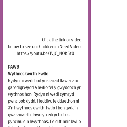
Click the link or video 
below to see our Children in Need Video!
https://youtu.be/TvjC_NOK5t0
PAWB
Wythnos Gwrth-Fwlio
Rydyn ni wedi bod yn siarad llawer am 
garedigrwydd a bwlio fel y gwyddoch yr 
wythnos hon. Rydyn ni wedi cymryd 
pwnc bob dydd. Heddiw, fe ddaethon ni 
â'n hwythnos gwrth-fwlio i ben gyda'n 
gwasanaeth llawn yn edrych d
ro
s 
pynciau ein hwythnos. Fe diffinnir bwlio 