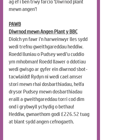
ag ef i ben trwy farcio ‘
Diwrnod 
plant 
mewn angen’!
PAWB
Diwrnod mewn Angen Plant y BBC
Diolch yn fawr i'n harweinwyr lles sydd 
wedi trefnu gweithgareddau heddiw. 
Roedd lluniau o Pudsey wedi'u cuddio 
ym mhobman! Roedd llawer o ddotiau 
wedi gwisgo ar gyfer ein diwrnod sbot-
tacwlaidd! Rydyn ni wedi cael amser 
stori mewn rhai dosbarthiadau, helfa 
drysor Pudsey mewn dosbarthiadau 
eraill a gweithgareddau torri cod dim 
ond i grybwyll ychydig o bethau! 
Heddiw, gwnaethom godi £
226.52
 tuag 
at blant sydd angen cefnogaeth.