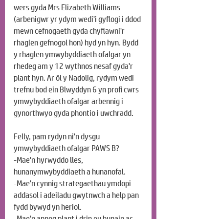
wers gyda Mrs Elizabeth Williams 
(arbenigwr yr ydym wedi'i gyflogi i ddod 
mewn cefnogaeth gyda chyflawni'r 
rhaglen gefnogol hon) hyd yn hyn. Bydd 
y rhaglen ymwybyddiaeth ofalgar yn 
rhedeg am y 12 wythnos nesaf gyda'r 
plant hyn. Ar ôl y Nadolig, rydym wedi 
trefnu bod ein Blwyddyn 6 yn profi cwrs 
ymwybyddiaeth ofalgar arbennig i 
gynorthwyo gyda phontio i uwchradd.
Felly, pam rydyn ni'n dysgu 
ymwybyddiaeth ofalgar PAWS B?
-Mae'n hyrwyddo lles, 
hunanymwybyddiaeth a hunanofal.
-Mae'n cynnig strategaethau ymdopi 
addasol i adeiladu gwytnwch a help pan 
fydd bywyd yn heriol.
-Mae'n annog plant i drin eu hunain ac 