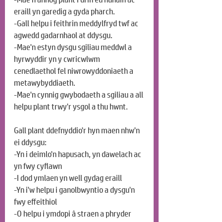
eraill yn garedig a gyda pharch.
-Gall helpu i feithrin meddylfryd twf ac 
agwedd gadarnhaol at ddysgu.
-Mae'n estyn dysgu sgiliau meddwl a 
hyrwyddir yn y cwricwlwm 
cenedlaethol fel niwrowyddoniaeth a 
metawybyddiaeth.
-Mae'n cynnig gwybodaeth a sgiliau a all 
helpu plant trwy'r ysgol a thu hwnt.
Gall plant ddefnyddio'r hyn maen nhw'n 
ei ddysgu:
-Yn i deimlo'n hapusach, yn dawelach ac 
yn fwy cyflawn
-I dod ymlaen yn well gydag eraill
-Yn i'w helpu i ganolbwyntio a dysgu'n 
fwy effeithiol
-O helpu i ymdopi â straen a phryder