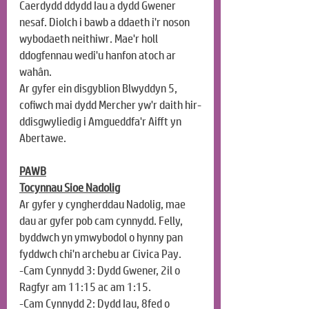
Caerdydd ddydd Iau a dydd Gwener 
nesaf. Diolch i bawb a ddaeth i'r noson 
wybodaeth neithiwr. Mae'r holl 
ddogfennau wedi'u hanfon atoch ar 
wahân.
Ar gyfer ein disgyblion Blwyddyn 5, 
cofiwch mai dydd Mercher yw'r daith hir-
ddisgwyliedig i Amgueddfa'r Aifft yn 
Abertawe.
PAWB
Tocynnau Sioe Nadolig
Ar gyfer y cyngherddau Nadolig, mae 
dau ar gyfer pob cam cynnydd. Felly, 
byddwch yn ymwybodol o hynny pan 
fyddwch chi'n archebu ar Civica Pay.
-Cam Cynnydd 3: Dydd Gwener, 2il o 
Ragfyr am 11:15 ac am 1:15.
-Cam Cynnydd 2: Dydd Iau, 8fed o 