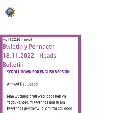
Ysgol Panteg
Meithrin Meddyliau Craff
/
Nurturing Sharp Minds
Nov 18, 2022
9 min read
Bwletin y Pennaeth -
18.11.2022 - Heads
Bulletin
SCROLL DOWN FOR ENGLISH VERSION
Annwyl Deuluoedd,
Mae wythnos arall wedi dod i ben yn 
Ysgol Panteg. Yr wythnos hon fu ein 
hwythnos gwrth-fwlio. Am ffordd i ddod 