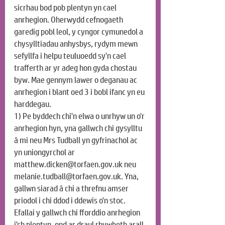
sicrhau bod pob plentyn yn cael 
anrhegion. Oherwydd cefnogaeth 
garedig pobl leol, y cyngor cymunedol a 
chysylltiadau anhysbys, rydym mewn 
sefyllfa i helpu teuluoedd sy'n cael 
trafferth ar yr adeg hon gyda chostau 
byw. Mae gennym lawer o deganau ac 
anrhegion i blant oed 3 i bobl ifanc yn eu 
harddegau.
1) Pe byddech chi'n elwa o unrhyw un o'r 
anrhegion hyn, yna gallwch chi gysylltu 
â mi neu Mrs Tudball yn gyfrinachol ac 
yn uniongyrchol ar 
matthew.dicken@torfaen.gov.uk
 neu 
melanie.tudball@torfaen.gov.uk
. Yna, 
gallwn siarad â chi a threfnu amser 
priodol i chi ddod i ddewis o'n stoc. 
Efallai y gallwch chi fforddio anrhegion 
i'ch plentyn, ond ar draul rhywbeth arall 