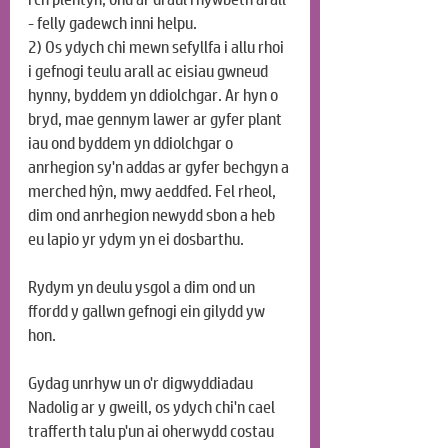
- felly gadewch inni helpu.
2) Os ydych chi mewn sefyllfa i allu rhoi 
i gefnogi teulu arall ac eisiau gwneud 
hynny, byddem yn ddiolchgar. Ar hyn o 
bryd, mae gennym lawer ar gyfer plant 
iau ond byddem yn ddiolchgar o 
anrhegion sy'n addas ar gyfer bechgyn a 
merched hŷn, mwy aeddfed. Fel rheol, 
dim ond anrhegion newydd sbon a heb 
eu lapio yr ydym yn ei dosbarthu.
Rydym yn deulu ysgol a dim ond un 
ffordd y gallwn gefnogi ein gilydd yw 
hon.
Gydag unrhyw un o'r digwyddiadau 
Nadolig ar y gweill, os ydych chi'n cael 
trafferth talu p'un ai oherwydd costau 