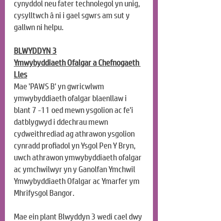
cynyddol neu fater technolegol yn unig, 
cysylltwch â ni i gael sgwrs am sut y 
gallwn ni helpu.
BLWYDDYN 3
Ymwybyddiaeth Ofalgar a Chefnogaeth 
Lles
Mae 'PAWS B' yn gwricwlwm 
ymwybyddiaeth ofalgar blaenllaw i 
blant 7 -11 oed mewn ysgolion ac fe'i 
datblygwyd i ddechrau mewn 
cydweithrediad ag athrawon ysgolion 
cynradd profiadol yn Ysgol Pen Y Bryn, 
uwch athrawon ymwybyddiaeth ofalgar 
ac ymchwilwyr yn y Ganolfan Ymchwil 
Ymwybyddiaeth Ofalgar ac Ymarfer ym 
Mhrifysgol Bangor.
Mae ein plant Blwyddyn 3 wedi cael dwy 