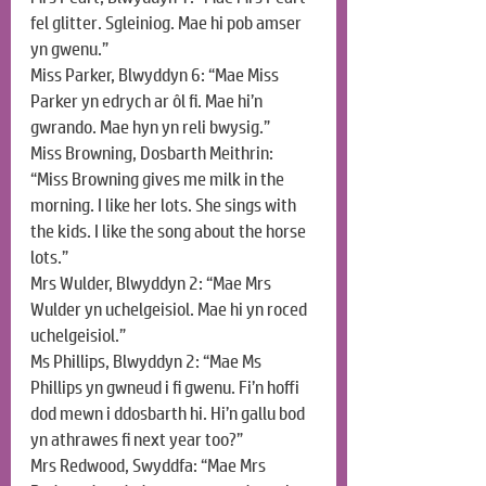
fel glitter. Sgleiniog. Mae hi pob amser 
yn gwenu.”
Miss Parker, Blwyddyn 6: “Mae Miss 
Parker yn edrych ar ôl fi. Mae hi’n 
gwrando. Mae hyn yn reli bwysig.”
Miss Browning, Dosbarth Meithrin: 
“Miss Browning gives me milk in the 
morning. I like her lots. She sings with 
the kids. I like the song about the horse 
lots.”
Mrs Wulder, Blwyddyn 2: “Mae Mrs 
Wulder yn uchelgeisiol. Mae hi yn roced 
uchelgeisiol.”
Ms Phillips, Blwyddyn 2: “Mae Ms 
Phillips yn gwneud i fi gwenu. Fi’n hoffi 
dod mewn i ddosbarth hi. Hi’n gallu bod 
yn athrawes fi next year too?”
Mrs Redwood, Swyddfa: “Mae Mrs 