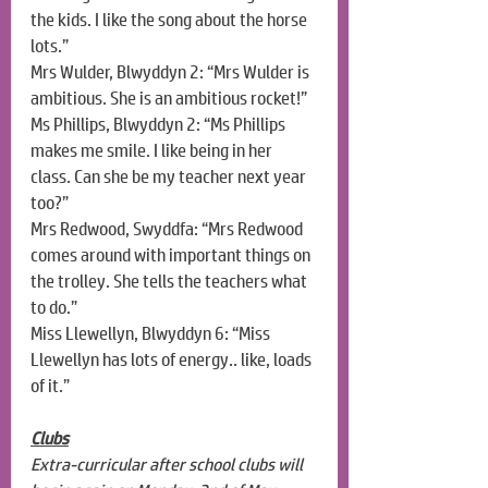
the kids. I like the song about the horse 
lots.”
Mrs Wulder, Blwyddyn 2: “Mrs Wulder is 
ambitious. She is an ambitious rocket!”
Ms Phillips, Blwyddyn 2: “Ms Phillips 
makes me smile. I like being in her 
class. Can she be my teacher next year 
too?”
Mrs Redwood, Swyddfa: “Mrs Redwood 
comes around with important things on 
the trolley. She tells the teachers what 
to do.”
Miss Llewellyn, Blwyddyn 6: “Miss 
Llewellyn has lots of energy.. like, loads 
of it.”
Clubs
Extra-curricular after school clubs will 