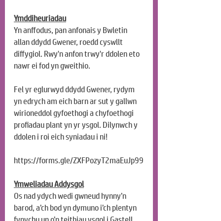
Ymddiheuriadau
Yn anffodus, pan anfonais y Bwletin 
allan ddydd Gwener, roedd cyswllt 
diffygiol. Rwy'n anfon trwy'r ddolen eto 
nawr ei fod yn gweithio.
Fel yr eglurwyd ddydd Gwener, rydym 
yn edrych am eich barn ar sut y gallwn 
wirioneddol gyfoethogi a chyfoethogi 
profiadau plant yn yr ysgol. Dilynwch y 
ddolen i roi eich syniadau i ni!
https://forms.gle/ZXFPozyT2maEuJp99
Ymweliadau Addysgol
Os nad ydych wedi gwneud hynny’n 
barod, a’ch bod yn dymuno i’ch plentyn 
fynychu un o’n teithiau ysgol i Gastell 