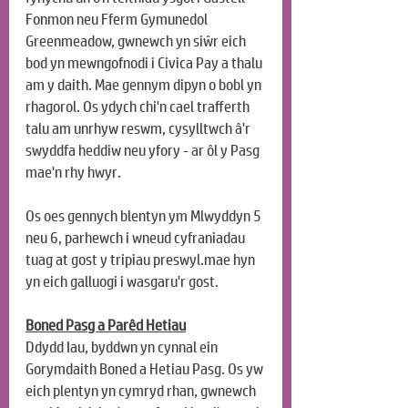
Fonmon neu Fferm Gymunedol 
Greenmeadow, gwnewch yn siŵr eich 
bod yn mewngofnodi i Civica Pay a thalu 
am y daith. Mae gennym dipyn o bobl yn 
rhagorol. Os ydych chi'n cael trafferth 
talu am unrhyw reswm, cysylltwch â'r 
swyddfa heddiw neu yfory - ar ôl y Pasg 
mae'n rhy hwyr.
Os oes gennych blentyn ym Mlwyddyn 5 
neu 6, parhewch i wneud cyfraniadau 
tuag at gost y tripiau preswyl.mae hyn 
yn eich galluogi i wasgaru'r gost.
Boned Pasg a Parêd Hetiau
Ddydd Iau, byddwn yn cynnal ein 
Gorymdaith Boned a Hetiau Pasg. Os yw 
eich plentyn yn cymryd rhan, gwnewch 