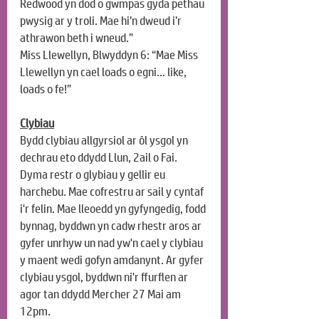
Redwood yn dod o gwmpas gyda pethau 
pwysig ar y troli. Mae hi’n dweud i’r 
athrawon beth i wneud.”
Miss Llewellyn, Blwyddyn 6: “Mae Miss 
Llewellyn yn cael loads o egni… like, 
loads o fe!”
Clybiau
Bydd clybiau allgyrsiol ar ôl ysgol yn 
dechrau eto ddydd Llun, 2ail o Fai. 
Dyma restr o glybiau y gellir eu 
harchebu. Mae cofrestru ar sail y cyntaf 
i'r felin. Mae lleoedd yn gyfyngedig, fodd 
bynnag, byddwn yn cadw rhestr aros ar 
gyfer unrhyw un nad yw'n cael y clybiau 
y maent wedi gofyn amdanynt. Ar gyfer 
clybiau ysgol, byddwn ni'r ffurflen ar 
agor tan ddydd Mercher 27 Mai am 
12pm. 