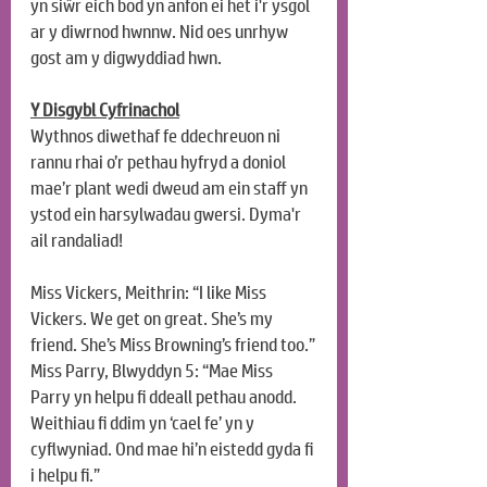
yn siŵr eich bod yn anfon ei het i'r ysgol 
ar y diwrnod hwnnw. Nid oes unrhyw 
gost am y digwyddiad hwn.
Y Disgybl Cyfrinachol
Wythnos diwethaf fe ddechreuon ni 
rannu rhai o’r pethau hyfryd a doniol 
mae’r plant wedi dweud am ein staff yn 
ystod ein harsylwadau gwersi. Dyma'r 
ail randaliad!
Miss Vickers, Meithrin: “I like Miss 
Vickers. We get on great. She’s my 
friend. She’s Miss Browning’s friend too.”
Miss Parry, Blwyddyn 5: “Mae Miss 
Parry yn helpu fi ddeall pethau anodd. 
Weithiau fi ddim yn ‘cael fe’ yn y 
cyflwyniad. Ond mae hi’n eistedd gyda fi 
i helpu fi.”