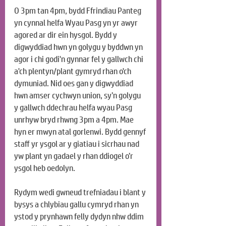
O 3pm tan 4pm, bydd Ffrindiau Panteg 
yn cynnal helfa Wyau Pasg yn yr awyr 
agored ar dir ein hysgol. Bydd y 
digwyddiad hwn yn golygu y byddwn yn 
agor i chi godi'n gynnar fel y gallwch chi 
a'ch plentyn/plant gymryd rhan o'ch 
dymuniad. Nid oes gan y digwyddiad 
hwn amser cychwyn union, sy’n golygu 
y gallwch ddechrau helfa wyau Pasg 
unrhyw bryd rhwng 3pm a 4pm. Mae 
hyn er mwyn atal gorlenwi. Bydd gennyf 
staff yr ysgol ar y giatiau i sicrhau nad 
yw plant yn gadael y rhan ddiogel o’r 
ysgol heb oedolyn.
Rydym wedi gwneud trefniadau i blant y 
bysys a chlybiau gallu cymryd rhan yn 
ystod y prynhawn felly dydyn nhw ddim 