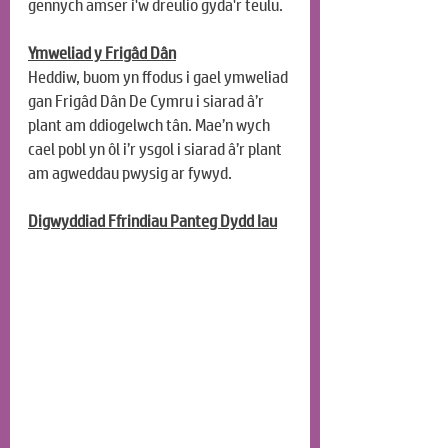
gennych amser i'w dreulio gyda'r teulu.
Ymweliad y Frigâd Dân
Heddiw, buom yn ffodus i gael ymweliad 
gan Frigâd Dân De Cymru i siarad â’r 
plant am ddiogelwch tân. Mae’n wych 
cael pobl yn ôl i’r ysgol i siarad â’r plant 
am agweddau pwysig ar fywyd.
Digwyddiad Ffrindiau Panteg Dydd Iau