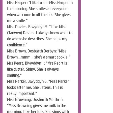
Miss Harper: “I like to see Miss Harper in 
the morning. She smiles at everyone 
when we come in off the bus. She gives 
me a smile.”
Miss Davies, Blwyddyn 5: “I like Miss 
(Tanwen) Davies. I always know what to 
do when she describes. She helps my 
confidence.”
Miss Brown, Dosbarth Derbyn: “Miss 
Brown…mmm… she’s a smart cookie.”
Mrs Peart, Blwyddyn 1: “Mrs Peart is 
like glitter. Shiny. She is always 
smiling.”
Miss Parker, Blwyddyn 6: “Miss Parker 
looks after me. She listens. This is 
really important.”
Miss Browning, Dosbarth Meithrin: 
“Miss Browning gives me milk in the 
morning. I like her lots. She sings with 