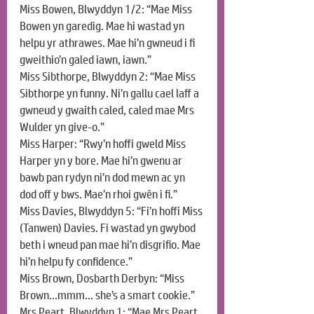
Miss Bowen, Blwyddyn 1/2: “Mae Miss 
Bowen yn garedig. Mae hi wastad yn 
helpu yr athrawes. Mae hi’n gwneud i fi 
gweithio’n galed iawn, iawn.”
Miss Sibthorpe, Blwyddyn 2: “Mae Miss 
Sibthorpe yn funny. Ni’n gallu cael laff a 
gwneud y gwaith caled, caled mae Mrs 
Wulder yn give-o.”
Miss Harper: “Rwy’n hoffi gweld Miss 
Harper yn y bore. Mae hi’n gwenu ar 
bawb pan rydyn ni’n dod mewn ac yn 
dod off y bws. Mae’n rhoi gwên i fi.”
Miss Davies, Blwyddyn 5: “Fi’n hoffi Miss 
(Tanwen) Davies. Fi wastad yn gwybod 
beth i wneud pan mae hi’n disgrifio. Mae 
hi’n helpu fy confidence.”
Miss Brown, Dosbarth Derbyn: “Miss 
Brown…mmm… she’s a smart cookie.”
Mrs Peart, Blwyddyn 1: “Mae Mrs Peart 