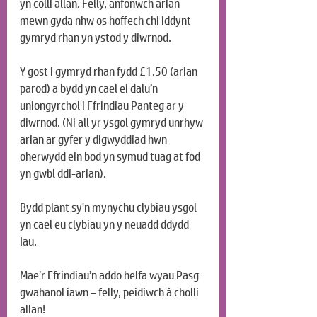
yn colli allan. Felly, anfonwch arian 
mewn gyda nhw os hoffech chi iddynt 
gymryd rhan yn ystod y diwrnod.
Y gost i gymryd rhan fydd £1.50 (arian 
parod) a bydd yn cael ei dalu’n 
uniongyrchol i Ffrindiau Panteg ar y 
diwrnod. (Ni all yr ysgol gymryd unrhyw 
arian ar gyfer y digwyddiad hwn 
oherwydd ein bod yn symud tuag at fod 
yn gwbl ddi-arian).
Bydd plant sy'n mynychu clybiau ysgol 
yn cael eu clybiau yn y neuadd ddydd 
Iau.
Mae’r Ffrindiau’n addo helfa wyau Pasg 
gwahanol iawn – felly, peidiwch â cholli 
allan!