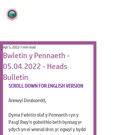
Ysgol Panteg
Meithrin Meddyliau Craff
/
Nurturing Sharp Minds
Apr 5, 2022
7 min read
Bwletin y Pennaeth -
05.04.2022 - Heads
Bulletin
SCROLL DOWN FOR ENGLISH VERSION
Annwyl Deuluoedd,
Dyma Fwletin olaf y Pennaeth cyn y 
Pasg! Rwy'n gobeithio beth bynnag yr 
ydych yn ei wneud dros yr egwyl y bydd 