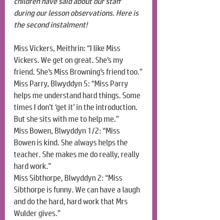
children have said about our staff 
during our lesson observations. Here is 
the second instalment!
Miss Vickers, Meithrin: “I like Miss 
Vickers. We get on great. She’s my 
friend. She’s Miss Browning’s friend too.”
Miss Parry, Blwyddyn 5: “Miss Parry 
helps me understand hard things. Some 
times I don’t ‘get it’ in the introduction. 
But she sits with me to help me.”
Miss Bowen, Blwyddyn 1/2: “Miss 
Bowen is kind. She always helps the 
teacher. She makes me do really, really 
hard work.”
Miss Sibthorpe, Blwyddyn 2: “Miss 
Sibthorpe is funny. We can have a laugh 
and do the hard, hard work that Mrs 
Wulder gives.”