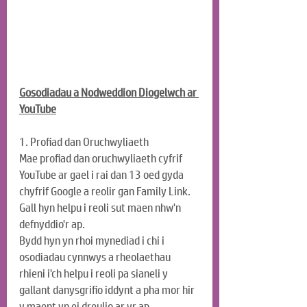
Gosodiadau a Nodweddion Diogelwch ar 
YouTube
1. Profiad dan Oruchwyliaeth
Mae profiad dan oruchwyliaeth cyfrif 
YouTube ar gael i rai dan 13 oed gyda 
chyfrif Google a reolir gan Family Link. 
Gall hyn helpu i reoli sut maen nhw'n 
defnyddio'r ap.
Bydd hyn yn rhoi mynediad i chi i 
osodiadau cynnwys a rheolaethau 
rhieni i'ch helpu i reoli pa sianeli y 
gallant danysgrifio iddynt a pha mor hir 
y maent yn ei dreulio ar yr ap.