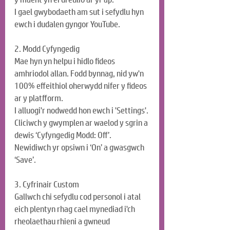
I gael gwybodaeth am sut i sefydlu hyn 
ewch i dudalen gyngor YouTube.
2. Modd Cyfyngedig
Mae hyn yn helpu i hidlo fideos 
amhriodol allan. Fodd bynnag, nid yw'n 
100% effeithiol oherwydd nifer y fideos 
ar y platfform.
I alluogi'r nodwedd hon ewch i 'Settings'. 
Cliciwch y gwymplen ar waelod y sgrin a 
dewis ‘Cyfyngedig Modd: Off’. 
Newidiwch yr opsiwn i ‘On’ a gwasgwch 
‘Save’.
3. Cyfrinair Custom
Gallwch chi sefydlu cod personol i atal 
eich plentyn rhag cael mynediad i'ch 
rheolaethau rhieni a gwneud 