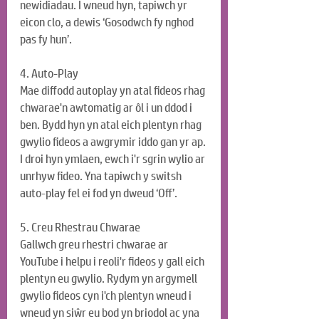
newidiadau. I wneud hyn, tapiwch yr 
eicon clo, a dewis ‘Gosodwch fy nghod 
pas fy hun’.
4. Auto-Play
Mae diffodd autoplay yn atal fideos rhag 
chwarae'n awtomatig ar ôl i un ddod i 
ben. Bydd hyn yn atal eich plentyn rhag 
gwylio fideos a awgrymir iddo gan yr ap.
I droi hyn ymlaen, ewch i'r sgrin wylio ar 
unrhyw fideo. Yna tapiwch y switsh 
auto-play fel ei fod yn dweud ‘Off’.
5. Creu Rhestrau Chwarae
Gallwch greu rhestri chwarae ar 
YouTube i helpu i reoli'r fideos y gall eich 
plentyn eu gwylio. Rydym yn argymell 
gwylio fideos cyn i'ch plentyn wneud i 
wneud yn siŵr eu bod yn briodol ac yna 