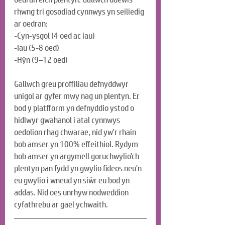
rhwng tri gosodiad cynnwys yn seiliedig 
ar oedran:
-Cyn-ysgol (4 oed ac iau)
-Iau (5-8 oed)
-Hŷn (9–12 oed)
Gallwch greu proffiliau defnyddwyr 
unigol ar gyfer mwy nag un plentyn. Er 
bod y platfform yn defnyddio ystod o 
hidlwyr gwahanol i atal cynnwys 
oedolion rhag chwarae, nid yw'r rhain 
bob amser yn 100% effeithiol. Rydym 
bob amser yn argymell goruchwylio'ch 
plentyn pan fydd yn gwylio fideos neu'n 
eu gwylio i wneud yn siŵr eu bod yn 
addas. Nid oes unrhyw nodweddion 
cyfathrebu ar gael ychwaith.