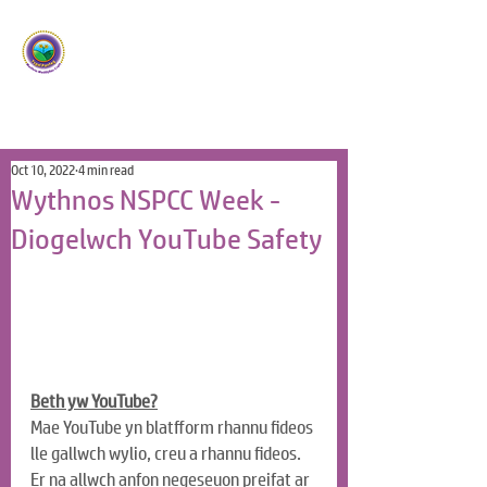
Ysgol Panteg
Meithrin Meddyliau Craff
/
Nurturing Sharp Minds
Oct 10, 2022
4 min read
Wythnos NSPCC Week -
Diogelwch YouTube Safety
Beth yw YouTube?
Mae YouTube yn blatfform rhannu fideos 
lle gallwch wylio, creu a rhannu fideos. 
Er na allwch anfon negeseuon preifat ar 