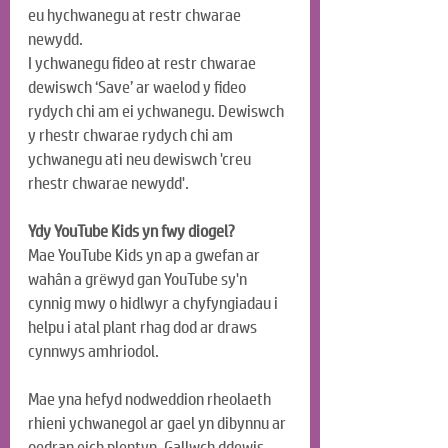
eu hychwanegu at restr chwarae 
newydd.
I ychwanegu fideo at restr chwarae 
dewiswch ‘Save’ ar waelod y fideo 
rydych chi am ei ychwanegu. Dewiswch 
y rhestr chwarae rydych chi am 
ychwanegu ati neu dewiswch 'creu 
rhestr chwarae newydd'.
Ydy YouTube Kids yn fwy diogel?
Mae YouTube Kids yn ap a gwefan ar 
wahân a grëwyd gan YouTube sy'n 
cynnig mwy o hidlwyr a chyfyngiadau i 
helpu i atal plant rhag dod ar draws 
cynnwys amhriodol.
Mae yna hefyd nodweddion rheolaeth 
rhieni ychwanegol ar gael yn dibynnu ar 
oedran eich plentyn. Gallwch ddewis 