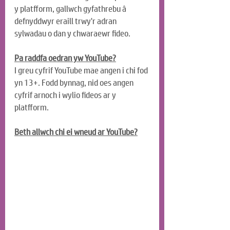
y platfform, gallwch gyfathrebu â 
defnyddwyr eraill trwy'r adran 
sylwadau o dan y chwaraewr fideo.
Pa raddfa oedran yw YouTube?
I greu cyfrif YouTube mae angen i chi fod 
yn 13+. Fodd bynnag, nid oes angen 
cyfrif arnoch i wylio fideos ar y 
platfform.
Beth allwch chi ei wneud ar YouTube?