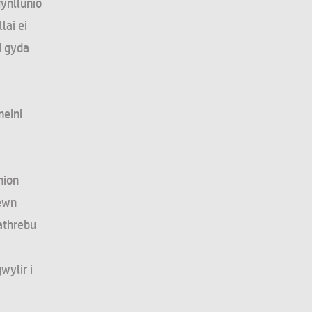
ynllunio
lai ei
d gyda
meini
nion
mewn
athrebu
wylir i