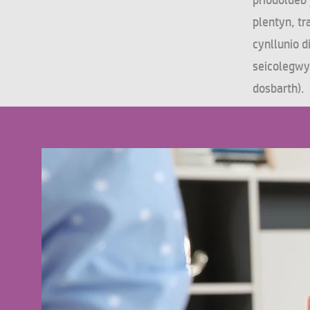
priodoldeb 
plentyn, t
cynllunio d
seicolegwy
dosbarth).