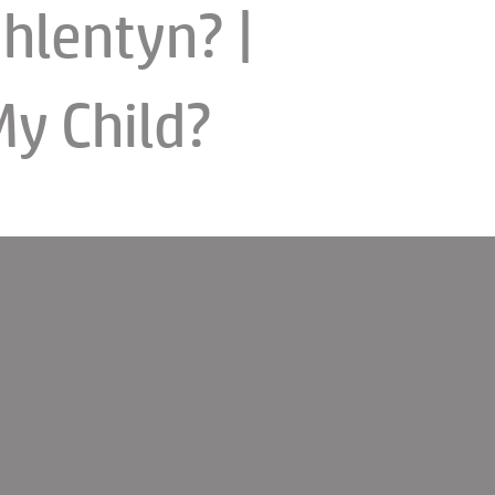
hlentyn? |
My Child?