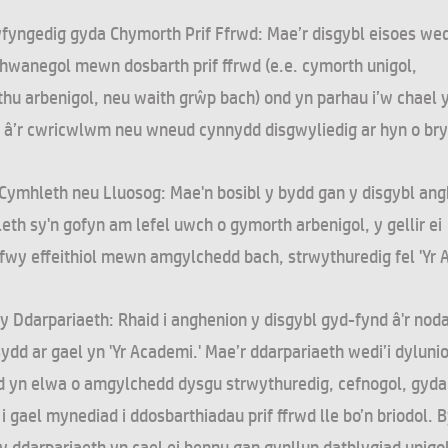
fyngedig gyda Chymorth Prif Ffrwd: Mae’r disgybl eisoes we
hwanegol mewn dosbarth prif ffrwd (e.e. cymorth unigol,
hu arbenigol, neu waith grŵp bach) ond yn parhau i’w chael 
 â’r cwricwlwm neu wneud cynnydd disgwyliedig ar hyn o bry
Cymhleth neu Lluosog: Mae'n bosibl y bydd gan y disgybl an
h sy'n gofyn am lefel uwch o gymorth arbenigol, y gellir ei
fwy effeithiol mewn amgylchedd bach, strwythuredig fel 'Yr 
y Ddarpariaeth: Rhaid i anghenion y disgybl gyd-fynd â'r noda
dd ar gael yn 'Yr Academi.' Mae’r ddarpariaeth wedi’i dylunio
dd yn elwa o amgylchedd dysgu strwythuredig, cefnogol, gyda
i gael mynediad i ddosbarthiadau prif ffrwd lle bo’n briodol. 