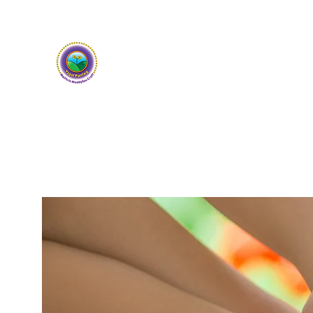
Ysgol Panteg
Meithrin Meddyliau Craff /
Nurturing Sharp Mind