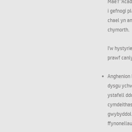
Mae'r ‘Aca
i gefnogi 
chael yn an
chymorth.
I'w hystyri
prawf canl
Anghenion 
dysgu ychw
ystafell d
cymdeithas
gwybyddol. 
ffynonellau