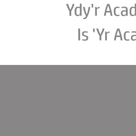
Ydy'r Aca
Is 'Yr A