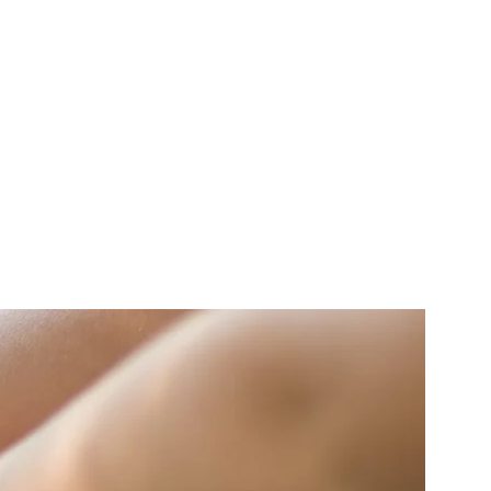
Bwletin y Pennaeth | The Head's Bulletin
Mwy | More