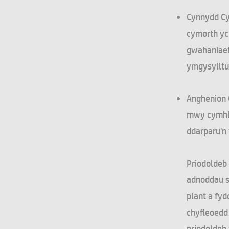
Cynnydd Cy
cymorth yc
gwahaniaet
ymgysylltu
Anghenion 
mwy cymhlet
ddarparu'n 
Priodoldeb 
adnoddau sy
plant a fy
chyfleoedd 