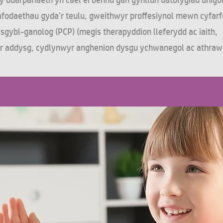
y ddarpariaeth yn cael ei bennu gan gynllun datblygiad unigo
rafodaethau gyda’r teulu, gweithwyr proffesiynol mewn cyfar
isgybl-ganolog (PCP) (megis therapyddion lleferydd ac iaith,
r addysg, cydlynwyr anghenion dysgu ychwanegol ac athra