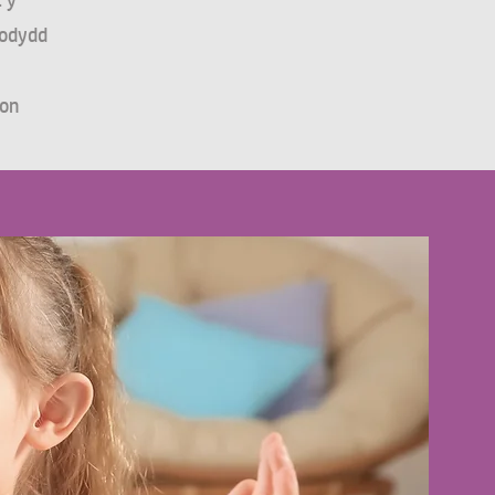
l y
fodydd
won