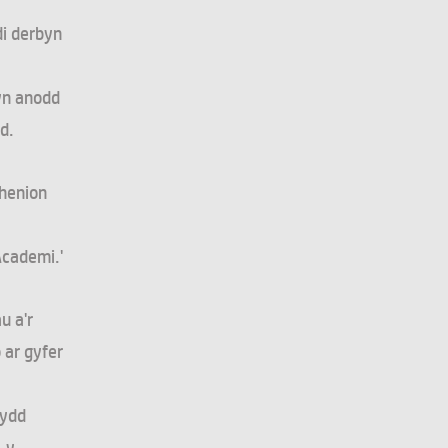
di derbyn
yn anodd
d.
ghenion
Academi.'
u a'r
 ar gyfer
Bydd