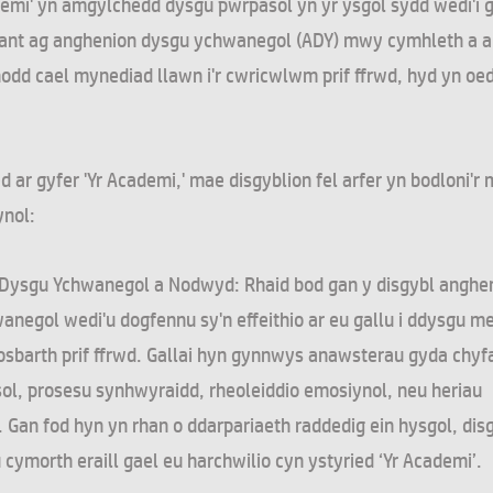
demi' yn amgylchedd dysgu pwrpasol yn yr ysgol sydd wedi'i g
plant ag anghenion dysgu ychwanegol (ADY) mwy cymhleth a al
odd cael mynediad llawn i'r cwricwlwm prif ffrwd, hyd yn oe
ed ar gyfer 'Yr Academi,' mae disgyblion fel arfer yn bodloni'r 
ynol:
Dysgu Ychwanegol a Nodwyd: Rhaid bod gan y disgybl anghe
anegol wedi'u dogfennu sy'n effeithio ar eu gallu i ddysgu 
dosbarth prif ffrwd. Gallai hyn gynnwys anawsterau gyda chyf
ol, prosesu synhwyraidd, rheoleiddio emosiynol, neu heriau
Gan fod hyn yn rhan o ddarpariaeth raddedig ein hysgol, disg
 cymorth eraill gael eu harchwilio cyn ystyried ‘Yr Academi’.